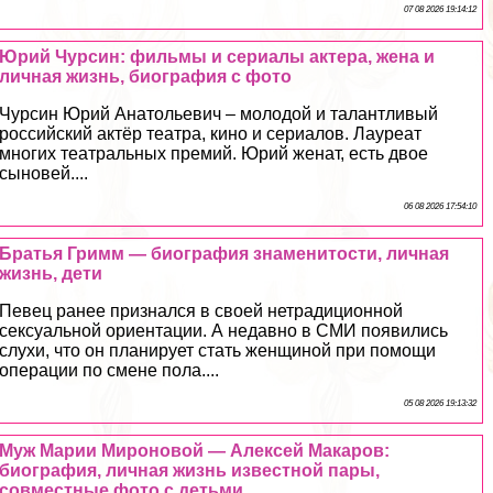
07 08 2026 19:14:12
Юрий Чурсин: фильмы и сериалы актера, жена и
личная жизнь, биография с фото
Чурсин Юрий Анатольевич – молодой и талантливый
российский актёр театра, кино и сериалов. Лауреат
многих театральных премий. Юрий женат, есть двое
сыновей....
06 08 2026 17:54:10
Братья Гримм — биография знаменитости, личная
жизнь, дети
Певец ранее признался в своей нетрадиционной
ceкcуальной ориентации. А недавно в СМИ появились
слухи, что он планирует стать женщиной при помощи
операции по смене пола....
05 08 2026 19:13:32
Муж Марии Мироновой — Алексей Макаров:
биография, личная жизнь известной пары,
совместные фото с детьми