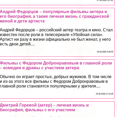
27 06 2026 1:27:41
Андрей Федорцов – популярные фильмы актера и
его биография, а также личная жизнь с гражданской
женой и дети артиста
Андрей Федорцов – российский актер театра и кино. Стал
известен после роли в телесериале «Убойная сила».
Артист ни разу в жизни официально не был женат, у него
есть двое детей....
26 06 2026 5:20:59
Фильмы с Федором Добронравовым в главной роли
– комедии и драмы с участием актера
Обычно он играет простых, добрых мужиков. В том числе
и из-за этого все фильмы с Федором Добронравовым в
главной роли становятся популярными у зрителя....
25 06 2026 17:13:39
Дмитрий Горевой (актер) – личная жизнь и
биография, фильмы с его участием