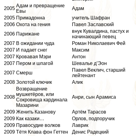
Адам и превращение
2005
Адам
Евы
2005
Примадонна
учитель Шафран
2006
Охота на гения
Павел Заславский
внук Кувалдина, пастух и
2006
Парижане
начинающий певец
2007
В ожидании чуда
Роман Николаевич Фей
2007
И падает снег
Максим
2007
Кровавая Мэри
Антон
2007
Пером и шпагой
Шевалье д’Эон
Павел Веклич, старший
2007
Смерш
лейтенант
2008
Золотой ключик
Алик
Возвращение
мушкетёров, или
2008
Анри, сын Арамиса
Сокровища кардинала
Мазарини
2009
Женить Казанову
Артём Тарасов
2009
Как казаки…
Орлов, подпоручик
2009
Правосудие волков
Лаврик
2009
Тётя Клава фон Геттен
Денис Радецкий