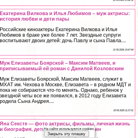
22 06 2026 15:32:52
Екатерина Вилкова и Илья Любимов – муж актрисы:
история любви и дети пары
Российские киноактеры Екатерина Вилкова и Илья
Любимов в бpaке уже более 7 лет. Звездные супруги
воспитывают двоих детей: дочь Павлу и сына Павла....
21 06 2026 19:47:44
Муж Елизаветы Боярской – Максим Матвеев, и
приписываемый ей роман с Данилой Козловским
Муж Елизаветы Боярской, Максим Матвеев, служит в
МХАТ им. Чехова в Москве, Елизавета – в родном МДТ и
пока не собираются что-то менять. Однако, ребенок у
звездной четы все же появился, в 2012 году Елизавета
родила Сына Андрея....
20 06 2026 11:37:31
Яна Сeкcте — фото актрисы, фильмы, личная жизнь
и биография, дети и муж Дмитрий Марин
На сайте используются cookies
Закрыть эту плашку