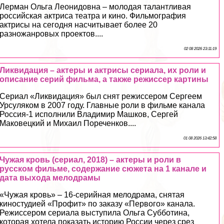
Лерман Ольга Леонидовна – молодая талантливая
российская актриса театра и кино. Фильмография
актрисы на сегодня насчитывает более 20
разножанровых проектов....
02 08 2026 23:11:19
Ликвидация – актеры и актрисы сериала, их роли и
описание серий фильма, а также режиссер картины
Сериал «Ликвидация» был снят режиссером Сергеем
Урсуляком в 2007 году. Главные роли в фильме канала
Россия-1 исполнили Владимир Машков, Сергeй
Маковецкий и Михаил Пореченков....
01 08 2026 13:42:58
Чужая кровь (сериал, 2018) – актеры и роли в
русском фильме, содержание сюжета на 1 канале и
дата выхода мелодрамы
«Чужая кровь» – 16-серийная мелодрама, снятая
киностудией «Профит» по заказу «Первого» канала.
Режиссером сериала выступила Ольга Субботина,
которая хотела показать историю России через срез