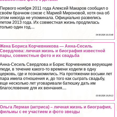
Первого ноября 2011 года Алексей Макаров сообщил о
своём брачном союзе с Марией Мироновой, хотя она об
этом никогда не упоминала. Официально развелись
летом 2013 года. Их совместная жизнь продлилась
только один год....
04 08 2026 16:15:48
Жена Бориса Корчевникова — Анна-Сесиль
Свердлова: личная жизнь и биография известной
пары, совместные фото и их свадьба
Анна-Сесиль Свердлова и Борис Корчевников верующие
люди, в течение какого-то времени ходили в одну
церковь, где и познакомились. На протяжении восьми лет
пара имела отношения и, до того как сыграть свадьбу,
еще несколько лет уговаривали батюшку дать им
благословение для их венчания....
03 08 2026 19:29:13
Ольга Лерман (актриса) – личная жизнь и биография,
фильмы с ее участием и фото звезды