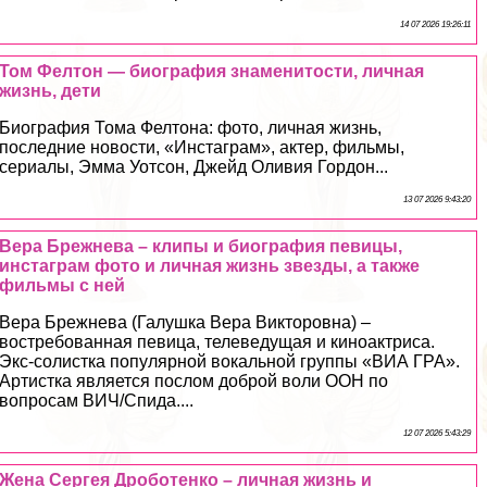
14 07 2026 19:26:11
Том Фелтон — биография знаменитости, личная
жизнь, дети
Биография Тома Фелтона: фото, личная жизнь,
последние новости, «Инстаграм», актер, фильмы,
сериалы, Эмма Уотсон, Джейд Оливия Гордон...
13 07 2026 9:43:20
Вера Брежнева – клипы и биография певицы,
инстаграм фото и личная жизнь звезды, а также
фильмы с ней
Вера Брежнева (Галушка Вера Викторовна) –
востребованная певица, телеведущая и киноактриса.
Экс-солистка популярной вокальной группы «ВИА ГРА».
Артистка является послом доброй воли ООН по
вопросам ВИЧ/Спида....
12 07 2026 5:43:29
Жена Сергея Дроботенко – личная жизнь и