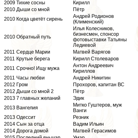
2009
Тихие сосны
Кирилл
2010
Дыши со мной
Пётр
Андрей Родионов
2010
Когда цветёт сирень
(Клименский)
Илья Колесников,
бизнесмен, спонсор
2010
Обратный путь
фотовыставки Татьяны
Ледиевой
2011
Сердце Марии
Матвей Варягов
2011
Крутые берега
Кирилл Столеваров
Антон Андреевич
2011
Срочно! Ищу мужа
Кириллов
2011
Часы любви
Андрей Никитин
2012
Гром
Прохоров, капитан ВС
2012
Дыши со мной 2
Пётр
2013
7 главных желаний
Эдик
Митко Гуштеров, муж
2013
Вангелия
Ванги
2013
Одессит
Резник
2014
Сын за отца
Вадим Ильин
2014
Дорога домой
Матвей Герасимов
2015
Последний янычар
Умар