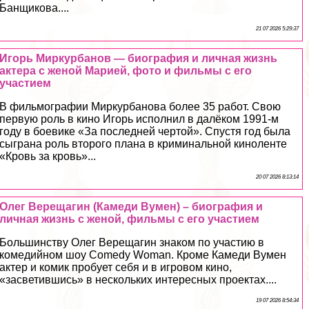
Банщикова....
21 07 2026 5:29:37
Игорь Миркурбанов — биография и личная жизнь
актера с женой Марией, фото и фильмы с его
участием
В фильмографии Миркурбанова более 35 работ. Свою
первую роль в кино Игорь исполнил в далёком 1991-м
году в боевике «За последней чертой». Спустя год была
сыграна роль второго плана в криминальной киноленте
«Кровь за кровь»...
20 07 2026 8:13:14
Олег Верещагин (Камеди Вумен) – биография и
личная жизнь с женой, фильмы с его участием
Большинству Олег Верещагин знаком по участию в
комедийном шоу Comedy Woman. Кроме Камеди Вумен
актер и комик пробует себя и в игровом кино,
«засветившись» в нескольких интересных проектах....
19 07 2026 8:54:34