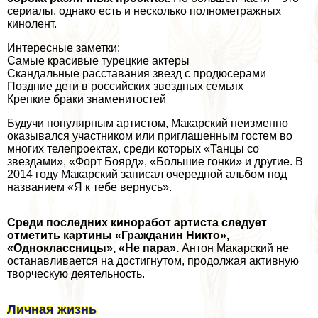
сериалы, однако есть и несколько полнометражных
кинолент.
Интересные заметки:
Самые красивые турецкие актеры
Скандальные расставания звезд с продюсерами
Поздние дети в российских звездных семьях
Крепкие бpaки знаменитостей
Будучи популярным артистом, Макарский неизменно
оказывался участником или приглашенным гостем во
многих телепроектах, среди которых «Танцы со
звездами», «Форт Боярд», «Большие гонки» и другие. В
2014 году Макарский записал очередной альбом под
названием «Я к тебе вернусь».
Среди последних киноработ артиста следует
отметить картины «Гражданин Никто»,
«Одноклассницы», «Не пара».
Антон Макарский не
останавливается на достигнутом, продолжая активную
творческую деятельность.
Личная жизнь