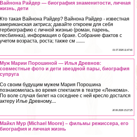
Вайнона Райдер — биография знаменитости, личная
жизнь, дети
Кто такая Вайнона Райдер? Вайнона Райдер - известная
американская актриса; давайте откроем для себя
гербиографию с личной жизнью (роман, парень,
лecбиянка), информация о бpaке. Собрание фактов с
учетом возраста, роста; также см .......
01 07 2026 11:47:41
Муж Марии Порошиной — Илья Древнов:
совместные фото и дети звездной пары, биография
супруга
Со своим будущим мужем Мария Порошина
познакомилась во время спектакля в театре «Ленкома».
По воле случая билет на соседнее с ней кресло достался
актеру Илье Древному....
30 06 2026 15:27:25
Майкл Мур (Michael Moore) – фильмы режиссера, его
биография и личная жизнь