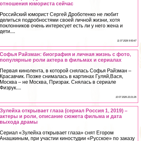
отношения юмориста сейчас
Российский юморист Сергeй Дроботенко не любит
делиться подробностями своей личной жизни, хотя
поклонников очень интересует есть ли у него жена и
дети....
11 07 2026 9:50:47
Софья Райзман: биография и личная жизнь с фото,
популярные роли актера в фильмах и сериалах
Первая кинолента, в которой снялась Софья Райзман –
Красавчик. Позже снималась в картинах Гуляй,Вася,
Москва – не Москва, Призpaк. Снялась в сериале
Физрук....
10 07 2026 22:21:26
Зулейха открывает глаза (сериал Россия 1, 2019) –
актеры и роли, описание сюжета фильма и дата
выхода драмы
Сериал «Зулейха открывает глаза» снят Егором
Анашкиным, при участии киностудии «Русское» по заказу