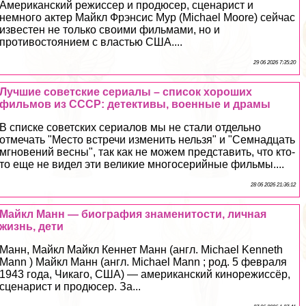
Американский режиссер и продюсер, сценарист и
немного актер Майкл Фрэнсис Мур (Michael Moore) сейчас
известен не только своими фильмами, но и
противостоянием с властью США....
29 06 2026 7:35:20
Лучшие советские сериалы – список хороших
фильмов из СССР: детективы, военные и драмы
В списке советских сериалов мы не стали отдельно
отмечать "Место встречи изменить нельзя" и "Семнадцать
мгновений весны", так как не можем представить, что кто-
то еще не видел эти великие многосерийные фильмы....
28 06 2026 21:36:12
Майкл Манн — биография знаменитости, личная
жизнь, дети
Манн, Майкл Майкл Кеннет Манн (англ. Michael Kenneth
Mann ) Майкл Манн (англ. Michael Mann ; род. 5 февраля
1943 года, Чикаго, США) — американский кинорежиссёр,
сценарист и продюсер. За...