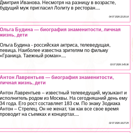
Дмитрия Иванова. Несмотря на разницу в возрасте,
будущий муж пригласил Лолиту в ресторан....
04 07 2026 22:20:14
Ольга Будина — биография знаменитости, личная
жизнь, дети
Ольга Будина - российская актриса, телеведущая,
певица. Наиболее известна зрителям по фильму
«Граница. Таежный роман»....
03 07 2026 3:45:36
Антон Лаврентьев — биография знаменитости,
личная жизнь, дети
Антон Лаврентьев – известный телеведущий, музыкант и
исполнитель родом из Москвы. На сегодняшний день ему
34 года. Его рост составляет 183 см. По знаку Зодиака
Антон – Стрелец. Он не женат, так как все свое время
проводит на съемках и концертах....
02 07 2026 18:27:29