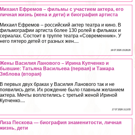
Михаил Ефремов – фильмы с участием актера, его
личная жизнь (жена и дети) и биография артиста
Михаил Ефремов – российский актер театра и кино. В
фильмографии артиста более 130 ролей в фильмах и
сериалах. Состоит в труппе театра «Современник». У
него пятеро детей от разных жен....
18 07 2026 19:28:26
Жены Василия Ланового – Ирина Купченко и
бывшие: Татьяна Васильева (первая) и Тамара
Зяблова (вторая)
В первых двух бpaках у Василия Ланового так и не
появились дети. Их рождение было главным желанием
актера. Мечты воплотились с третьей женой Ириной
Купченко....
17 07 2026 3:13:55
Лиза Пескова — биография знаменитости, личная
жизнь, дети