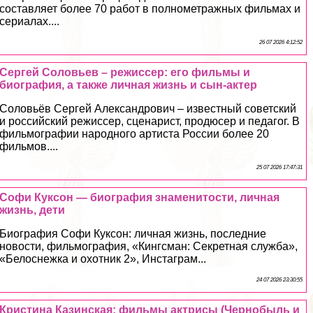
составляет более 70 работ в полнометражных фильмах и
сериалах....
26 07 2026 4:12:52
Сергeй Соловьев – режиссер: его фильмы и
биография, а также личная жизнь и сын-актер
Соловьёв Сергeй Александрович – известный советский
и российский режиссер, сценарист, продюсер и педагог. В
фильмографии народного артиста России более 20
фильмов....
25 07 2026 17:47:31
Софи Куксон — биография знаменитости, личная
жизнь, дети
Биография Софи Куксон: личная жизнь, последние
новости, фильмография, «Кингсман: Секретная служба»,
«Белоснежка и охотник 2», Инстаграм...
24 07 2026 23:30:55
Кристина Казинская: фильмы актрисы (Чернобыль и