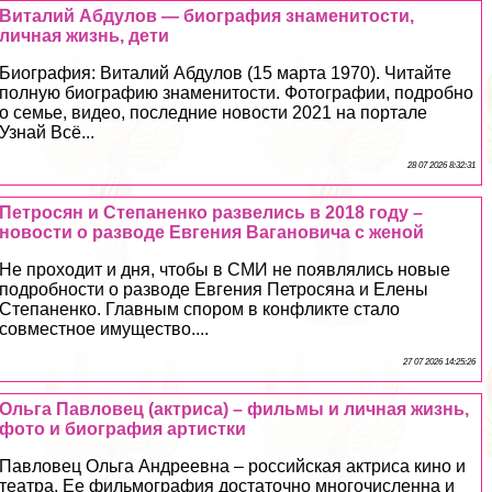
Виталий Абдулов — биография знаменитости,
личная жизнь, дети
Биография: Виталий Абдулов (15 марта 1970). Читайте
полную биографию знаменитости. Фотографии, подробно
о семье, видео, последние новости 2021 на портале
Узнай Всё...
28 07 2026 8:32:31
Петросян и Степаненко развелись в 2018 году –
новости о разводе Евгения Вагановича с женой
Не проходит и дня, чтобы в СМИ не появлялись новые
подробности о разводе Евгения Петросяна и Елены
Степаненко. Главным спором в конфликте стало
совместное имущество....
27 07 2026 14:25:26
Ольга Павловец (актриса) – фильмы и личная жизнь,
фото и биография артистки
Павловец Ольга Андреевна – российская актриса кино и
театра. Ее фильмография достаточно многочисленна и