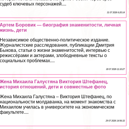
судеб ключевых персонажей....
31 07 2026 6:20:14
Артем Боровик — биография знаменитости, личная
жизнь, дети
Независимое общественно-политическое издание.
Журналистские расследования, публикации Дмитрия
Быкова, статьи о жизни знаменитостей, интервью с
режисcёрами и актерами, злободневные тексты о
социальных проблемах....
30 07 2026 11:10:27
Жена Михаила Галустяна Виктория Штефанец,
история отношений, дети и совместные фото
Жена Михаила Галустяна – Виктория Штефанец, по
национальности молдаванка, на момент знакомства с
Михаилом училась в университете на экономическом
факультете....
29 07 2026 14:56:33