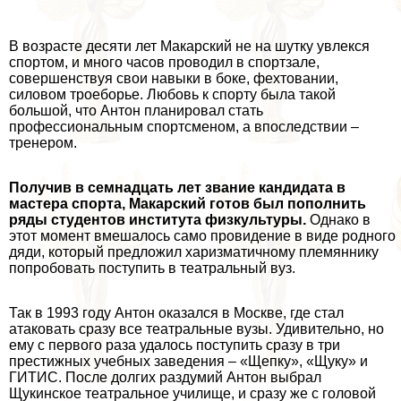
В возрасте десяти лет Макарский не на шутку увлекся
спортом, и много часов проводил в спортзале,
совершенствуя свои навыки в боке, фехтовании,
силовом троеборье. Любовь к спорту была такой
большой, что Антон планировал стать
профессиональным спортсменом, а впоследствии –
тренером.
Получив в семнадцать лет звание кандидата в
мастера спорта, Макарский готов был пополнить
ряды студентов института физкультуры.
Однако в
этот момент вмешалось само провидение в виде родного
дяди, который предложил харизматичному племяннику
попробовать поступить в театральный вуз.
Так в 1993 году Антон оказался в Москве, где стал
атаковать сразу все театральные вузы. Удивительно, но
ему с первого раза удалось поступить сразу в три
престижных учебных заведения – «Щепку», «Щуку» и
ГИТИС. После долгих раздумий Антон выбрал
Щукинское театральное училище, и сразу же с головой