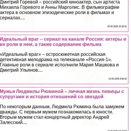
Дмитрий Горевой – российский киноактер, сын артиста
Михаила Горевого и Анны Марголис. В фильмографии
актера в основном эпизодические роли в фильмах и
сериалах....
24 06 2026 16:32:41
Идеальный враг – сериал на канале Россия: актеры и
их роли в нем, а также содержание фильма
«Идеальный враг» – остросюжетная российская
детективная мелодрама на телеканале «Россия-1».
Главные роли в сериале исполнили Мария Машкова и
Дмитрий Ульянов....
23 06 2026 8:56:42
Мужья Людмилы Рюминой – личная жизнь певицы с
супругами и история отношений со звездой
По некоторым данным, Людмила Рюмина была замужем
дважды. С первым мужем познакомилась в юности.
Вторым мужем стал концертный директор Андрей
Залесский....