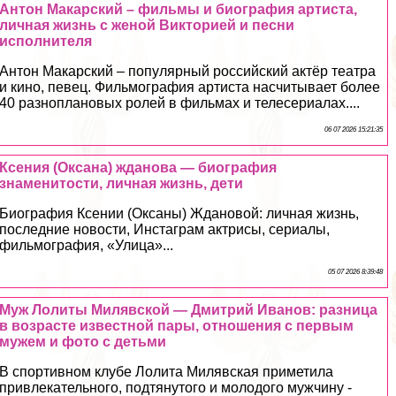
Антон Макарский – фильмы и биография артиста,
личная жизнь с женой Викторией и песни
исполнителя
Антон Макарский – популярный российский актёр театра
и кино, певец. Фильмография артиста насчитывает более
40 разноплановых ролей в фильмах и телесериалах....
06 07 2026 15:21:35
Ксения (Оксана) жданова — биография
знаменитости, личная жизнь, дети
Биография Ксении (Оксаны) Ждановой: личная жизнь,
последние новости, Инстаграм актрисы, сериалы,
фильмография, «Улица»...
05 07 2026 8:39:48
Муж Лолиты Милявской — Дмитрий Иванов: разница
в возрасте известной пары, отношения с первым
мужем и фото с детьми
В спортивном клубе Лолита Милявская приметила
привлекательного, подтянутого и молодого мужчину -