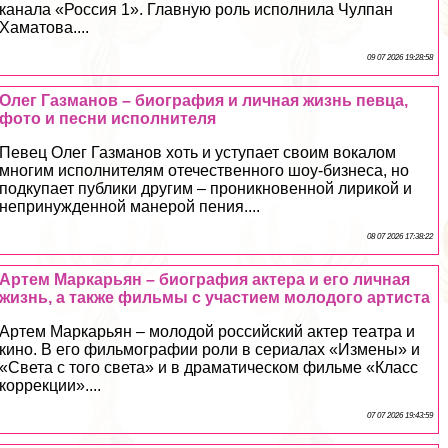
канала «Россия 1». Главную роль исполнила Чулпан
Хаматова....
09 07 2026 19:28:58
Олег Газманов – биография и личная жизнь певца,
фото и песни исполнителя
Певец Олег Газманов хоть и уступает своим вокалом
многим исполнителям отечественного шоу-бизнеса, но
подкупает публики другим – проникновенной лирикой и
непринужденной манерой пения....
08 07 2026 17:38:22
Артем Маркарьян – биография актера и его личная
жизнь, а также фильмы с участием молодого артиста
Артем Маркарьян – молодой российский актер театра и
кино. В его фильмографии роли в сериалах «Измены» и
«Света с того света» и в драматическом фильме «Класс
коррекции»....
07 07 2026 19:43:59