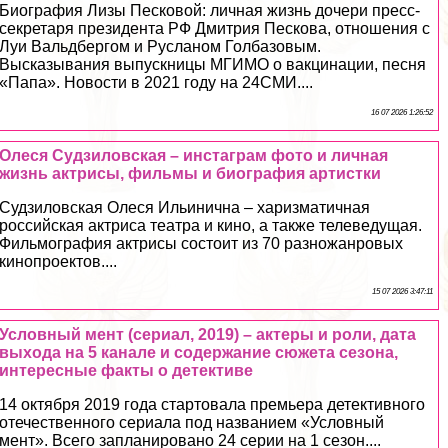
Биография Лизы Песковой: личная жизнь дочери пресс-
секретаря президента РФ Дмитрия Пескова, отношения с
Луи Вальдбергом и Русланом Голбазовым.
Высказывания выпускницы МГИМО о вакцинации, песня
«Папа». Новости в 2021 году на 24СМИ....
16 07 2026 1:26:52
Олеся Судзиловская – инстаграм фото и личная
жизнь актрисы, фильмы и биография артистки
Судзиловская Олеся Ильинична – харизматичная
российская актриса театра и кино, а также телеведущая.
Фильмография актрисы состоит из 70 разножанровых
кинопроектов....
15 07 2026 3:47:11
Условный мент (сериал, 2019) – актеры и роли, дата
выхода на 5 канале и содержание сюжета сезона,
интересные факты о детективе
14 октября 2019 года стартовала премьера детективного
отечественного сериала под названием «Условный
мент». Всего запланировано 24 серии на 1 сезон....