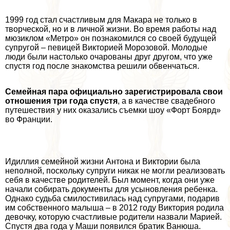
1999 год стал счастливым для Макара не только в
творческой, но и в личной жизни. Во время работы над
мюзиклом «Метро» он познакомился со своей будущей
супругой – певицей Викторией Морозовой. Молодые
люди были настолько очарованы друг другом, что уже
спустя год после знакомства решили обвенчаться.
Семейная пара официально зарегистрировала свои
отношения три года спустя
, а в качестве свадебного
путешествия у них оказались съемки шоу «Форт Боярд»
во Франции.
Идиллия семейной жизни Антона и Виктории была
неполной, поскольку супруги никак не могли реализовать
себя в качестве родителей. Был момент, когда они уже
начали собирать документы для усыновления ребенка.
Однако судьба смилостивилась над супругами, подарив
им собственного малыша – в 2012 году Виктория родила
дeвoчку, которую счастливые родители назвали Марией.
Спустя два года у Маши появился братик Ванюша.