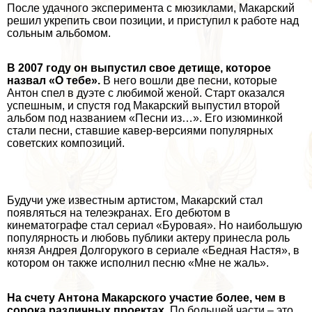
После удачного эксперимента с мюзиклами, Макарский
решил укрепить свои позиции, и приступил к работе над
сольным альбомом.
В 2007 году он выпустил свое детище, которое
назвал «О тебе».
В него вошли две песни, которые
Антон спел в дуэте с любимой женой. Старт оказался
успешным, и спустя год Макарский выпустил второй
альбом под названием «Песни из…». Его изюминкой
стали песни, ставшие кавер-версиями популярных
советских композиций.
Будучи уже известным артистом, Макарский стал
появляться на телеэкранах. Его дебютом в
кинематографе стал сериал «Буровая». Но наибольшую
популярность и любовь публики актеру принесла роль
князя Андрея Долгорукого в сериале «Бедная Настя», в
котором он также исполнил песню «Мне не жаль».
На счету Антона Макарского участие более, чем в
сорока различных проектах.
По большей части – это