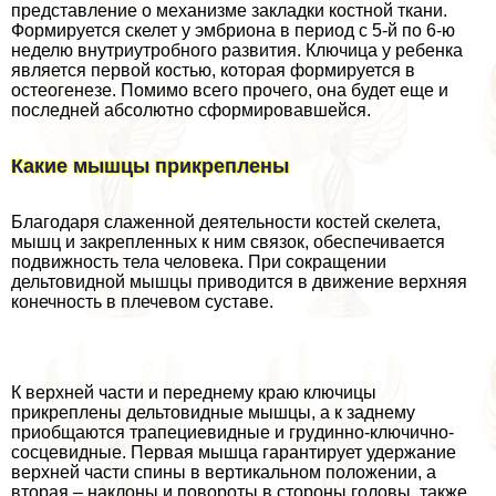
представление о механизме закладки костной ткани.
Формируется скелет у эмбриона в период с 5-й по 6-ю
неделю внутриутробного развития. Ключица у ребенка
является первой костью, которая формируется в
остеогенезе. Помимо всего прочего, она будет еще и
последней абсолютно сформировавшейся.
Какие мышцы прикреплены
Благодаря слаженной деятельности костей скелета,
мышц и закрепленных к ним связок, обеспечивается
подвижность тела человека. При сокращении
дельтовидной мышцы приводится в движение верхняя
конечность в плечевом суставе.
К верхней части и переднему краю ключицы
прикреплены дельтовидные мышцы, а к заднему
приобщаются трапециевидные и гpyдинно-ключично-
сосцевидные. Первая мышца гарантирует удержание
верхней части спины в вертикальном положении, а
вторая – наклоны и повороты в стороны головы, также