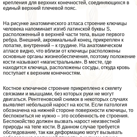
крепления для верхних конечностей, соединяющихся в
единый верхний плечевой пояс.
На рисунке анатомического атласа строение ключицы
человека напоминает изгиб латинской буквы S,
расположенный в верхней части тела, выше первого
ребра. Внешний, акромиальный конец, прикреплен к
лопатке, внутренний – к гpyдине. На анатомическом
атласе видно, что вблизи от ключицы расположены
основные органы жизнеобеспечения, поэтому положение
кости называют «магистральным». В месте, где
находится ключица, расположены сосуды, откуда кровь
поступает к верхним конечностям.
Костное ключичное строение прикреплено к скелету
связками и мышцами, без которых руки не могут
двигаться. Рентгеновский снимок в некоторых случаях
выявляет небольшой нарост на кости. Если патология
обозначена на нижней стороне поверхности ключицы, то
беспокоиться не нужно – это особенность ее строения.
Беспокойство должен вызвать нарост неизвестной
природы на теле кости. В данном случае требуется
обследование, так как деформацию могут вызывать