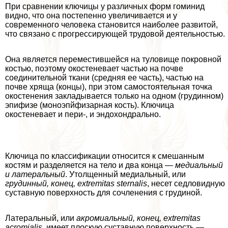
При сравнении ключицы у различных форм гоминид
видно, что она постепенно увеличивается и у
современного человека становится наиболее развитой,
что связано с прогрессирующей трудовой деятельностью.
Она является переместившейся на туловище покровной
костью, поэтому окостеневает частью на почве
соединительной ткани (средняя ее часть), частью на
почве хряща (концы), при этом самостоятельная точка
окостенения закладывается только на одном (гpyдинном)
эпифизе (моноэпйфизарная кость). Ключица
окостеневает и пери-, и эндохондрально.
Ключица по классификации относится к смешанным
костям и разделяется на тело и два конца —
медиальный
и латеральный
. Утолщенный медиальный, или
гpyдинный, конец, extremitas sternalis
, несет седловидную
суставную поверхность для сочлeнения с гpyдиной.
Латеральный, или
акромиальный, конец, extremitas
acromialis
, имеет плоскую суставную поверхность —