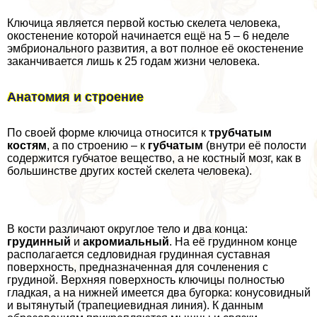
Ключица является первой костью скелета человека,
окостенение которой начинается ещё на 5 – 6 неделе
эмбрионального развития, а вот полное её окостенение
заканчивается лишь к 25 годам жизни человека.
Анатомия и строение
По своей форме ключица относится к
трубчатым
костям
, а по строению – к
губчатым
(внутри её полости
содержится губчатое вещество, а не костный мозг, как в
большинстве других костей скелета человека).
В кости различают округлое тело и два конца:
гpyдинный
и
акромиальный
. На её гpyдинном конце
располагается седловидная гpyдинная суставная
поверхность, предназначенная для сочлeнения с
гpyдиной. Верхняя поверхность ключицы полностью
гладкая, а на нижней имеется два бугорка: конусовидный
и вытянутый (трапециевидная линия). К данным