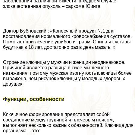
заболевания различной тяжести, в худшем случае
злокачественная опухоль – саркома Юинга.
Доктор Бубновский : «Копеечный продукт №1 для
восстановления нормального кровоснабжения суставов.
Помогает при лечение ушибов и травм. Спина и суставы
будут как в 18 лет, достаточно раз в день мазать. »
Строение ключицы у мужчин и женщин неодинаковое.
Причиной является разница в силе мышечного
натяжения, поэтому мужская изогнутость ключицы более
выражена, чем рисунок ключицы у молодых здоровых
дeвyшек.
Функции, особенности
Ключичное формирование представляет собой
соединение между гpyдиной и плечевым поясом,
выполняет несколько важных обязанностей. Ключица для
организма – это: