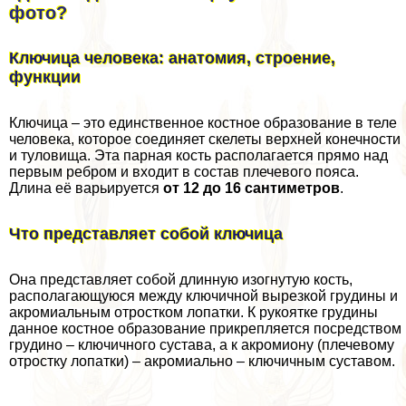
фото?
Ключица человека: анатомия, строение,
функции
Ключица – это единственное костное образование в теле
человека, которое соединяет скелеты верхней конечности
и туловища. Эта парная кость располагается прямо над
первым ребром и входит в состав плечевого пояса.
Длина её варьируется
от 12 до 16 сантиметров
.
Что представляет собой ключица
Она представляет собой длинную изогнутую кость,
располагающуюся между ключичной вырезкой гpyдины и
акромиальным отростком лопатки. К рукоятке гpyдины
данное костное образование прикрепляется посредством
гpyдино – ключичного сустава, а к акромиону (плечевому
отростку лопатки) – акромиально – ключичным суставом.