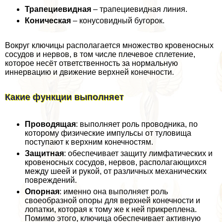
Трапециевидная
– трапециевидная линия.
Коническая
– конусовидный бугорок.
Вокруг ключицы располагается множество кровеносных
сосудов и нервов, в том числе плечевое сплетение,
которое несёт ответственность за нормальную
иннервацию и движение верхней конечности.
Какие функции выполняет
Проводящая
: выполняет роль проводника, по
которому физические импульсы от туловища
поступают к верхним конечностям.
Защитная
: обеспечивает защиту лимфатических и
кровеносных сосудов, нервов, располагающихся
между шеей и рукой, от различных механических
повреждений.
Опopная
: именно она выполняет роль
своеобразной опоры для верхней конечности и
лопатки, которая к тому же к ней прикреплена.
Помимо этого, ключица обеспечивает активную