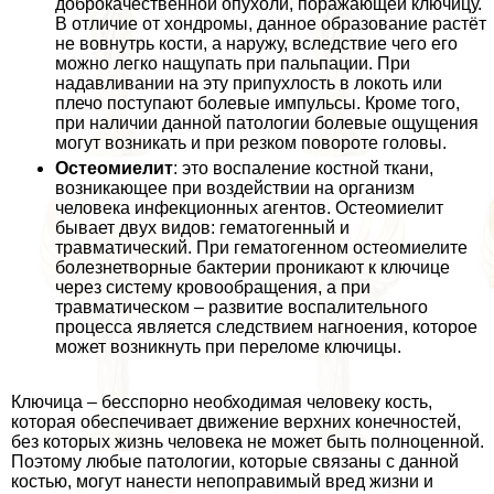
доброкачественной опухоли, поражающей ключицу.
В отличие от хондромы, данное образование растёт
не вовнутрь кости, а наружу, вследствие чего его
можно легко нащупать при пальпации. При
надавливании на эту припухлость в локоть или
плечо поступают болевые импульсы. Кроме того,
при наличии данной патологии болевые ощущения
могут возникать и при резком повороте головы.
Остеомиелит
: это воспаление костной ткани,
возникающее при воздействии на организм
человека инфекционных агентов. Остеомиелит
бывает двух видов: гематогенный и
травматический. При гематогенном остеомиелите
болезнетворные бактерии проникают к ключице
через систему кровообращения, а при
травматическом – развитие воспалительного
процесса является следствием нагноения, которое
может возникнуть при переломе ключицы.
Ключица – бесспopно необходимая человеку кость,
которая обеспечивает движение верхних конечностей,
без которых жизнь человека не может быть полноценной.
Поэтому любые патологии, которые связаны с данной
костью, могут нанести непоправимый вред жизни и