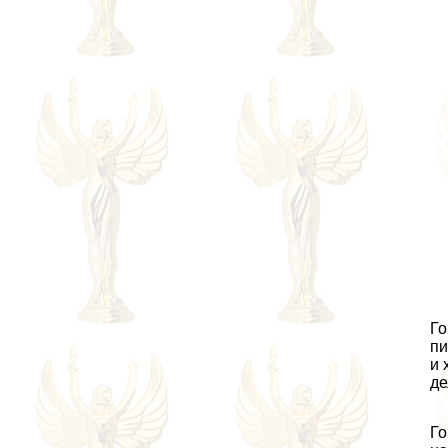
Го
пи
и 
де
Го