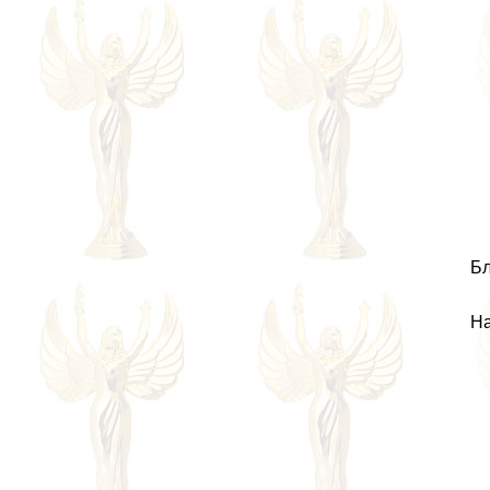
Бл
На