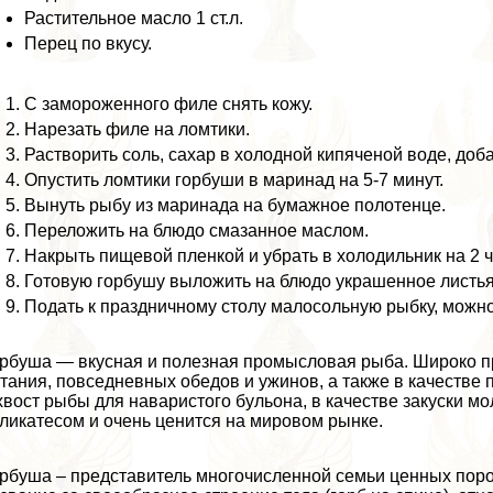
Растительное масло 1 ст.л.
Перец по вкусу.
С замороженного филе снять кожу.
Нарезать филе на ломтики.
Растворить соль, сахар в холодной кипяченой воде, доба
Опустить ломтики горбуши в маринад на 5-7 минут.
Вынуть рыбу из маринада на бумажное полотенце.
Переложить на блюдо смазанное маслом.
Накрыть пищевой пленкой и убрать в холодильник на 2 
Готовую горбушу выложить на блюдо украшенное листьям
Подать к праздничному столу малосольную рыбку, можно
рбуша — вкусная и полезная промысловая рыба. Широко пр
тания, повседневных обедов и ужинов, а также в качестве
хвост рыбы для наваристого бульона, в качестве закуски мо
ликатесом и очень ценится на мировом рынке.
рбуша – представитель многочисленной семьи ценных поро