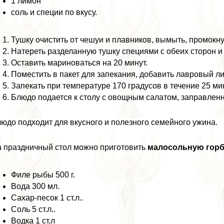
1 лимон
соль и специи по вкусу.
Тушку очистить от чешуи и плавников, вымыть, промок
Натереть разделанную тушку специями с обеих сторон и
Оставить мариноваться на 20 минут.
Поместить в пакет для запекания, добавить лавровый ли
Запекать при температуре 170 градусов в течение 25 ми
Блюдо подается к столу с овощным салатом, заправлен
юдо подходит для вкусного и полезного семейного ужина.
 праздничный стол можно приготовить
малосольную гор
Филе рыбы 500 г.
Вода 300 мл.
Сахар-песок 1 ст.л..
Соль 5 ст.л..
Водка 1 ст.л