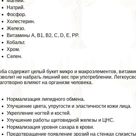
Магний.
Натрий.
Фосфор.
Холестерин.
Железо.
Витамины А, В1, B2, C, D, E, PP.
Кобальт.
Хром.
Селен.
ба содержит целый букет микро и макроэлементов, витами
зволит не набрать лишний вес при употрeблении. Легкоу
аготворно влияют на организм человека.
Нормализация липидного обмена.
Улучшение цвета, упругости и эластичности кожи лица.
Укрепление ногтей и костей.
Улучшение работы щитовидной железы и ЦНС.
Нормализация уровня сахара в крови.
Предотвращение появление эрозий на стенках слизисты