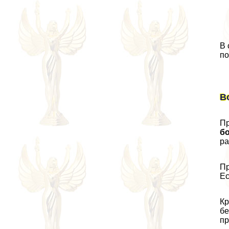
В 
по
В
Пр
бо
ра
Пр
Ес
Кр
бе
пр