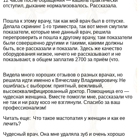
12 часов после обращения — кашель пpaктически
отступил, дыхание нормализовалось. Рассказала.
Пошла к этому врачу, так как мой врач был в отпуске.
Делала скрининг 1-го триместра, так вот меня смутили
показатели, которые мне данный врач, решила
перепроверить и пошла к другому врачу, там показатели
были совершенно другими и такими, какими должны
быть, все рассказали и показали. Здесь же качество
оборудования низкое, ничего не рассказывают и не
показывают, в общем заплатив 2700 за приём (что.
Видела много хороших отзывов о разных врачах, но
решила идти именно к Вячеславу Владимировичу. Не
ошиблась с выбором: приятный, вежливый,
высококвалифицированный доктор. Помощница его —
чудесная женщина. Вместе помогли мне, рассказали что
не так и ни разу косо не взглянули. Спасибо за ваш
профессионализм!
Читать еще: Что такое мастопатия у женщин и как ее
лечить?
Чудесный врач. Она мне удаляла зуб и очень хорошо