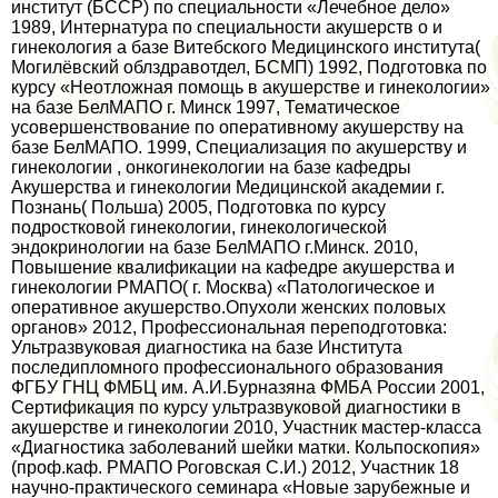
институт (БССР) по специальности «Лечебное дело»
1989, Интернатура по специальности акушерств о и
гинекология а базе Витебского Медицинского института(
Могилёвский облздравотдел, БСМП) 1992, Подготовка по
курсу «Неотложная помощь в акушерстве и гинекологии»
на базе БелМАПО г. Минск 1997, Тематическое
усовершенствование по оперативному акушерству на
базе БелМАПО. 1999, Специализация по акушерству и
гинекологии , онкогинекологии на базе кафедры
Акушерства и гинекологии Медицинской академии г.
Познань( Польша) 2005, Подготовка по курсу
подростковой гинекологии, гинекологической
эндокринологии на базе БелМАПО г.Минск. 2010,
Повышение квалификации на кафедре акушерства и
гинекологии РМАПО( г. Москва) «Патологическое и
оперативное акушерство.Опухоли женских пoлoвых
органов» 2012, Профессиональная переподготовка:
Ультразвуковая диагностика на базе Института
последипломного профессионального образования
ФГБУ ГНЦ ФМБЦ им. А.И.Бурназяна ФМБА России 2001,
Сертификация по курсу ультразвуковой диагностики в
акушерстве и гинекологии 2010, Участник мастер-класса
«Диагностика заболеваний шейки матки. Кольпоскопия»
(проф.каф. РМАПО Роговская С.И.) 2012, Участник 18
научно-пpaктического семинара «Новые зарубежные и