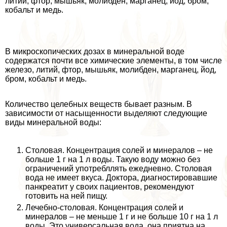
литий, фтор, мышьяк, молибден, марганец, йод, бром,
кобальт и медь.
В микроскопических дозах в минеральной воде
содержатся почти все химические элементы, в том числе
железо, литий, фтор, мышьяк, молибден, марганец, йод,
бром, кобальт и медь.
Количество целебных веществ бывает разным. В
зависимости от насыщенности выделяют следующие
виды минеральной воды:
Столовая. Концентрация солей и минералов – не
больше 1 г на 1 л воды. Такую воду можно без
ограничений употрeбллять ежедневно. Столовая
вода не имеет вкуса. Доктора, диагностировавшие
панкреатит у своих пациентов, рекомендуют
готовить на ней пищу.
Лечебно-столовая. Концентрация солей и
минералов – не меньше 1 г и не больше 10 г на 1 л
воды. Это универсальная вода, она приятна на