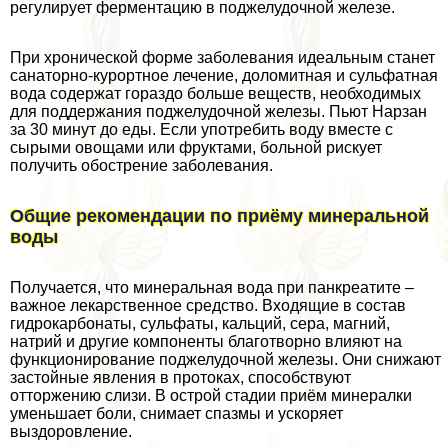
регулирует ферментацию в поджелудочной железе.
При хронической форме заболевания идеальным станет
санаторно-курортное лечение, доломитная и сульфатная
вода содержат гораздо больше веществ, необходимых
для поддержания поджелудочной железы. Пьют Нарзан
за 30 минут до еды. Если употребить воду вместе с
сырыми овощами или фруктами, больной рискует
получить обострение заболевания.
Общие рекомендации по приёму минеральной
воды
Получается, что минеральная вода при панкреатите –
важное лекарственное средство. Входящие в состав
гидрокарбонаты, сульфаты, кальций, сера, магний,
натрий и другие компоненты благотворно влияют на
функционирование поджелудочной железы. Они снижают
застойные явления в протоках, способствуют
отторжению слизи. В острой стадии приём минералки
уменьшает боли, снимает спазмы и ускоряет
выздоровление.