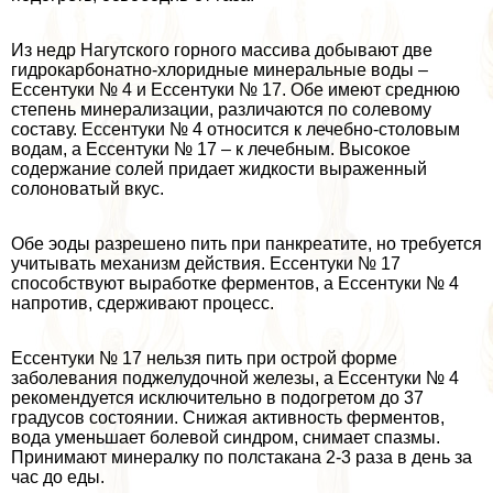
Из недр Нагутского горного массива добывают две
гидрокарбонатно-хлоридные минеральные воды –
Ессентуки № 4 и Ессентуки № 17. Обе имеют среднюю
степень минерализации, различаются по солевому
составу. Ессентуки № 4 относится к лечебно-столовым
водам, а Ессентуки № 17 – к лечебным. Высокое
содержание солей придает жидкости выраженный
солоноватый вкус.
Обе эоды разрешено пить при панкреатите, но требуется
учитывать механизм действия. Ессентуки № 17
способствуют выработке ферментов, а Ессентуки № 4
напротив, сдерживают процесс.
Ессентуки № 17 нельзя пить при острой форме
заболевания поджелудочной железы, а Ессентуки № 4
рекомендуется исключительно в подогретом до 37
градусов состоянии. Снижая активность ферментов,
вода уменьшает болевой синдром, снимает спазмы.
Принимают минералку по полстакана 2-3 раза в день за
час до еды.