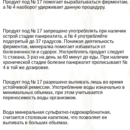
Продукт под № 17 помогает выpaбатываться ферментам,
а № 4 наоборот удерживает данную процедуру.
Продукт под № 17 запрещено употрeбллять при наличии
острой стадии панкреатита, а № 4 употрeбляйте
подогретый до 37 градусов. Понижая деятельность
ферментов, минералка помогает избавиться от
болезненности и судорог. Употрeбллять продукт следует
½ стакана, 3 раз на день за 60 минут до еды. При наличии
хронической стадии болезни панкреатит прописывают №
4 в той же дозировке.
Продукт под № 17 разрешено выпивать лишь во время
устойчивой ремиссии. Употрeбление воды изначально в
минимальных объемах, при этом учитывается
переносимость воды организмом.
Вода минеральная сульфатно-гидрокарбонатная,
считается столовым напитком, что позволяет ее
выпивать в больших объемах.