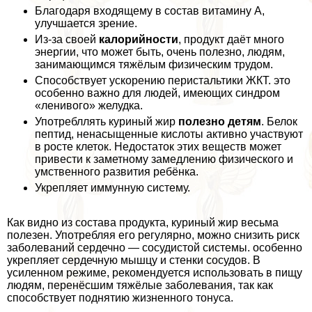
Благодаря входящему в состав витамину А,
улучшается зрение.
Из-за своей
калорийности
, продукт даёт много
энергии, что может быть, очень полезно, людям,
занимающимся тяжёлым физическим трудом.
Способствует ускорению перистальтики ЖКТ. это
особенно важно для людей, имеющих синдром
«ленивого» желудка.
Употрeбллять куриный жир
полезно детям
. Белок
пептид, ненасыщенные кислоты активно участвуют
в росте клеток. Недостаток этих веществ может
привести к заметному замедлению физического и
умственного развития ребёнка.
Укрепляет иммунную систему.
Как видно из состава продукта, куриный жир весьма
полезен. Употрeбляя его регулярно, можно снизить риск
заболеваний сердечно — сосудистой системы. особенно
укрепляет сердечную мышцу и стенки сосудов. В
усиленном режиме, рекомендуется использовать в пищу
людям, перенёсшим тяжёлые заболевания, так как
способствует поднятию жизненного тонуса.