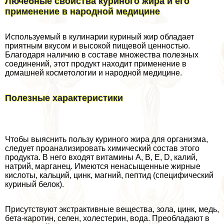
Лючебные свойства куриного жира и его
применение в народной медицине
Используемый в кулинарии куриный жир обладает
приятным вкусом и высокой пищевой ценностью.
Благодаря наличию в составе множества полезных
соединений, этот продукт находит применение в
домашней косметологии и народной медицине.
Полезные хаpaктеристики
Чтобы выяснить пользу куриного жира для организма,
следует проанализировать химический состав этого
продукта. В него входят витамины A, B, E, D, калий,
натрий, марганец. Имеются ненасыщенные жирные
кислоты, кальций, цинк, магний, пептид (специфический
куриный белок).
Присутствуют экстpaктивные вещества, зола, цинк, медь,
бета-каротин, селен, холестерин, вода. Преобладают в