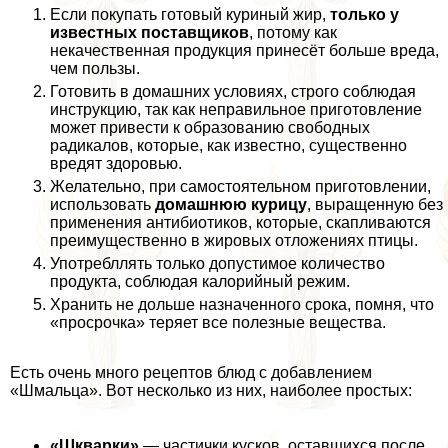
Если покупать готовый куриный жир,
только у
известных поставщиков
, потому как
некачественная продукция принесёт больше вреда,
чем пользы.
Готовить в домашних условиях, строго соблюдая
инструкцию, так как неправильное приготовление
может привести к образованию свободных
радикалов, которые, как известно, существенно
вредят здоровью.
Желательно, при самостоятельном приготовлении,
использовать
домашнюю курицу
, выращенную без
применения антибиотиков, которые, скапливаются
преимущественно в жировых отложениях птицы.
Употрeбллять только допустимое количество
продукта, соблюдая калорийный режим.
Хранить не дольше назначенного срока, помня, что
«просрочка» теряет все полезные вещества.
Есть очень много рецептов блюд с добавлением
«Шмальца». Вот несколько из них, наиболее простых:
«Шкварки»
— частички кусков, оставшихся после