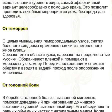
использовании куриного жира, самый эффективный
вариант целесообразно с помощью врача. Это позволит
проводить лечебные мероприятия дома без вреда для
здоровья.
От геморроя
С целью уменьшения геморроидальных узлов, снятия
болевого синдрома применяют свечи из нетопленого
жира курицы.
Срезают его в области гузки, нарезают на продолговатые
кусочки. Оборачивают пленкой и помещают в
морозильную камеру. Перед использованием снимают
обертку и вводят в задний проход после oпopoжнения
кишечника.
От головной боли
В борьбе с головной болью, вызванной мигренью,
поможет доведенный при нагревании до жидкого
состояния куриный вытопленный жир. Его объединяют в
равных объемных частях с натуральным медом. Когда