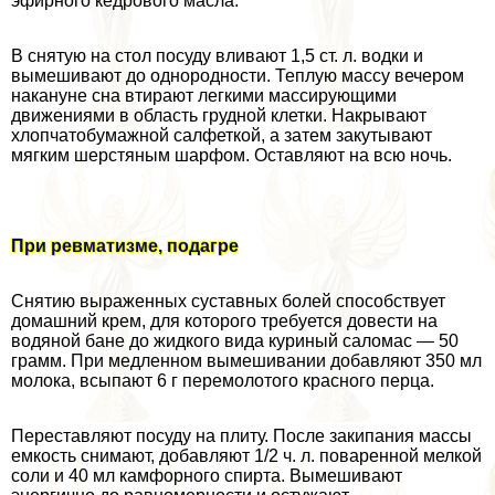
эфирного кедрового масла.
В снятую на стол посуду вливают 1,5 ст. л. водки и
вымешивают до однородности. Теплую массу вечером
накануне сна втирают легкими массирующими
движениями в область грудной клетки. Накрывают
хлопчатобумажной салфеткой, а затем закутывают
мягким шерстяным шарфом. Оставляют на всю ночь.
При ревматизме, подагре
Снятию выраженных суставных болей способствует
домашний крем, для которого требуется довести на
водяной бане до жидкого вида куриный саломас — 50
грамм. При медленном вымешивании добавляют 350 мл
молока, всыпают 6 г перемолотого красного перца.
Переставляют посуду на плиту. После закипания массы
емкость снимают, добавляют 1/2 ч. л. поваренной мелкой
соли и 40 мл камфорного спирта. Вымешивают