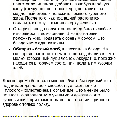
приготовления жира, добавить в любую варёную
кашу (гречку, пшено, горох и др.), поставить на
медленный огонь и положить немного куриного
жира. После того, как последний растопится,
подавать к столу, посыпав сверху зеленью.
Отварить рис до полуготовности, добавить любые
имеющиеся в доме овощи. В конце готовки,
положить жир. Подавать с соевым соусом. Это
блюдо часто едят китайцы.
Обжарить белый хлеб
, выложить на блюдо. На
сковороде растопить немного жира, добавив в него
мелко нарезанный лук и чеснок. Аккуратно, пока жир
находится в горячем состоянии, полить им кусочки
хлеба.
Долгое время бытовало мнение, будто бы куриный жир
поднимает давление и способствует скоплению
«плохого» холестерина в организме. Это мнение было
полностью опровергнуто учёными и доказано, что
куриный жир, при грамотном использовании, приносит
здоровью только пользу.