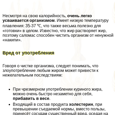
Несмотря на свою калорийность,
очень легко
усваивается организмом
. Имеет низкую температуру
плавления: 35-37 ℃, что также весьма полезно для
«готовки» в целом. Известно, что жир растворяет жир,
поэтому саломас способен чистить организм от ненужной
«накипи».
Вред от употрeбления
Говоря о чистке организма, следует понимать, что
злоупотрeбление любым жиром может привести к
нежелательным последствиям:
При чрезмерном употрeблении куриного жира,
можно очень быстро незаметно для себя,
прибавить в весе
.
Входящий в состав продукта
холестерин
, при
превышении съедаемой нормы, вместо пользы,
принесёт сосудам существенный вред, оседая на