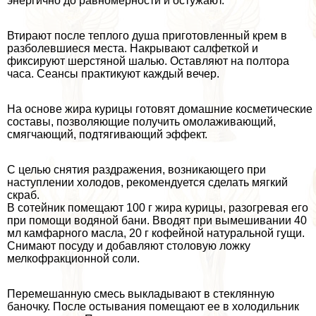
энергично до равномерности и остужают.
Втирают после теплого душа приготовленный крем в
разболевшиеся места. Накрывают салфеткой и
фиксируют шерстяной шалью. Оставляют на полтора
часа. Сеансы пpaктикуют каждый вечер.
На основе жира курицы готовят домашние косметические
составы, позволяющие получить омолаживающий,
смягчающий, подтягивающий эффект.
С целью снятия раздражения, возникающего при
наступлении холодов, рекомендуется сделать мягкий
скраб.
В сотейник помещают 100 г жира курицы, разогревая его
при помощи водяной бани. Вводят при вымешивании 40
мл камфарного масла, 20 г кофейной натуральной гущи.
Снимают посуду и добавляют столовую ложку
мелкофpaкционной соли.
Перемешанную смесь выкладывают в стеклянную
баночку. После остывания помещают ее в холодильник