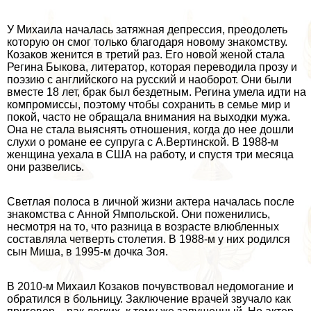
У Михаила началась затяжная депрессия, преодолеть
которую он смог только благодаря новому знакомству.
Козаков женится в третий раз. Его новой женой стала
Регина Быкова, литератор, которая переводила прозу и
поэзию с английского на русский и наоборот. Они были
вместе 18 лет, бpaк был бездетным. Регина умела идти на
компромиссы, поэтому чтобы сохранить в семье мир и
покой, часто не обращала внимания на выходки мужа.
Она не стала выяснять отношения, когда до нее дошли
слухи о романе ее супруга с А.Вертинской. В 1988-м
женщина уехала в США на работу, и спустя три месяца
они развелись.
Светлая полоса в личной жизни актера началась после
знакомства с Анной Ямпольской. Они поженились,
несмотря на то, что разница в возрасте влюбленных
составляла четверть столетия. В 1988-м у них родился
сын Миша, в 1995-м дочка Зоя.
В 2010-м Михаил Козаков почувствовал недомогание и
обратился в больницу. Заключение врачей звучало как