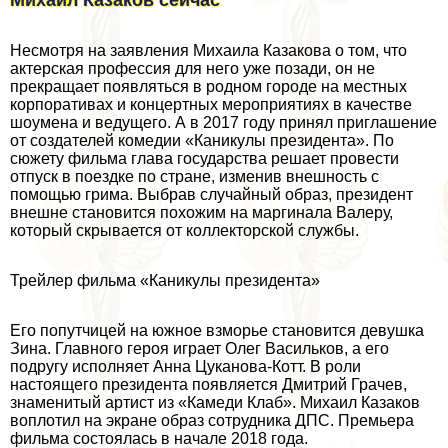
Несмотря на заявления Михаила Казакова о том, что
актерская профессия для него уже позади, он не
прекращает появляться в родном городе на местных
корпоративах и концертных мероприятиях в качестве
шоумена и ведущего. А в 2017 году принял приглашение
от создателей комедии «Каникулы президента». По
сюжету фильма глава государства решает провести
отпуск в поездке по стране, изменив внешность с
помощью грима. Выбрав случайный образ, президент
внешне становится похожим на маргинала Валеру,
который скрывается от коллекторской службы.
Трейлер фильма «Каникулы президента»
Его попутчицей на южное взморье становится дeвyшка
Зина. Главного героя играет Олег Васильков, а его
подругу исполняет Анна Цуканова-Котт. В роли
настоящего президента появляется Дмитрий Грачев,
знаменитый артист из «Камеди Клаб». Михаил Казаков
воплотил на экране образ сотрудника ДПС. Премьера
фильма состоялась в начале 2018 года.