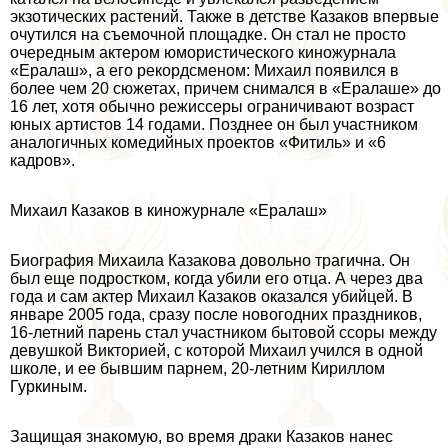
экзотических растений. Также в детстве Казаков впервые
очутился на съемочной площадке. Он стал не просто
очередным актером юмористического киножурнала
«Ералаш», а его рекордсменом: Михаил появился в
более чем 20 сюжетах, причем снимался в «Ералаше» до
16 лет, хотя обычно режиссеры ограничивают возраст
юных артистов 14 годами. Позднее он был участником
аналогичных комедийных проектов «Фитиль» и «6
кадров».
Михаил Казаков в киножурнале «Ералаш»
Биография Михаила Казакова довольно трагична. Он
был еще подростком, когда убили его отца. А через два
года и сам актер Михаил Казаков оказался убийцей. В
январе 2005 года, сразу после новогодних праздников,
16-летний парень стал участником бытовой ссоры между
дeвyшкой Викторией, с которой Михаил учился в одной
школе, и ее бывшим парнем, 20-летним Кириллом
Гуркиным.
Защищая знакомую, во время дpaки Казаков нанес