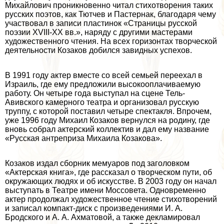
Михайлович проникновенно читал стихотворения таких
русских поэтов, как Тютчев и Пастернак, благодаря чему
участвовал в записи пластинок «Страницы русской
поэзии XVIII-XX вв.», наряду с другими мастерами
художественного чтения. На всех горизонтах творческой
деятельности Козаков добился завидных успехов.
В 1991 году актер вместе со всей семьей переехал в
Израиль, где ему предложили высокооплачиваемую
работу. Он четыре года выступал на сцене Тель-
Авивского камерного театра и организовал русскую
труппу, с которой поставил четыре спектакля. Впрочем,
уже 1996 году Михаил Козаков вернулся на родину, где
вновь собрал актерский коллектив и дал ему название
«Русская антреприза Михаила Козакова».
Козаков издал сборник мемуаров под заголовком
«Актерская книга», где рассказал о творческом пути, об
окружающих людях и об искусстве. В 2003 году он начал
выступать в Театре имени Моссовета. Одновременно
актер продолжал художественное чтение стихотворений
и записал компакт-диск с произведениями И. А.
Бродского и А. А. Ахматовой, а также декламировал