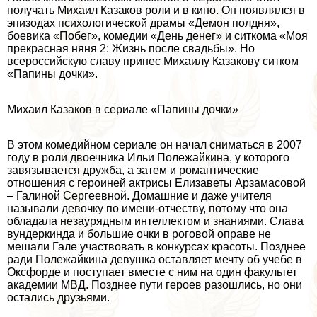
получать Михаил Казаков роли и в кино. Он появлялся в
эпизодах психологической драмы «Демон полдня»,
боевика «Побег», комедии «День денег» и ситкома «Моя
прекрасная няня 2: Жизнь после свадьбы». Но
всероссийскую славу принес Михаилу Казакову ситком
«Папины дочки».
Михаил Казаков в сериале «Папины дочки»
В этом комедийном сериале он начал сниматься в 2007
году в роли двоечника Ильи Полежайкина, у которого
завязывается дружба, а затем и романтические
отношения с героиней актрисы Елизаветы Арзамасовой
– Галиной Сергеевной. Домашние и даже учителя
называли дeвoчку по имени-отчеству, потому что она
обладала незаурядным интеллектом и знаниями. Слава
вундеркинда и большие очки в роговой оправе не
мешали Гале участвовать в конкурсах красоты. Позднее
ради Полежайкина дeвyшка оставляет мечту об учебе в
Оксфорде и поступает вместе с ним на один факультет
академии МВД. Позднее пути героев разошлись, но они
остались друзьями.