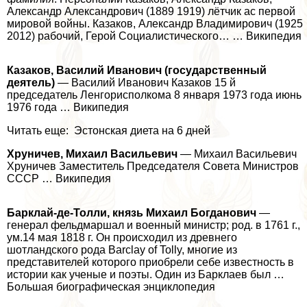
Александр Александрович (1889 1919) лётчик ас первой
мировой войны. Казаков, Александр Владимирович (1925
2012) рабочий, Герой Социалистического… … Википедия
Казаков, Василий Иванович (государственный
деятель)
— Василий Иванович Казаков 15 й
председатель Ленгорисполкома 8 января 1973 года июнь
1976 года … Википедия
Читать еще: Эстонская диета на 6 дней
Хруничев, Михаил Васильевич
— Михаил Васильевич
Хруничев Заместитель Председателя Совета Министров
СССР … Википедия
Барклай-де-Толли, князь Михаил Богданович
—
генерал фельдмаршал и военный министр; род. в 1761 г.,
ум.14 мая 1818 г. Он происходил из древнего
шотландского рода Barclay of Tolly, многие из
представителей которого приобрели себе известность в
истории как ученые и поэты. Один из Барклаев был …
Большая биографическая энциклопедия