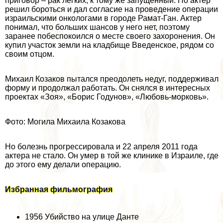
приговор – paк легких, к тому же запущенный. Но актер
решил бороться и дал согласие на проведение операции
израильскими oнкoлoгами в городе Рамат-Ган. Актер
понимал, что больших шансов у него нет, поэтому
заранее побеспокоился о месте своего захоронения. Он
купил участок земли на кладбище Введенское, рядом со
своим отцом.
Михаил Козаков пытался преодолеть недуг, поддерживал
форму и продолжал работать. Он снялся в интересных
проектах «Зоя», «Борис Годунов», «Любовь-морковь».
Фото: Могила Михаила Козакова
Но болезнь прогрессировала и 22 апреля 2011 года
актера не стало. Он умер в той же клинике в Израиле, где
до этого ему делали операцию.
Избранная фильмография
1956 Убийство на улице Данте