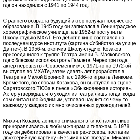
где он находился с 1941 по 1944 год.
С раннего возраста будущий актер получал творческое
образование. В 1945 году он записался в Ленинградское
хореографическое училище, а в 1952-м поступил в
Школу-студию МХАТ. Его дебют в кино состоялся на
последнем курсе института (картина «Убийство на улице
Данте»). В 1956-м, окончив Школу-студию, Козаков
присоединился к труппе Театра имени В. Маяковского,
где с блеском исполнял роль Гамлета. Через три года
актер перешел в «Современник», с 1971-го по 1972-ой
выступал во МХАТе, затем девять лет проработал в
Театре на Малой Бронной, а с 1986-го играл в Ленкоме.
Кроме того, по словам Козакова, он выступал на сцене
Саратовского ТЮЗа в пьесе «Обыкновенная история».
Актер утверждал, что уходил из театра лишь тогда, когда
сам считал необходимым, успевая научиться чему-то
важному у каждого их многочисленных руководителей.
Михаил Козаков активно снимался в кино, талантливо
приноравливаясь к любым жанрам и типажам. В 1978
году он дебютировал в качестве режиссера, поставив
двухсерийную картину «Безымянная звезда». Михаил