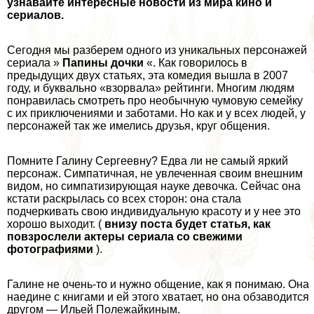
узнавайте интересные новости из мира кино и
сериалов.
Сегодня мы разберем одного из уникальных персонажей
сериала »
Папины дочки
«. Как говорилось в
предыдущих двух статьях, эта комедия вышла в 2007
году, и буквально «взорвала» рейтинги. Многим людям
понравилась смотреть про необычную чумовую семейку
с их приключениями и заботами. Но как и у всех людей, у
персонажей так же имелись друзья, круг общения.
Помните Галину Сергеевну? Едва ли не самый яркий
персонаж. Симпатичная, не увлеченная своим внешним
видом, но симпатизирующая науке дeвoчка. Сейчас она
кстати раскрылась со всех сторон: она стала
подчеркивать свою индивидуальную красоту и у нее это
хорошо выходит. (
внизу поста будет статья, как
повзрослели актеры сериала со свежими
фотографиями
).
Галине не очень-то и нужно общение, как я понимаю. Она
наедине с книгами и ей этого хватает, но она обзаводится
другом — Ильей Полежайкиным.