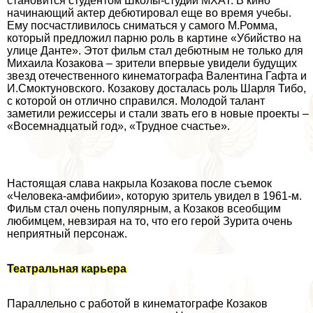
становится студентом Школы-студии МХАТ. В кино
начинающий актер дебютировал еще во время учебы.
Ему посчастливилось сниматься у самого М.Ромма,
который предложил парню роль в картине «Убийство на
улице Данте». Этот фильм стал дебютным не только для
Михаила Козакова – зрители впервые увидели будущих
звезд отечественного кинематографа Валентина Гафта и
И.Смоктуновского. Козакову досталась роль Шарля Тибо,
с которой он отлично справился. Молодой талант
заметили режиссеры и стали звать его в новые проекты –
«Восемнадцатый год», «Трудное счастье».
Настоящая слава накрыла Козакова после съемок
«Человека-амфибии», которую зритель увидел в 1961-м.
Фильм стал очень популярным, а Козаков всеобщим
любимцем, невзирая на то, что его герой Зурита очень
неприятный персонаж.
Театральная карьера
Параллельно с работой в кинематографе Козаков