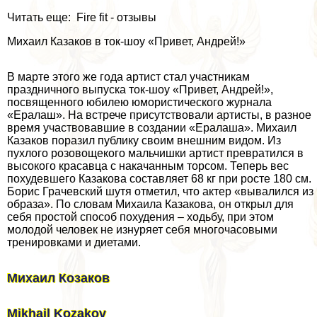
Читать еще: Fire fit - отзывы
Михаил Казаков в ток-шоу «Привет, Андрей!»
В марте этого же года артист стал участникам
праздничного выпуска ток-шоу «Привет, Андрей!»,
посвященного юбилею юмористического журнала
«Ералаш». На встрече присутствовали артисты, в разное
время участвовавшие в создании «Ералаша». Михаил
Казаков поразил публику своим внешним видом. Из
пухлого розовощекого мальчишки артист превратился в
высокого красавца с накачанным торсом. Теперь вес
похудевшего Казакова составляет 68 кг при росте 180 см.
Борис Грачевский шутя отметил, что актер «вывалился из
образа». По словам Михаила Казакова, он открыл для
себя простой способ похудения – ходьбу, при этом
молодой человек не изнуряет себя многочасовыми
тренировками и диетами.
Михаил Козаков
Mikhail Kozakov