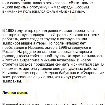
ним славу талантливого режиссера – «Визит дамы»,
«Если верить Лопотухину», «Маскарад». Особым
вниманием пользовался фильм «Визит дамы».
В 1992 году актер принял решение эмигрировать на
«историческую родину» — в Израиль. Козаков пытается
работать, даже создает труппу, в которую вошли
эмигрировавшие актеры. Но после четырех лет
пребывания в Израиле, актер в 1996-м вернулся в
Россию. На родине он становится организатором и
руководителем собственной труппы, которая называлась
«Русская антреприза Михаила Козакова». В новом
столетии Козаков продолжает снимать и сниматься сам. В
новом веке зрители увидели еще две удачных работы
Козакова-режиссера – «Медная бабушка» и «Очарование
зла», рассказывающих о том, как живут русские
эмигранты.
Личная жизнь
В личной жизни актера-режиссера Козакова было четыре