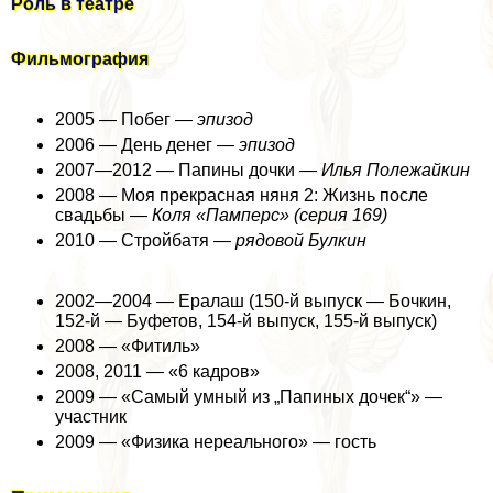
Роль в театре
Фильмография
2005 — Побег —
эпизод
2006 — День денег —
эпизод
2007—2012 — Папины дочки —
Илья Полежайкин
2008 — Моя прекрасная няня 2: Жизнь после
свадьбы —
Коля «Памперс» (серия 169)
2010 — Стройбатя —
рядовой Булкин
2002—2004 — Ералаш (150-й выпуск — Бочкин,
152-й — Буфетов, 154-й выпуск, 155-й выпуск)
2008 — «Фитиль»
2008, 2011 — «6 кадров»
2009 — «Самый умный из „Папиных дочек“» —
участник
2009 — «Физика нереального» — гость