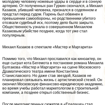
молодому человеку ножевые удары в сердце и в сонную
артерию. От полученных ран Гуркин скончался, а Михаил
Казаков, убивший человека, признался в содеянном и
предстал перед судом. Парень был обвинен в
превышении самообороны, но родственники убитого
отозвали судебный иск, поэтому дело было закрыто.
Общественность узнала о совершенном Михаилом
Казаковым убийстве позднее, когда тот уже стал
популярным.
Михаил Казаков в спектакле «Мастер и Маргарита»
Помимо того, что Михаил прославился как киноактер, он
еще сыграл кота Бегемота в постановке романа Михаила
Булгакова «Мастер и Маргарита» на сцене Московского
Драматического театра имени Константина
Станиславского. Но даже став звездой, Казаков не
планировал связывать жизнь с артистической стезей. Он
окончил Московскую финансово-юридическую академию,
во время учебы работал маркетологом в строительной
компании, а позднее открыл собственный бизнес.
После многочисленных сюжетов в «Ералаше» стал