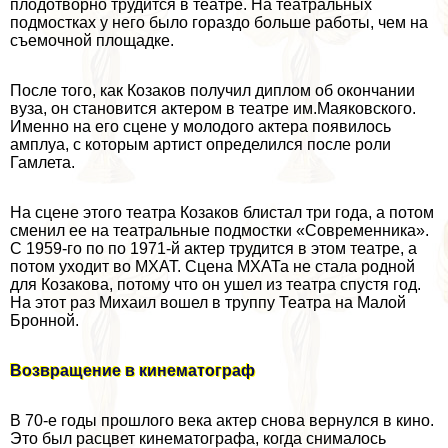
плодотворно трудится в театре. На театральных
подмостках у него было гораздо больше работы, чем на
съемочной площадке.
После того, как Козаков получил диплом об окончании
вуза, он становится актером в театре им.Маяковского.
Именно на его сцене у молодого актера появилось
амплуа, с которым артист определился после роли
Гамлета.
На сцене этого театра Козаков блистал три года, а потом
сменил ее на театральные подмостки «Современника».
С 1959-го по по 1971-й актер трудится в этом театре, а
потом уходит во МХАТ. Сцена МХАТа не стала родной
для Козакова, потому что он ушел из театра спустя год.
На этот раз Михаил вошел в труппу Театра на Малой
Бронной.
Возвращение в кинематограф
В 70-е годы прошлого века актер снова вернулся в кино.
Это был расцвет кинематографа, когда снималось