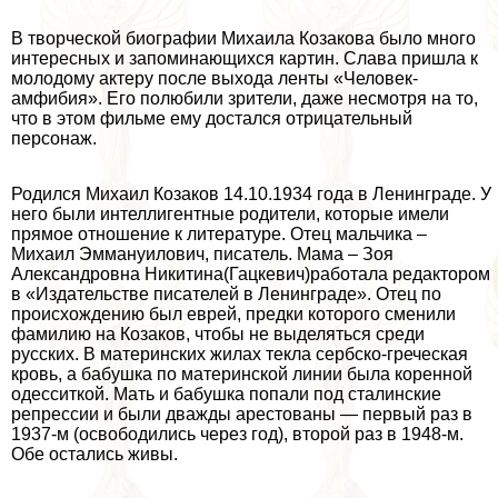
В творческой биографии Михаила Козакова было много
интересных и запоминающихся картин. Слава пришла к
молодому актеру после выхода ленты «Человек-
амфибия». Его полюбили зрители, даже несмотря на то,
что в этом фильме ему достался отрицательный
персонаж.
Родился Михаил Козаков 14.10.1934 года в Ленинграде. У
него были интеллигентные родители, которые имели
прямое отношение к литературе. Отец мальчика –
Михаил Эммануилович, писатель. Мама – Зоя
Александровна Никитина(Гацкевич)работала редактором
в «Издательстве писателей в Ленинграде». Отец по
происхождению был еврей, предки которого сменили
фамилию на Козаков, чтобы не выделяться среди
русских. В материнских жилах текла сербско-греческая
кровь, а бабушка по материнской линии была коренной
одесситкой. Мать и бабушка попали под сталинские
репрессии и были дважды арестованы — первый раз в
1937-м (освободились через год), второй раз в 1948-м.
Обе остались живы.