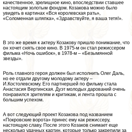
качественное, зрелищное кино, впоследствии ставшее
настоящим золотым фондом. Козакова можно было
увидеть в картинах «Вся королевская рать»,
«Соломенная шляпка», «Здравствуйте, я ваша тетя!».
В это же время к актеру Козакову пришло понимание, что
он хочет снять свое кино. В 1975-м он стал режиссером
фильма «Ночь ошибок», в 1978-м – «Безымянной
звезды».
Роль главного героя должен был исполнить Олег Даль,
но ее отдали другому молодому актеру –
И.Костолевскому. Его партнершей по фильму стала
Анастасия Вертинская. Дуэт молодых дарований очень
понравился зрителям и критикам, и лента прошла с
большим успехом.
А вот следующий проект Козакова под названием
«Покровские ворота» принес ему как режиссеру,
настоящую славу. После этого Козаков снимает еще
несколько удачных картин, которые только закрепили за