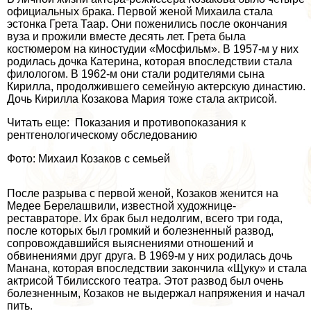
официальных бpaка. Первой женой Михаила стала
эстонка Грета Таар. Они поженились после окончания
вуза и прожили вместе десять лет. Грета была
костюмером на киностудии «Мосфильм». В 1957-м у них
родилась дочка Катерина, которая впоследствии стала
филологом. В 1962-м они стали родителями сына
Кирилла, продолжившего семейную актерскую династию.
Дочь Кирилла Козакова Мария тоже стала актрисой.
Читать еще: Показания и противопоказания к
рентгенологическому обследованию
Фото: Михаил Козаков с семьей
После разрыва с первой женой, Козаков женится на
Медее Берелашвили, известной художнице-
реставраторе. Их бpaк был недолгим, всего три года,
после которых был громкий и болезненный развод,
сопровождавшийся выяснениями отношений и
обвинениями друг друга. В 1969-м у них родилась дочь
Манана, которая впоследствии закончила «Щуку» и стала
актрисой Тбилисского театра. Этот развод был очень
болезненным, Козаков не выдержал напряжения и начал
пить.