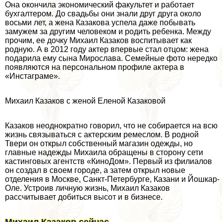
Она окончила экономический факультет и работает
бухгалтером. До свадьбы они знали друг друга около
восьми лет, а жена Казакова успела даже побывать
замужем за другим человеком и родить ребенка. Между
прочим, ее дочку Михаил Казаков воспитывает как
родную. А в 2012 году актер впервые стал отцом: жена
подарила ему сына Мирослава. Семейные фото нередко
появляются на персональном профиле актера в
«Инстаграме».
Михаил Казаков с женой Еленой Казаковой
Казаков неоднократно говорил, что не собирается на всю
жизнь связываться с актерским ремеслом. В родной
Твери он открыл собственный магазин одежды, но
главные надежды Михаила обращены в сторону сети
кастинговых агентств «КиноДом». Первый из филиалов
он создал в своем городе, а затем открыл новые
отделения в Москве, Санкт-Петербурге, Казани и Йошкар-
Оле. Устроив личную жизнь, Михаил Казаков
рассчитывает добиться высот и в бизнесе.
Михаил Казаков сейчас