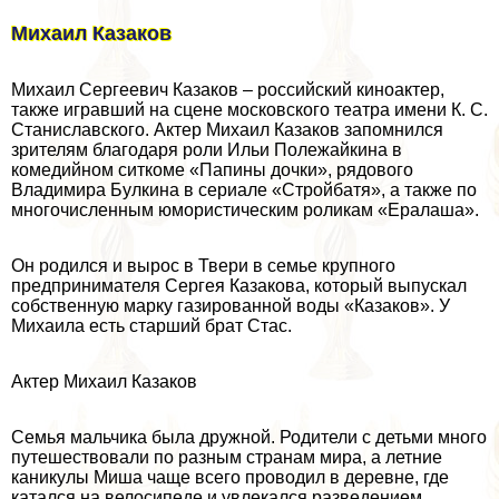
Михаил Казаков
Михаил Сергеевич Казаков – российский киноактер,
также игравший на сцене московского театра имени К. С.
Станиславского. Актер Михаил Казаков запомнился
зрителям благодаря роли Ильи Полежайкина в
комедийном ситкоме «Папины дочки», рядового
Владимира Булкина в сериале «Стройбатя», а также по
многочисленным юмористическим роликам «Ералаша».
Он родился и вырос в Твери в семье крупного
предпринимателя Сергея Казакова, который выпускал
собственную марку газированной воды «Казаков». У
Михаила есть старший брат Стас.
Актер Михаил Казаков
Семья мальчика была дружной. Родители с детьми много
путешествовали по разным странам мира, а летние
каникулы Миша чаще всего проводил в деревне, где
катался на велосипеде и увлекался разведением