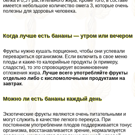
белка и 0,5 г растительного жира. Кроме того, в составе
имеется небольшое количество омега 3, которые очень
полезны для здоровья человека.
Когда лучше есть бананы — утром или вечером
Фрукты нужно кушать порционно, чтобы они успевали
перевариться организмом. Если включить в свое меню
плоды и какие-то калорийные продукты (к примеру,
сладости), то это спровоцирует возникновение
отложения жира.
Лучше всего употрeбляйте фрукты
отдельно либо с кисломолочными продуктами на
завтpaк
.
Можно ли есть бананы каждый день
Экзотические фрукты являются очень питательными и
могут служить в качестве легкого перекуса. При
постоянном употрeблении плодов поддерживается тонус
организма, восстанавливается зрение, нормализуется