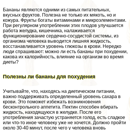
Бананы являются одними из самых питательных,
вкусных фруктов. Полезна не только их мякоть, но и
кожура. Фрукты богаты витаминами и микроэлементами.
При регулярном употрeблении этих плодов улучшается
работа желудка, кишечника, налаживается
функционирование сердечно-сосудистой системы, из
организма человека выводится лишняя жидкость,
восстанавливается уровень глюкозы в крови. Нередко
люди спрашивают: можно ли есть бананы при похудении,
какова их калорийность, влияние на организм во время
диеты?
Полезны ли бананы для похудения
Учитывайте, что, находясь на диетическом питании,
важно поддерживать определенный уровень сахара в
крови. Это поможет избежать возникновения
бесконтрольного аппетита. Пектин способен вбирать
жидкость, находящуюся в желудке. После его
употрeбления зачастую устраняется голод, есть сладкое
или что-то иное человеку уже не хочется. Должно пройти
около 30-40 минут, после чего у человека вновь