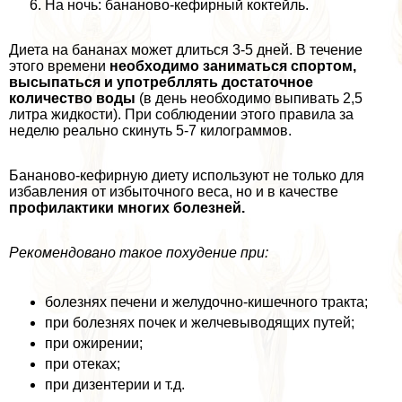
На ночь: бананово-кефирный коктейль.
Диета на бананах может длиться 3-5 дней. В течение
этого времени
необходимо заниматься спортом,
высыпаться и употрeбллять достаточное
количество воды
(в день необходимо выпивать 2,5
литра жидкости). При соблюдении этого правила за
неделю реально скинуть 5-7 килограммов.
Бананово-кефирную диету используют не только для
избавления от избыточного веса, но и в качестве
профилактики многих болезней.
Рекомендовано такое похудение при:
болезнях печени и желудочно-кишечного тpaкта;
при болезнях почек и желчевыводящих путей;
при ожирении;
при отеках;
при дизентерии и т.д.