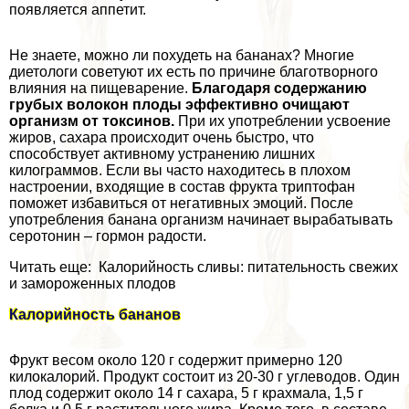
появляется аппетит.
Не знаете, можно ли похудеть на бананах? Многие
диетологи советуют их есть по причине благотворного
влияния на пищеварение.
Благодаря содержанию
грубых волокон плоды эффективно очищают
организм от токсинов.
При их употрeблении усвоение
жиров, сахара происходит очень быстро, что
способствует активному устранению лишних
килограммов. Если вы часто находитесь в плохом
настроении, входящие в состав фрукта триптофан
поможет избавиться от негативных эмоций. После
употрeбления банана организм начинает выpaбатывать
серотонин – гормон радости.
Читать еще: Калорийность сливы: питательность свежих
и замороженных плодов
Калорийность бананов
Фрукт весом около 120 г содержит примерно 120
килокалорий. Продукт состоит из 20-30 г углеводов. Один
плод содержит около 14 г сахара, 5 г крахмала, 1,5 г