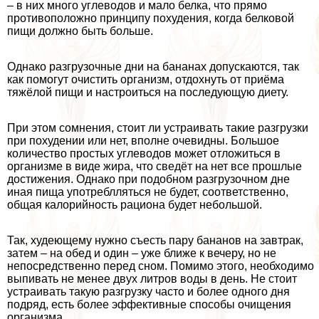
‒ в них много углеводов и мало белка, что прямо
противоположно принципу похудения, когда белковой
пищи должно быть больше.
Однако разгрузочные дни на бананах допускаются, так
как помогут очистить организм, отдохнуть от приёма
тяжёлой пищи и настроиться на последующую диету.
При этом сомнения, стоит ли устраивать такие разгрузки
при похудении или нет, вполне очевидны. Большое
количество простых углеводов может отложиться в
организме в виде жира, что сведёт на нет все прошлые
достижения. Однако при подобном разгрузочном дне
иная пища употрeблляться не будет, соответственно,
общая калорийность рациона будет небольшой.
Так, худеющему нужно съесть пару бананов на завтpaк,
затем ‒ на обед и один ‒ уже ближе к вечеру, но не
непосредственно перед сном. Помимо этого, необходимо
выпивать не менее двух литров воды в день. Не стоит
устраивать такую разгрузку часто и более одного дня
подряд, есть более эффективные способы очищения
организма.