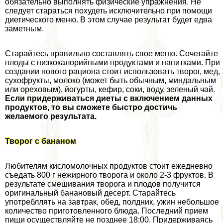
обязательно выполнять физические упражнения. Не
следует стараться похудеть исключительно при помощи
диетического меню. В этом случае результат будет едва
заметным.
Старайтесь правильно составлять свое меню. Сочетайте
плоды с низкокалорийными продуктами и напитками. При
создании нового рациона стоит использовать творог, мед,
сухофрукты, молоко (может быть обычным, миндальным
или ореховым), йогурты, кефир, соки, воду, зеленый чай.
Если придерживаться диеты с включением данных
продуктов, то вы сможете быстро достичь
желаемого результата.
Творог с бананом
Любителям кисломолочных продуктов стоит ежедневно
съедать 800 г нежирного творога и около 2-3 фруктов. В
результате смешивания творога и плодов получится
оригинальный банановый десерт. Старайтесь
употрeбллять на завтpaк, обед, полдник, ужин небольшое
количество приготовленного блюда. Последний прием
пищи осуществляйте не позднее 18:00. Придерживаясь