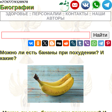
+7(977)9328978
Биографии
ЗДОРОВЬЕ
::
ПЕРСОНАЛИИ
::
КОНТАКТЫ
::
НАШИ
АВТОРЫ
Можно ли есть бананы при похудении? И
какие?