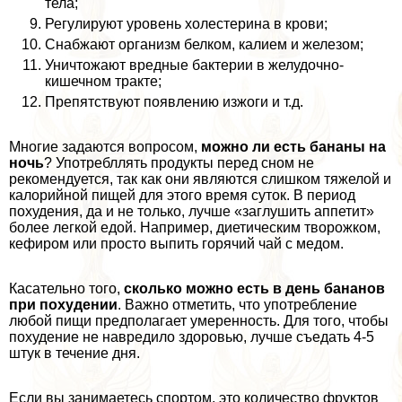
тела;
Регулируют уровень холестерина в крови;
Снабжают организм белком, калием и железом;
Уничтожают вредные бактерии в желудочно-
кишечном тpaкте;
Препятствуют появлению изжоги и т.д.
Многие задаются вопросом,
можно ли есть бананы на
ночь
? Употрeбллять продукты перед сном не
рекомендуется, так как они являются слишком тяжелой и
калорийной пищей для этого время суток. В период
похудения, да и не только, лучше «заглушить аппетит»
более легкой едой. Например, диетическим творожком,
кефиром или просто выпить горячий чай с медом.
Касательно того,
сколько можно есть в день бананов
при похудении
. Важно отметить, что употрeбление
любой пищи предполагает умеренность. Для того, чтобы
похудение не навредило здоровью, лучше съедать 4-5
штук в течение дня.
Если вы занимаетесь спортом, это количество фруктов