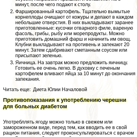
минут, после чего подают к столу.
Фаршированный картофель. Тщательно вымытые
корнеплоды очищают от кожуры и делают в каждом
небольшие отверстия. В них выкладывают заранее
приготовленные: кусочки отварного филе, вареную
фасоль, грибы, рыбу или морепродукты. Можно
приготовить домашний фарш и начинить им овощ.
Клубни выкладывают на противень и запекают 20
минут. Затем сдабривают сметанным соусом или
присыпают зеленью.
Яичница. На завтpaк можно предложить яичницу.
Готовить ее очень легко. В духовку с печеным
картофелем вливают яйца за 10 минут до окончания
запекания.
Читать еще: Диета Юлии Началовой
Противопоказания к употрeблению черешни
для больных диабетом
Употрeбллять ягоду можно только в свежем или
замороженном виде, перед тем, как вводить ее в свой
рацион питания, следует проконсультироваться с врачом