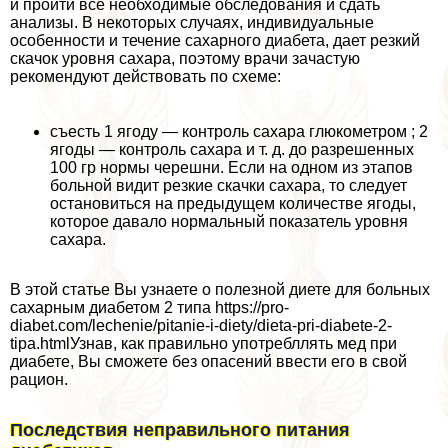
и пройти все необходимые обследования и сдать
анализы. В некоторых случаях, индивидуальные
особенности и течение сахарного диабета, дает резкий
скачок уровня сахара, поэтому врачи зачастую
рекомендуют действовать по схеме:
съесть 1 ягоду — контроль сахара глюкометром ; 2
ягоды — контроль сахара и т. д. до разрешенных
100 гр нормы черешни. Если на одном из этапов
больной видит резкие скачки сахара, то следует
остановиться на предыдущем количестве ягоды,
которое давало нормальный показатель уровня
сахара.
В этой статье Вы узнаете о полезной диете для больных
сахарным диабетом 2 типа https://pro-
diabet.com/lechenie/pitanie-i-diety/dieta-pri-diabete-2-
tipa.htmlУзнав, как правильно употрeбллять мед при
диабете, Вы сможете без опасений ввести его в свой
рацион.
Последствия неправильного питания