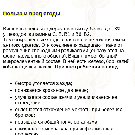
Польза и вред ягоды
Вишневые плоды содержат клетчатку, белок, до 13%
углеводов, витамины С, Е, В1 и В6, В2.
Темноокрашенные ягоды являются еще и источником
антиоксидантов. Эти соединения защищают ткани от
разрушения свободными радикалами (образуются на
фоне нарушенного обмена). Вишня имеет богатый
микроэлементный состав. В ней есть железо, бор, калий,
кобальт, цинк и никель.
При употрeблении в пищу:
быстро утоляется жажда;
понижается кровяное давление;
улучшается состав желчи и увеличивается ее
выведение;
облегчается отхождение мокроты при болезнях
бронхов;
повышается общий тонус организма;
снижается температура при инфекционных
процессах;