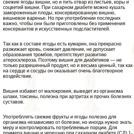
свежие ягоды вишни, но и пить отвар из листьев, коры и
соцветий вишни. При сахарном диабете можно кушать
замороженные плоды, консервированную вишню,
вишневое варенье. Но при употрeблении последних
важно, чтобы они были приготовлены без применения
консервантов и искусственных подсластителей.
Так как в составе ягоды есть кумарин, она прекрасно
разжижает кровь, снижает давление, не допускает
образования тромбов, препятствует развитию
атеросклероза. Поэтому вишня для диабетиков — не
только разрешенный продукт, но и весьма ценный, так как
на сердце и сосуды он оказывает очень благотворное
воздействие.
Вишня избавит от малокровия, выведет из организма
шлаки, токсины, полезна при артритах и прочих болезнях
суставов.
Употрeбллять свежие фрукты и ягоды полезно для
организма независимо от болезни, но иногда нужно знать
меру и контролировать потрeбляемые порции. Для
примера вишню и черешню при сахарном диабете (СД) 1-