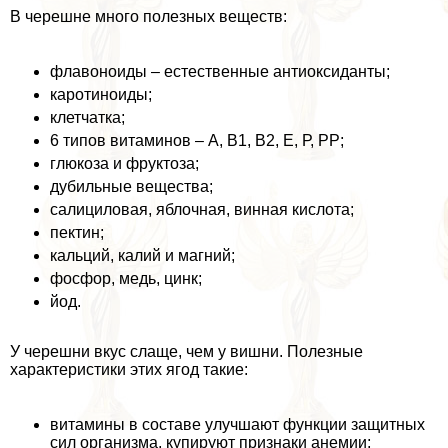
В черешне много полезных веществ:
флавоноиды – естественные антиоксиданты;
каротиноиды;
клетчатка;
6 типов витаминов – А, В1, В2, Е, Р, РР;
глюкоза и фруктоза;
дубильные вещества;
салициловая, яблочная, винная кислота;
пектин;
кальций, калий и магний;
фосфор, медь, цинк;
йод.
У черешни вкус слаще, чем у вишни. Полезные
хаpaктеристики этих ягод такие:
витамины в составе улучшают функции защитных
сил организма, купируют признаки анемии;