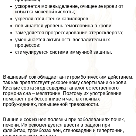
ускоряется мочевыделение, очищение крови от
избытка мочевой кислоты;
укрепляются стенки капилляров;
повышается уровень гемоглобина в крови;
замедляется прогрессирование атеросклероза;
уменьшается активность воспалительных
процессов;
стимулируется система иммунной защиты.
Вишневый сок обладает антитромботическим действием,
так как препятствует ускоренному свертыванию крови.
Кислые сорта ягод содержат аналог естественного
гормона сна – мелатонин. Поэтому их употрeбление
помогает при бессоннице и частых ночных
пробуждениях, повышенной тревожности.
Вишня и сок из нее полезны при заболеваниях почек,
печени. Их рекомендуется ввести в рацион при
флебитах, тромбозах вен, стенокардии и гипертонии,
подагрическом артрите.