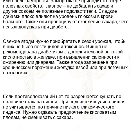
или после заморозки. Заморозка не приводит к потере
полезных свойств, главное – не добавлять сахар и
другие совсем не полезные подсластители. Сладкие
добавки плохо влияют на уровень глюкозы в крови
больного. Также они провоцируют скопление сахара, чего
нельзя допускать при диабете.
Свежие ягоды нужно приобретать в сезон урожая, чтобы
в них не было пестицидов и токсинов. Вишня не
рекомендована диабетикам с дополнительной высокой
кислотностью в желудке, при выявлении склонности к
ожирению или диареям. Также ягода запрещена при
хроническом поражении желудка язвой или при легочных
патологиях.
Если противопоказаний нет, то разрешается кушать по
половине стакана вишни. При подсчете инсулина вишня
не учитывается по причине низкого гликемического
индекса. Нужно отдавать предпочтение кисловатым
плодам, не смешивать с сахара.