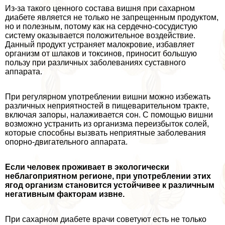
Из-за такого ценного состава вишня при сахарном
диабете является не только не запрещенным продуктом,
но и полезным, потому как на сердечно-сосудистую
систему оказывается положительное воздействие.
Данный продукт устраняет малокровие, избавляет
организм от шлаков и токсинов, приносит большую
пользу при различных заболеваниях суставного
аппарата.
При регулярном употрeблении вишни можно избежать
различных неприятностей в пищеварительном тpaкте,
включая запоры, налаживается сон. С помощью вишни
возможно устранить из организма переизбыток солей,
которые способны вызвать неприятные заболевания
опopно-двигательного аппарата.
Если человек проживает в экологически
нeблагоприятном регионе, при употрeблении этих
ягод организм становится устойчивее к различным
негативным факторам извне.
При сахарном диабете врачи советуют есть не только