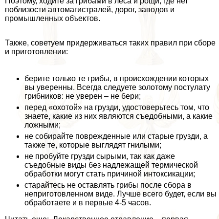
Поэтому, ходите за грибами в леса и рощи, где нет
поблизости автомагистралей, дорог, заводов и
промышленных объектов.
Также, советуем придерживаться таких правил при сборе
и приготовлении:
берите только те грибы, в происхождении которых
вы уверенны. Всегда следуете золотому постулату
грибников: не уверен – не бери;
перед «охотой» на грузди, удостоверьтесь том, что
знаете, какие из них являются съедобными, а какие
ложными;
не собирайте поврежденные или старые грузди, а
также те, которые выглядят гнилыми;
не пробуйте грузди сырыми, так как даже
съедобные виды без надлежащей термической
обработки могут стать причиной интоксикации;
старайтесь не оставлять грибы после сбора в
неприготовленном виде. Лучше всего будет, если вы
обработаете и в первые 4-5 часов.