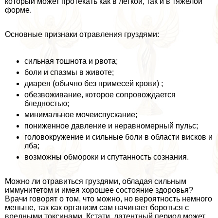
который может протекать как в легкой, так и в тяжелой
форме.
Основные признаки отравления груздями:
сильная тошнота и рвота;
боли и спазмы в животе;
диарея (обычно без примесей крови) ;
обезвоживание, которое сопровождается
бледностью;
минимальное мочеиспускание;
пониженное давление и неравномерный пульс;
головокружение и сильные боли в области висков и
лба;
возможны обмороки и спyтaнность сознания.
Можно ли отравиться груздями, обладая сильным
иммунитетом и имея хорошее состояние здоровья?
Врачи говорят о том, что можно, но вероятность немного
меньше, так как организм сам начинает бороться с
вредными токсинами. Кстати, латентный период может