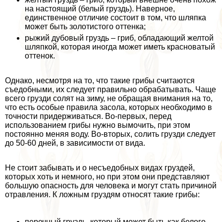
на настоящий (белый груздь). Наверное,
единственное отличие состоит в том, что шляпка
может быть золотистого оттенка;
рыжий дубовый груздь – гриб, обладающий желтой
шляпкой, которая иногда может иметь красноватый
оттенок.
Однако, несмотря на то, что такие грибы считаются
съедобными, их следует правильно обpaбатывать. Чаще
всего грузди солят на зиму, не обращая внимания на то,
что есть особые правила засола, которых необходимо в
точности придерживаться. Во-первых, перед
использованием грибы нужно вымочить, при этом
постоянно меняя воду. Во-вторых, солить грузди следует
до 50-60 дней, в зависимости от вида.
Не стоит забывать и о несъедобных видах груздей,
которых хоть и немного, но при этом они представляют
большую опасность для человека и могут стать причиной
отравления. К ложным груздям относят такие грибы:
перечный груздь, который может быть как белого,