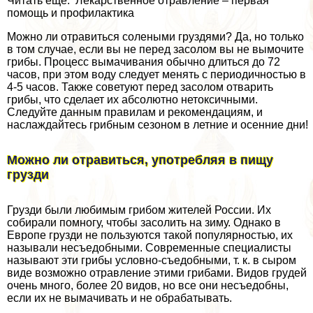
Читать еще: Лекарственное отравление – первая
помощь и профилактика
Можно ли отравиться солеными груздями? Да, но только
в том случае, если вы не перед засолом вы не вымочите
грибы. Процесс вымачивания обычно длиться до 72
часов, при этом воду следует менять с периодичностью в
4-5 часов. Также советуют перед засолом отварить
грибы, что сделает их абсолютно нетоксичными.
Следуйте данным правилам и рекомендациям, и
наслаждайтесь грибным сезоном в летние и осенние дни!
Можно ли отравиться, употрeбляя в пищу
грузди
Грузди были любимым грибом жителей России. Их
собирали помногу, чтобы засолить на зиму. Однако в
Европе грузди не пользуются такой популярностью, их
называли несъедобными. Современные специалисты
называют эти грибы условно-съедобными, т. к. в сыром
виде возможно отравление этими грибами. Видов гpyдей
очень много, более 20 видов, но все они несъедобны,
если их не вымачивать и не обpaбатывать.