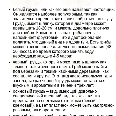
белый груздь, или как его еще называют, настоящий.
Он является наиболее популярным, так как
значительно превосходит своих собратьев по вкусу.
Груздь имеет шляпку, которая в диаметре может
превышать 18-20 см, и мякоть, довольно плотную
для грибов. Кроме того, запах гриба очень
напоминает фруктовый, что и дает основание
полагать, что данный вид не ядовитый. Есть грибы
можно только после длительного вымачивания (48-
50 часов), во время которого менять воду
необходимо каждые 4-5 часов;
черный груздь, который может иметь шляпку как
темного, так и зеленого цвета. Гриб можно найти
под березами и такими хвойными деревьями, как
сосна, туя и другие. Этот вид часто используют для
засола, так как черный груздь может оставаться
вкусным и ароматным в течении трех лет;
осиновый груздь – вид, имеющий довольно
специфический внешний вид, так как шляпка
представлена светлыми оттенками (белый,
кремовый), а цвет пластинок может быть как грязно-
розовым, так и оранжевым;
желтый груздь – гриб, который внешне очень похож