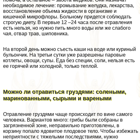
необходимое лечение: промывание желудка, лекарства,
восстановление объема жидкости в организме и
кишечной микрофлоры. Больному придется соблюдать
строгую диету. В первые 12 –24 часа после отравления
есть нельзя, но нужно пить много воды или же слабого
чая, отвар трав, шиповника.
На второй день можно съесть каши на воде или куриный
бульончик. На третьи сутки уже разрешены паровые
котлеты, овощи, супы. Еда без специи, соли, нельзя есть
ее горячей или холодной, только теплой.
Можно ли отравиться груздями: солеными,
маринованными, сырыми и вареными
Отравление груздями чаще происходит по вине самого
человека. Вариантов много: грибы были собраны в
загрязненной зоне, неправильно приготовлены, в
корзину попало ядовитое плодовое тело. Чтобы избежать
неприятности с тяжелыми последствиями, нужно