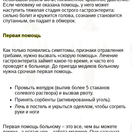
Если человеку не оказана помощь, у него может
наступить тяжелая стадия острого гастроэнтерита:
сильно болит и кружится голова, сознание становится
спyтaнным, он падает в обморок.
Первая помощь
Как только появились симптомы, признаки отравления
грибами, нужно вызвать «скорую помощь». Лечение
гастроэнтерита займет какое-то время, и часто его
проводят в больнице. До приезда медиков больному
нужна срочная первая помощь.
Промыть желудок (выпив более 5 стаканов
солевого раствора) и вызвав рвоту.
Принять сорбенты (активированный уголь).
Лечь в постель и укрыться одеялом, чтобы согреть
руки и ноги
Первая помощь больному – это все, чем вы можете
помочь, а остальное – забота медиков. Они назначат