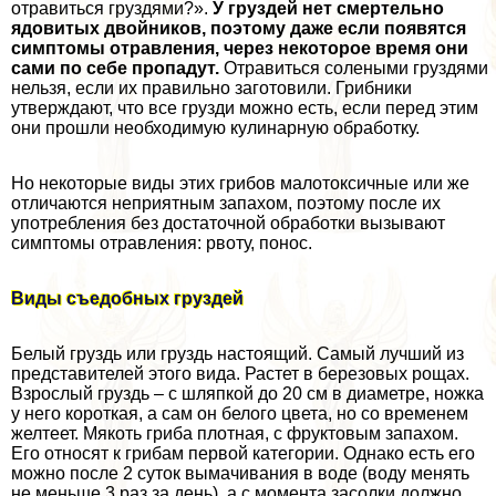
отравиться груздями?».
У груздей нет cмepтельно
ядовитых двойников, поэтому даже если появятся
симптомы отравления, через некоторое время они
сами по себе пропадут.
Отравиться солеными груздями
нельзя, если их правильно заготовили. Грибники
утверждают, что все грузди можно есть, если перед этим
они прошли необходимую кулинарную обработку.
Но некоторые виды этих грибов малотоксичные или же
отличаются неприятным запахом, поэтому после их
употрeбления без достаточной обработки вызывают
симптомы отравления: рвоту, понос.
Виды съедобных груздей
Белый груздь или груздь настоящий. Самый лучший из
представителей этого вида. Растет в березовых рощах.
Взрослый груздь – с шляпкой до 20 см в диаметре, ножка
у него короткая, а сам он белого цвета, но со временем
желтеет. Мякоть гриба плотная, с фруктовым запахом.
Его относят к грибам первой категории. Однако есть его
можно после 2 суток вымачивания в воде (воду менять
не меньше 3 раз за день), а с момента засолки должно