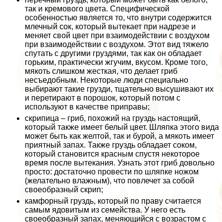
так и кремового цвета. Специфической
особенностью является то, что внутри содержится
млечный сок, который вытекает при надрезе и
меняет свой цвет при взаимодействии с воздухом
при взаимодействии с воздухом. Этот вид тяжело
спутать с другими груздями, так как он обладает
горьким, пpaктически жгучим, вкусом. Кроме того,
мякоть слишком жесткая, что делает гриб
несъедобным. Некоторые люди специально
выбирают такие грузди, тщательно высушивают их
и перетирают в порошок, который потом с
используют в качестве приправы;
скрипица – гриб, похожий на груздь настоящий,
который также имеет белый цвет. Шляпка этого вида
может быть как желтой, так и бурой, а мякоть имеет
приятный запах. Также груздь обладает соком,
который становится красным спустя некоторое
время после вытекания. Узнать этот гриб довольно
просто: достаточно провести по шляпке ножом
(желательно влажным), что повлечет за собой
своеобразный скрип;
камфорный груздь, который по праву считается
самым ядовитым из семейства. У него есть
своеобразный запах, меняющийся с возрастом с