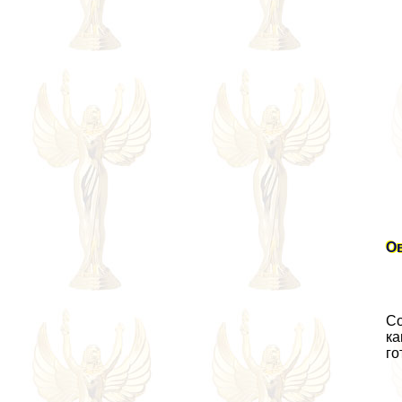
О
Со
ка
го