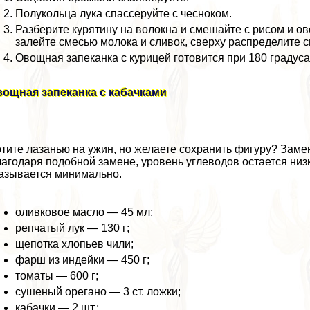
Полукольца лука спассеруйте с чесноком.
Разберите курятину на волокна и смешайте с рисом и о
залейте смесью молока и сливок, сверху распределите с
Овощная запеканка с курицей готовится при 180 градуса
ощная запеканка с кабачками
тите лазанью на ужин, но желаете сохранить фигуру? Зам
агодаря подобной замене, уровень углеводов остается низки
азывается минимально.
оливковое масло — 45 мл;
репчатый лук — 130 г;
щепотка хлопьев чили;
фарш из индейки — 450 г;
томаты — 600 г;
сушеный орегано — 3 ст. ложки;
кабачки — 2 шт.;