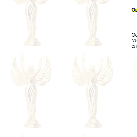
О
Ос
за
сл