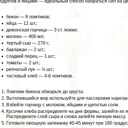
одуктов и яйцами — идеальный способ набраться сил на це
бекон — 8 ломтиков;
яйца — 12 шт.;
дижонская горчица — 3 ст. ложки;
молоко — 400 мл;
тертый сыр — 270 г;
баклажан — 2 шт.;
сладкий перец — 1 шт.;
томаты — 2 шт.;
репчатый лук — ½ шт.;
тостовый хлеб — 4-6 ломтиков.
Ломтики бекона обжарьте до хруста.
Вытопившийся жир используйте для пассеровки нареза
Взбейте горчицу с молоком, яйцами и щепотью соли.
Кусочки хлеба распределите на дне формы, залейте их
Распределите слой сыра и снова залейте яичную массу.
Готовьте овощную запеканку 40-45 минут при 180 градус