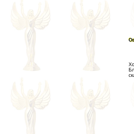
Ов
Хо
Бл
ск