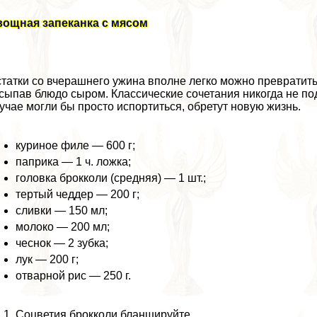
вощная запеканка с мясом
татки со вчерашнего ужина вполне легко можно превратить
сыпав блюдо сыром. Классические сочетания никогда не под
учае могли бы просто испортиться, обретут новую жизнь.
куриное филе — 600 г;
паприка — 1 ч. ложка;
головка брокколи (средняя) — 1 шт.;
тертый чеддер — 200 г;
сливки — 150 мл;
молоко — 200 мл;
чеснок — 2 зубка;
лук — 200 г;
отварной рис — 250 г.
Соцветия брокколи бланшируйте.