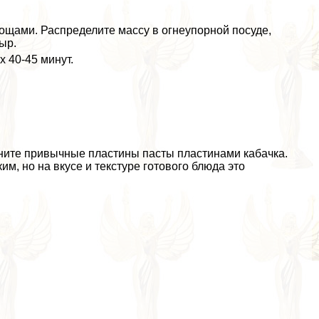
вощами. Распределите массу в огнеупopной посуде,
ыр.
х 40-45 минут.
ените привычные пластины пасты пластинами кабачка.
м, но на вкусе и текстуре готового блюда это