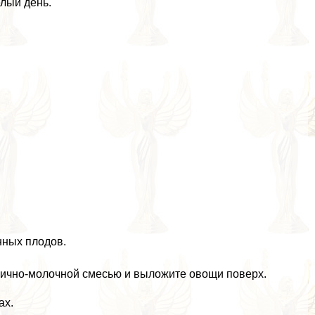
лый день.
нных плодов.
 яично-молочной смесью и выложите овощи поверх.
ах.