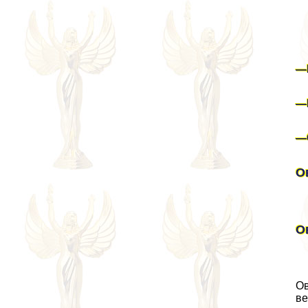
—
—
—
О
О
Ов
ве