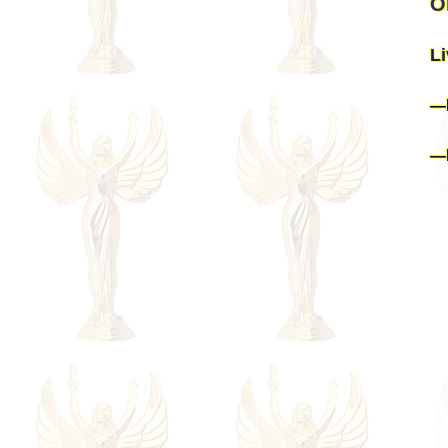
О
Li
—
—