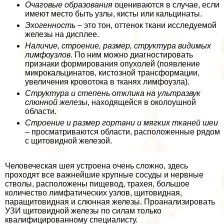
Очаговые образования
оцениваются в случае, если
имеют место быть узлы, кисты или кальцинаты.
Эхогенность
– это тон, оттенок ткани исследуемой
железы на дисплее.
Наличие, строение, размер, структура видимых
лимфоузлов
. По ним можно диагностировать
признаки формирования опухолей (появление
микрокальцинатов, кистозной трaнcформации,
увеличения кровотока в тканях лимфоузла).
Структура и степень отклика на ультразвук
слюнной железы
, находящейся в околоушной
области.
Строение и размер гортани и мягких тканей шеи
– просматриваются области, расположенные рядом
с щитовидной железой.
Человеческая шея устроена очень сложно, здесь
проходят все важнейшие крупные сосуды и нервные
стволы, расположены пищевод, трахея, большое
количество лимфатических узлов, щитовидная,
паращитовидная и слюнная железы. Проанализировать
УЗИ щитовидной железы по силам только
квалифицированному специалисту.