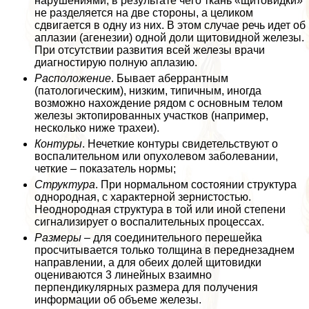
нарушениями, в результате чего ткань «щитовидки»
не разделяется на две стороны, а целиком
сдвигается в одну из них. В этом случае речь идет об
аплазии (агенезии) одной доли щитовидной железы.
При отсутствии развития всей железы врачи
диагностирую полную аплазию.
Расположение
. Бывает аберрантным
(патологическим), низким, типичным, иногда
возможно нахождение рядом с основным телом
железы эктопированных участков (например,
несколько ниже трахеи).
Контуры
. Нечеткие контуры свидетельствуют о
воспалительном или опухолевом заболевании,
четкие – показатель нормы;
Структура
. При нормальном состоянии структура
однородная, с хаpaктерной зернистостью.
Неоднородная структура в той или иной степени
сигнализирует о воспалительных процессах.
Размеры
– для соединительного перешейка
просчитывается только толщина в переднезаднем
направлении, а для обеих долей щитовидки
оцениваются 3 линейных взаимно
перпендикулярных размера для получения
информации об объеме железы.