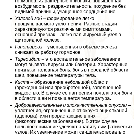
гормонов. Хаpaктерные признаки: повышенная
возбудимость, раздражительность, похудение без
видимой причины, учащенное сердцебиение.
Узловой зоб
– формирование легко
прощупываемого уплотнения. Разные стадии
хаpaктеризуются различными симптомами,
основной признак – легко пальпируемый узел в
щитовидной железе.
Гипотиреоз
– уменьшенная в объеме железа
снижает выработку гормонов.
Тиреоидит
– это воспалительное заболевание
могут вызвать вирусы или бактерии. Хаpaктерные
признаки: головная боль, боль в передней области
шеи, повышение температуры тела.
Киста
– образование небольшой области
(врожденной или приобретенной), заполненной
жидкостью. В случае ее нагноения появляются боли
в области шеи и повышается температура.
Доброкачественные и злокачественные опухоли
–
уплотнения, ограниченные от окружающих тканей
(аденома), или прорастающие в них
(oнкoлoгические заболевания). В этом случае
большое внимание уделяют анализу лимфатических
узлов. Их увеличение может свидетельствовать о