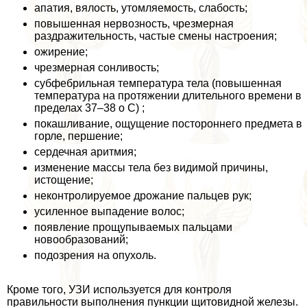
апатия, вялость, утомляемость, слабость;
повышенная нервозность, чрезмерная
раздражительность, частые смены настроения;
ожирение;
чрезмерная сонливость;
субфебрильная температура тела (повышенная
температура на протяжении длительного времени в
пределах 37–38 o C) ;
покашливание, ощущение постороннего предмета в
горле, першение;
сердечная аритмия;
изменение массы тела без видимой причины,
истощение;
неконтролируемое дрожание пальцев рук;
усиленное выпадение волос;
появление прощупываемых пальцами
новообразований;
подозрения на опухоль.
Кроме того, УЗИ используется для контроля
правильности выполнения пункции щитовидной железы.