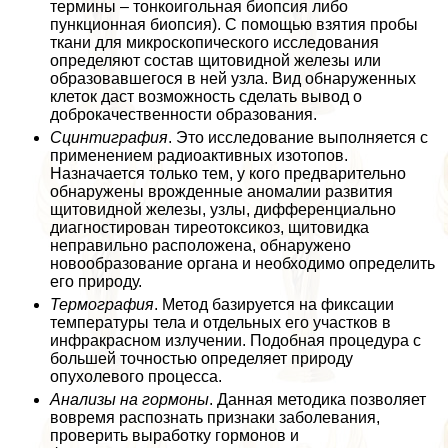
термины – тонкоигольная биопсия либо
пункционная биопсия). С помощью взятия пробы
ткани для микроскопического исследования
определяют состав щитовидной железы или
образовавшегося в ней узла. Вид обнаруженных
клеток даст возможность сделать вывод о
доброкачественности образования.
Сцинтиграфия
. Это исследование выполняется с
применением радиоактивных изотопов.
Назначается только тем, у кого предварительно
обнаружены врожденные аномалии развития
щитовидной железы, узлы, дифференциально
диагностирован тиреотоксикоз, щитовидка
неправильно расположена, обнаружено
новообразование органа и необходимо определить
его природу.
Термография
. Метод базируется на фиксации
температуры тела и отдельных его участков в
инфpaкрасном излучении. Подобная процедypa с
большей точностью определяет природу
опухолевого процесса.
Анализы на гормоны
. Данная методика позволяет
вовремя распознать признаки заболевания,
проверить выработку гормонов и