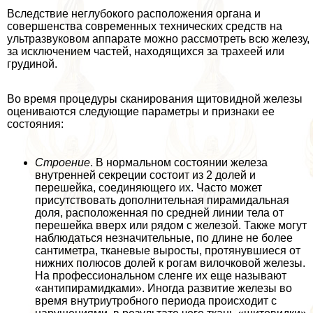
Вследствие неглубокого расположения органа и
совершенства современных технических средств на
ультразвуковом аппарате можно рассмотреть всю железу,
за исключением частей, находящихся за трахеей или
гpyдиной.
Во время процедуры сканирования щитовидной железы
оцениваются следующие параметры и признаки ее
состояния:
Строение
. В нормальном состоянии железа
внутренней секреции состоит из 2 долей и
перешейка, соединяющего их. Часто может
присутствовать дополнительная пирамидальная
доля, расположенная по средней линии тела от
перешейка вверх или рядом с железой. Также могут
наблюдаться незначительные, по длине не более
сантиметра, тканевые выросты, протянувшиеся от
нижних полюсов долей к рогам вилочковой железы.
На профессиональном сленге их еще называют
«антипирамидками». Иногда развитие железы во
время внутриутробного периода происходит с