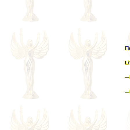
П
Li
—
—