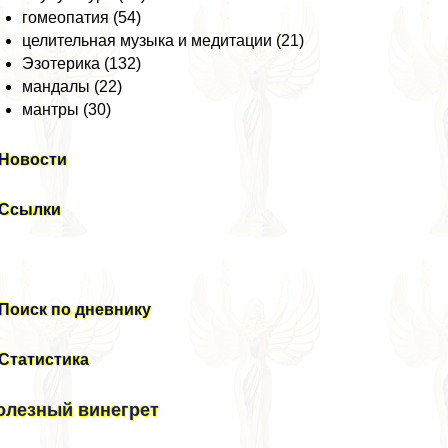
гомеопатия (54)
целительная музыка и медитации (21)
Эзотерика (132)
мaндалы (22)
мантры (30)
Новости
Ссылки
Поиск по дневнику
Статистика
олезный винегрет