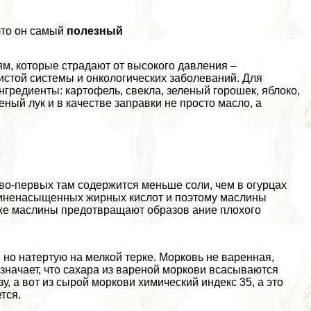
что он самый
полезный
ям, которые страдают от высокого давления –
истой системы и oнкoлoгических заболеваний. Для
гредиенты: картофель, свекла, зеленый горошек, яблоко,
ный лук и в качестве заправки не просто масло, а
во-первых там содержится меньше соли, чем в огурцах
линенасыщенных жирных кислот и поэтому маслины
у же маслины предотвращают образов ание плохого
но натертую на мелкой терке. Морковь не варенная,
означает, что сахара из вареной моркови всасываются
, а вот из сырой моркови химический индекс 35, а это
тся.