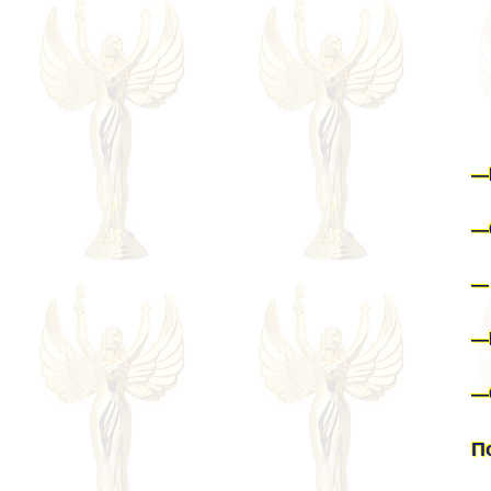
—
—
—
—
—
П