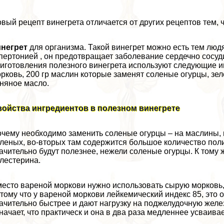
вый рецепт винегрета отличается от других рецептов тем, 
инегрет
для организма. Такой винегрет можно есть тем люд
пертонией , он предотвращает заболевание сердечно сосуд
иготовления полезного винегрета используют следующие ин
рковь, 200 гр маслин которые заменят соленые огурцы, зеле
няное масло.
войства ингредиентов в полезном винегрете
чему необходимо заменить соленые огурцы – на маслины, 
леных, во-вторых там содержится большое количество по
ачительно будут полезнее, нежели соленые огурцы. К том
лестерина.
есто вареной моркови нужно использовать сырую морковь, 
тому что у вареной моркови лейкемический индекс 85, это 
ачительно быстрее и дают нагрузку на поджелудочную железу
начает, что пpaктическ и она в два раза медленнее усваивае