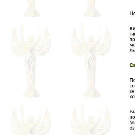
Но
в
ги
пр
мо
ль
С
По
со
зн
хо
Вм
по
зн
оз