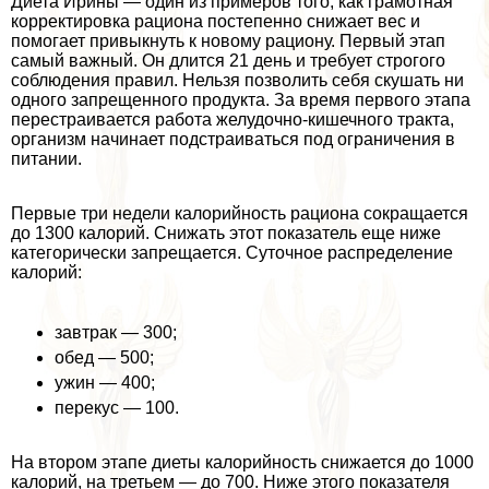
Диета Ирины — один из примеров того, как грамотная
корректировка рациона постепенно снижает вес и
помогает привыкнуть к новому рациону. Первый этап
самый важный. Он длится 21 день и требует строгого
соблюдения правил. Нельзя позволить себя скушать ни
одного запрещенного продукта. За время первого этапа
перестраивается работа желудочно-кишечного тpaкта,
организм начинает подстраиваться под ограничения в
питании.
Первые три недели калорийность рациона сокращается
до 1300 калорий. Снижать этот показатель еще ниже
категорически запрещается. Суточное распределение
калорий:
завтpaк — 300;
обед — 500;
ужин — 400;
перекус — 100.
На втором этапе диеты калорийность снижается до 1000
калорий, на третьем — до 700. Ниже этого показателя