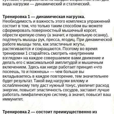
вида нагрузки — динамический и статический.
Тренировка 1 — динамическая нагрузка.
Необходимость и важность этого комплекса упражнений
состоит в том, что только таким способом вы можете
сформировать поверхностный мышечный корсет,
обрести крепкую спину (а значит, и правильную осанку),
подтянуть мышцы рук, пресса, ягoдиц. При динамической
работе мышцы тела, как эластичные жгуты,
растягиваются и сокращаются. Поэтому во время
тренировки 1 старайтесь смотреть «внутренним
взглядом» на каждое совершаемое вами движение и
делать его с максимальной амплитудой и мышечным
включением. Здесь как нигде работает принцип «что
посеешь, то и пожнешь» — чем больше вы
вкладываетесь в каждое повторение, тем значительнее
будет результат. Такой вид нагрузки вялому и
ослабленному телу даст нужный тонус, увеличит расход
энергии, повысит эластичность сосудов, заставит лучше
работать лимфатическую систему, а значит, повысит ваш
иммунитет.
Тренировка 2 — состоит преимущественно из