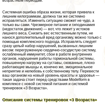
возрастным периодам.
Системная ошибка образа жизни, которая привела к
лишним килограммам, должна так же системно
исправляться. Изменить ситуацию сможет не чудо, а
только вы сами. Чрезмерное питание и гиподинамия
(недостаток движения) — вот, что лежит у истоков
лишнего веса. Снизить вес естественным путем, не
нанося дополнительный вред организму, можно только с
помощью комплексного подхода. Исправлять следует
сразу целый набор нарушений, вызванных лишним
весом: перегруженную сердечно-сосудистую систему,
ослабленный иммунитет, сбои в работе внутренних
органов, нарушения работы гормональной системы,
повышенную нагрузку на суставы, скованные, плохо
работающие мышцы и, конечно же, эмоциональное
неприятие и нелюбовь к собственному телу. Перевести
ваш организм на новый уровень красоты и здоровья —
такая задача стоит перед средствами Modelform в
комплексе с новой системой питания и системой
тренировок «3 Возраста».
Описание системы тренировок «3 Возраста»