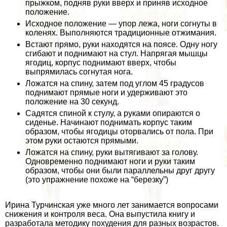
прыжком, подняв руки вверх и приняв исходное
положение.
Исходное положение — упор лежа, ноги согнуты в
коленях. Выполняются традиционные отжимания.
Встают прямо, руки находятся на поясе. Одну ногу
сгибают и поднимают на стул. Напрягая мышцы
ягoдиц, корпус поднимают вверх, чтобы
выпрямилась согнутая нога.
Ложатся на спину, затем под углом 45 градусов
поднимают прямые ноги и удерживают это
положение на 30 секунд.
Садятся спиной к стулу, а руками опираются о
сиденье. Начинают поднимать корпус таким
образом, чтобы ягoдицы оторвались от пола. При
этом руки остаются прямыми.
Ложатся на спину, руки вытягивают за голову.
Одновременно поднимают ноги и руки таким
образом, чтобы они были параллельны друг другу
(это упражнение похоже на “березку”)
Ирина Турчинская уже много лет занимается вопросами
снижения и контроля веса. Она выпустила книгу и
разработала методику похудения для разных возрастов.