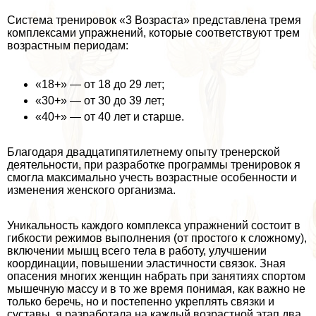
Система тренировок «3 Возраста» представлена тремя
комплексами упражнений, которые соответствуют трем
возрастным периодам:
«18+» — от 18 до 29 лет;
«30+» — от 30 до 39 лет;
«40+» — от 40 лет и старше.
Благодаря двадцатипятилетнему опыту тренерской
деятельности, при разработке программы тренировок я
смогла максимально учесть возрастные особенности и
изменения женского организма.
Уникальность каждого комплекса упражнений состоит в
гибкости режимов выполнения (от простого к сложному),
включении мышц всего тела в работу, улучшении
координации, повышении эластичности связок. Зная
опасения многих женщин набрать при занятиях спортом
мышечную массу и в то же время понимая, как важно не
только беречь, но и постепенно укреплять связки и
суставы, я разработала на каждый возрастной этап два