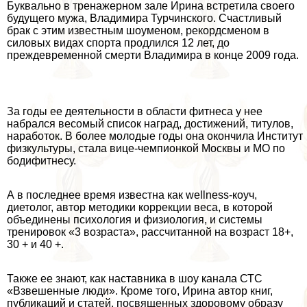
Буквально в тренажерном зале Ирина встретила своего
будущего мужа, Владимира Турчинского. Счастливый
бpaк с этим известным шоуменом, рекордсменом в
силовых видах спорта продлился 12 лет, до
преждевременной cмepти Владимира в конце 2009 года.
За годы ее деятельности в области фитнеса у нее
набрался весомый список наград, достижений, титулов,
наработок. В более молодые годы она окончила Институт
физкультуры, стала вице-чемпионкой Москвы и МО по
бодифитнесу.
А в последнее время известна как wellness-коуч,
диетолог, автор методики коррекции веса, в которой
объединены психология и физиология, и системы
тренировок «3 возраста», рассчитанной на возраст 18+,
30 + и 40 +.
Также ее знают, как наставника в шоу канала СТС
«Взвешенные люди». Кроме того, Ирина автор книг,
публикаций и статей, посвященных здоровому образу