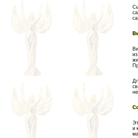
Сы
са
са
В
Ви
из
жи
Пр
Дл
св
не
С
Эт
и 
ма