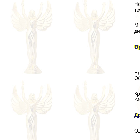
Но
те
Мн
дн
В
Вр
Об
Кр
ки
Д
Од