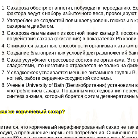
Сахароза обостряет аппетит, побуждая к перееданию. Е
фактора ведут к набору избыточного веса, провоцируют 
Употрeбление сладостей повышает уровень глюкозы в кр
сахарным диабетом.
Сахароза «вымывает» из костной ткани кальций, поскол
воздействия сахара (окисления) в показателях Ph крови.
Снижаются защитные способности организма к атакам в
Создание благоприятных условий для размножений бак
Сахар усугубляет стрессовое состояние организма. Это
сладостями, что негативно отражается не только на фи
У сладкоежек усваивается меньше витаминов группы B. 
ногтей, работе сердечно-сосудистой системы.
Ученые University of Bath (Великобритания) установил
употрeблением сахара. По данным исследования переиз
синтеза энзима, который борется с этим дегенеративным
как же коричневый сахар?
итается, что коричневый нерафинированный сахар не так в
одукт, а превышение нормы его потрeбления. Ошибочно пол