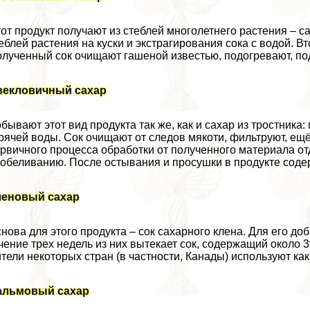
от продукт получают из стeблей многолетнего растения – с
eблей растения на куски и экстрагирования сока с водой. 
лученный сок очищают гашеной известью, подогревают, по
векловичный сахар
бывают этот вид продукта так же, как и сахар из тростник
рячей воды. Сок очищают от следов мякоти, фильтруют, ещ
рвичного процесса обработки от полученного материала от
обеливанию. После остывания и просушки в продукте соде
леновый сахар
нова для этого продукта – сок сахарного клена. Для его до
чение трех недель из них вытекает сок, содержащий около 
тели некоторых стран (в частности, Канады) используют ка
альмовый сахар