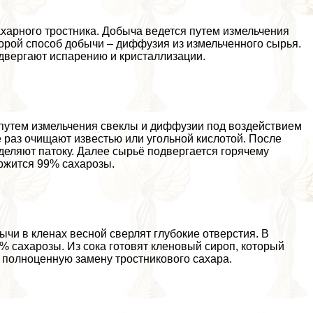
ахарного тростника. Добыча ведется путем измельчения
Второй способ добычи – диффузия из измельченного сырья.
двергают испарению и кристаллизации.
а: путем измельчения свеклы и диффузии под воздействием
ё раз очищают известью или угольной кислотой. После
деляют патоку. Далее сырьё подвергается горячему
ржится 99% сахарозы.
бычи в кленах весной сверлят глубокие отверстия. В
3% сахарозы. Из сока готовят кленовый сироп, который
к полноценную замену тростникового сахара.