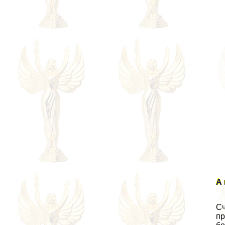
А 
Сч
пр