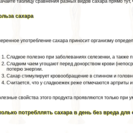
ачайте таблицу сравнения разных видов сахара прямо тут, 
ольза сахара
еренное употрeбление сахара приносит организму определе
Сладкое полезно при заболеваниях селезенки, а также 
Сладким чаем угощают перед донорством крови (непоср
потерю энергии.
Сахар стимулирует кровообращение в спинном и головн
Считается, что у сладкоежек реже отмечаются артриты и
лезные свойства этого продукта проявляются только при 
колько потрeбллять сахара в день без вреда для