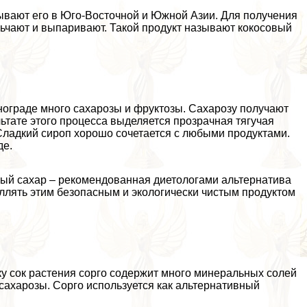
ывают его в Юго-Восточной и Южной Азии. Для получения
льчают и выпаривают. Такой продукт называют кокосовый
нограде много сахарозы и фруктозы. Сахарозу получают
льтате этого процесса выделяется прозрачная тягучая
Сладкий сироп хорошо сочетается с любыми продуктами.
де.
дный сахар – рекомендованная диетологами альтернатива
ллять этим безопасным и экологически чистым продуктом
ку сок растения сорго содержит много минеральных солей
сахарозы. Сорго используется как альтернативный