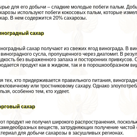
рье для его добычи – сладкие молодые побеги пальм. Доб
харозы используют побеги кокосовых пальм, которые изме
хар. В нем содержится 20% сахарозы.
иноградный сахар
ноградный сахар получают из свежих ягод винограда. В ви
 виноградного сусла, пропущенного через диатомит. В резу
дкость без выраженного запаха и посторонних привкусов. 
одается продукт как в жидком, так и в порошкообразном ви
я тех, кто придерживается правильного питания, виногра
екловичному или тростниковому сахару. Однако злоупотрeб
льзя, особенно тем, кто худеет.
орговый сахар
от продукт не получил широкого распространения, посколь
камедеобразных веществ, затрудняющих получение чистой 
териал для добычи сахарозы в засушливых регионах.