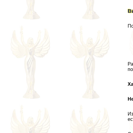
В
По
Ра
по
Х
Н
Из
ес