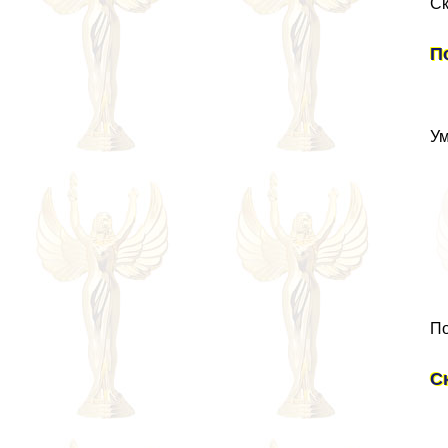
Ск
П
Ум
По
С