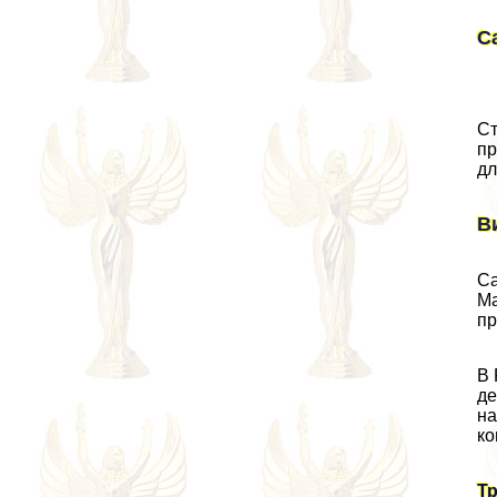
С
Ст
пр
дл
В
Са
Ма
пр
В 
де
на
ко
Т