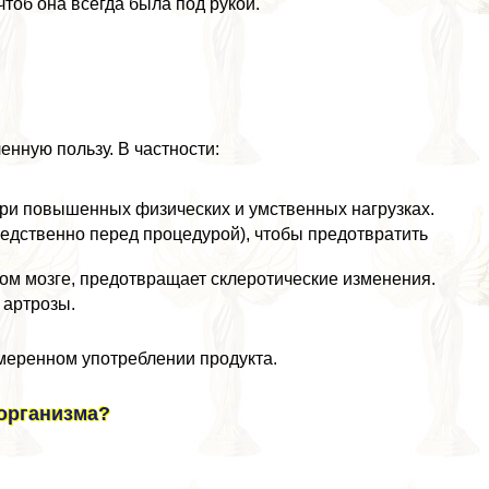
чтоб она всегда была под рукой.
нную пользу. В частности:
при повышенных физических и умственных нагрузках.
едственно перед процедурой), чтобы предотвратить
ом мозге, предотвращает склеротические изменения.
 артрозы.
умеренном употрeблении продукта.
 организма?