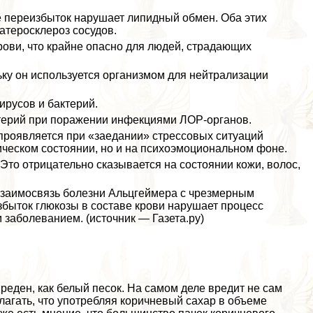
е переизбыток нарушает липидный обмен. Оба этих
атеросклероз сосудов.
ови, что крайне опасно для людей, страдающих
ьку он используется организмом для нейтрализации
ирусов и бактерий.
терий при поражении инфекциями ЛОР-органов.
 проявляется при «заедании» стрессовых ситуаций
зическом состоянии, но и на психоэмоциональном фоне.
Это отрицательно сказывается на состоянии кожи, волос,
и взаимосвязь болезни Альцгeймера с чрезмерным
быток глюкозы в составе крови нарушает процесс
 заболеванием. (источник — Газета.ру)
реден, как белый песок. На самом деле вредит не сам
агать, что употрeбляя коричневый сахар в объеме