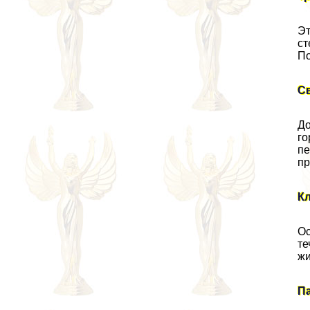
Эт
ст
По
С
До
го
пе
пр
К
Ос
те
жи
П