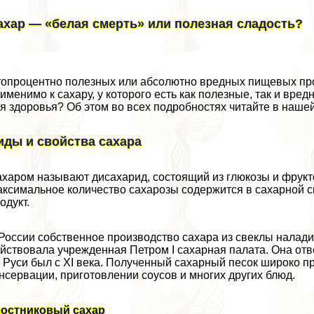
ахар — «белая cмepть» или полезная сладость?
опроцентно полезных или абсолютно вредных пищевых про
именимо к сахару, у которого есть как полезные, так и вре
я здоровья? Об этом во всех подробностях читайте в нашей
иды и свойства сахара
харом называют дисахарид, состоящий из глюкозы и фруктоз
ксимальное количество сахарозы содержится в сахарной све
одукт.
России собственное производство сахара из свеклы наладило
йствовала учрежденная Петром I сахарная палата. Она отве
 Руси был с XI века. Полученный сахарный песок широко п
нсервации, приготовлении соусов и многих других блюд.
ростниковый сахар