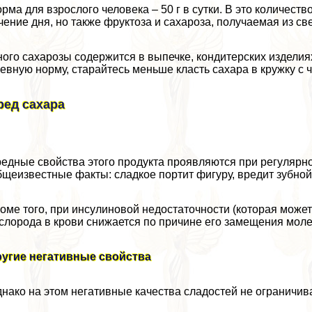
рма для взрослого человека – 50 г в сутки. В это количест
чение дня, но также фруктоза и сахароза, получаемая из св
ого сахарозы содержится в выпечке, кондитерских изделия
евную норму, старайтесь меньше класть сахара в кружку с ч
ред сахара
едные свойства этого продукта проявляются при регуляр
щеизвестные факты: сладкое портит фигуру, вредит зубной 
оме того, при инсулиновой недостаточности (которая может
слорода в крови снижается по причине его замещения мол
ругие негативные свойства
нако на этом негативные качества сладостей не ограничив