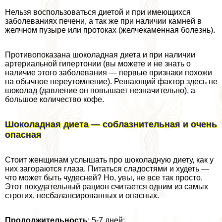
Нельзя воспользоваться диетой и при имеющихся
заболеваниях печени, а так же при наличии камней в
желчном пузыре или протоках (желчекаменная болезнь).
Противопоказана шоколадная диета и при наличии
артериальной гипертонии (вы можете и не знать о
наличие этого заболевания — первые признаки похожи
на обычное переутомление). Решающий фактор здесь не
шоколад (давление он повышает незначительно), а
большое количество кофе.
Шоколадная диета — coблaзнительная и очень
опасная
Стоит женщинам услышать про шоколадную диету, как у
них загораются глаза. Питаться сладостями и худеть —
что может быть чудесней? Но, увы, не все так просто.
Этот похудательный рацион считается одним из самых
строгих, несбалансированных и опасных.
Продолжительность
: 5-7 дней;