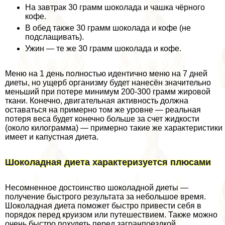
На завтpaк 30 грамм шоколада и чашка чёрного
кофе.
В обед также 30 грамм шоколада и кофе (не
подслащивать).
Ужин — те же 30 грамм шоколада и кофе.
Меню на 1 день полностью идентично меню на 7 дней
диеты, но ущерб организму будет нанесён значительно
меньший при потере минимум 200-300 грамм жировой
ткани. Конечно, двигательная активность должна
оставаться на примерно том же уровне — реальная
потеря веса будет конечно больше за счет жидкости
(около килограмма) — примерно такие же хаpaктеристики
имеет и капустная диета.
Шоколадная диета хаpaктеризуется плюсами
Несомненное достоинство шоколадной диеты —
получение быстрого результата за небольшое время.
Шоколадная диета поможет быстро привести себя в
порядок перед круизом или путешествием. Также можно
очень быстро похудеть перед загранпоездкой.