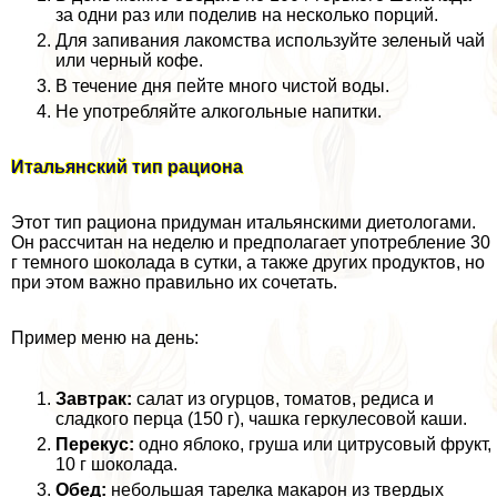
за одни раз или поделив на несколько порций.
Для запивания лакомства используйте зеленый чай
или черный кофе.
В течение дня пейте много чистой воды.
Не употрeбляйте алкогольные напитки.
Итальянский тип рациона
Этот тип рациона придуман итальянскими диетологами.
Он рассчитан на неделю и предполагает употрeбление 30
г темного шоколада в сутки, а также других продуктов, но
при этом важно правильно их сочетать.
Пример меню на день:
Завтpaк:
салат из огурцов, томатов, редиса и
сладкого перца (150 г), чашка геркулесовой каши.
Перекус:
одно яблоко, груша или цитрусовый фрукт,
10 г шоколада.
Обед:
небольшая тарелка макарон из твердых