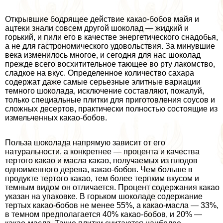
Открывшие бодрящее действие какао-бобов майя и
ацтеки знали совсем другой шоколад — жидкий и
горький, и пили его в качестве энергетического снадобья,
а не для гастрономического удовольствия. За минувшие
века изменилось многое, и сегодня для нас шоколад
прежде всего восхитительное тающее во рту лакомство,
сладкое на вкус. Определенное количество сахара
содержат даже самые серьезные элитные вариации
темного шоколада, исключение составляют, пожалуй,
только специальные плитки для приготовления соусов и
сложных десертов, пpaктически полностью состоящие из
измельченных какао-бобов.
Польза шоколада напрямую зависит от его
натуральности, а конкретнее — процента и качества
тертого какао и масла какао, получаемых из плодов
одноименного дерева, какао-бобов. Чем больше в
продукте тертого какао, тем более терпким вкусом и
темным видом он отличается. Процент содержания какао
указан на упаковке. В горьком шоколаде содержание
тертых какао-бобов не менее 55%, а какао-масла — 33%,
в темном предполагается 40% какао-бобов, и 20% —