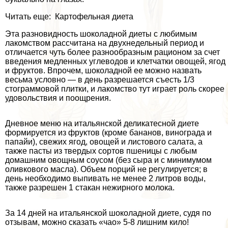
Читать еще: Картофельная диета
Эта разновидность шоколадной диеты с любимым
лакомством рассчитана на двухнедельный период и
отличается чуть более разнообразным рационом за счет
введения медленных углеводов и клетчатки овощей, ягод
и фруктов. Впрочем, шоколадной ее можно назвать
весьма условно — в день разрешается съесть 1/3
стограммовой плитки, и лакомство тут играет роль скорее
удовольствия и поощрения.
Дневное меню на итальянской деликатесной диете
формируется из фруктов (кроме бананов, винограда и
папайи), свежих ягод, овощей и листового салата, а
также пасты из твердых сортов пшеницы с любым
домашним овощным соусом (без сыра и с минимумом
оливкового масла). Объем порций не регулируется; в
день необходимо выпивать не менее 2 литров воды,
также разрешен 1 стакан нежирного молока.
За 14 дней на итальянской шоколадной диете, судя по
отзывам, можно сказать «чао» 5-8 лишним кило!