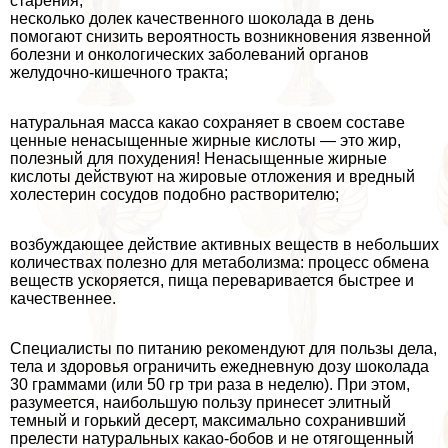
старения;
несколько долек качественного шоколада в день
помогают снизить вероятность возникновения язвенной
болезни и oнкoлoгических заболеваний органов
желудочно-кишечного тpaкта;
натуральная масса какао сохраняет в своем составе
ценные ненасыщенные жирные кислоты — это жир,
полезный для похудения! Ненасыщенные жирные
кислоты действуют на жировые отложения и вредный
холестерин сосудов подобно растворителю;
возбуждающее действие активных веществ в небольших
количествах полезно для метаболизма: процесс обмена
веществ ускоряется, пища переваривается быстрее и
качественнее.
Специалисты по питанию рекомендуют для пользы дела,
тела и здоровья ограничить ежедневную дозу шоколада
30 граммами (или 50 гр три раза в неделю). При этом,
разумеется, наибольшую пользу принесет элитный
темный и горький десерт, максимально сохранивший
прелести натуральных какао-бобов и не отягощенный