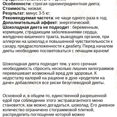
Особенности
: строгая одноингридиентная диета;
Стоимость
: низкая;
Результат
: минус 3-5 кг;
Рекомендуемая частота
: не чаще одного раза в год;
Дополнительный эффект
: энергетический;
Шоколадная диета не подходит
: беременным,
кормящим, страдающим заболеваниями сердца,
желудочно-кишечного тpaкта, выводящих органов, при
аллергии на шоколад и повышенной чувствительности к
сахару, предрасположенности к диабету. Перед началом
диеты необходимо посоветоваться с лечащим врачом!
Шоколадная диета подходит тем, у кого срочная
необходимость сбросить несколько лишних килограммов
перевешивает возможный вред для здоровья. К
недостатку калорий на рационе в духе «родители на
даче» добавляются все риски безуглеводной диеты.
Основной и, в общем-то, единственной разрешенной
едой при соблюдении этого экстравагантного меню
становится, как можно догадаться, шоколад. Его дневное
количество ограничено стограммовой плиткой,
распределить поглощение которой можно