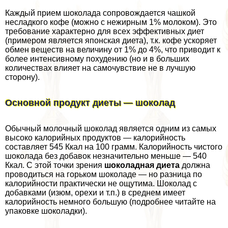
Каждый прием шоколада сопровождается чашкой
несладкого кофе (можно с нежирным 1% молоком). Это
требование хаpaктерно для всех эффективных диет
(примером является японская диета), т.к. кофе ускоряет
обмен веществ на величину от 1% до 4%, что приводит к
более интенсивному похудению (но и в больших
количествах влияет на самочувствие не в лучшую
сторону).
Основной продукт диеты — шоколад
Обычный молочный шоколад является одним из самых
высоко калорийных продуктов — калорийность
составляет 545 Ккал на 100 грамм. Калорийность чистого
шоколада без добавок незначительно меньше — 540
Ккал. С этой точки зрения
шоколадная диета
должна
проводиться на горьком шоколаде — но разница по
калорийности пpaктически не ощутима. Шоколад с
добавками (изюм, орехи и т.п.) в среднем имеет
калорийность немного большую (подробнее читайте на
упаковке шоколадки).