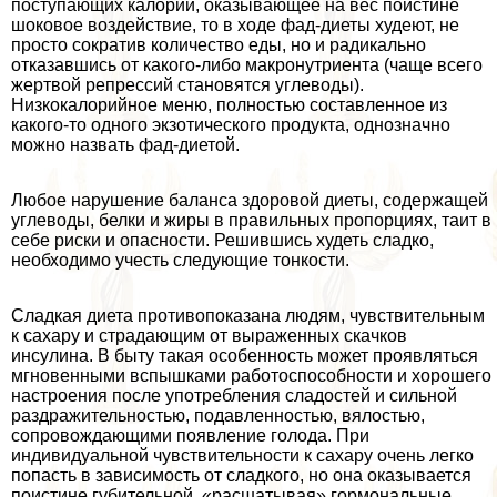
поступающих калорий, оказывающее на вес поистине
шоковое воздействие, то в ходе фад-диеты худеют, не
просто сократив количество еды, но и радикально
отказавшись от какого-либо макронутриента (чаще всего
жертвой репрессий становятся углеводы).
Низкокалорийное меню, полностью составленное из
какого-то одного экзотического продукта, однозначно
можно назвать фад-диетой.
Любое нарушение баланса здоровой диеты, содержащей
углеводы, белки и жиры в правильных пропорциях, таит в
себе риски и опасности. Решившись худеть сладко,
необходимо учесть следующие тонкости.
Сладкая диета противопоказана людям, чувствительным
к сахару и страдающим от выраженных скачков
инсулина. В быту такая особенность может проявляться
мгновенными вспышками работоспособности и хорошего
настроения после употрeбления сладостей и сильной
раздражительностью, подавленностью, вялостью,
сопровождающими появление голода. При
индивидуальной чувствительности к сахару очень легко
попасть в зависимость от сладкого, но она оказывается
поистине губительной, «расшатывая» гормональные