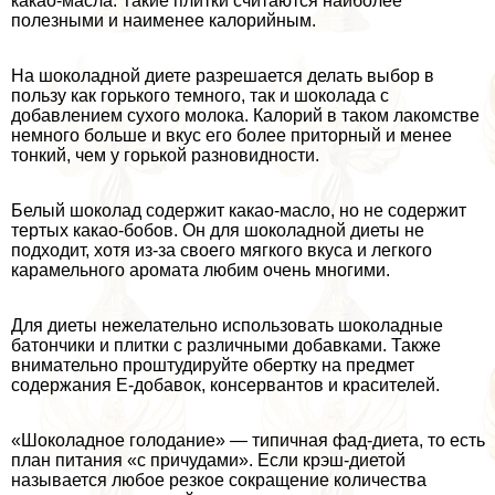
какао-масла. Такие плитки считаются наиболее
полезными и наименее калорийным.
На шоколадной диете разрешается делать выбор в
пользу как горького темного, так и шоколада с
добавлением сухого молока. Калорий в таком лакомстве
немного больше и вкус его более приторный и менее
тонкий, чем у горькой разновидности.
Белый шоколад содержит какао-масло, но не содержит
тертых какао-бобов. Он для шоколадной диеты не
подходит, хотя из-за своего мягкого вкуса и легкого
карамельного аромата любим очень многими.
Для диеты нежелательно использовать шоколадные
батончики и плитки с различными добавками. Также
внимательно проштудируйте обертку на предмет
содержания Е-добавок, консервантов и красителей.
«Шоколадное голодание» — типичная фад-диета, то есть
план питания «с причудами». Если крэш-диетой
называется любое резкое сокращение количества