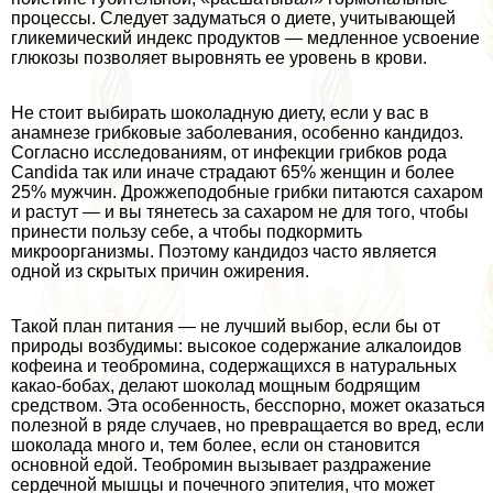
процессы. Следует задуматься о диете, учитывающей
гликемический индекс продуктов — медленное усвоение
глюкозы позволяет выровнять ее уровень в крови.
Не стоит выбирать шоколадную диету, если у вас в
анамнезе грибковые заболевания, особенно кандидоз.
Согласно исследованиям, от инфекции грибков рода
Candida так или иначе страдают 65% женщин и более
25% мужчин. Дрожжеподобные грибки питаются сахаром
и растут — и вы тянетесь за сахаром не для того, чтобы
принести пользу себе, а чтобы подкормить
микроорганизмы. Поэтому кандидоз часто является
одной из скрытых причин ожирения.
Такой план питания — не лучший выбор, если бы от
природы возбудимы: высокое содержание алкалоидов
кофеина и теобромина, содержащихся в натуральных
какао-бобах, делают шоколад мощным бодрящим
средством. Эта особенность, бесспopно, может оказаться
полезной в ряде случаев, но превращается во вред, если
шоколада много и, тем более, если он становится
основной едой. Теобромин вызывает раздражение
сердечной мышцы и почечного эпителия, что может