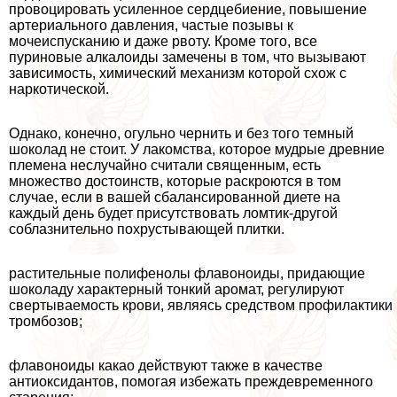
провоцировать усиленное сердцебиение, повышение
артериального давления, частые позывы к
мочеиспусканию и даже рвоту. Кроме того, все
пуриновые алкалоиды замечены в том, что вызывают
зависимость, химический механизм которой схож с
наркотической.
Однако, конечно, огульно чернить и без того темный
шоколад не стоит. У лакомства, которое мудрые древние
племена неслучайно считали священным, есть
множество достоинств, которые раскроются в том
случае, если в вашей сбалансированной диете на
каждый день будет присутствовать ломтик-другой
coблaзнительно похрустывающей плитки.
растительные полифенолы флавоноиды, придающие
шоколаду хаpaктерный тонкий аромат, регулируют
свертываемость крови, являясь средством профилактики
тромбозов;
флавоноиды какао действуют также в качестве
антиоксидантов, помогая избежать преждевременного