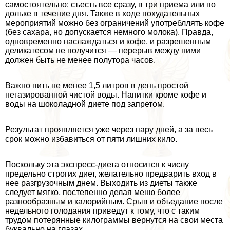
самостоятельно: съесть все сразу, в три приема или по
дольке в течение дня. Также в ходе похудательных
мероприятий можно без ограничений употрeбллять кофе
(без сахара, но допускается немного молока). Правда,
одновременно наслаждаться и кофе, и разрешенным
деликатесом не получится — перерыв между ними
должен быть не менее полутора часов.
Важно пить не менее 1,5 литров в день простой
негазированной чистой воды. Напитки кроме кофе и
воды на шоколадной диете под запретом.
Результат проявляется уже через пару дней, а за весь
срок можно избавиться от пяти лишних кило.
Поскольку эта экспресс-диета относится к числу
предельно строгих диет, желательно предварить вход в
нее разгрузочным днем. Выходить из диеты также
следует мягко, постепенно делая меню более
разнообразным и калорийным. Срыв и объедание после
недельного голодания приведут к тому, что с таким
трудом потерянные килограммы вернутся на свои места
буквально на глазах.