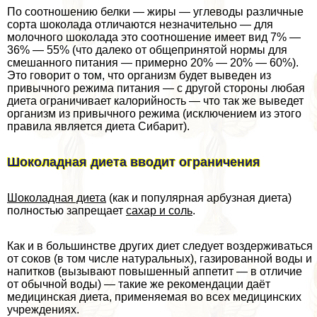
По соотношению белки — жиры — углеводы различные
сорта шоколада отличаются незначительно — для
молочного шоколада это соотношение имеет вид 7% —
36% — 55% (что далеко от общепринятой нормы для
смешанного питания — примерно 20% — 20% — 60%).
Это говорит о том, что организм будет выведен из
привычного режима питания — с другой стороны любая
диета ограничивает калорийность — что так же выведет
организм из привычного режима (исключением из этого
правила является диета Сибарит).
Шоколадная диета вводит ограничения
Шоколадная диета
(как и популярная арбузная диета)
полностью запрещает
сахар и соль
.
Как и в большинстве других диет следует воздерживаться
от соков (в том числе натуральных), газированной воды и
напитков (вызывают повышенный аппетит — в отличие
от обычной воды) — такие же рекомендации даёт
медицинская диета, применяемая во всех медицинских
учреждениях.