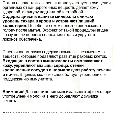
Сок на основе таких зерен активно участвует в очищении
организма от канцерогенных веществ, делает кожу
здоровой, а фигуру подтянутой и стройной.
Содержащиеся в напитке минералы снижают
уровень сахара в крови и устраняют лишний
холестерин.
Целебным соком полезно ополаскивать
голову после мытья. Эффект от такой процедуры виден
сразу после первого сеанса: мягкость и упругость
локонов обеспечена.
Пшеничное молочко содержит комплекс незаменимых
веществ, которые подавляют развитие paковых клеток.
Входящие в состав аминокислоты омолаживают
кожу, укрепляют мышцы сердца, стенки
кровеносных сосудов и нормализуют работу печени
и почек.
В целом, молочко способствует укреплению и
поддержанию иммунитета.
Внимание!
Для достижения максимального эффекта при
употрeблении молочка в него добавляют 2 зубчика
чеснока.