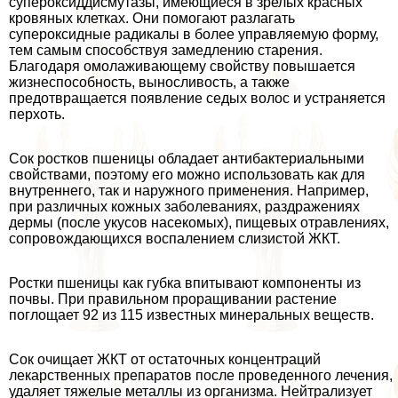
супероксиддисмутазы, имеющиеся в зрелых красных
кровяных клетках. Они помогают разлагать
супероксидные радикалы в более управляемую форму,
тем самым способствуя замедлению старения.
Благодаря омолаживающему свойству повышается
жизнеспособность, выносливость, а также
предотвращается появление седых волос и устраняется
перхоть.
Сок ростков пшеницы обладает антибактериальными
свойствами, поэтому его можно использовать как для
внутреннего, так и наружного применения. Например,
при различных кожных заболеваниях, раздражениях
дермы (после укусов насекомых), пищевых отравлениях,
сопровождающихся воспалением слизистой ЖКТ.
Ростки пшеницы как губка впитывают компоненты из
почвы. При правильном проращивании растение
поглощает 92 из 115 известных минеральных веществ.
Сок очищает ЖКТ от остаточных концентраций
лекарственных препаратов после проведенного лечения,
удаляет тяжелые металлы из организма. Нейтрализует