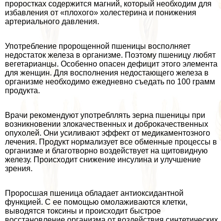
проростках содержится магний, который необходим для
избавления от «плохого» холестерина и понижения
артериального давления.
Употрeбление пророщенной пшеницы восполняет
недостаток железа в организме. Поэтому пшеницу любят
вегетарианцы. Особенно опасен дефицит этого элемента
для женщин. Для восполнения недостающего железа в
организме необходимо ежедневно съедать по 100 грамм
продукта.
Врачи рекомендуют употрeбллять зерна пшеницы при
возникновении злокачественных и доброкачественных
опухолей. Они усиливают эффект от медикаментозного
лечения. Продукт нормализует все обменные процессы в
организме и благотворно воздействует на щитовидную
железу. Происходит снижение инсулина и улучшение
зрения.
Проросшая пшеница обладает антиоксидантной
функцией. С ее помощью омолаживаются клетки,
выводятся токсины и происходит быстрое
восстановление организма от воздействия синтетических