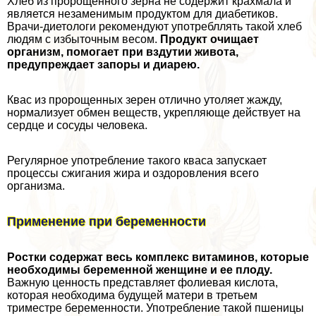
Хлеб из пророщенного зерна не содержит крахмала и
является незаменимым продуктом для диабетиков.
Врачи-диетологи рекомендуют употрeбллять такой хлеб
людям с избыточным весом.
Продукт очищает
организм, помогает при вздутии живота,
предупреждает запоры и диарею.
Квас из пророщенных зерен отлично утоляет жажду,
нормализует обмен веществ, укрепляюще действует на
сердце и сосуды человека.
Регулярное употрeбление такого кваса запускает
процессы сжигания жира и оздоровления всего
организма.
Применение при беременности
Ростки содержат весь комплекс витаминов, которые
необходимы беременной женщине и ее плоду.
Важную ценность представляет фолиевая кислота,
которая необходима будущей матери в третьем
триместре беременности. Употрeбление такой пшеницы