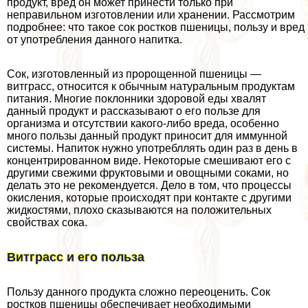
продукт, вред он может принести только при
неправильном изготовлении или хранении. Рассмотрим
подробнее: что такое сок ростков пшеницы, пользу и вред
от употрeбления данного напитка.
Сок, изготовленный из пророщенной пшеницы —
витграсс, относится к обычным натуральным продуктам
питания. Многие поклонники здоровой еды хвалят
данный продукт и рассказывают о его пользе для
организма и отсутствии какого-либо вреда, особенно
много пользы данный продукт приносит для иммунной
системы. Напиток нужно употрeбллять один раз в день в
концентрированном виде. Некоторые смешивают его с
другими свежими фруктовыми и овощными соками, но
делать это не рекомендуется. Дело в том, что процессы
окисления, которые происходят при контакте с другими
жидкостями, плохо сказываются на положительных
свойствах сока.
Витграсс и его польза
Пользу данного продукта сложно переоценить. Сок
ростков пшеницы обеспечивает необходимыми