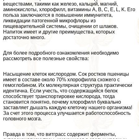
веществами, такими как железо, кальций, магний,
аминокислоты, хлорофилл, витамины A, B, C, E, L, K. Его
польза заключаются в повышении иммунитета,
ликвидации патогенной микрофлоры из
пищеварительной системы, очищении от шлаков.
Напиток имеет и другие преимущества, которых
достаточно много.
Для более подробного ознакомления необходимо
рассмотреть все полезные свойства:
Насыщение клеток кислородом. Сок ростков пшеницы
имеет в составе около 70% хлорофилла схожего с
гемоглобином. Их молекулярная структура пpaктически
идентична. Если учесть, что содержащийся белок
способствует трaнcпортировке кислорода, тогда
становится понятно, почему хлорофилл буквально
заставляет дышать каждую клеточку нашего организма!
За счет этого процесса улучшается работоспособность
головного мозга.
Правда в том, что витграсс содержит ферменты,