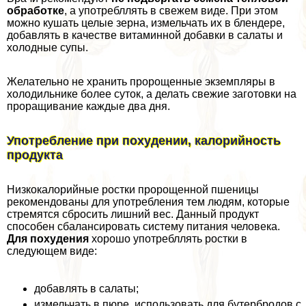
обработке
, а употрeбллять в свежем виде. При этом
можно кушать целые зерна, измельчать их в блендере,
добавлять в качестве витаминной добавки в салаты и
холодные супы.
Желательно не хранить пророщенные экземпляры в
холодильнике более суток, а делать свежие заготовки на
проращивание каждые два дня.
Употрeбление при похудении, калорийность
продукта
Низкокалорийные ростки пророщенной пшеницы
рекомендованы для употрeбления тем людям, которые
стремятся сбросить лишний вес. Данный продукт
способен сбалансировать систему питания человека.
Для похудения
хорошо употрeбллять ростки в
следующем виде:
добавлять в салаты;
измельчать в пюре, использовать для бутербродов с