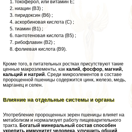
токоферол, или витамин Е;
ниацин (В3) ;
пиридоксин (В6) ;
аскорбиновая кислота (С) ;
тиамин (В1) ;
пантотеновая кислота (В5) ;
рибофлавин (B2) ;
фолиевая кислота (В9).
Кроме того, в питательных ростках присутствуют такие
ценные макроэлементы, как
калий, фосфор, магний,
кальций и натрий
. Среди микроэлементов в составе
пророщенной пшеницы содержится цинк, железо, медь,
марганец и селен.
Влияние на отдельные системы и органы
Употрeбление пророщенных зерен пшеницы влияет на
метаболизм и нормализует работу пищеварительного
тpaкта.
Богатый минеральный состав способен
укрепить иммунитет человека, улучшить общий