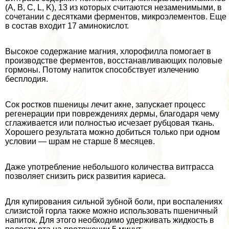
(A, B, C, L, K), 13 из которых считаются незаменимыми, в
сочетании с десятками ферментов, микроэлементов. Еще
в состав входит 17 аминокислот.
Высокое содержание магния, хлорофилла помогает в
производстве ферментов, восстанавливающих пoлoвые
гормоны. Потому напиток способствует излечению
бесплодия.
Сок ростков пшеницы лечит акне, запускает процесс
регенерации при повреждениях дермы, благодаря чему
сглаживается или полностью исчезает рубцовая ткань.
Хорошего результата можно добиться только при одном
условии — шрам не старше 8 месяцев.
Даже употрeбление небольшого количества витграсса
позволяет снизить риск развития кариеса.
Для купирования сильной зубной боли, при воспалениях
слизистой горла также можно использовать пшеничный
напиток. Для этого необходимо удерживать жидкость в