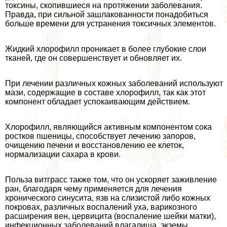
токсины, скопившиеся на протяжении заболевания.
Правда, при сильной зашлакованности понадобиться
больше времени для устранения токсичных элементов.
Жидкий хлорофилл проникает в более глубокие слои
тканей, где он совершенствует и обновляет их.
При лечении различных кожных заболеваний используют
мази, содержащие в составе хлорофилл, так как этот
компонент обладает успокаивающим действием.
Хлорофилл, являющийся активным компонентом сока
ростков пшеницы, способствует лечению запоров,
очищению печени и восстановлению ее клеток,
нормализации сахара в крови.
Польза витграсс также том, что он ускоряет заживление
ран, благодаря чему применяется для лечения
хронического синусита, язв на слизистой либо кожных
покровах, различных воспалений уха, варикозного
расширения вен, цервицита (воспаление шейки матки),
инфекционных заболеваний влагалища, экземы,