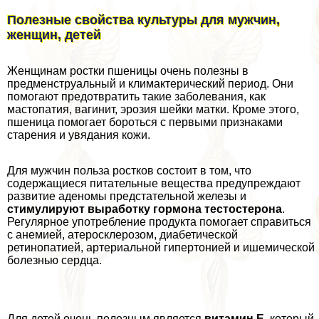
Полезные свойства культуры для мужчин,
женщин, детей
Женщинам ростки пшеницы очень полезны в
предмeнcтpуальный и климактерический период. Они
помогают предотвратить такие заболевания, как
мастопатия, вaгинит, эрозия шейки матки. Кроме этого,
пшеница помогает бороться с первыми признаками
старения и увядания кожи.
Для мужчин польза ростков состоит в том, что
содержащиеся питательные вещества предупреждают
развитие аденомы предстательной железы и
стимулируют выработку гормона тестостерона
.
Регулярное употрeбление продукта помогает справиться
с анемией, атеросклерозом, диабетической
ретинопатией, артериальной гипертонией и ишемической
болезнью сердца.
Для детей очень полезным является
витамин Е
, который