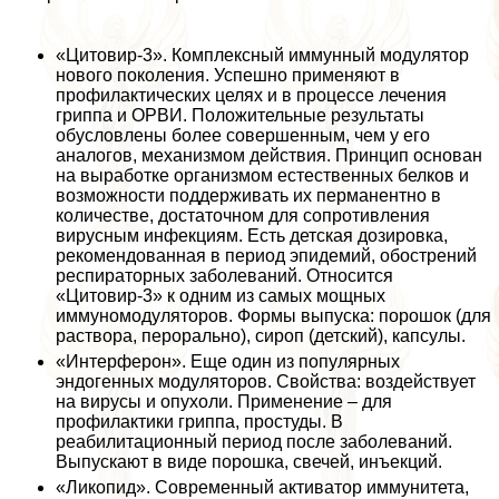
«Цитовир-3». Комплексный иммунный модулятор
нового поколения. Успешно применяют в
профилактических целях и в процессе лечения
гриппа и ОРВИ. Положительные результаты
обусловлены более совершенным, чем у его
аналогов, механизмом действия. Принцип основан
на выработке организмом естественных белков и
возможности поддерживать их перманентно в
количестве, достаточном для сопротивления
вирусным инфекциям. Есть детская дозировка,
рекомендованная в период эпидемий, обострений
респираторных заболеваний. Относится
«Цитовир-3» к одним из самых мощных
иммуномодуляторов. Формы выпуска: порошок (для
раствора, перopaльно), сироп (детский), капсулы.
«Интерферон». Еще один из популярных
эндогенных модуляторов. Свойства: воздействует
на вирусы и опухоли. Применение – для
профилактики гриппа, простуды. В
реабилитационный период после заболеваний.
Выпускают в виде порошка, свечей, инъекций.
«Ликопид». Современный активатор иммунитета,