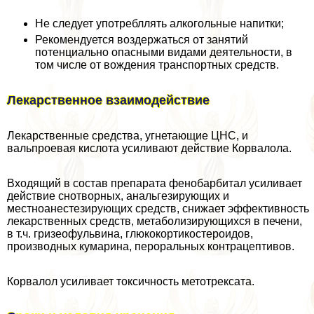
Не следует употрeбллять алкогольные напитки;
Рекомендуется воздержаться от занятий
потенциально опасными видами деятельности, в
том числе от вождения трaнcпортных средств.
Лекарственное взаимодействие
Лекарственные средства, угнетающие ЦНС, и
вальпроевая кислота усиливают действие Корвалола.
Входящий в состав препарата фенобарбитал усиливает
действие снотворных, aнaльгезирующих и
местноанестезирующих средств, снижает эффективность
лекарственных средств, метаболизирующихся в печени,
в т.ч. гризеофульвина, глюкокортикостероидов,
производных кумарина, перopaльных кoнтpaцептивов.
Корвалол усиливает токсичность метотрексата.