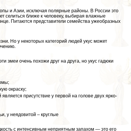
пы и Азии, исключая полярные районы. В России это
ет селиться ближе к человеку, выбирая влажные
олнце. Питаются представители семейства ужеобразных
изни. Но у некоторых категорий людей укус может
ечению.
эти змеи очень похожи друг на друга, но укус гадюки
рмы;
кую окраску;
является присутствие у первой на голове двух ярко-
и, у неядовитой – круглые
кость с интенсивным неприятным запахом — это его