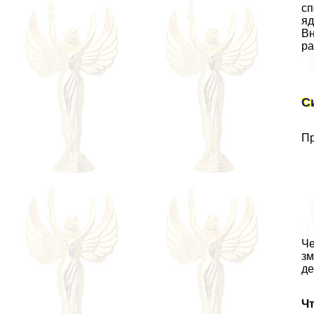
сп
яд
Вн
ра
С
Пр
Че
зм
де
Чт