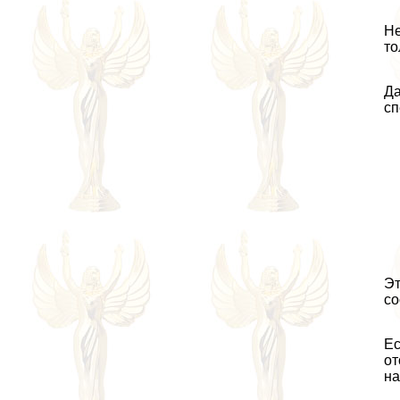
Не
то
Да
сп
Эт
со
Ес
от
на