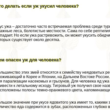
то делать если уж укусил человека?
ус ужа – достаточно часто встречаемая проблема среди ту
ажные леса, болотистые местности. Сама по себе рептили
падает. Но если ужа растревожить, он может укусить обидчик
торых существует около десятка.
ем опасен уж для человека?
льшинство этих змей относятся к семейству неядовитых ре
оживающий в Корее и Японии, на Дальнем Востоке России.
я парализации насекомых и грызунов. Для человека яд уж
ивести к летальному исходу. Тигровый уж получил свое наз
сположены полосы темно-оранжевого цвета, напоминающие
льшое значение при укусе ядовитого ужа имеет то, какими
личество яда содержится в зубах, расположенных глубоко в