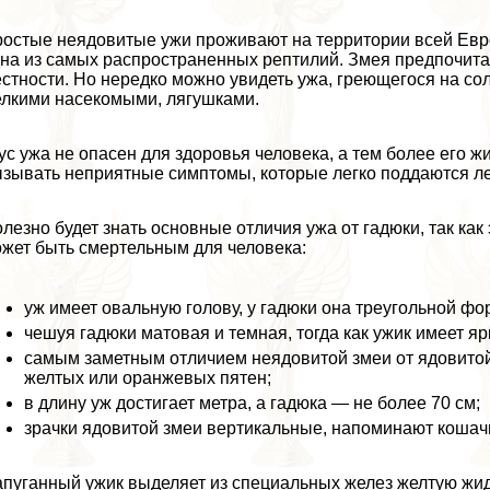
остые неядовитые ужи проживают на территории всей Евро
на из самых распространенных рептилий. Змея предпочита
стности. Но нередко можно увидеть ужа, греющегося на с
лкими насекомыми, лягушками.
ус ужа не опасен для здоровья человека, а тем более его ж
зывать неприятные симптомы, которые легко поддаются л
лезно будет знать основные отличия ужа от гадюки, так как 
жет быть cмepтельным для человека:
уж имеет овальную голову, у гадюки она треугольной фо
чешуя гадюки матовая и темная, тогда как ужик имеет яр
самым заметным отличием неядовитой змеи от ядовитой 
желтых или оранжевых пятен;
в длину уж достигает метра, а гадюка — не более 70 см;
зрачки ядовитой змеи вертикальные, напоминают кошачь
пуганный ужик выделяет из специальных желез желтую жид