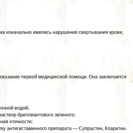
века изначально имелись нарушения свертывания крови,
я оказание первой медицинской помощи. Она заключается
очной водой;
раствор бриллиантового зеленого;
ния отечности;
тку антигистаминного препарата — Супрастин, Кларитин.