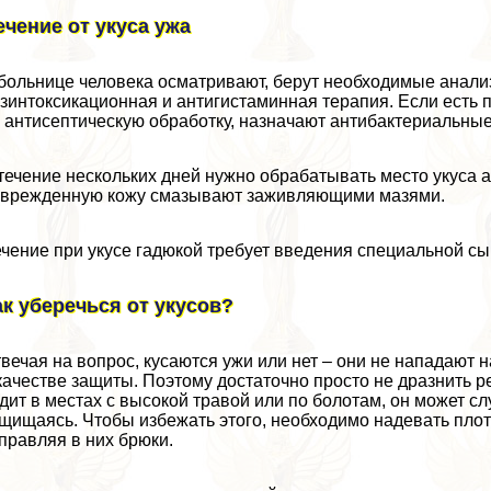
ечение от укуса ужа
больнице человека осматривают, берут необходимые анали
зинтоксикационная и антигистаминная терапия. Если есть 
 антисептическую обработку, назначают антибактериальны
течение нескольких дней нужно обpaбатывать место укуса 
врежденную кожу смазывают заживляющими мазями.
чение при укусе гадюкой требует введения специальной сы
ак уберечься от укусов?
вечая на вопрос, кусаются ужи или нет – они не нападают н
качестве защиты. Поэтому достаточно просто не дразнить ре
дит в местах с высокой травой или по болотам, он может слу
щищаясь. Чтобы избежать этого, необходимо надевать пло
правляя в них брюки.