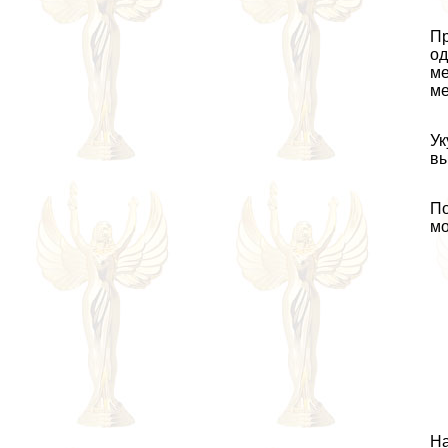
Пр
од
ме
ме
Ук
вы
По
мо
На