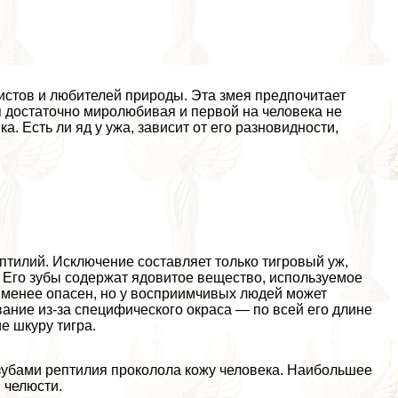
ристов и любителей природы. Эта змея предпочитает
я достаточно миролюбивая и первой на человека не
а. Есть ли яд у ужа, зависит от его разновидности,
птилий. Исключение составляет только тигровый уж,
 Его зубы содержат ядовитое вещество, используемое
а менее опасен, но у восприимчивых людей может
вание из-за специфического окраса — по всей его длине
 шкуру тигра.
 зубами рептилия проколола кожу человека. Наибольшее
 челюсти.