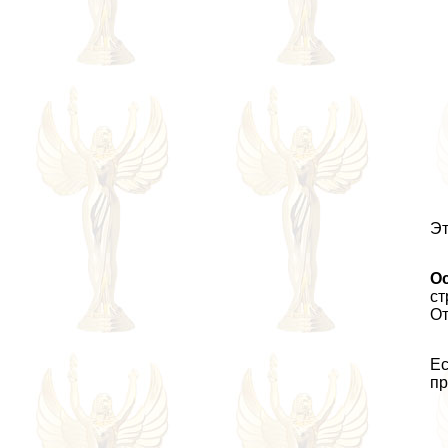
Эт
Ос
ст
От
Ес
пр