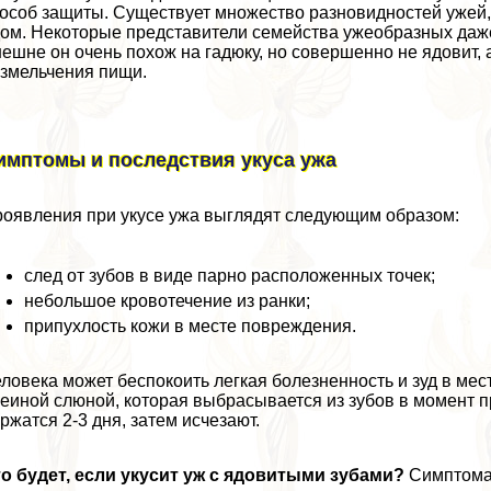
особ защиты. Существует множество разновидностей ужей, н
ом. Некоторые представители семейства ужеобразных даже 
ешне он очень похож на гадюку, но совершенно не ядовит, 
змельчения пищи.
имптомы и последствия укуса ужа
оявления при укусе ужа выглядят следующим образом:
след от зубов в виде парно расположенных точек;
небольшое кровотечение из ранки;
припухлость кожи в месте повреждения.
ловека может беспокоить легкая болезненность и зуд в ме
еиной слюной, которая выбрасывается из зубов в момент п
ржатся 2-3 дня, затем исчезают.
о будет, если укусит уж с ядовитыми зубами?
Симптомат