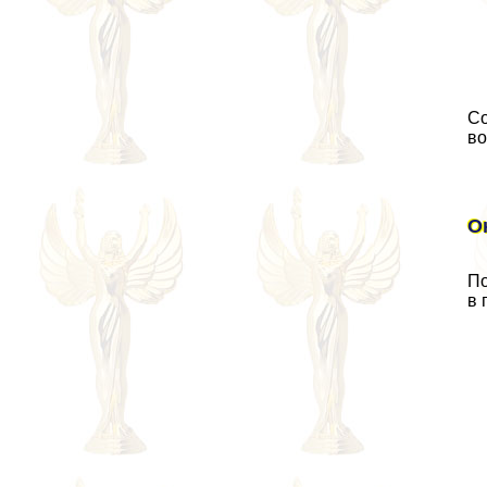
Со
во
О
По
в 