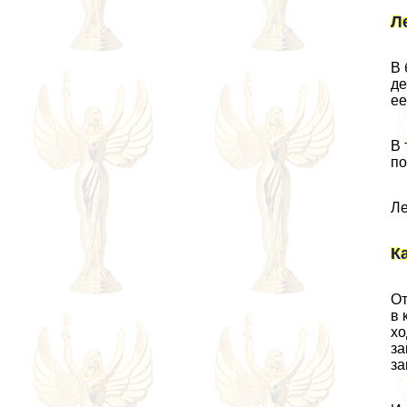
Л
В 
де
ее
В 
по
Ле
К
От
в 
хо
за
за