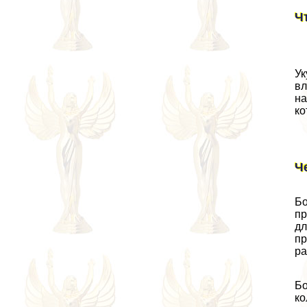
Ч
Ук
вл
на
ко
Ч
Бо
пр
дл
пр
ра
Бо
ко