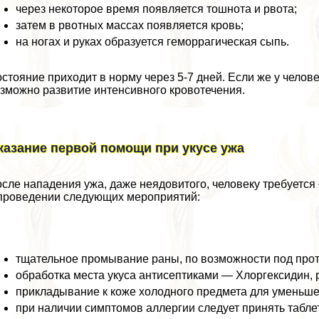
через некоторое время появляется тошнота и рвота;
затем в рвотных массах появляется кровь;
на ногах и руках образуется геморрагическая сыпь.
стояние приходит в норму через 5-7 дней. Если же у чело
зможно развитие интенсивного кровотечения.
казание первой помощи при укусе ужа
сле нападения ужа, даже неядовитого, человеку требуетс
проведении следующих мероприятий:
тщательное промывание раны, по возможности под прот
обработка места укуса антисептиками — Хлоргексидин, 
прикладывание к коже холодного предмета для уменьше
при наличии симптомов аллергии следует принять табле