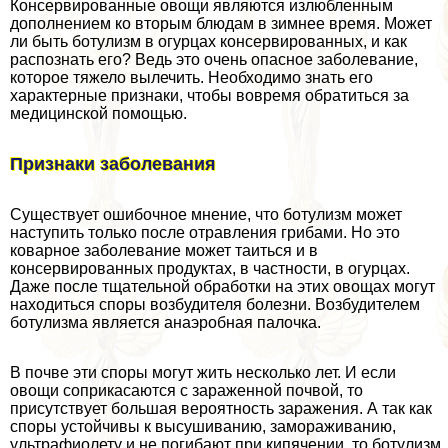
Консервированные овощи являются излюбленным
дополнением ко вторым блюдам в зимнее время. Может
ли быть ботулизм в огурцах консервированных, и как
распознать его? Ведь это очень опасное заболевание,
которое тяжело вылечить. Необходимо знать его
хаpaктерные признаки, чтобы вовремя обратиться за
медицинской помощью.
Признаки заболевания
Существует ошибочное мнение, что ботулизм может
наступить только после отравления грибами. Но это
коварное заболевание может таиться и в
консервированных продуктах, в частности, в огурцах.
Даже после тщательной обработки на этих овощах могут
находиться споры возбудителя болезни. Возбудителем
ботулизма является анаэробная палочка.
В почве эти споры могут жить несколько лет. И если
овощи соприкасаются с зараженной почвой, то
присутствует большая вероятность заражения. А так как
споры устойчивы к высушиванию, замораживанию,
ультрафиолету и не погибают при кипячении, то ботулизм