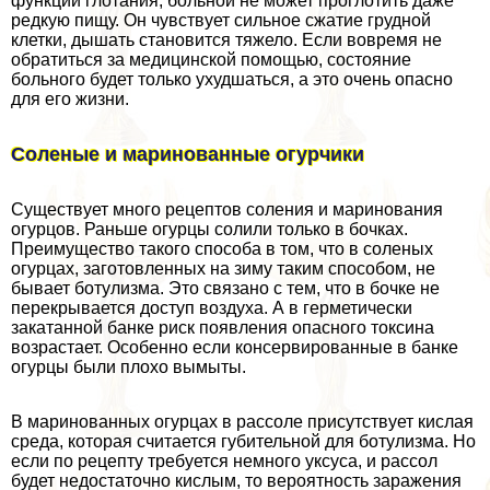
функции глотания, больной не может проглотить даже
редкую пищу. Он чувствует сильное сжатие грудной
клетки, дышать становится тяжело. Если вовремя не
обратиться за медицинской помощью, состояние
больного будет только ухудшаться, а это очень опасно
для его жизни.
Соленые и маринованные огурчики
Существует много рецептов соления и маринования
огурцов. Раньше огурцы солили только в бочках.
Преимущество такого способа в том, что в соленых
огурцах, заготовленных на зиму таким способом, не
бывает ботулизма. Это связано с тем, что в бочке не
перекрывается доступ воздуха. А в герметически
закатанной банке риск появления опасного токсина
возрастает. Особенно если консервированные в банке
огурцы были плохо вымыты.
В маринованных огурцах в рассоле присутствует кислая
среда, которая считается губительной для ботулизма. Но
если по рецепту требуется немного уксуса, и рассол
будет недостаточно кислым, то вероятность заражения