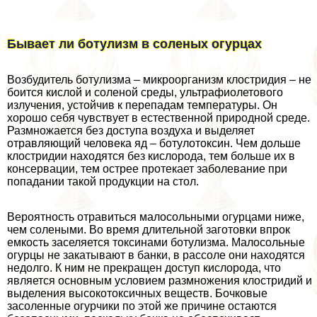
Бывает ли ботулизм в соленых огурцах
Возбудитель ботулизма – микроорганизм клостридия ­– не
боится кислой и соленой среды, ультрафиолетового
излучения, устойчив к перепадам температуры. Он
хорошо себя чувствует в естественной природной среде.
Размножается без доступа воздуха и выделяет
отравляющий человека яд – ботулотоксин. Чем дольше
клостридии находятся без кислорода, тем больше их в
консервации, тем острее протекает заболевание при
попадании такой продукции на стол.
Вероятность отравиться малосольными огурцами ниже,
чем солеными. Во время длительной заготовки впрок
емкость заселяется токсинами ботулизма. Малосольные
огурцы не закатывают в банки, в рассоле они находятся
недолго. К ним не прекращен доступ кислорода, что
является основным условием размножения клостридий и
выделения высокотоксичных веществ. Бочковые
засоленные огурчики по этой же причине остаются