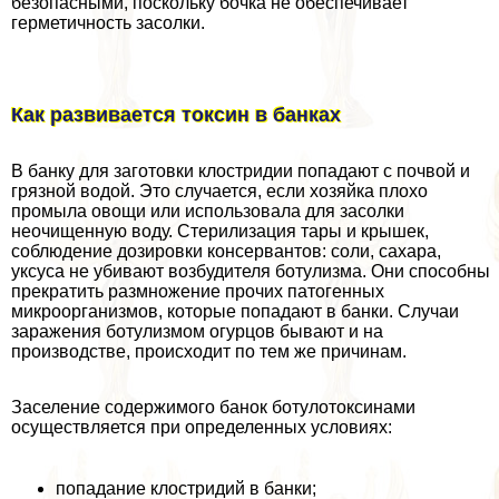
безопасными, поскольку бочка не обеспечивает
герметичность засолки.
Как развивается токсин в банках
В банку для заготовки клостридии попадают с почвой и
грязной водой. Это случается, если хозяйка плохо
промыла овощи или использовала для засолки
неочищенную воду. Стерилизация тары и крышек,
соблюдение дозировки консервантов: соли, сахара,
уксуса не убивают возбудителя ботулизма. Они способны
прекратить размножение прочих патогенных
микроорганизмов, которые попадают в банки. Случаи
заражения ботулизмом огурцов бывают и на
производстве, происходит по тем же причинам.
Заселение содержимого банок ботулотоксинами
осуществляется при определенных условиях:
попадание клостридий в банки;