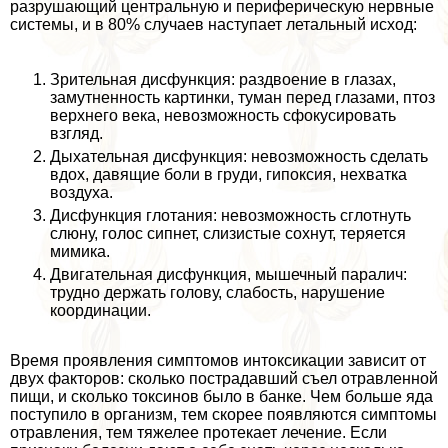
разрушающий центральную и периферическую нервные
системы, и в 80% случаев наступает летальный исход:
Зрительная дисфункция: раздвоение в глазах,
замутненность картинки, туман перед глазами, птоз
верхнего века, невозможность сфокусировать
взгляд.
Дыхательная дисфункция: невозможность сделать
вдох, давящие боли в гpyди, гипоксия, нехватка
воздуха.
Дисфункция глотания: невозможность сглотнуть
слюну, голос сипнет, слизистые сохнут, теряется
мимика.
Двигательная дисфункция, мышечный паралич:
трудно держать голову, слабость, нарушение
координации.
Время проявления симптомов интоксикации зависит от
двух факторов: сколько пострадавший съел отравленной
пищи, и сколько токсинов было в банке. Чем больше яда
поступило в организм, тем скорее появляются симптомы
отравления, тем тяжелее протекает лечение. Если