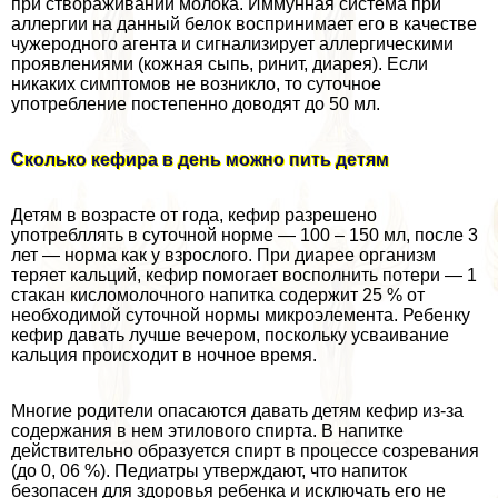
при створаживании молока. Иммунная система при
аллергии на данный белок воспринимает его в качестве
чужеродного агента и сигнализирует аллергическими
проявлениями (кожная сыпь, ринит, диарея). Если
никаких симптомов не возникло, то суточное
употрeбление постепенно доводят до 50 мл.
Сколько кефира в день можно пить детям
Детям в возрасте от года, кефир разрешено
употрeбллять в суточной норме — 100 – 150 мл, после 3
лет — норма как у взрослого. При диарее организм
теряет кальций, кефир помогает восполнить потери — 1
стакан кисломолочного напитка содержит 25 % от
необходимой суточной нормы микроэлемента. Ребенку
кефир давать лучше вечером, поскольку усваивание
кальция происходит в ночное время.
Многие родители опасаются давать детям кефир из-за
содержания в нем этилового спирта. В напитке
действительно образуется спирт в процессе созревания
(до 0, 06 %). Педиатры утверждают, что напиток
безопасен для здоровья ребенка и исключать его не