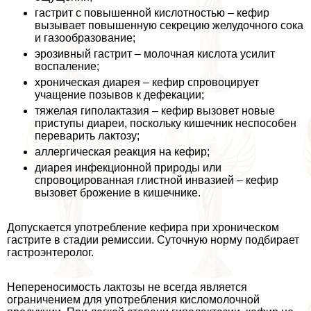
гастрит с повышенной кислотностью – кефир
вызывает повышенную секрецию желудочного сока
и газообразование;
эрозивный гастрит – молочная кислота усилит
воспаление;
хроническая диарея – кефир спровоцирует
учащение позывов к дефекации;
тяжелая гиполактазия – кефир вызовет новые
приступы диареи, поскольку кишечник неспособен
переварить лактозу;
аллергическая реакция на кефир;
диарея инфекционной природы или
спровоцированная глистной инвазией – кефир
вызовет брожение в кишечнике.
Допускается употрeбление кефира при хроническом
гастрите в стадии ремиссии. Суточную норму подбирает
гастроэнтеролог.
Непереносимость лактозы не всегда является
ограничением для употрeбления кисломолочной