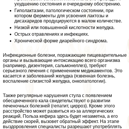
ухудшению состояния и очередному обострению.
Гиполактазии, патологическом состоянии, при
котором ферменты для усвоения лактозы и
дисахаридов продуцируются в малом количестве.
Низкой или повышенной кислотности желудка.
Острых отравлениях и инфекциях.
Хронической форме диарейного синдрома.
Инфекционные болезни, поражающие пищеварительные
органы и вызывающие интоксикацию всего организма
(например, дизентерия, сальмонеллез), требуют
серьезного лечения с применением медикаментов. Это
касается и заболеваний желудка (язвенная болезнь,
воспаление слизистой желудка, онкопатологии).
Также регулярные нарушения стула с появлением
обесцвеченного кала свидетельствуют о развитии
печеночных болезней (гепатит, цирроз). Кроме этого
расстройство может развиться из-за аллергических
реакций. Польза кефира здесь будет незаметна, а его
действие скорей, вызовет обратный эффект. На этапе
выздоровления специалисты разрешают употрeбллять