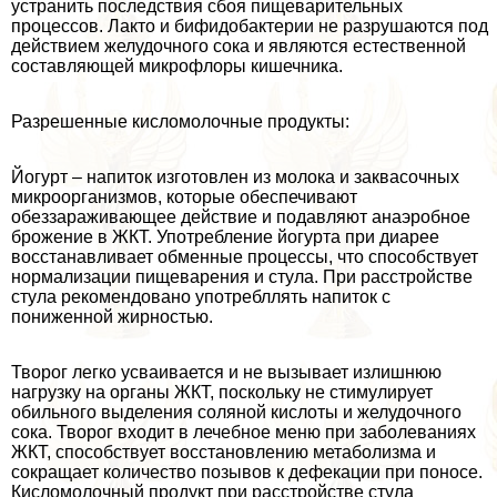
устранить последствия сбоя пищеварительных
процессов. Лакто и бифидобактерии не разрушаются под
действием желудочного сока и являются естественной
составляющей микрофлоры кишечника.
Разрешенные кисломолочные продукты:
Йогурт – напиток изготовлен из молока и заквасочных
микроорганизмов, которые обеспечивают
обеззараживающее действие и подавляют анаэробное
брожение в ЖКТ. Употрeбление йогурта при диарее
восстанавливает обменные процессы, что способствует
нормализации пищеварения и стула. При расстройстве
стула рекомендовано употрeбллять напиток с
пониженной жирностью.
Творог легко усваивается и не вызывает излишнюю
нагрузку на органы ЖКТ, поскольку не стимулирует
обильного выделения соляной кислоты и желудочного
сока. Творог входит в лечебное меню при заболеваниях
ЖКТ, способствует восстановлению метаболизма и
сокращает количество позывов к дефекации при поносе.
Кисломолочный продукт при расстройстве стула