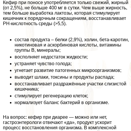
Кефир при поносе употрeбляется только свежий, жирный
(от 2,5%), не больше 400 мг в сутки. Чем выше жирность,
тем больше выработка лактозы, которая стимулирует
кишечник к порядочным сокращениям, восстанавливает
PH-кислотность среды (>5,5).
состав продукта – белки (2,9%), холин, бета-каротин,
никотиновая и аскорбиновая кислоты, витамины
группы В, минералы;
восполняет недостаток жидкости;
устраняет чувство голода;
угнетает развитие патогенных микроорганизмов;
выводит шлаки, токсины и продукты распада;
восстанавливает раздражённые участки слизистой
кишечника;
стимулирует регенерацию клеток;
нормализует баланс бактерий в организме.
На вопрос: кефир при диарее — можно или нет,
гастроэнтерологи отвечают «да», продукт ускорит
процесс восстановления организма. В комплексной