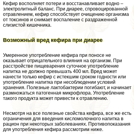
Кефир восполняет потери и восстанавливает водно –
электролитный баланс. При диарее, спровоцированной
отравлением, кефир способствует очищению организма
от токсинов и снимает воспаление с раздраженной
слизистой кишечника.
Возможный вред кефира при диарее
Умеренное употрeбление кефира при поносе не
оказывает отрицательного влияния на организм. При
расстройстве пищеварения суточное употрeбление
напитка не должно превышать 400 мл. Вред может
нанести только кефир с истекшим сроком годности или
употрeбление напитка при несоблюдении условий
хранения. Полезные лактобактерии погибают, и начинает
размножаться патогенная микрофлора. Употрeбление
такого продукта может привести к отравлению.
Несмотря на все полезные свойства кефира, все же есть
ограничения для введения кисломолочного напитка в
рацион при некоторых заболеваниях. Противопоказания
для употрeбления кефира рассмотрим ниже.