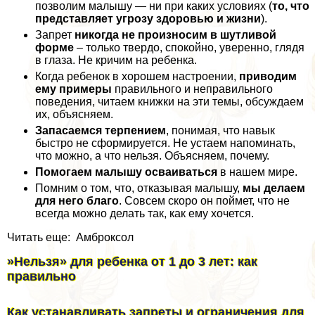
позволим малышу — ни при каких условиях (
то, что
представляет угрозу здоровью и жизни
).
Запрет
никогда не произносим в шутливой
форме
– только твердо, спокойно, уверенно, глядя
в глаза. Не кричим на ребенка.
Когда ребенок в хорошем настроении,
приводим
ему примеры
правильного и неправильного
поведения, читаем книжки на эти темы, обсуждаем
их, объясняем.
Запасаемся терпением
, понимая, что навык
быстро не сформируется. Не устаем напоминать,
что можно, а что нельзя. Объясняем, почему.
Помогаем малышу осваиваться
в нашем мире.
Помним о том, что, отказывая малышу,
мы делаем
для него благо
. Совсем скоро он поймет, что не
всегда можно делать так, как ему хочется.
Читать еще: Амброксол
»Нельзя» для ребенка от 1 до 3 лет: как
правильно
Как устанавливать запреты и ограничения для