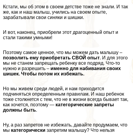
Кстати, мы об этом в своем детстве тоже не знали. И так
же, как и наш малыш, учились на своем опыте,
заpaбатывали свои синяки и шишки.
И вот, наконец, приобрели этот драгоценный опыт и
стали такими умными!
Поэтому самое ценное, что мы можем дать малышу –
позволить ему приобретать
СВОЙ опыт
. И для этого
мы не станем запрещать ребенку все подряд. Что-то
нужно и разрешить –
именно для набивания своих
шишек.
Чтобы потом их избежать.
Но мы живем среди людей, и нам приходится
подчиняться определенным правилам. И наш ребенок
тоже столкнется с тем, что не в жизни всегда бывает так,
как хочется, поэтому —
категорические запреты
должны быть
.
Ну, а раз запретов не избежать, давайте продумаем, что
мы
категорически
запретим малышу? Что нельзя