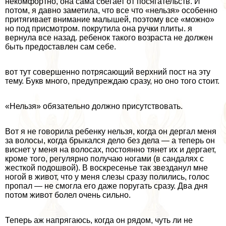
некомфортно, она сама сбегает от посягательств. И
потом, я давно заметила, что все что «нельзя» особенно
притягивает внимание малышей, поэтому все «можно»
но под присмотром. покрутила она ручки плиты. я
вернула все назад. ребенок такого возраста не должен
быть предоставлен сам себе.
вот тут совершенно потрясающий верхний пост на эту
тему. Букв много, предупреждаю сразу, но оно того стоит.
«Нельзя» обязательно должно присутствовать.
Вот я не говорила ребенку нельзя, когда он дергал меня
за волосы, когда брыкался дело без дела — а теперь он
виснет у меня на волосах, постоянно тянет их и дергает,
кроме того, регулярно получаю ногами (в сандалях с
жесткой подошвой). В воскресенье так звезданул мне
ногой в живот, что у меня слезы сразу полились, голос
пропал — не смогла его даже поругать сразу. Два дня
потом живот болел очень сильно.
Теперь аж напрягаюсь, когда он рядом, чуть ли не