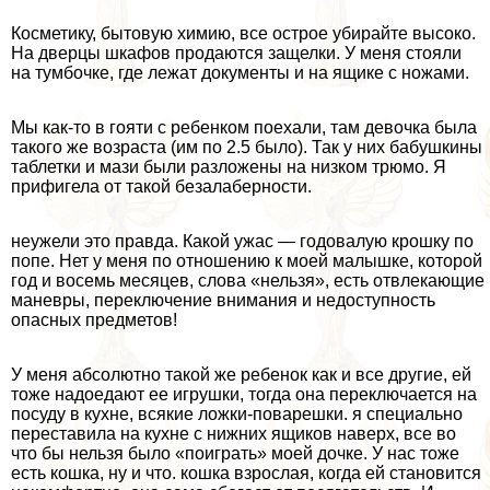
Косметику, бытовую химию, все острое убирайте высоко.
На дверцы шкафов продаются защелки. У меня стояли
на тумбочке, где лежат документы и на ящике с ножами.
Мы как-то в гояти с ребенком поехали, там дeвoчка была
такого же возраста (им по 2.5 было). Так у них бабушкины
таблетки и мази были разложены на низком трюмо. Я
прифигела от такой безалаберности.
неужели это правда. Какой ужас — годовалую крошку по
попе. Нет у меня по отношению к моей малышке, которой
год и восемь месяцев, слова «нельзя», есть отвлекающие
маневры, переключение внимания и недоступность
опасных предметов!
У меня абсолютно такой же ребенок как и все другие, ей
тоже надоедают ее игрушки, тогда она переключается на
посуду в кухне, всякие ложки-поварешки. я специально
переставила на кухне с нижних ящиков наверх, все во
что бы нельзя было «поиграть» моей дочке. У нас тоже
есть кошка, ну и что. кошка взрослая, когда ей становится