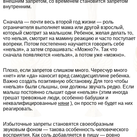
внешним запретом, со временем становится запретом
внутренним.
Сначала — почти весь второй год жизни — роль
ограничителя выполняет мама или другой взрослый,
который смотрит за малышом. Ребенок, желая делать то,
что нельзя, смотрит на мамину реакцию и часто поступает
вопреки. Потом постепенно научается говорить себе
«нельзя», а затем спрашивать: «Можно?». Так что
сначала появляются «нельзя», а потом уже «можно».
Плохо, если запретов слишком много. Чересчур много
«нет» или «да» наносит вред самодисциплине ребенка.
Важно создать позитивную обстановку. Для того чтобы
«нельзя» были слышны, они должны звучать редко. Если
малыш постоянно слышит одни «нельзя» (этим иногда
грешат тревожные люди, особенно бабушки и
неквалифицированные
няни
), он просто не будет на них
реагировать.
Избыточные запреты становятся своеобразным
звуковым фоном — такова особенность человеческого
восприятия. Как соль добавляется в пищу — ровно