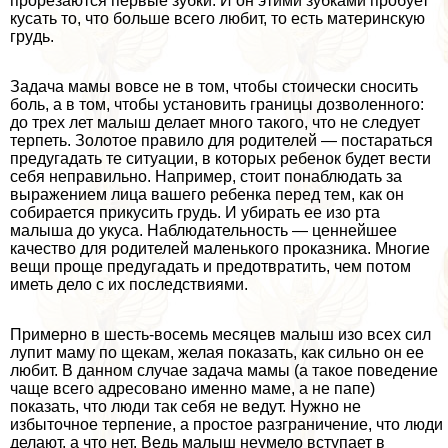
прорезаются первые зубки. И он этими зубками пробует
кусать то, что больше всего любит, то есть материнскую
гpyдь.
Задача мамы вовсе не в том, чтобы стоически сносить
боль, а в том, чтобы установить границы дозволенного:
до трех лет малыш делает много такого, что не следует
терпеть. Золотое правило для родителей — постараться
предугадать те ситуации, в которых ребенок будет вести
себя неправильно. Например, стоит понаблюдать за
выражением лица вашего ребенка перед тем, как он
собирается прикусить гpyдь. И убирать ее изо рта
малыша до укуса. Наблюдательность — ценнейшее
качество для родителей маленького проказника. Многие
вещи проще предугадать и предотвратить, чем потом
иметь дело с их последствиями.
Примерно в шесть-восемь месяцев малыш изо всех сил
лупит маму по щекам, желая показать, как сильно он ее
любит. В данном случае задача мамы (а такое поведение
чаще всего адресовано именно маме, а не папе)
показать, что люди так себя не ведут. Нужно не
избыточное терпение, а простое разграничение, что люди
делают, а что нет. Ведь малыш неумело вступает в