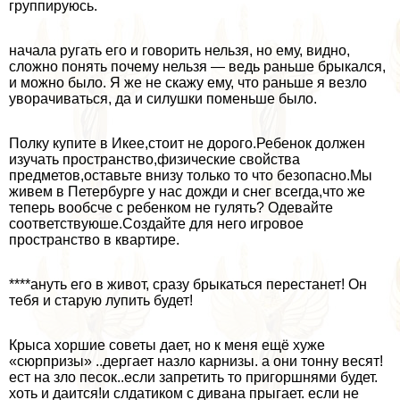
группируюсь.
начала ругать его и говорить нельзя, но ему, видно,
сложно понять почему нельзя — ведь раньше брыкался,
и можно было. Я же не скажу ему, что раньше я везло
уворачиваться, да и силушки поменьше было.
Полку купите в Икее,стоит не дорого.Ребенок должен
изучать прострaнcтво,физические свойства
предметов,оставьте внизу только то что безопасно.Мы
живем в Петербурге у нас дожди и снег всегда,что же
теперь вообсче с ребенком не гулять? Одевайте
соответствуюше.Создайте для него игровое
прострaнcтво в квартире.
****ануть его в живот, сразу брыкаться перестанет! Он
тебя и старую лупить будет!
Крыса хоршие советы дает, но к меня ещё хуже
«сюрпризы» ..дергает назло карнизы. а они тонну весят!
ест на зло песок..если запретить то пригоршнями будет.
хоть и даится!и слдатиком с дивана прыгает. если не