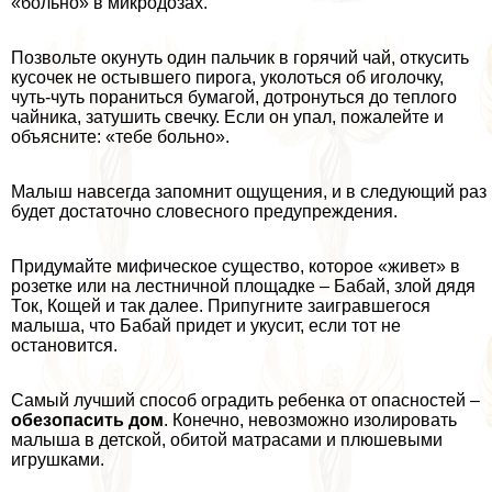
«больно» в микродозах.
Позвольте окунуть один пальчик в горячий чай, откусить
кусочек не остывшего пирога, уколоться об иголочку,
чуть-чуть пораниться бумагой, дотронуться до теплого
чайника, затушить свечку. Если он упал, пожалейте и
объясните: «тебе больно».
Малыш навсегда запомнит ощущения, и в следующий раз
будет достаточно словесного предупреждения.
Придумайте мифическое существо, которое «живет» в
розетке или на лестничной площадке – Бабай, злой дядя
Ток, Кощей и так далее. Припугните заигравшегося
малыша, что Бабай придет и укусит, если тот не
остановится.
Самый лучший способ оградить ребенка от опасностей –
обезопасить дом
. Конечно, невозможно изолировать
малыша в детской, обитой матрасами и плюшевыми
игрушками.