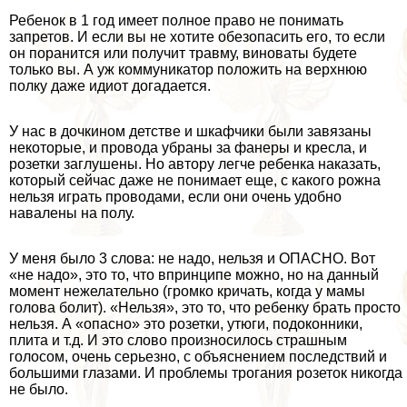
Ребенок в 1 год имеет полное право не понимать
запретов. И если вы не хотите обезопасить его, то если
он поранится или получит травму, виноваты будете
только вы. А уж коммуникатор положить на верхнюю
полку даже идиот догадается.
У нас в дочкином детстве и шкафчики были завязаны
некоторые, и провода убраны за фанеры и кресла, и
розетки заглушены. Но автору легче ребенка наказать,
который сейчас даже не понимает еще, с какого рожна
нельзя играть проводами, если они очень удобно
навалены на полу.
У меня было 3 слова: не надо, нельзя и ОПАСНО. Вот
«не надо», это то, что впринципе можно, но на данный
момент нежелательно (громко кричать, когда у мамы
голова болит). «Нельзя», это то, что ребенку брать просто
нельзя. А «опасно» это розетки, утюги, подоконники,
плита и т.д. И это слово произносилось страшным
голосом, очень серьезно, с объяснением последствий и
большими глазами. И проблемы трогания розеток никогда
не было.