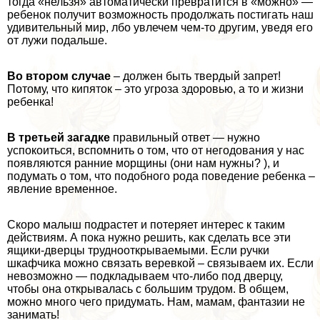
тогда «нельзя» автоматически превратится в «можно» —
ребенок получит возможность продолжать постигать наш
удивительный мир, лбо увлечем чем-то другим, уведя его
от лужи подальше.
Во втором случае
– должен быть твердый запрет!
Потому, что кипяток – это угроза здоровью, а то и жизни
ребенка!
В третьей загадке
правильный ответ — нужно
успокоиться, вспомнить о том, что от негодования у нас
появляются ранние морщины (они нам нужны? ), и
подумать о том, что подобного рода поведение ребенка –
явление временное.
Скоро малыш подрастет и потеряет интерес к таким
действиям. А пока нужно решить, как сделать все эти
ящики-дверцы труднооткрываемыми. Если ручки
шкафчика можно связать веревкой – связываем их. Если
невозможно — подкладываем что-либо под дверцу,
чтобы она открывалась с большим трудом. В общем,
можно много чего придумать. Нам, мамам, фантазии не
занимать!