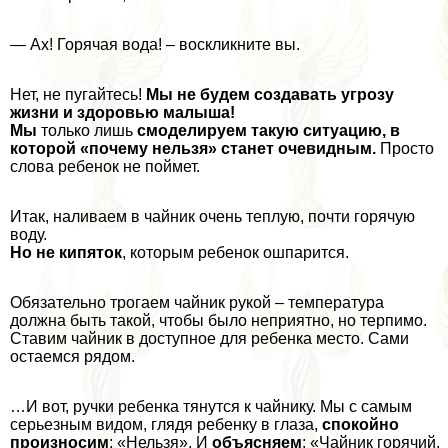
— Ах! Горячая вода! – воскликните вы.
Нет, не пугайтесь!
Мы не будем создавать угрозу
жизни и здоровью малыша!
Мы
только лишь
смоделируем такую ситуацию, в
которой «почему нельзя» станет очевидным.
Просто
слова ребенок не поймет.
Итак, наливаем в чайник очень теплую, почти горячую
воду.
Но не
кипяток
, которым ребенок ошпарится.
Обязательно трогаем чайник рукой – температура
должна быть такой, чтобы было неприятно, но терпимо.
Ставим чайник в доступное для ребенка место. Сами
остаемся рядом.
…И вот, ручки ребенка тянутся к чайнику. Мы с самым
серьезным видом, глядя ребенку в глаза,
спокойно
произносим
: «Нельзя». И
объясняем
: «Чайник горячий.