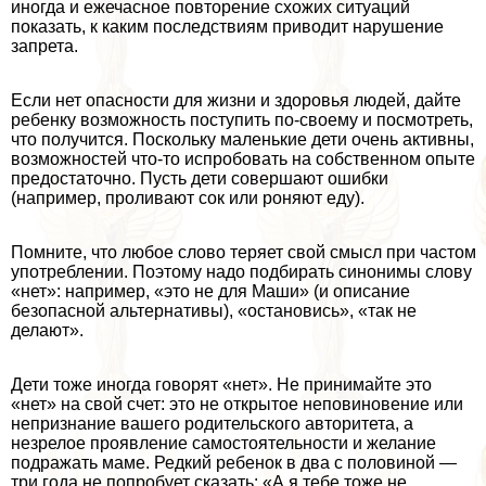
иногда и ежечасное повторение схожих ситуаций
показать, к каким последствиям приводит нарушение
запрета.
Если нет опасности для жизни и здоровья людей, дайте
ребенку возможность поступить по-своему и посмотреть,
что получится. Поскольку маленькие дети очень активны,
возможностей что-то испробовать на собственном опыте
предостаточно. Пусть дети совершают ошибки
(например, проливают сок или роняют еду).
Помните, что любое слово теряет свой смысл при частом
употрeблении. Поэтому надо подбирать синонимы слову
«нет»: например, «это не для Маши» (и описание
безопасной альтернативы), «остановись», «так не
делают».
Дети тоже иногда говорят «нет». Не принимайте это
«нет» на свой счет: это не открытое неповиновение или
непризнание вашего родительского авторитета, а
незрелое проявление самостоятельности и желание
подражать маме. Редкий ребенок в два с половиной —
три года не попробует сказать: «А я тебе тоже не