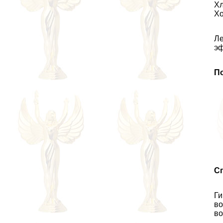
Хл
Хо
Ле
эф
П
С
Ги
во
во