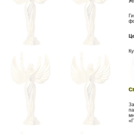
У
Ги
фо
Це
Ку
С
За
па
мн
«Г