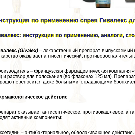
нструкция по применению спрея Гивалекс дл
ивалекс: инструкция по применению, аналоги, ст
ивалекс
(
Givalex
)
– лекарственный препарат, выпускаемый в
карство оказывает антисептический, противовоспалитель
оизводитель – французская фармацевтическая компания «N
) и раствор для полоскания (во флаконах 125 мл). Препара
рошо переносится даже больными, страдающими бронхиал
армакологическое действие
епарат оказывает антисептическое, противокашлевое, а та
одят активные компоненты:
ксетидин – антибактериальное, обволакивающее действие.