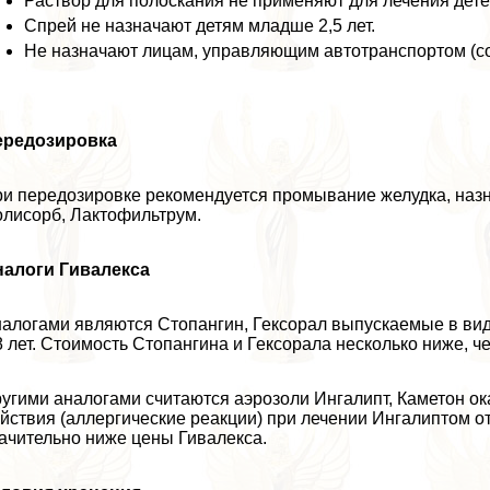
Раствор для полоскания не применяют для лечения детей
Спрей не назначают детям младше 2,5 лет.
Не назначают лицам, управляющим автотрaнcпортом (со
ередозировка
и передозировке рекомендуется промывание желудка, назн
лисорб, Лактофильтрум.
налоги Гивалекса
алогами являются Стопангин, Гексорал выпускаемые в вид
8 лет. Стоимость Стопангина и Гексорала несколько ниже, ч
угими аналогами считаются аэрозоли Ингалипт, Каметон 
йствия (аллергические реакции) при лечении Ингалиптом 
ачительно ниже цены Гивалекса.