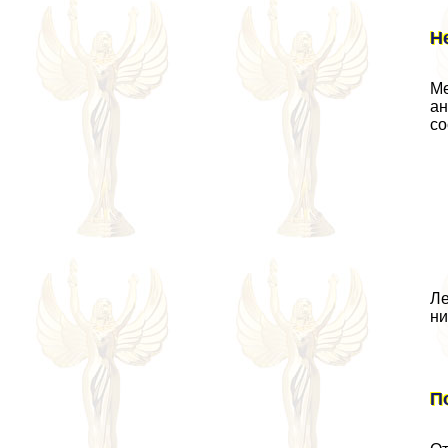
Н
Ме
ан
со
Ле
ни
П