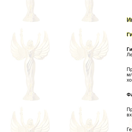
И
Г
Г
Ле
Пр
мл
хо
Ф
Пр
вх
Ге