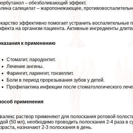
орбутанол – обезболивающий эффект.
лина салицилат – жаропонижающее, противовоспалительно
карство эффективно помогает устранить воспалительные пр
фекта на организм пациента. Активные ингредиенты длите
оказания к применению
Стоматит, пародонтит.
Лечение ангины.
Фарингит, ларингит, тонзиллит.
Боли в период прорезывания зубов у детей.
Профилактика инфекции после стоматологического лече
пособ применения
валекс раствор применяют для полоскания ротовой полости
дой (50 мл), необходимо проводить полоскания 2-4 раза в су
зраста, назначают 2-3 полоскания в день.