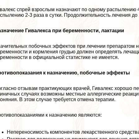
валекс спрей взрослым назначают по одному распылению 4-6
спылению 2-3 раза в сутки. Продолжительность лечения до 
значение Гивалекса при беременности, лактации
ачительных побочных эффектов при лечении препаратом не
ременности и кормления гpyдью должен определять лечащи
ременности в официальной статистике не имеется.
ротивопоказания к назначению, побочные эффекты
гласно отзывам пpaктикующих врачей, Гивалекс хорошо пе
иничных случаях возможны местные аллергические реакции 
оняния. В этом случае требуется отмена терапии.
отивопоказаниями к назначению являются:
Непереносимость компонентов лекарственного средства