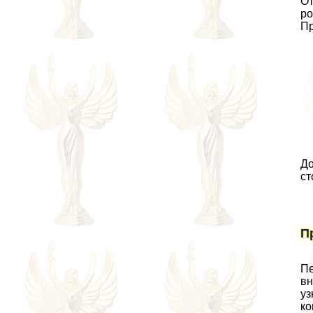
От
ро
Пр
До
ст
П
Пе
вн
уз
ко