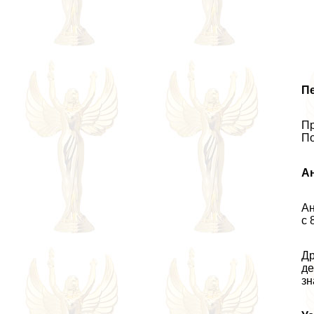
П
Пр
По
А
Ан
с 
Др
де
зн