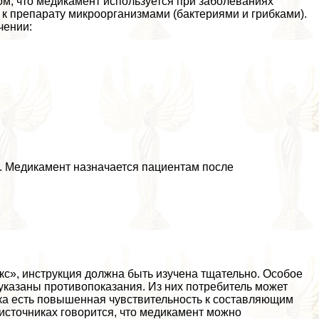
том, что медикамент используется при заболеваниях
 к препарату микроорганизмами (бактериями и грибками).
чении:
. Медикамент назначается пациентам после
кс», инструкция должна быть изучена тщательно. Особое
указаны противопоказания. Из них потребитель может
енка есть повышенная чувствительность к составляющим
источниках говорится, что медикамент можно