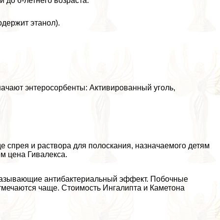
 до 6-летнего возраста.
держит этанол).
ачают энтеросорбенты: Активированный уголь,
е спрея и раствора для полоскания, назначаемого детям
ем цена Гивалекса.
оказывающие антибактериальный эффект. Побочные
отмечаются чаще. Стоимость Ингалипта и Каметона