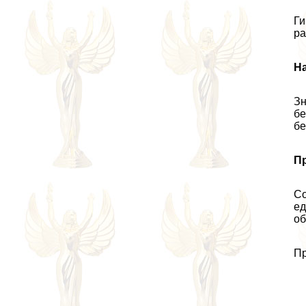
Ги
ра
На
Зн
бе
бе
П
Со
ед
об
Пр