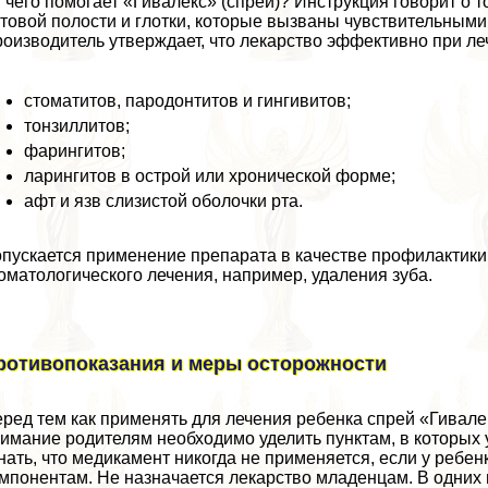
 чего помогает «Гивалекс» (спрей)? Инструкция говорит о 
товой полости и глотки, которые вызваны чувствительными
оизводитель утверждает, что лекарство эффективно при ле
стоматитов, пародонтитов и гингивитов;
тонзиллитов;
фарингитов;
ларингитов в острой или хронической форме;
афт и язв слизистой оболочки рта.
пускается применение препарата в качестве профилактики
оматологического лечения, например, удаления зуба.
ротивопоказания и меры осторожности
ред тем как применять для лечения ребенка спрей «Гивале
имание родителям необходимо уделить пунктам, в которых 
нать, что медикамент никогда не применяется, если у реб
мпонентам. Не назначается лекарство младенцам. В одних 