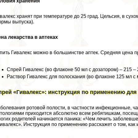
словия хранения
валекс хранят при температуре до 25 град. Цельсия, в сухом
рмы выпуска).
на лекарства в аптеках
пить Гивалекс можно в большинстве аптек. Средняя цена п
Спрей Гивалекс (во флаконе 50 мл с дозатором) – 215 – 
Раствор Гивалекс для полоскания (во флаконе 125 мл с 
прей «Гивалекс»: инструкция по применению для
болевания ротовой полости, в частности инфекционные, час
тологиями приходится абсолютно всем ребятишкам, посе
огих родителей начинается паника: «Чем лечить заболевш
ивалекс». Инструкция по применению расскажет о том, как 