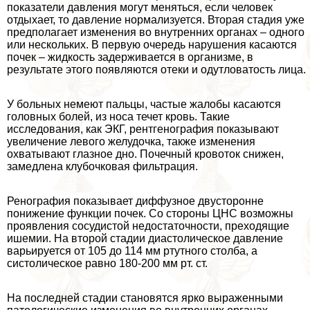
показатели давления могут меняться, если человек
отдыхает, то давление нормализуется. Вторая стадия уже
предполагает изменения во внутренних органах – одного
или нескольких. В первую очередь нарушения касаются
почек – жидкость задерживается в организме, в
результате этого появляются отеки и одутловатость лица.
У больных немеют пальцы, частые жалобы касаются
головных болей, из носа течет кровь. Такие
исследования, как ЭКГ, рентгенография показывают
увеличение левого желудочка, также изменения
охватывают глазное дно. Почечный кровоток снижен,
замедлена клубочковая фильтрация.
Ренография показывает диффузное двусторонне
понижение функции почек. Со стороны ЦНС возможны
проявления сосудистой недостаточности, преходящие
ишемии. На второй стадии диастолическое давление
варьируется от 105 до 114 мм ртутного столба, а
систолическое равно 180-200 мм рт. ст.
На последней стадии становятся ярко выраженными