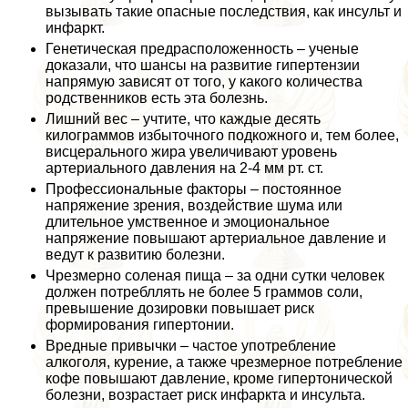
вызывать такие опасные последствия, как инсульт и
инфаркт.
Генетическая предрасположенность – ученые
доказали, что шансы на развитие гипертензии
напрямую зависят от того, у какого количества
родственников есть эта болезнь.
Лишний вес – учтите, что каждые десять
килограммов избыточного подкожного и, тем более,
висцерального жира увеличивают уровень
артериального давления на 2-4 мм рт. ст.
Профессиональные факторы – постоянное
напряжение зрения, воздействие шума или
длительное умственное и эмоциональное
напряжение повышают артериальное давление и
ведут к развитию болезни.
Чрезмерно соленая пища – за одни сутки человек
должен потрeбллять не более 5 граммов соли,
превышение дозировки повышает риск
формирования гипертонии.
Вредные привычки – частое употрeбление
алкоголя, курение, а также чрезмерное потрeбление
кофе повышают давление, кроме гипертонической
болезни, возрастает риск инфаркта и инсульта.