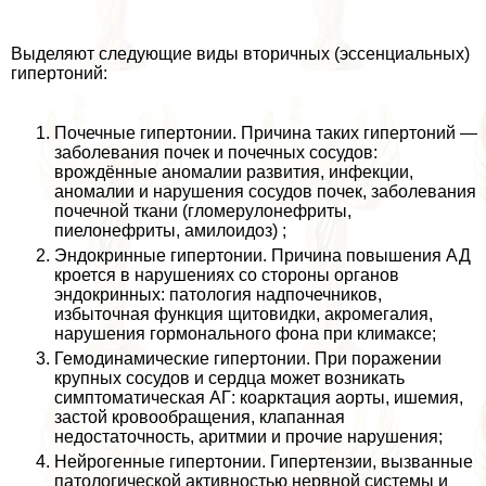
Выделяют следующие виды вторичных (эссенциальных)
гипертоний:
Почечные гипертонии. Причина таких гипертоний —
заболевания почек и почечных сосудов:
врождённые аномалии развития, инфекции,
аномалии и нарушения сосудов почек, заболевания
почечной ткани (гломерулонефриты,
пиелонефриты, амилоидоз) ;
Эндокринные гипертонии. Причина повышения АД
кроется в нарушениях со стороны органов
эндокринных: патология надпочечников,
избыточная функция щитовидки, акромегалия,
нарушения гормонального фона при климaкcе;
Гемодинамические гипертонии. При поражении
крупных сосудов и сердца может возникать
симптоматическая АГ: коарктация аорты, ишемия,
застой кровообращения, клапанная
недостаточность, аритмии и прочие нарушения;
Нейрогенные гипертонии. Гипертензии, вызванные
патологической активностью нервной системы и