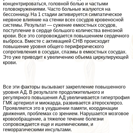
концентрироваться, головной болью и частыми
головокружениями. Часто больные жалуются на
бессонницу. На 1 стадии активируется симпатическое
нервное влияние на стенки всех сосудов кровеносной
системы. Результат — сужение емкостных сосудов,
поступление в сердце большого количества венозной
крови. Все это сопровождается повышением сердечного
выброса. Вместе с активацией СНВ происходит
повышение уровня общего периферического
сопротивления в сосудах, спазмы в емкостных сосудах.
Это уже приводит к увеличению объема циркулирующей
крови.
Все эти факторы вызывают закрепление повышенного
уровня АД. В результате продолжительного и
регулярного повышения АД увеличивается гипертрофия
ГМК артериол и миокарда, развивается атеросклероз.
Проявляется это в ухудшении памяти, координации
движения, проблемах со зрением. Нарушается мозговое
кровообращение, а тяжелое течение болезни
сопровождается еще и ишемическими, и
геморрагическими инсультами.