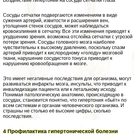
Воздействие гипертонии на сосуды сетчатки глаза
Сосуды сетчатки подвергаются изменениям в виде
сужения артерий, извитости и расширения вен,
утолщения стенок сосудов, может наблюдаться
кровоизлияния в сетчатку. Все эти изменения приводят к
ухудшению зрения, возможна отслойка сетчатки с угрозой
потери зрения. Сосуды головного мозга наиболее
чувствительны к высокому давлению, поскольку спазм
артерий приводит к кислородному «голоду» мозговой
ткани, нарушение сосудистого тонуса приводит к
нарушению кровообращения в мозге.
Это имеет негативные последствия для организма, могут
развиваться инфаркты мозга, инсульты, что приводит к
инвалидизации пациента или к летальному исходу.
Понимая патологическую анатомию, происходящую в
сосудах, становится понятно, что гипертония «бьёт» по
всем системам и органам человеческого организма. И
страшны не столько её высокие цифры, сколько
последствия.
4 Профилактика гипертонической болезни