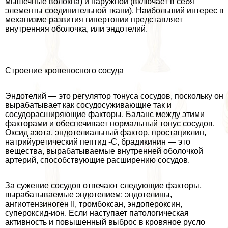
мышечные волокна) и наружной (включает в себя
элементы соединительной ткани). Наибольший интерес в
механизме развития гипертонии представляет
внутренняя оболочка, или эндотелий.
Строение кровеносного сосуда
Эндотелий — это регулятор тонуса сосудов, поскольку он
выpaбатывает как сосудосуживающие так и
сосудорасширяющие факторы. Баланс между этими
факторами и обеспечивает нормальный тонус сосудов.
Оксид азота, эндотелиальный фактор, простациклин,
натрийуретический пептид -C, брадикинин — это
вещества, выpaбатываемые внутренней оболочкой
артерий, способствующие расширению сосудов.
За сужение сосудов отвечают следующие факторы,
выpaбатываемые эндотелием: эндотелины,
ангиотензиноген II, тромбоксан, эндопероксин,
супероксид-ион. Если наступает патологическая
активность и повышенный выброс в кровяное русло