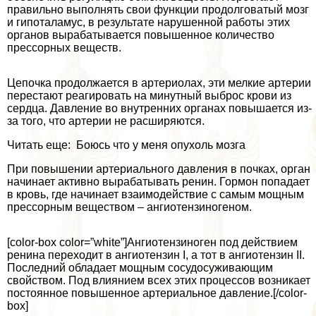
правильно выполнять свои функции продолговатый мозг
и гипоталамус, в результате нарушенной работы этих
органов выpaбатывается повышенное количество
прессорных веществ.
Цепочка продолжается в артериолах, эти мелкие артерии
перестают реагировать на минутный выброс крови из
сердца. Давление во внутренних органах повышается из-
за того, что артерии не расширяются.
Читать еще: Боюсь что у меня опухоль мозга
При повышении артериального давления в почках, орган
начинает активно выpaбатывать ренин. Гормон попадает
в кровь, где начинает взаимодействие с самым мощным
прессорным веществом – ангиотензиногеном.
[color-box color=”white”]Ангиотензиноген под действием
ренина переходит в ангиотензин I, а тот в ангиотензин II.
Последний обладает мощным сосудосуживающим
свойством. Под влиянием всех этих процессов возникает
постоянное повышенное артериальное давление.[/color-
box]