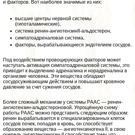
и факторов. Вот наиболее значимые из них:
высшие центры нервной системы
(гипоталамические),
система ренин-ангиотензинII-альдостерон,
симпатоадреналовая система,
факторы, выpaбатывающиеся эндотелием сосудов.
Под воздействием провоцирующих факторов может
наступать активация симпатоадреналовой системы, это
приводит к выделению адреналина и норадреналина в
организме человека. Эти вещества обладают
сосудосуживающим действием и повышают кровяное
давление за счет сужения сосудов.
Более сложный механизм у системы РААС — ренин-
ангиотензин-альдостероновой. Упрощённую схему
работы РААС можно представить следующим образом:
ренин выpaбатывается в специализированных клеток
сосудов почек, попадая в кровь, он способствует
образованию вещества — ангиотензиногена II, в свою
очередь ангиотензиноген II способствует тому, что