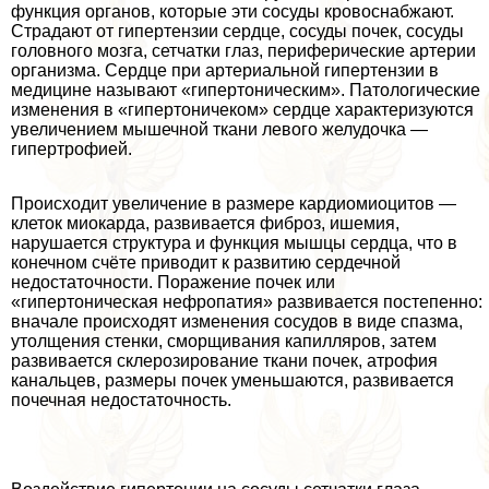
функция органов, которые эти сосуды кровоснабжают.
Страдают от гипертензии сердце, сосуды почек, сосуды
головного мозга, сетчатки глаз, периферические артерии
организма. Сердце при артериальной гипертензии в
медицине называют «гипертоническим». Патологические
изменения в «гипертоничеком» сердце хаpaктеризуются
увеличением мышечной ткани левого желудочка —
гипертрофией.
Происходит увеличение в размере кардиомиоцитов —
клеток миокарда, развивается фиброз, ишемия,
нарушается структура и функция мышцы сердца, что в
конечном счёте приводит к развитию сердечной
недостаточности. Поражение почек или
«гипертоническая нефропатия» развивается постепенно:
вначале происходят изменения сосудов в виде спазма,
утолщения стенки, сморщивания капилляров, затем
развивается склерозирование ткани почек, атрофия
кaнaльцев, размеры почек уменьшаются, развивается
почечная недостаточность.