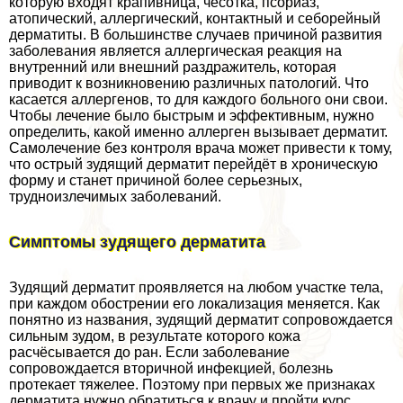
которую входят крапивница, чесотка, псориаз,
атопический, аллергический, контактный и себорейный
дерматиты. В большинстве случаев причиной развития
заболевания является аллергическая реакция на
внутренний или внешний раздражитель, которая
приводит к возникновению различных патологий. Что
касается аллергенов, то для каждого больного они свои.
Чтобы лечение было быстрым и эффективным, нужно
определить, какой именно аллерген вызывает дерматит.
Самолечение без контроля врача может привести к тому,
что острый зудящий дерматит перейдёт в хроническую
форму и станет причиной более серьезных,
трудноизлечимых заболеваний.
Симптомы зудящего дерматита
Зудящий дерматит проявляется на любом участке тела,
при каждом обострении его локализация меняется. Как
понятно из названия, зудящий дерматит сопровождается
сильным зудом, в результате которого кожа
расчёсывается до ран. Если заболевание
сопровождается вторичной инфекцией, болезнь
протекает тяжелее. Поэтому при первых же признаках
дерматита нужно обратиться к врачу и пройти курс