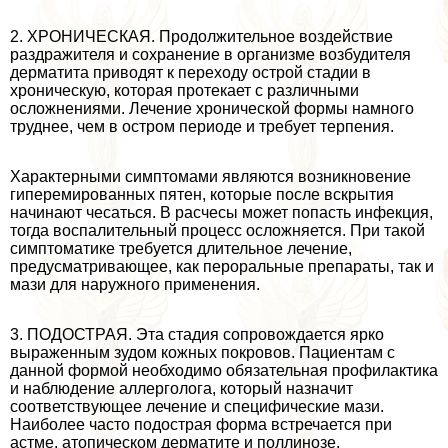
2. ХРОНИЧЕСКАЯ. Продолжительное воздействие
раздражителя и сохранение в организме возбудителя
дерматита приводят к переходу острой стадии в
хроническую, которая протекает с различными
осложнениями. Лечение хронической формы намного
труднее, чем в остром периоде и требует терпения.
Хаpaктерными симптомами являются возникновение
гиперемированных пятен, которые после вскрытия
начинают чесаться. В расчесы может попасть инфекция,
тогда воспалительный процесс осложняется. При такой
симптоматике требуется длительное лечение,
предусматривающее, как перopaльные препараты, так и
мази для наружного применения.
3. ПОДОСТРАЯ. Эта стадия сопровождается ярко
выраженным зудом кожных покровов. Пациентам с
данной формой необходимо обязательная профилактика
и наблюдение аллерголога, который назначит
соответствующее лечение и специфические мази.
Наиболее часто подострая форма встречается при
астме, атопическом дерматите и поллинозе.