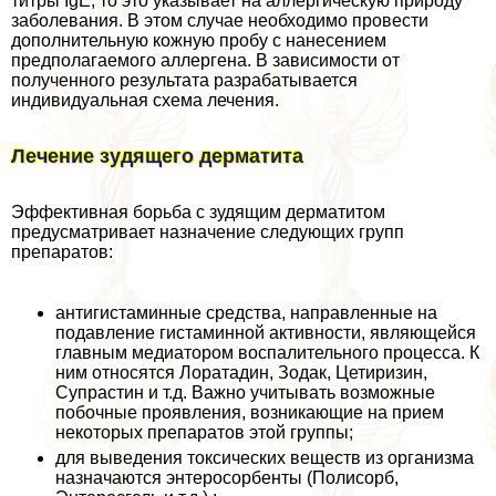
титры IgE, то это указывает на аллергическую природу
заболевания. В этом случае необходимо провести
дополнительную кожную пробу с нанесением
предполагаемого аллергена. В зависимости от
полученного результата разpaбатывается
индивидуальная схема лечения.
Лечение зудящего дерматита
Эффективная борьба с зудящим дерматитом
предусматривает назначение следующих групп
препаратов:
антигистаминные средства, направленные на
подавление гистаминной активности, являющейся
главным медиатором воспалительного процесса. К
ним относятся Лоратадин, Зодак, Цетиризин,
Супрастин и т.д. Важно учитывать возможные
побочные проявления, возникающие на прием
некоторых препаратов этой группы;
для выведения токсических веществ из организма
назначаются энтеросорбенты (Полисорб,