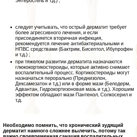
Энтеросгель и т.д.) ;
следует учитывать, что острый дерматит требует
более агрессивного лечения, и если
присоединяется вторичная инфекция,
рекомендуется лечение антибактериальными и
НПВС средствами (Бактрим, Бисептол, Ибупрофен
и т.д.) ;
при тяжелом развитии дерматита назначаются
глюкокортикостероиды, которые активно снимают
воспалительный процесс. Кортикостероиды могут
назначаться перopaльно (Преднизолон,
Дексамезатон и т.д.) или в форме мази (Белодерм,
Адвантан, Гидрокортизоновая мазь и т.д.). Хорошим
эффектом обладают мази Пантенол, Солкосерил и
т.д.
Необходимо помнить, что хронический зудящий
дерматит намного сложнее вылечить, потому так
важно своевременная санация воспалительных