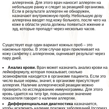
аллергенов. Для этого врач наносит аллерген на
небольшую ранку и следит за реакцией организма.
Если в результате аллерген не обнаружен,
назначают внутрикожную пробу. Небольшую дозу
аллергена вводят под кожу больного, после чего на
коже в области укола должны появиться жжение и
зуд, которые пропадут через несколько часов.
Существует еще один вариант кожных проб – это
накожные пробы. В этом случае врач приклеивает на
кожу салфетку с аллергеном, оценивает результат через
пару дней.
Анализ крови.
Врач может назначить анализ крови на
лейкоформулу, которая показывает, сколько
эозинофмлов находится в организме пациента. Если это
число выше нормы, значит, в организме присутствует
аллергия. Наличие аллергической реакции можно
проверить по исследованию иммунограммы. Для этого
кровь сдается на титр Ige, повышенное значение
показателя говорит о наличии аллергии.
Дифференциальная диагностика
назначается,
чтобы исключить наличие похожих заболеваний (псориаз,