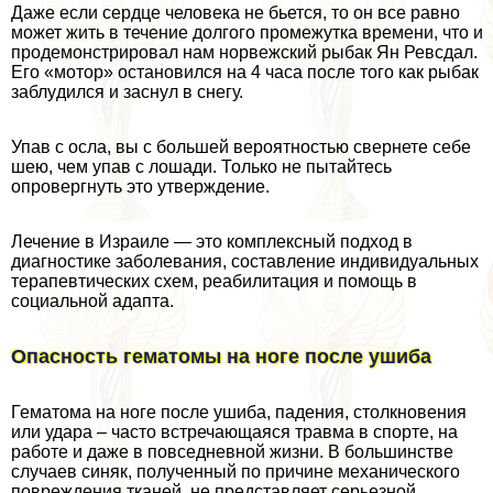
Даже если сердце человека не бьется, то он все равно
может жить в течение долгого промежутка времени, что и
продемонстрировал нам норвежский рыбак Ян Ревсдал.
Его «мотор» остановился на 4 часа после того как рыбак
заблyдился и заснул в снегу.
Упав с осла, вы с большей вероятностью свернете себе
шею, чем упав с лошади. Только не пытайтесь
опровергнуть это утверждение.
Лечение в Израиле — это комплексный подход в
диагностике заболевания, составление индивидуальных
терапевтических схем, реабилитация и помощь в
социальной адапта.
Опасность гематомы на ноге после ушиба
Гематома на ноге после ушиба, падения, столкновения
или удара – часто встречающаяся травма в спорте, на
работе и даже в повседневной жизни. В большинстве
случаев синяк, полученный по причине механического
повреждения тканей, не представляет серьезной