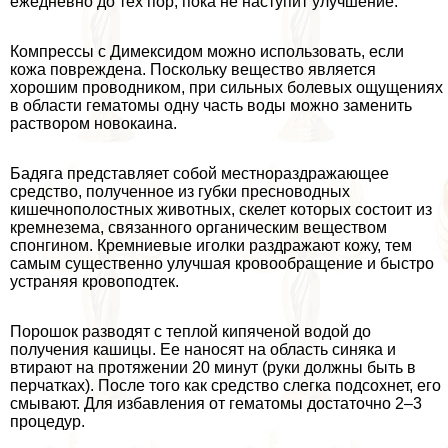
ежедневно до тех пор, пока не наступит улучшение.
Компрессы с Димексидом можно использовать, если
кожа повреждена. Поскольку вещество является
хорошим проводником, при сильных болевых ощущениях
в области гематомы одну часть воды можно заменить
раствором новокаина.
Бадяга представляет собой местнораздражающее
средство, полученное из губки пресноводных
кишечнополостных животных, скелет которых состоит из
кремнезема, связанного органическим веществом
спонгином. Кремниевые иголки раздражают кожу, тем
самым существенно улучшая кровообращение и быстро
устраняя кровоподтек.
Порошок разводят с теплой кипяченой водой до
получения кашицы. Ее наносят на область синяка и
втирают на протяжении 20 минут (руки должны быть в
перчатках). После того как средство слегка подсохнет, его
смывают. Для избавления от гематомы достаточно 2–3
процедур.