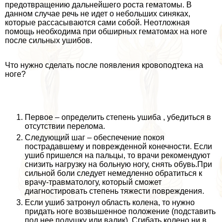
предотвращению дальнейшего роста гематомы. В
данном случае речь не идет о небольших синяках,
которые рассасываются сами собой. Неотложная
помощь необходима при обширных гематомах на ноге
после сильных ушибов.
Что нужно сделать после появления кровоподтека на
ноге?
Первое – определить степень ушиба , убедиться в
отсутствии перелома.
Следующий шаг – обеспечение покоя
пострадавшему и поврежденной конечности. Если
ушиб пришелся на пальцы, то врачи рекомендуют
снизить нагрузку на больную ногу, снять обувь.При
сильной боли следует немедленно обратиться к
врачу-травматологу, который сможет
диагностировать степень тяжести повреждения.
Если ушиб затронул область колена, то нужно
придать ноге возвышенное положение (подставить
под нее подушку или валик). Сгибать колено ни в