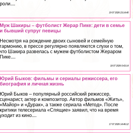
роли....
19 07 2026 23:14:40
Муж Шакиры – футболист Жерар Пике: дети в семье
и бывший супруг певицы
Несмотря на рождение двоих сыновей и семейную
гармонию, в прессе регулярно появляются слухи о том,
что Шакира развелась с мужем футболистом Жераром
Пике....
18 07 2026 0:43:14
Юрий Быков: фильмы и сериалы режиссера, его
биография и личная жизнь
Юрий Быков – популярный российский режиссер,
сценарист, актер и композитор. Автор фильмов «Жить»,
«Майор» и «Дуpaк», а также сериала «Метод». После
критики телесериала «Спящие» заявил, что на время
уходит из кино....
17 07 2026 14:46:12