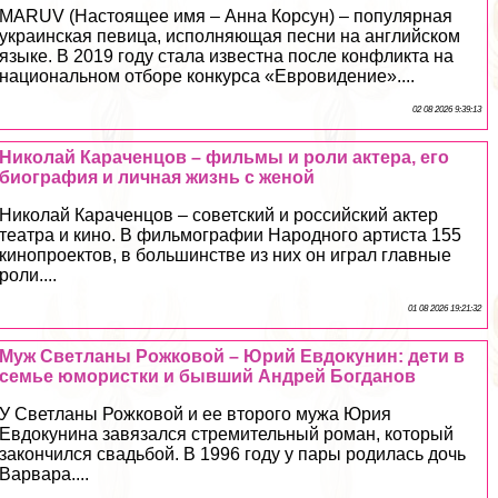
MARUV (Настоящее имя – Анна Корсун) – популярная
украинская певица, исполняющая песни на английском
языке. В 2019 году стала известна после конфликта на
национальном отборе конкурса «Евровидение»....
02 08 2026 9:39:13
Николай Караченцов – фильмы и роли актера, его
биография и личная жизнь с женой
Николай Караченцов – советский и российский актер
театра и кино. В фильмографии Народного артиста 155
кинопроектов, в большинстве из них он играл главные
роли....
01 08 2026 19:21:32
Муж Светланы Рожковой – Юрий Евдокyнин: дети в
семье юмористки и бывший Андрей Богданов
У Светланы Рожковой и ее второго мужа Юрия
Евдокyнина завязался стремительный роман, который
закончился свадьбой. В 1996 году у пары родилась дочь
Варвара....