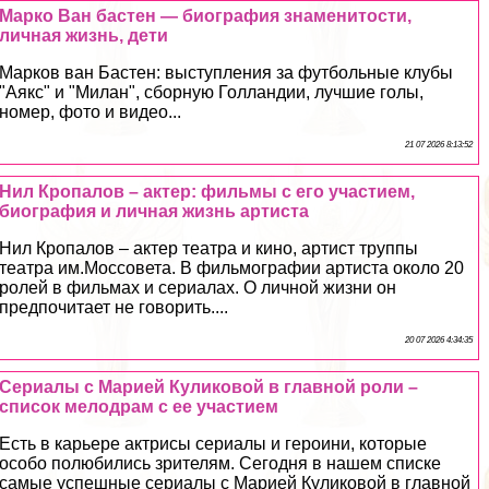
Марко Ван бастен — биография знаменитости,
личная жизнь, дети
Марков ван Бастен: выступления за футбольные клубы
"Аякс" и "Милан", сборную Голландии, лучшие голы,
номер, фото и видео...
21 07 2026 8:13:52
Нил Кропалов – актер: фильмы с его участием,
биография и личная жизнь артиста
Нил Кропалов – актер театра и кино, артист труппы
театра им.Моссовета. В фильмографии артиста около 20
ролей в фильмах и сериалах. О личной жизни он
предпочитает не говорить....
20 07 2026 4:34:35
Сериалы с Марией Куликовой в главной роли –
список мелодрам с ее участием
Есть в карьере актрисы сериалы и героини, которые
особо полюбились зрителям. Сегодня в нашем списке
самые успешные сериалы с Марией Куликовой в главной