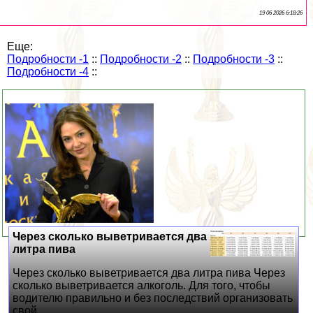
19 06 2026 6:18:26
Еще:
Подробности -1
::
Подробности -2
::
Подробности -3
::
Подробности -4
::
Через сколько выветривается два
литра пива
Через сколько выветривается два литра пива Через
сколько выветривается алкоголь. Для того, чтобы
водителю правильно и без последствий организовать
свой