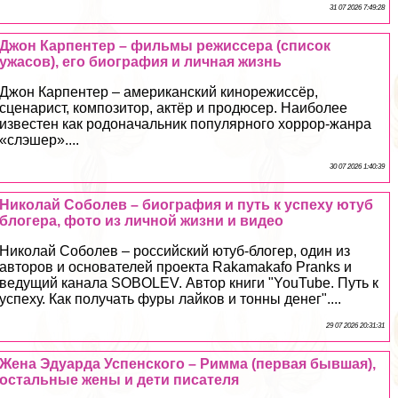
31 07 2026 7:49:28
Джон Карпентер – фильмы режиссера (список
ужасов), его биография и личная жизнь
Джон Карпентер – американский кинорежиссёр,
сценарист, композитор, актёр и продюсер. Наиболее
известен как родоначальник популярного хоррор-жанра
«слэшер»....
30 07 2026 1:40:39
Николай Соболев – биография и путь к успеху ютуб
блогера, фото из личной жизни и видео
Николай Соболев – российский ютуб-блогер, один из
авторов и основателей проекта Rakamakafo Pranks и
ведущий канала SOBOLEV. Автор книги "YouTube. Путь к
успеху. Как получать фуры лайков и тонны денег"....
29 07 2026 20:31:31
Жена Эдуарда Успенского – Римма (первая бывшая),
остальные жены и дети писателя