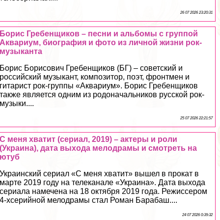
26 07 2026 23:20:31
Борис Гребенщиков – песни и альбомы с группой
Аквариум, биография и фото из личной жизни рок-
музыканта
Борис Борисович Гребенщиков (БГ) – советский и
российский музыкант, композитор, поэт, фронтмен и
гитарист рок-группы «Аквариум». Борис Гребенщиков
также является одним из родоначальников русской рок-
музыки....
25 07 2026 22:21:57
С меня хватит (сериал, 2019) – актеры и роли
(Украина), дата выхода мелодрамы и смотреть на
ютуб
Украинский сериал «С меня хватит» вышел в прокат в
марте 2019 году на телеканале «Украина». Дата выхода
сериала намечена на 18 октября 2019 года. Режиссером
4-хсерийной мелодрамы стал Роман Баpaбаш....
24 07 2026 0:39:32