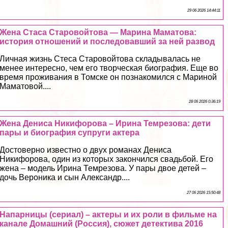
29 06 2026 14:44:11
Жена Стаса Старовойтова — Марина Маматова:
история отношений и последовавший за ней развод
Личная жизнь Стеса Старовойтова складывалась не
менее интересно, чем его творческая биография. Еще во
время проживания в Томске он познакомился с Мариной
Маматовой....
28 06 2026 0:36:19
Жена Дениса Никифорова – Ирина Темрезова: дети
пары и биография супруги актера
Достоверно известно о двух романах Дениса
Никифорова, один из которых закончился свадьбой. Его
жена – модель Ирина Темрезова. У пары двое детей –
дочь Вероника и сын Александр....
27 06 2026 15:50:48
Напарницы (сериал) – актеры и их роли в фильме на
канале Домашний (Россия), сюжет детектива 2016