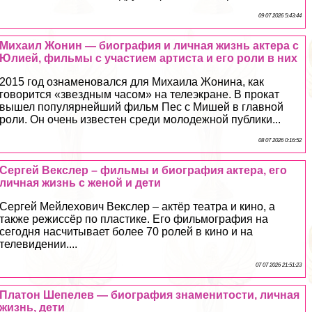
09 07 2026 5:43:44
Михаил Жонин — биография и личная жизнь актера с
Юлией, фильмы с участием артиста и его роли в них
2015 год ознаменовался для Михаила Жонина, как
говорится «звездным часом» на телеэкране. В прокат
вышел популярнейший фильм Пес с Мишей в главной
роли. Он очень известен среди молодежной публики...
08 07 2026 0:16:52
Сергeй Векслер – фильмы и биография актера, его
личная жизнь с женой и дети
Сергeй Мейлехович Векслер – актёр театра и кино, а
также режиссёр по пластике. Его фильмография на
сегодня насчитывает более 70 ролей в кино и на
телевидении....
07 07 2026 21:51:23
Платон Шепелев — биография знаменитости, личная
жизнь, дети