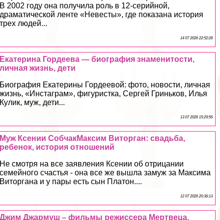
В 2002 году она получила роль в 12-серийной,
драматической ленте «Невесты», где показана история
трех людей...
14 07 2026 22:52:28
Екатерина Гордеева — биография знаменитости,
личная жизнь, дети
Биография Екатерины Гордеевой: фото, новости, личная
жизнь, «Инстаграм», фигуристка, Сергeй Гриньков, Илья
Кулик, муж, дети...
13 07 2026 15:29:56
Муж Ксении СобчакМаксим Виторган: свадьба,
ребенок, история отношений
Не смотря на все заявления Ксении об отрицании
семейного счастья - она все же вышла замуж за Максима
Виторгана и у пары есть сын Платон....
12 07 2026 20:36:13
Джим Джармуш – фильмы режиссера Мертвеца,