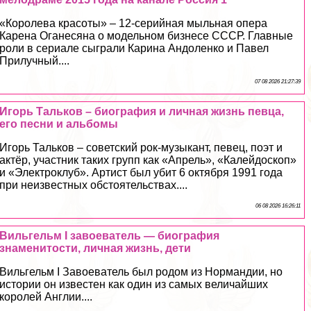
«Королева красоты» – 12-серийная мыльная опера
Карена Оганесяна о модельном бизнесе СССР. Главные
роли в сериале сыграли Карина Андоленко и Павел
Прилучный....
07 08 2026 21:27:39
Игорь Тальков – биография и личная жизнь певца,
его песни и альбомы
Игорь Тальков – советский рок-музыкант, певец, поэт и
актёр, участник таких групп как «Апрель», «Калейдоскоп»
и «Электроклуб». Артист был убит 6 октября 1991 года
при неизвестных обстоятельствах....
06 08 2026 16:26:11
Вильгельм I завоеватель — биография
знаменитости, личная жизнь, дети
Вильгельм I Завоеватель был родом из Нормaндии, но
истории он известен как один из самых величайших
королей Англии....