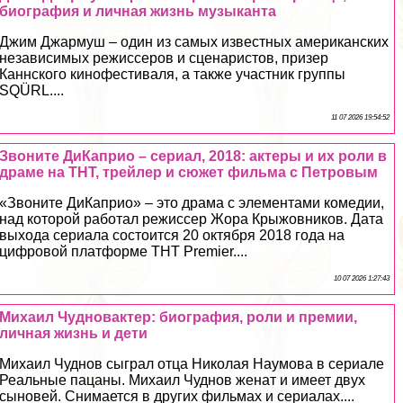
биография и личная жизнь музыканта
Джим Джармуш – один из самых известных американских
независимых режиссеров и сценаристов, призер
Каннского кинофестиваля, а также участник группы
SQÜRL....
11 07 2026 19:54:52
Звоните ДиКаприо – сериал, 2018: актеры и их роли в
драме на ТНТ, трейлер и сюжет фильма с Петровым
«Звоните ДиКаприо» – это драма с элементами комедии,
над которой работал режиссер Жора Крыжовников. Дата
выхода сериала состоится 20 октября 2018 года на
цифровой платформе ТНТ Premier....
10 07 2026 1:27:43
Михаил Чудновактер: биография, роли и премии,
личная жизнь и дети
Михаил Чуднов сыграл отца Николая Наумова в сериале
Реальные пацаны. Михаил Чуднов женат и имеет двух
сыновей. Снимается в других фильмах и сериалах....