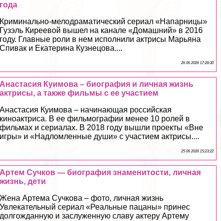
года
Криминально-мелодраматический сериал «Напарницы»
Гузэль Киреевой вышел на канале «Домашний» в 2016
году. Главные роли в нем исполнили актрисы Марьяна
Спивак и Екатерина Кузнецова....
26 06 2026 17:28:30
Анастасия Куимова – биография и личная жизнь
актрисы, а также фильмы с ее участием
Анастасия Куимова – начинающая российская
киноактриса. В ее фильмографии менее 10 ролей в
фильмах и сериалах. В 2018 году вышли проекты «Вне
игры» и «Надломленные души» с участием актрисы....
25 06 2026 15:23:22
Артем Сучков — биография знаменитости, личная
жизнь, дети
Жена Артема Сучкова – фото, личная жизнь
Увлекательный сериал «Реальные пацаны» принес
долгожданную и заслуженную славу актеру Артему