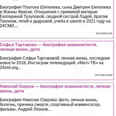
Биография Платона Шепелева, сына Дмитрия Шепелева
и Жанны Фриске. Отношения с приемной матерью
Екатериной Тулуповой, сводной сестрой Ладой, братом
Тихоном, тетей и дедушкой, учеба в школе в 2021 году на
24СМИ....
06 07 2026 5:23:35
Софья Тартакова — биография знаменитости,
личная жизнь, дети
Биография Софьи Тартаковой: личная жизнь, последние
новости 2018, Инстаграм телеведущей, «Матч ТВ» на
24smi.org...
05 07 2026 16:56:50
Николай Озеров — биография знаменитости, личная
жизнь, дети
Биография Николая Озерова: фото, личная жизнь,
болезнь, причина cмepти, спортивный комментатор,
фильмы, Андрей Леонов...