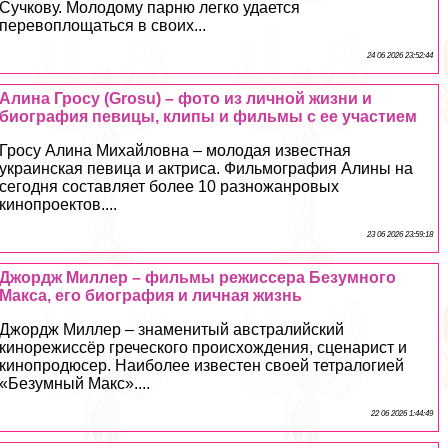
Сучкову. Молодому парню легко удается
перевоплощаться в своих...
24 06 2026 23:52:44
Алина Гросу (Grosu) – фото из личной жизни и
биография певицы, клипы и фильмы с ее участием
Гросу Алина Михайловна – молодая известная
украинская певица и актриса. Фильмография Алины на
сегодня составляет более 10 разножанровых
кинопроектов....
23 06 2026 23:59:18
Джордж Миллер – фильмы режиссера Безумного
Макса, его биография и личная жизнь
Джордж Миллер – знаменитый австралийский
кинорежиссёр греческого происхождения, сценарист и
кинопродюсер. Наиболее известен своей тетралогией
«Безумный Макс»....
22 06 2026 1:44:49