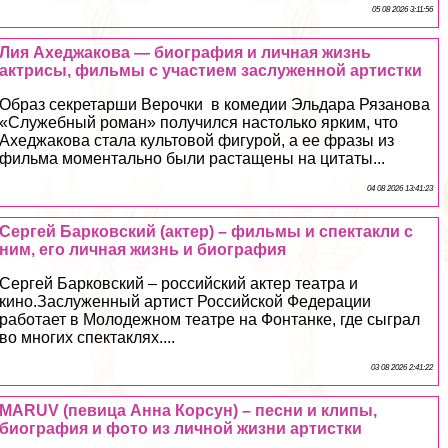
05 08 2026 3:11:56
Лия Ахеджакова — биография и личная жизнь
актрисы, фильмы с участием заслуженной артистки
Образ секретарши Верочки в комедии Эльдара Рязанова
«Служебный роман» получился настолько ярким, что
Ахеджакова стала культовой фигурой, а ее фразы из
фильма моментально были растащены на цитаты...
04 08 2026 13:41:23
Сергeй Барковский (актер) – фильмы и спектакли с
ним, его личная жизнь и биография
Сергeй Барковский – российский актер театра и
кино.Заслуженный артист Российской Федерации
работает в Молодежном театре на Фонтанке, где сыграл
во многих спектаклях....
03 08 2026 2:41:22
MARUV (певица Анна Корсун) – песни и клипы,
биография и фото из личной жизни артистки