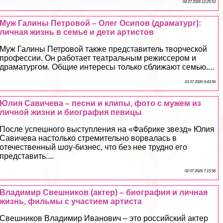
04 07 2026 12:25:53
Муж Галины Петровой – Олег Осипов (драматург):
личная жизнь в семье и дети артистов
Муж Галины Петровой также представитель творческой
профессии. Он работает театральным режиссером и
драматургом. Общие интересы только сближают семью....
03 07 2026 9:43:56
Юлия Савичева – песни и клипы, фото с мужем из
личной жизни и биография певицы
После успешного выступления на «Фабрике звезд» Юлия
Савичева настолько стремительно ворвалась в
отечественный шоу-бизнес, что без нее трудно его
представить....
02 07 2026 7:15:56
Владимир Свешников (актер) – биография и личная
жизнь, фильмы с участием артиста
Свешников Владимир Иванович – это российский актер