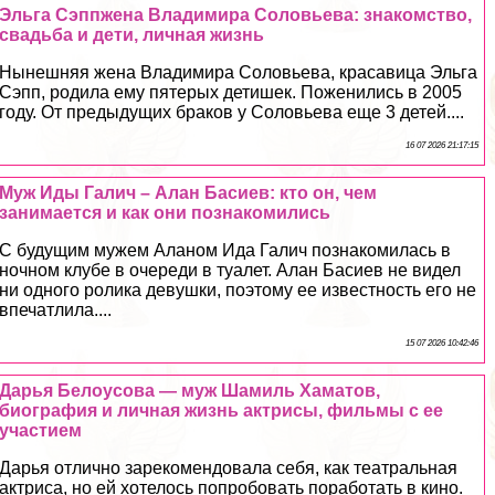
Эльга Сэппжена Владимира Соловьева: знакомство,
свадьба и дети, личная жизнь
Нынешняя жена Владимира Соловьева, красавица Эльга
Сэпп, родила ему пятерых детишек. Поженились в 2005
году. От предыдущих бpaков у Соловьева еще 3 детей....
16 07 2026 21:17:15
Муж Иды Галич – Алан Басиев: кто он, чем
занимается и как они познакомились
С будущим мужем Аланом Ида Галич познакомилась в
ночном клубе в очереди в туалет. Алан Басиев не видел
ни одного ролика дeвyшки, поэтому ее известность его не
впечатлила....
15 07 2026 10:42:46
Дарья Белоусова — муж Шамиль Хаматов,
биография и личная жизнь актрисы, фильмы с ее
участием
Дарья отлично зарекомендовала себя, как театральная
актриса, но ей хотелось попробовать поработать в кино.