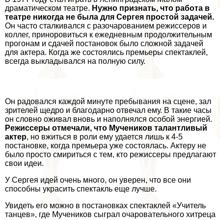
драматическом театре.
Нужно признать, что работа в
театре никогда не была для Сергея простой задачей.
Он часто сталкивался с разочарованием режиссеров и
коллег, приноровиться к ежедневным продолжительным
прогонам и сдачей постановок было сложной задачей
для актера. Когда же состоялись премьеры спектаклей,
всегда выкладывался на полную силу.
Он радовался каждой минуте пребывания на сцене, зал
зрителей щедро и благодарно отвечал ему. В такие часы
он словно оживал вновь и наполнялся особой энергией.
Режиссеры отмечали, что Мучеников талантливый
актер
, но вжиться в роли ему удается лишь к 4-5
постановке, когда премьера уже состоялась. Актеру не
было просто смириться с тем, кто режиссеры предлагают
свои идеи.
У Сергея идей очень много, он уверен, что все они
способны украсить спектакль еще лучше.
Увидеть его можно в постановках спектаклей «Учитель
танцев», где Мучеников сыграл оча­ровательного хитреца