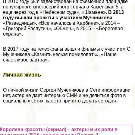
В 2010 году был задействован на съемочной площадке
популярного многосерийного сериала
Каменская 5
, а
еще через год в «Небесном суде», «Шамане».
В 2013
году вышли проекты с участием Мученикова
«Разведчицы», «Все началось в Харбине», в 2014 –
«Григорий Распутин», «Обмен», в 2015 – «Береговая
охрана».
В 2017 году на телеэкраны вышли фильмы с участием С.
Мученикова «Казнить нельзя помиловать», «Наше
счастливое завтра».
Личная жизнь
О личной жизни Сергея Мученикова в Сети информации
нет, актер не дает интервью СМИ и не делиться фото в
социальных сетях, как это принято делать сегодня.
Королева красоты (сериал) – актеры и их роли в
мелодраме 2015 года на канале Россия 1