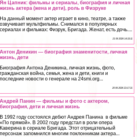
Ян Цапник: фильмы и сериалы, биография и личная
жизнь актера (жена и дети), роль в Физруке
На данный момент актер играет в кино, театре, а также
озвучивает мультфильмы. Снимался в популярных
сериалах и фильмах: Физрук, Бригада. Женат, есть дочь....
21 06 2026 14:33:11
Антон Деникин — биография знаменитости, личная
жизнь, дети
Биография Антона Деникина, личная жизнь, фото,
гражданская война, семья, жена и дети, книги и
последние новости о генерале на 24smi.org...
20 06 2026 23:17:31
Андрей Панин — фильмы и фото с актером,
биография, дети и личная жизнь
В 1992 году состоялся дебют Андрея Панина в фильме
«По прямой». В 2002 году предстал в роли опера
Каверина в сериале Бригада. Этот отрицательный
персонаж запомнился многим поклонникам актера...