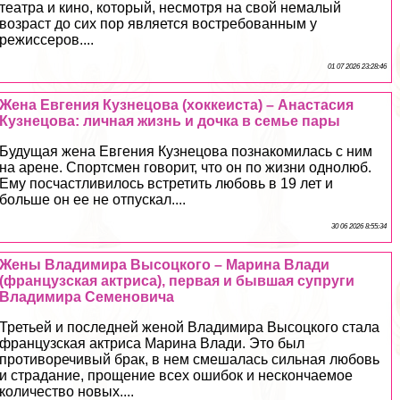
театра и кино, который, несмотря на свой немалый
возраст до сих пор является востребованным у
режиссеров....
01 07 2026 23:28:46
Жена Евгения Кузнецова (хоккеиста) – Анастасия
Кузнецова: личная жизнь и дочка в семье пары
Будущая жена Евгения Кузнецова познакомилась с ним
на арене. Спортсмен говорит, что он по жизни однолюб.
Ему посчастливилось встретить любовь в 19 лет и
больше он ее не отпускал....
30 06 2026 8:55:34
Жены Владимира Высоцкого – Марина Влади
(французская актриса), первая и бывшая супруги
Владимира Семеновича
Третьей и последней женой Владимира Высоцкого стала
французская актриса Марина Влади. Это был
противоречивый бpaк, в нем смешалась сильная любовь
и страдание, прощение всех ошибок и нескончаемое
количество новых....