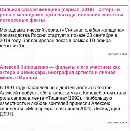
Сильная слабая женщина (сериал, 2019) – актеры и
роли в мелодраме, дата выхода, описание сюжета и
интересные факты
Мелодраматический сериал «Сильная слабая женщина»
производства России стартует в показе 23 сентября в
2019 году. Запланирован показ в рамках ТВ-эфира
«Россия 1»....
23 07 2026 14:24:48
Алексей Кирющенко — фильмы с его участием как
актера и режиссера, биография артиста и личная
жизнь с Ириной
В 1991 году параллельно с деятельностью в театре
Алексей пробует себя в киносъемках. Кинодебютом стала
роль сапера в ленте «Тишина»(1992). Наибольшую
известность и любовь зрителей принесли Алексею
киноленты: «Моя прекрасная няня»(2004); Ликвидация
(2007)...
22 07 2026 13:25:28