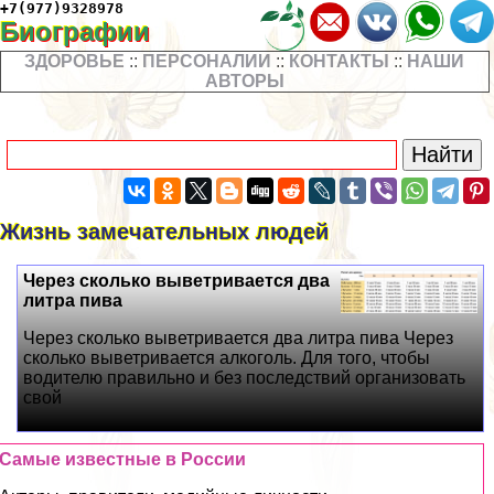
+7(977)9328978
Биографии
ЗДОРОВЬЕ
::
ПЕРСОНАЛИИ
::
КОНТАКТЫ
::
НАШИ
АВТОРЫ
Жизнь замечательных людей
Через сколько выветривается два
литра пива
Через сколько выветривается два литра пива Через
сколько выветривается алкоголь. Для того, чтобы
водителю правильно и без последствий организовать
свой
Самые известные в России