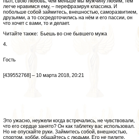
пыл, свою любовь, чем меньше мы мужчину любим, тем
легче нравимся ему, – перефразируя классика. И
побольше собой займитесь, внешностью, саморазвитием,
друзьями, а то сосредоточились на нём и его пассии, он
что хочет с вами, то и делает.
Читайте также: Бьешь во сне бывшего мужа
4.
Гость
[439552768] – 10 марта 2018, 20:21
Это ужасно, неужели когда встречались, не чувствовали,
что его сердце занято? Он как таблетку вас использовал.
Но не опускайте руки. Займитесь собой, внешностью,
спортом, хобби, общайтесь с людьми. Его не пилите,