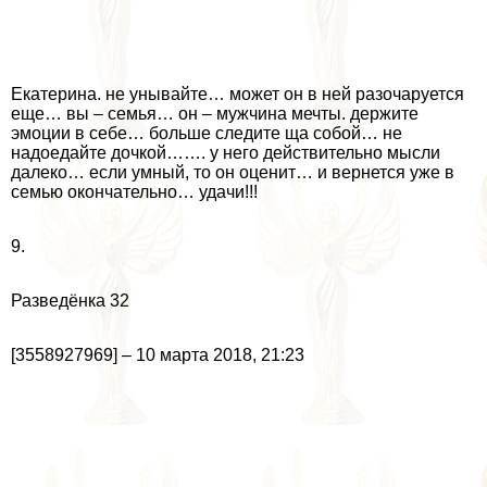
Екатерина. не унывайте… может он в ней разочаруется
еще… вы – семья… он – мужчина мечты. держите
эмоции в себе… больше следите ща собой… не
надоедайте дочкой……. у него действительно мысли
далеко… если умный, то он оценит… и вернется уже в
семью окончательно… удачи!!!
9.
Разведёнка 32
[3558927969] – 10 марта 2018, 21:23