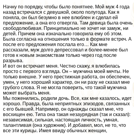
Начну по порядку, чтобы было понятнее. Мой муж 4 года
назад встречался с дeвyшкой, около полугода. Как я
поняла, он был безумно в нее влюблен и сделал ей
предложение, а она его отвергла. Там дeвица была очень
свободолюбивая. Принципиально не хочет ни замуж, ни
детей. Причем она изначально говорила ему об этом.
Была согласна на отношения только в формате встреч. А
после его предложения послала его… Как мне
рассказали, муж долго депрессовал и более-менее был
готов к новым знакомствам только через год после
разрыва.
И вот он встречает меня. Честно скажу, я влюбилась
просто с первого взгляда. Он – мужчина моей мечты. Не
только внешне. У него престижная работа, он обеспечен,
умен, у него хороший хаpaктер, он ни разу не сказал мне
грубого слова. Я не могла поверить, что такой мужчина
может выбрать меня.
Мы поженились, родили дочь. Все, как мне казалось, идет
хорошо. Правда, была неприятных эпизодов, связанных
с его бывшей. Например, он однажды сказал мне, что
восхищен ею. Типа она такая незаурядная (так и сказал):
независимая, сильная, настоящая личность, умная,
талантливая (она художник). И добавил, мол, не то, что
все эти курицы. Имея ввиду обычных женщин,