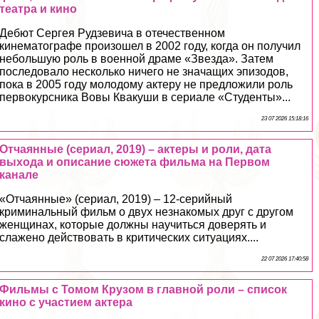
театра и кино
Дебют Сергея Рудзевича в отечественном
кинематографе произошел в 2002 году, когда он получил
небольшую роль в военной драме «Звезда». Затем
последовало несколько ничего не значащих эпизодов,
пока в 2005 году молодому актеру не предложили роль
первокурсника Вовы Квакуши в сериале «Студенты»...
23 07 2026 15:18:16
Отчаянные (сериал, 2019) – актеры и роли, дата
выхода и описание сюжета фильма на Первом
канале
«Отчаянные» (сериал, 2019) – 12-серийный
криминальный фильм о двух незнакомых друг с другом
женщинах, которые должны научиться доверять и
слажено действовать в критических ситуациях....
22 07 2026 17:40:58
Фильмы с Томом Крузом в главной роли – список
кино с участием актера