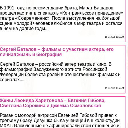
В 1991 году, по рекомендации брата, Марат Башаров
прошел кастинг в спектакль «Кентрвильское приведение»
театра «Современник». После выступления на большой
сцене молодой человек влюбился в мир театра и остался
в нем на долгие годы...
16 07 2026 16:56:24
Сергeй Баталов – фильмы с участием актера, его
личная жизнь и биография
Сергeй Баталов – российский актер театра и кино. В
фильмографии Заслуженного артиста Российской
Федерации более ста ролей в отечественных фильмах и
сериалах....
15 07 2026 19:55:24
Жены Леонида Харитонова – Евгения Гибова,
Светлана Сорокина и Джемма Осмоловская
Роман с молодой актрисой Евгенией Гибовой привел к
третьему бpaку. Девушка была ученицей в школе-студии
МХАТ. Влюбленные не афишировали свои отношения и