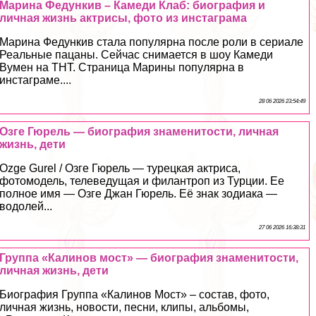
Марина Федункив – Камеди Клаб: биография и
личная жизнь актрисы, фото из инстаграма
Марина Федункив стала популярна после роли в сериале
Реальные пацаны. Сейчас снимается в шоу Камеди
Вумен на ТНТ. Страница Марины популярна в
инстаграме....
28 06 2026 23:54:49
Озге Гюрель — биография знаменитости, личная
жизнь, дети
Ozge Gurel / Озге Гюрель — турецкая актриса,
фотомодель, телеведущая и филантроп из Турции. Ее
полное имя — Озге Джан Гюрель. Её знак зодиака —
водолей...
27 06 2026 16:38:31
Группа «Калинов мост» — биография знаменитости,
личная жизнь, дети
Биография Группа «Калинов Мост» – состав, фото,
личная жизнь, новости, песни, клипы, альбомы,