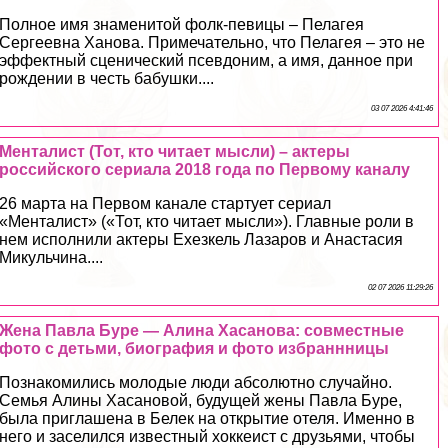
Полное имя знаменитой фолк-певицы – Пелагея
Сергеевна Ханова. Примечательно, что Пелагея – это не
эффектный сценический псевдоним, а имя, данное при
рождении в честь бабушки....
03 07 2026 4:41:46
Менталист (Тот, кто читает мысли) – актеры
российского сериала 2018 года по Первому каналу
26 марта на Первом канале стартует сериал
«Менталист» («Тот, кто читает мысли»). Главные роли в
нем исполнили актеры Ехезкель Лазаров и Анастасия
Микульчина....
02 07 2026 11:29:26
Жена Павла Буре — Алина Хасанова: совместные
фото с детьми, биография и фото избраннницы
Познакомились молодые люди абсолютно случайно.
Семья Алины Хасановой, будущей жены Павла Буре,
была приглашена в Белек на открытие отеля. Именно в
него и заселился известный хоккеист с друзьями, чтобы