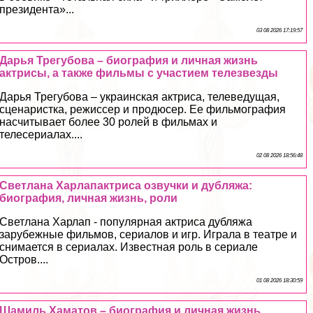
президента»...
03 08 2026 17:19:57
Дарья Трегубова – биография и личная жизнь
актрисы, а также фильмы с участием телезвезды
Дарья Трегубова – украинская актриса, телеведущая,
сценаристка, режиссер и продюсер. Ее фильмография
насчитывает более 30 ролей в фильмах и
телесериалах....
02 08 2026 18:56:48
Светлана Харлапактриса озвучки и дубляжа:
биография, личная жизнь, роли
Светлана Харлап - популярная актриса дубляжа
зарубежные фильмов, сериалов и игр. Играла в театре и
снимается в сериалах. Известная роль в сериале
Остров....
01 08 2026 18:30:59
Шамиль Хаматов – биография и личная жизнь