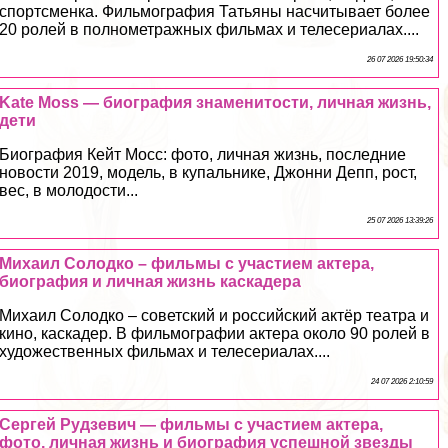
спортсменка. Фильмография Татьяны насчитывает более
20 ролей в полнометражных фильмах и телесериалах....
26 07 2026 19:50:34
Kate Moss — биография знаменитости, личная жизнь,
дети
Биография Кейт Мосс: фото, личная жизнь, последние
новости 2019, модель, в купальнике, Джонни Депп, рост,
вес, в молодости...
25 07 2026 13:39:26
Михаил Солодко – фильмы с участием актера,
биография и личная жизнь каскадера
Михаил Солодко – советский и российский актёр театра и
кино, каскадер. В фильмографии актера около 90 ролей в
художественных фильмах и телесериалах....
24 07 2026 2:10:59
Сергeй Рудзевич — фильмы с участием актера,
фото, личная жизнь и биография успешной звезды