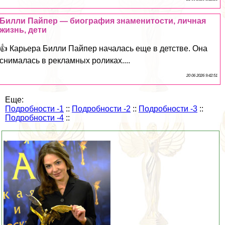
Билли Пайпер — биография знаменитости, личная
жизнь, дети
👍 Карьера Билли Пайпер началась еще в детстве. Она
снималась в рекламных роликах....
20 06 2026 9:42:51
Еще:
Подробности -1
::
Подробности -2
::
Подробности -3
::
Подробности -4
::