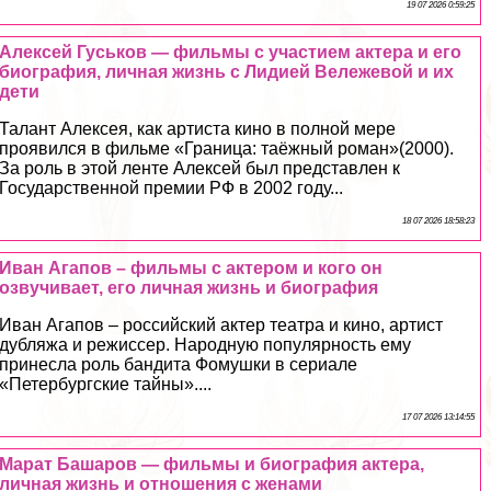
19 07 2026 0:59:25
Алексей Гуськов — фильмы с участием актера и его
биография, личная жизнь с Лидией Вележевой и их
дети
Талант Алексея, как артиста кино в полной мере
проявился в фильме «Граница: таёжный роман»(2000).
За роль в этой ленте Алексей был представлен к
Государственной премии РФ в 2002 году...
18 07 2026 18:58:23
Иван Агапов – фильмы с актером и кого он
озвучивает, его личная жизнь и биография
Иван Агапов – российский актер театра и кино, артист
дубляжа и режиссер. Народную популярность ему
принесла роль бандита Фомушки в сериале
«Петербургские тайны»....
17 07 2026 13:14:55
Марат Башаров — фильмы и биография актера,
личная жизнь и отношения с женами