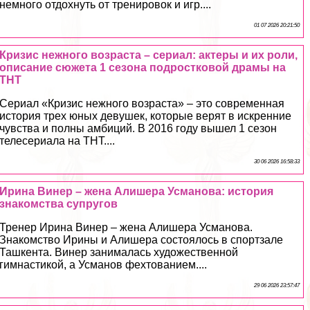
немного отдохнуть от тренировок и игр....
01 07 2026 20:21:50
Кризис нежного возраста – сериал: актеры и их роли,
описание сюжета 1 сезона подростковой драмы на
ТНТ
Сериал «Кризис нежного возраста» – это современная
история трех юных дeвyшек, которые верят в искренние
чувства и полны амбиций. В 2016 году вышел 1 сезон
телесериала на ТНТ....
30 06 2026 16:58:33
Ирина Винер – жена Алишера Усманова: история
знакомства супругов
Тренер Ирина Винер – жена Алишера Усманова.
Знакомство Ирины и Алишера состоялось в спортзале
Ташкента. Винер занималась художественной
гимнастикой, а Усманов фехтованием....
29 06 2026 23:57:47