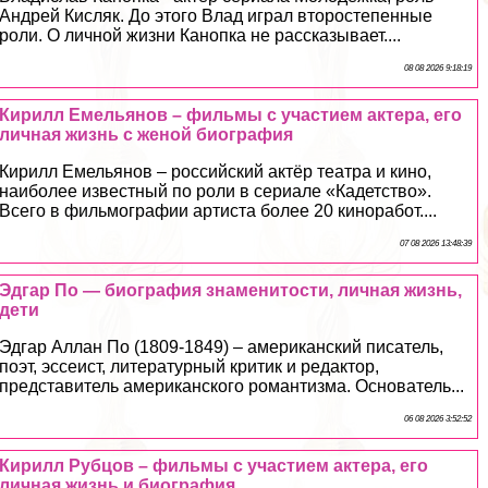
Андрей Кисляк. До этого Влад играл второстепенные
роли. О личной жизни Канопка не рассказывает....
08 08 2026 9:18:19
Кирилл Емельянов – фильмы с участием актера, его
личная жизнь с женой биография
Кирилл Емельянов – российский актёр театра и кино,
наиболее известный по роли в сериале «Кадетство».
Всего в фильмографии артиста более 20 киноработ....
07 08 2026 13:48:39
Эдгар По — биография знаменитости, личная жизнь,
дети
Эдгар Аллан По (1809-1849) – американский писатель,
поэт, эссеист, литературный критик и редактор,
представитель американского романтизма. Основатель...
06 08 2026 3:52:52
Кирилл Рубцов – фильмы с участием актера, его
личная жизнь и биография