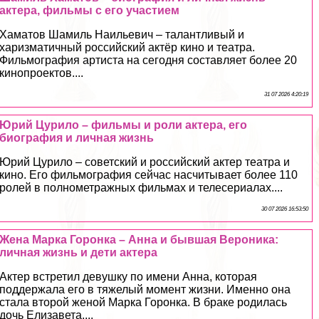
актера, фильмы с его участием
Хаматов Шамиль Наильевич – талантливый и
харизматичный российский актёр кино и театра.
Фильмография артиста на сегодня составляет более 20
кинопроектов....
31 07 2026 4:20:19
Юрий Цурило – фильмы и роли актера, его
биография и личная жизнь
Юрий Цурило – советский и российский актер театра и
кино. Его фильмография сейчас насчитывает более 110
ролей в полнометражных фильмах и телесериалах....
30 07 2026 16:53:50
Жена Марка Горонка – Анна и бывшая Вероника:
личная жизнь и дети актера
Актер встретил дeвyшку по имени Анна, которая
поддержала его в тяжелый момент жизни. Именно она
стала второй женой Марка Горонка. В бpaке родилась
дочь Елизавета....