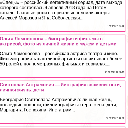
«Спецы» – российский детективный сериал, дата выхода
которого состоялась 9 апреля 2018 года на Пятом
канале. Главные роли в сериале исполнили актеры
Алексей Морозов и Яна Соболевская....
11 07 2026 6:14:38
Ольга Ломоносова – биография и фильмы с
актрисой, фото из личной жизни с мужем и детьми
Ольга Ломоносова – российская актриса театра и кино.
Фильмография талантливой артистки насчитывает более
50 ролей в полнометражных фильмах и сериалах....
10 07 2026 22:18:42
Святослав Астрамович — биография знаменитости,
личная жизнь, дети
Биография Святослава Астрамовича: личная жизнь,
последние новости, фильмография актера, жена, дети,
Маргарита Гостюхина, Инстаграм...
09 07 2026 6:53:20