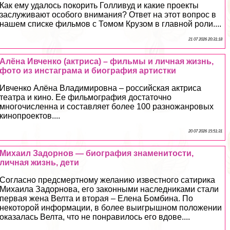
Как ему удалось покорить Голливуд и какие проекты
заслуживают особого внимания? Ответ на этот вопрос в
нашем списке фильмов с Томом Крузом в главной роли....
21 07 2026 20:31:18
Алёна Ивченко (актриса) – фильмы и личная жизнь,
фото из инстаграма и биография артистки
Ивченко Алёна Владимировна – российская актриса
театра и кино. Ее фильмография достаточно
многочисленна и составляет более 100 разножанровых
кинопроектов....
20 07 2026 15:51:31
Михаил Задорнов — биография знаменитости,
личная жизнь, дети
Согласно предcмepтному желанию известного сатирика
Михаила Задорнова, его законными наследниками стали
первая жена Велта и вторая – Елена Бомбина. По
некоторой информации, в более выигрышном положении
оказалась Велта, что не понравилось его вдове....