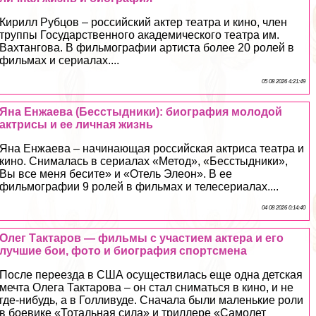
Кирилл Рубцов – российский актер театра и кино, члeн
труппы Государственного академического театра им.
Вахтангова. В фильмографии артиста более 20 ролей в
фильмах и сериалах....
05 08 2026 4:21:49
Яна Енжаева (Бесстыдники): биография молодой
актрисы и ее личная жизнь
Яна Енжаева – начинающая российская актриса театра и
кино. Снималась в сериалах «Метод», «Бесстыдники»,
Вы все меня бесите» и «Отель Элеон». В ее
фильмографии 9 ролей в фильмах и телесериалах....
04 08 2026 0:14:40
Олег Тактаров — фильмы с участием актера и его
лучшие бои, фото и биография спортсмена
После переезда в США осуществилась еще одна детская
мечта Олега Тактарова – он стал сниматься в кино, и не
где-нибудь, а в Голливуде. Сначала были маленькие роли
в боевике «Тотальная сила» и триллере «Самолет