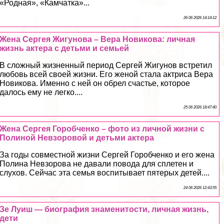
«Родная», «Камчатка»...
26 06 2026 14:14:12
Жена Сергея Жигунова – Вера Новикова: личная
жизнь актера с детьми и семьей
В сложный жизненный период Сергeй Жигунов встретил
любовь всей своей жизни. Его женой стала актриса Вера
Новикова. Именно с ней он обрел счастье, которое
далось ему не легко....
25 06 2026 18:47:40
Жена Сергея Горобченко – фото из личной жизни с
Полиной Невзоровой и детьми актера
За годы совместной жизни Сергeй Горобченко и его жена
Полина Невзорова не давали повода для сплетен и
слухов. Сейчас эта семья воспитывает пятерых детей....
24 06 2026 12:43:55
Зе Луиш — биография знаменитости, личная жизнь,
дети