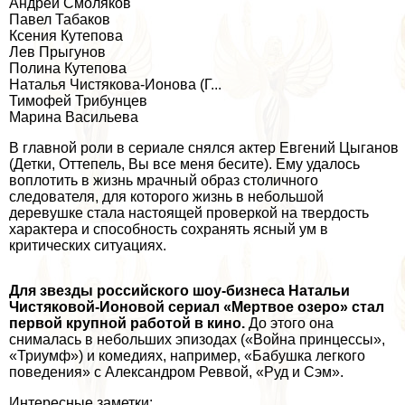
Андрей Смоляков
Павел Табаков
Ксения Кутепова
Лев Прыгунов
Полина Кутепова
Наталья Чистякова-Ионова (Г...
Тимофей Трибунцев
Марина Васильева
В главной роли в сериале снялся актер
Евгений Цыганов
(
Детки
,
Оттепель
,
Вы все меня бесите
). Ему удалось
воплотить в жизнь мрачный образ столичного
следователя, для которого жизнь в небольшой
деревушке стала настоящей проверкой на твердость
хаpaктера и способность сохранять ясный ум в
критических ситуациях.
Для звезды российского шоу-бизнеса Натальи
Чистяковой-Ионовой сериал «Мертвое озеро» стал
первой крупной работой в кино.
До этого она
снималась в небольших эпизодах («Война принцессы»,
«Триумф») и комедиях, например, «Бабушка легкого
поведения» с Александром Реввой, «Руд и Сэм».
Интересные заметки: