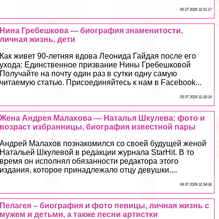
06 07 2026 11:51:17
Нина Гребешкова — биография знаменитости,
личная жизнь, дети
Как живет 90-летняя вдова Леонида Гайдая после его
ухода: Единственное призвание Нины Гребешковой
Получайте на почту один раз в сутки одну самую
читаемую статью. Присоединяйтесь к нам в Facebook...
05 07 2026 11:30:19
Жена Андрея Малахова — Наталья Шкулева: фото и
возраст избранницы, биография известной пары
Андрей Малахов познакомился со своей будущей женой
Натальей Шкулевой в редакции журнала StarHit. В то
время он исполнял обязанности редактора этого
издания, которое принадлежало отцу дeвyшки....
04 07 2026 11:54:36
Пелагея – биография и фото певицы, личная жизнь с
мужем и детьми, а также песни артистки