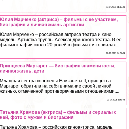
29 07 2026 14:36:43
Юлия Марченко (актриса) – фильмы с ее участием,
биография и личная жизнь артистки
Юлия Марченко – российская актриса театра и кино,
модель. Артистка труппы Александринского театра. В ее
фильмографии около 20 ролей в фильмах и сериалах....
28 07 2026 14:24:45
Принцесса Маргарет — биография знаменитости,
личная жизнь, дети
Младшая сестра королевы Елизаветы II, принцесса
Маргарет обратила на себя внимание своей личной
жизнью, отмеченной противоречивыми отношениями....
27 07 2026 6:28:43
Татьяна Храмова (актриса) – фильмы и сериалы с
ней, фото с мужем и биография
Татьяна Храмова – российская киноактриса, модель,