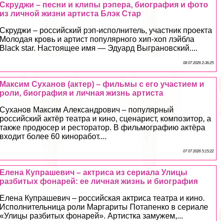
Скруджи – песни и клипы рэпера, биография и фото
из личной жизни артиста Блэк Стар
Скруджи – российский рэп-исполнитель, участник проекта
Молодая кровь и артист популярного хип-хоп лэйбла
Black star. Настоящее имя — Эдуард Выграновский....
08 07 2026 2:36:25
Максим Суханов (актер) – фильмы с его участием и
роли, биография и личная жизнь артиста
Суханов Максим Александрович – популярный
российский актёр театра и кино, сценарист, композитор, а
также продюсер и ресторатор. В фильмографию актёра
входит более 60 киноработ....
07 07 2026 5:15:22
Елена Купрашевич – актриса из сериала Улицы
разбитых фонарей: ее личная жизнь и биография
Елена Купрашевич – российская актриса театра и кино.
Исполнительница роли Маргариты Потапенко в сериале
«Улицы разбитых фонарей». Артистка замужем,...