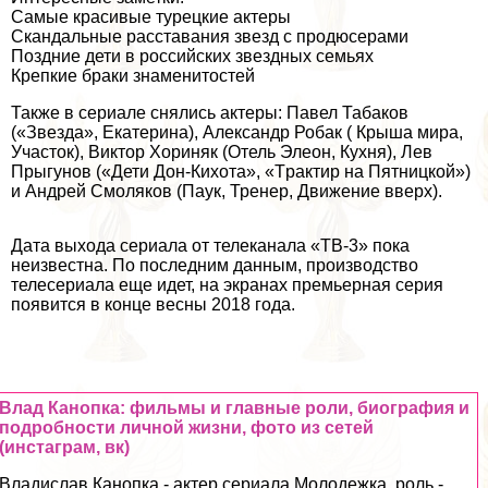
Самые красивые турецкие актеры
Скандальные расставания звезд с продюсерами
Поздние дети в российских звездных семьях
Крепкие бpaки знаменитостей
Также в сериале снялись актеры:
Павел Табаков
(«Звезда»,
Екатерина
),
Александр Робак
(
Крыша мира
,
Участок
),
Виктор Хориняк
(
Отель Элеон
,
Кухня
), Лев
Прыгунов («Дети Дон-Кихота», «Тpaктир на Пятницкой»)
и
Андрей Смоляков
(
Паук
,
Тренер
,
Движение вверх
).
Дата выхода сериала от телеканала «ТВ-3» пока
неизвестна. По последним данным, производство
телесериала еще идет, на экранах премьерная серия
появится в конце весны 2018 года.
Влад Канопка: фильмы и главные роли, биография и
подробности личной жизни, фото из сетей
(инстаграм, вк)
Владислав Канопка - актер сериала Молодежка, роль -