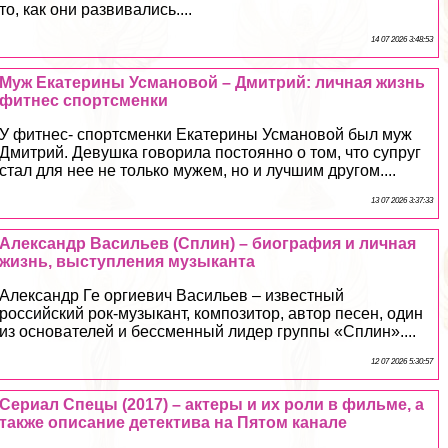
то, как они развивались....
14 07 2026 3:48:53
Муж Екатерины Усмановой – Дмитрий: личная жизнь
фитнес спортсменки
У фитнес- спортсменки Екатерины Усмановой был муж
Дмитрий. Девушка говорила постоянно о том, что супруг
стал для нее не только мужем, но и лучшим другом....
13 07 2026 3:37:33
Александр Васильев (Сплин) – биография и личная
жизнь, выступления музыканта
Александр Ге opгиевич Васильев – известный
российский рок-музыкант, композитор, автор песен, один
из основателей и бессменный лидер группы «Сплин»....
12 07 2026 5:30:57
Сериал Спецы (2017) – актеры и их роли в фильме, а
также описание детектива на Пятом канале