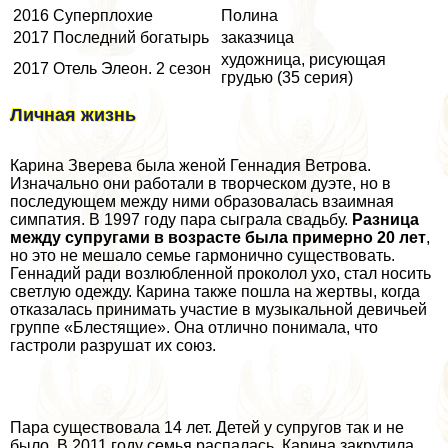
2016
Суперплохие
Полина
2017
Последний богатырь
заказчица
художница, рисующая
2017
Отель Элеон
. 2 сезон
гpyдью (35 серия)
Личная жизнь
Карина Зверева была женой Геннадия Ветрова.
Изначально они работали в творческом дуэте, но в
последующем между ними образовалась взаимная
симпатия. В 1997 году пара сыграла свадьбу.
Разница
между супругами в возрасте была примерно 20 лет
,
но это не мешало семье гармонично существовать.
Геннадий ради возлюбленной проколол ухо, стал носить
светлую одежду. Карина также пошла на жертвы, когда
отказалась принимать участие в музыкальной девичьей
группе «Блестящие». Она отлично понимала, что
гастроли разрушат их союз.
Пара существовала 14 лет. Детей у супругов так и не
было. В 2011 году семья распалась. Карина закрутила