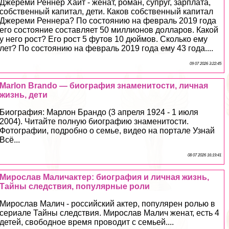
Джереми Реннер Хайт - женат, роман, супруг, зарплата,
собственный капитал, дети. Каков собственный капитал
Джереми Реннера? По состоянию на февраль 2019 года
его состояние составляет 50 миллионов долларов. Какой
у него рост? Его рост 5 футов 10 дюймов. Сколько ему
лет? По состоянию на февраль 2019 года ему 43 года....
09 07 2026 3:22:45
Marlon Brando — биография знаменитости, личная
жизнь, дети
Биография: Марлон Брандо (3 апреля 1924 - 1 июля
2004). Читайте полную биографию знаменитости.
Фотографии, подробно о семье, видео на портале Узнай
Всё...
08 07 2026 16:19:41
Мирослав Маличактер: биография и личная жизнь,
Тайны следствия, популярные роли
Мирослав Малич - российский актер, популярен ролью в
сериале Тайны следствия. Мирослав Малич женат, есть 4
детей, свободное время проводит с семьей....