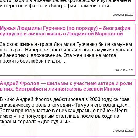
фотографии в нижнем белье, фотосессия в купальнике и
интересные факты из биографии знаменитости...
19 06 2026 19:23:37
Мужья Людмилы Гурченко (по порядку) – биография
супругов и личная жизнь с Людмилой Марковной
За свою жизнь актриса Людмила Гурченко была замужем
шесть раз. Наверное, постоянная любовь мужчин давала
ей энергию и вдохновение. Эта женщина не могла
прожить без любви ни дня....
18 06 2026 4:35:51
Андрей Фролов — фильмы с участием актера и роли
в них, биография и личная жизнь с женой Инной
В кино Андрей Фролов дебютировал в 2003 году, сыграв
эпизодическую роль в комедии «Тимур и его комaндос».
Затем принял участие в съемках драмы о войне «Честь
имею!», но популярным стал лишь после выхода на
экраны сериала «Две судьбы»...
17 06 2026 17:28:33