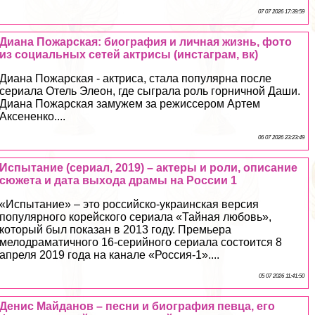
07 07 2026 17:39:59
Диана Пожарская: биография и личная жизнь, фото
из социальных сетей актрисы (инстаграм, вк)
Диана Пожарская - актриса, стала популярна после
сериала Отель Элеон, где сыграла роль горничной Даши.
Диана Пожарская замужем за режиссером Артем
Аксененко....
06 07 2026 23:23:49
Испытание (сериал, 2019) – актеры и роли, описание
сюжета и дата выхода драмы на России 1
«Испытание» – это российско-украинская версия
популярного корейского сериала «Тайная любовь»,
который был показан в 2013 году. Премьера
мелодраматичного 16-серийного сериала состоится 8
апреля 2019 года на канале «Россия-1»....
05 07 2026 11:41:50
Денис Майданов – песни и биография певца, его