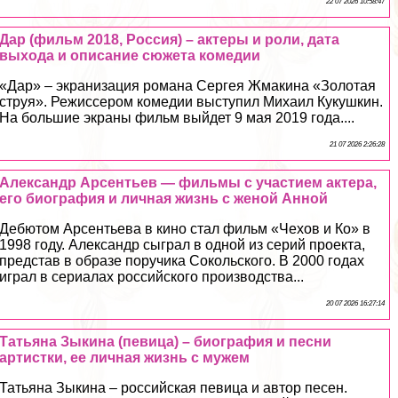
22 07 2026 10:58:47
Дар (фильм 2018, Россия) – актеры и роли, дата
выхода и описание сюжета комедии
«Дар» – экранизация романа Сергея Жмакина «Золотая
струя». Режиссером комедии выступил Михаил Кукушкин.
На большие экраны фильм выйдет 9 мая 2019 года....
21 07 2026 2:26:28
Александр Арсентьев — фильмы с участием актера,
его биография и личная жизнь с женой Анной
Дебютом Арсентьева в кино стал фильм «Чехов и Ко» в
1998 году. Александр сыграл в одной из серий проекта,
представ в образе поручика Сокольского. В 2000 годах
играл в сериалах российского производства...
20 07 2026 16:27:14
Татьяна Зыкина (певица) – биография и песни
артистки, ее личная жизнь с мужем
Татьяна Зыкина – российская певица и автор песен.