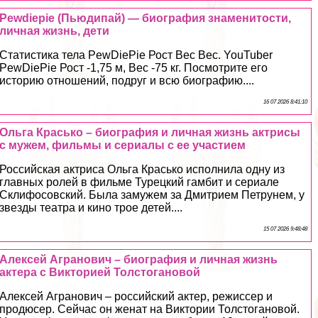
Pewdiepie (Пьюдипай) — биография знаменитости,
личная жизнь, дети
Статистика тела PewDiePie Рост Вес Вес. YouTuber
PewDiePie Рост -1,75 м, Вес -75 кг. Посмотрите его
историю отношений, подруг и всю биографию....
16 07 2026 8:41:10
Ольга Красько – биография и личная жизнь актрисы
с мужем, фильмы и сериалы с ее участием
Российская актриса Ольга Красько исполнила одну из
главных ролей в фильме Турецкий гамбит и сериале
Склифосовский. Была замужем за Дмитрием Петрунем, у
звезды театра и кино трое детей....
15 07 2026 9:48:48
Алексей Агранович – биография и личная жизнь
актера с Викторией Толстогановой
Алексей Агранович – российский актер, режиссер и
продюсер. Сейчас он женат на Виктории Толстогановой.