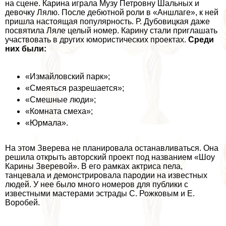
на сцене. Карина играла Музу Петровну Шальных и
дeвoчку Лялю. После дебютной роли в «Аншлаге», к ней
пришла настоящая популярность. Р. Дубовицкая даже
посвятила Ляле целый номер. Карину стали приглашать
участвовать в других юмористических проектах.
Среди
них были:
«Измайловский парк»;
«Смеяться разрешается»;
«Смешные люди»;
«Комната смеха»;
«Юрмала».
На этом Зверева не планировала останавливаться. Она
решила открыть авторский проект под названием «Шоу
Карины Зверевой». В его рамках актриса пела,
танцевала и демонстрировала пародии на известных
людей. У нее было много номеров для публики с
известными мастерами эстрады С. Рожковым и Е.
Воробей.