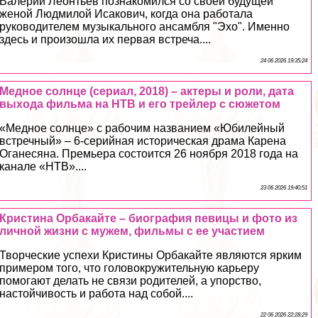
Валерий Леонтьев познакомился со своей будущей
женой Людмилой Исакович, когда она работала
руководителем музыкального ансамбля "Эхо". Именно
здесь и произошла их первая встреча....
24 06 2026 19:35:24
Медное солнце (сериал, 2018) – актеры и роли, дата
выхода фильма на НТВ и его трейлер с сюжетом
«Медное солнце» с рабочим названием «Юбилейный
встречный» – 6-серийная историческая драма Карена
Оганесяна. Премьера состоится 26 ноября 2018 года на
канале «НТВ»....
23 06 2026 19:40:51
Кристина Орбакайте – биография певицы и фото из
личной жизни с мужем, фильмы с ее участием
Творческие успехи Кристины Орбакайте являются ярким
примером того, что головокружительную карьеру
помогают делать не связи родителей, а упорство,
настойчивость и работа над собой....
22 06 2026 22:28:29