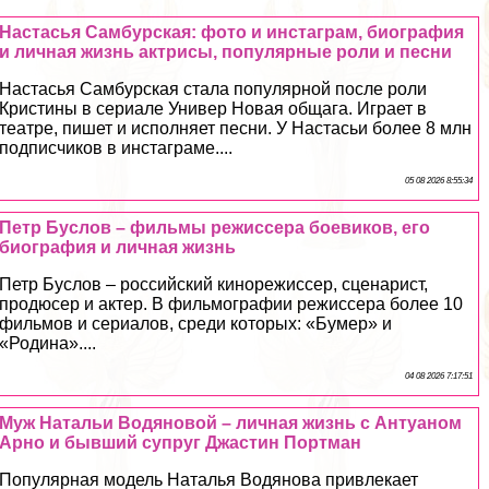
Настасья Самбурская: фото и инстаграм, биография
и личная жизнь актрисы, популярные роли и песни
Настасья Самбурская стала популярной после роли
Кристины в сериале Универ Новая общага. Играет в
театре, пишет и исполняет песни. У Настасьи более 8 млн
подписчиков в инстаграме....
05 08 2026 8:55:34
Петр Буслов – фильмы режиссера боевиков, его
биография и личная жизнь
Петр Буслов – российский кинорежиссер, сценарист,
продюсер и актер. В фильмографии режиссера более 10
фильмов и сериалов, среди которых: «Бумер» и
«Родина»....
04 08 2026 7:17:51
Муж Натальи Водяновой – личная жизнь с Антуаном
Арно и бывший супруг Джастин Портман
Популярная модель Наталья Водянова привлекает