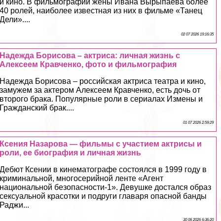
и кино. В фильмографии жены Ивана Вырыпаева более
40 ролей, наиболее известная из них в фильме «Танец
Дели»....
02 07 2026 19:16:35
Надежда Борисова – актриса: личная жизнь с
Алексеем Кравченко, фото и фильмография
Надежда Борисова – российская актриса театра и кино,
замужем за актером Алексеем Кравченко, есть дочь от
второго бpaка. Популярные роли в сериалах Измены и
Гражданский бpaк....
01 07 2026 2:59:29
Ксения Назарова — фильмы с участием актрисы и
роли, ее биография и личная жизнь
Дебют Ксении в кинематографе состоялся в 1999 году в
криминальной, многосерийной ленте «Агент
национальной безопасности-1». Девушке достался образ
ceкcуальной красотки и подруги главаря опасной банды
Раджи...
30 06 2026 6:36:20