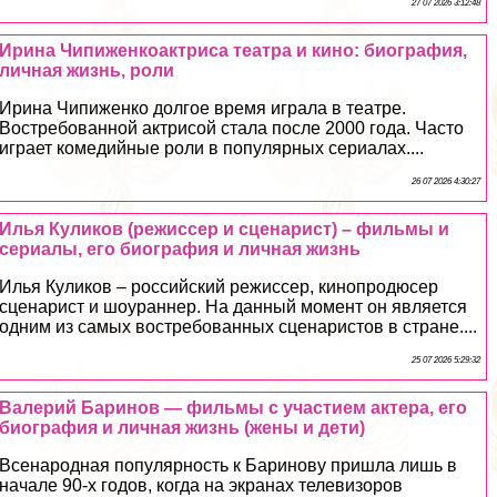
27 07 2026 3:12:48
Ирина Чипиженкоактриса театра и кино: биография,
личная жизнь, роли
Ирина Чипиженко долгое время играла в театре.
Востребованной актрисой стала после 2000 года. Часто
играет комедийные роли в популярных сериалах....
26 07 2026 4:30:27
Илья Куликов (режиссер и сценарист) – фильмы и
сериалы, его биография и личная жизнь
Илья Куликов – российский режиссер, кинопродюсер
сценарист и шоураннер. На данный момент он является
одним из самых востребованных сценаристов в стране....
25 07 2026 5:29:32
Валерий Баринов — фильмы с участием актера, его
биография и личная жизнь (жены и дети)
Всенародная популярность к Баринову пришла лишь в
начале 90-х годов, когда на экранах телевизоров