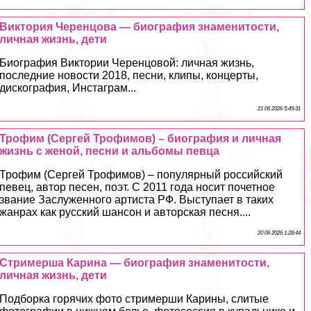
Виктория Черенцова — биография знаменитости,
личная жизнь, дети
Биография Виктории Черенцовой: личная жизнь,
последние новости 2018, песни, клипы, концерты,
дискография, Инстаграм...
21 06 2026 5:45:31
Трофим (Сергeй Трофимов) – биография и личная
жизнь с женой, песни и альбомы певца
Трофим (Сергeй Трофимов) – популярный российский
певец, автор песен, поэт. С 2011 года носит почетное
звание Заслуженного артиста РФ. Выступает в таких
жанрах как русский шансон и авторская песня....
20 06 2026 1:28:44
Стримерша Карина — биография знаменитости,
личная жизнь, дети
Подборка горячих фото стримерши Карины, слитые