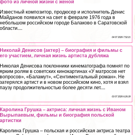
фото из личной жизни с женой
Известный композитор, продюсер и исполнитель Денис
Майданов появился на свет в феврале 1976 года в
небольшом российском городе Балаково в Саратовской
области....
04 07 2026 7:52:21
Николай Денисов (актер) – биография и фильмы с
его участием, личная жизнь артиста дубляжа
Николая Денисова поклонники кинематографа помнят по
ярким ролям в советских кинокартинах «У матросов нет
вопросов», «Баламут», «Сентиментальный роман». Не
затерялся артист и в новом российском кино, хотя и взял
паузу продолжительностью более десяти лет....
03 07 2026 6:26:39
Каролина Грушка – актриса: личная жизнь с Иваном
Вырыпаевым, фильмы и биография польской
артистки
Каролина Грушка – польская и российская актриса театра