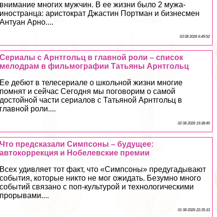
внимание многих мужчин. В ее жизни было 2 мужа-
иностранца: аристократ Джастин Портман и бизнесмен
Антуан Арно....
03 08 2026 6:49:52
Сериалы с Арнтгольц в главной роли – список
мелодрам в фильмографии Татьяны Арнтгольц
Ее дебют в телесериале о школьной жизни многие
помнят и сейчас Сегодня мы поговорим о самой
достойной части сериалов с Татьяной Арнтгольц в
главной роли....
02 08 2026 19:38:49
Что предсказали Симпсоны – будущее:
автокоррекция и Нобелевские премии
Всех удивляет тот факт, что «Симпсоны» предугадывают
события, которые никто не мог ожидать. Безумно много
событий связано с поп-культурой и технологическими
прорывами....
01 08 2026 22:35:33