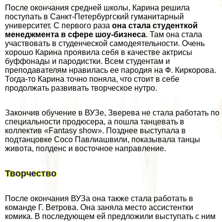
После окончания средней школы, Карина решила
поступать в Санкт-Петербургский гуманитарный
университет. С первого раза
она стала студенткой
менеджмента в сфере шоу-бизнеса
. Там она стала
участвовать в студенческой самодеятельности. Очень
хорошо Карина проявила себя в качестве актрисы
буффонады и пародистки. Всем студентам и
преподавателям нравилась ее пародия на Ф. Киркорова.
Тогда-то Карина точно поняла, что стоит в себе
продолжать развивать творческое нутро.
Закончив обучение в ВУЗе, Зверева не стала работать по
специальности продюсера, а пошла танцевать в
коллектив «Fantasy show». Позднее выступала в
подтанцовке Сосо Павлиашвили, показывала танцы
живота, полденс и восточное направление.
Творчество
После окончания ВУЗа она также стала работать в
комaнде Г. Ветрова. Она заняла место ассистентки
комика. В последующем ей предложили выступать с ним