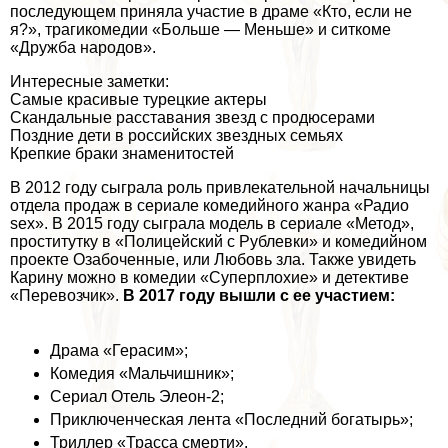
последующем приняла участие в драме «Кто, если не
я?», трагикомедии «Больше — Меньше» и ситкоме
«Дружба народов».
Интересные заметки:
Самые красивые турецкие актеры
Скандальные расставания звезд с продюсерами
Поздние дети в российских звездных семьях
Крепкие бpaки знаменитостей
В 2012 году сыграла роль привлекательной начальницы
отдела продаж в сериале комедийного жанра «Радио
sех». В 2015 году сыграла модель в сериале «Метод»,
пpocтитутку в «Полицейский с Рублевки» и комедийном
проекте
Озабоченные, или Любовь зла
. Также увидеть
Карину можно в комедии «Суперплохие» и детективе
«Перевозчик».
В 2017 году вышли с ее участием:
Драма «Герасим»;
Комедия «Мальчишник»;
Сериал
Отель Элеон-2
;
Приключенческая лента «Последний богатырь»;
Триллер «Трасса cмepти».