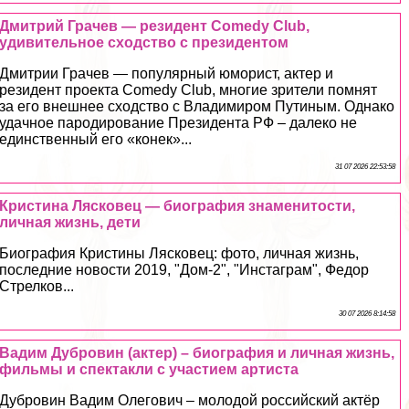
Дмитрий Грачев — резидент Comedy Club,
удивительное сходство с президентом
Дмитрии Грачев — популярный юморист, актер и
резидент проекта Comedy Club, многие зрители помнят
за его внешнее сходство с Владимиром Путиным. Однако
удачное пародирование Президента РФ – далеко не
единственный его «конек»...
31 07 2026 22:53:58
Кристина Лясковец — биография знаменитости,
личная жизнь, дети
Биография Кристины Лясковец: фото, личная жизнь,
последние новости 2019, "Дом-2", "Инстаграм", Федор
Стрелков...
30 07 2026 8:14:58
Вадим Дубровин (актер) – биография и личная жизнь,
фильмы и спектакли с участием артиста
Дубровин Вадим Олегович – молодой российский актёр