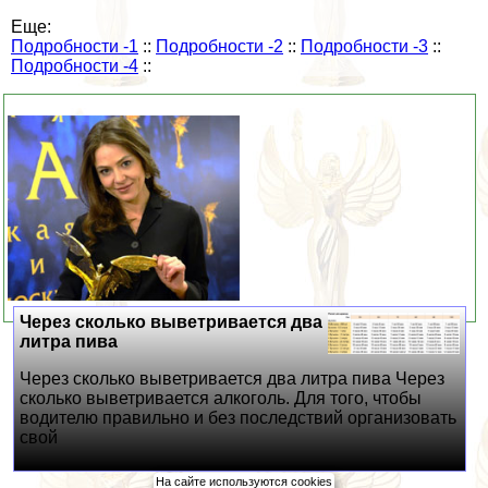
Еще:
Подробности -1
::
Подробности -2
::
Подробности -3
::
Подробности -4
::
Через сколько выветривается два
литра пива
Через сколько выветривается два литра пива Через
сколько выветривается алкоголь. Для того, чтобы
водителю правильно и без последствий организовать
свой
На сайте используются cookies