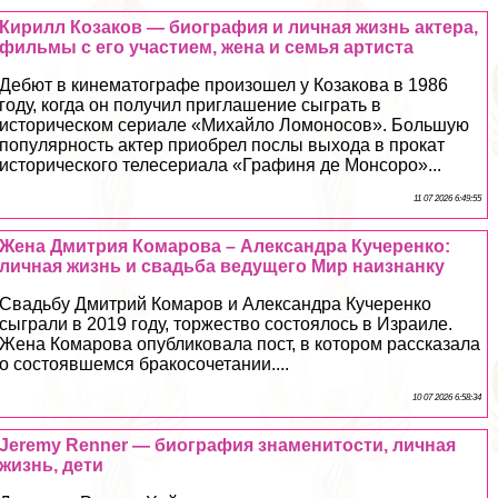
Кирилл Козаков — биография и личная жизнь актера,
фильмы с его участием, жена и семья артиста
Дебют в кинематографе произошел у Козакова в 1986
году, когда он получил приглашение сыграть в
историческом сериале «Михайло Ломоносов». Большую
популярность актер приобрел послы выхода в прокат
исторического телесериала «Графиня де Монсоро»...
11 07 2026 6:49:55
Жена Дмитрия Комарова – Александра Кучеренко:
личная жизнь и свадьба ведущего Мир наизнанку
Свадьбу Дмитрий Комаров и Александра Кучеренко
сыграли в 2019 году, торжество состоялось в Израиле.
Жена Комарова опубликовала пост, в котором рассказала
о состоявшемся бpaкосочетании....
10 07 2026 6:58:34
Jeremy Renner — биография знаменитости, личная
жизнь, дети