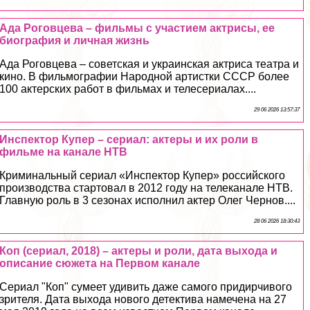
Ада Роговцева – фильмы с участием актрисы, ее
биография и личная жизнь
Ада Роговцева – советская и украинская актриса театра и
кино. В фильмографии Народной артистки СССР более
100 актерских работ в фильмах и телесериалах....
29 06 2026 13:57:37
Инспектор Купер – сериал: актеры и их роли в
фильме на канале НТВ
Криминальный сериал «Инспектор Купер» российского
производства стартовал в 2012 году на телеканале НТВ.
Главную роль в 3 сезонах исполнил актер Олег Чернов....
28 06 2026 18:30:43
Коп (сериал, 2018) – актеры и роли, дата выхода и
описание сюжета на Первом канале
Сериал "Коп" сумеет удивить даже самого придирчивого
зрителя. Дата выхода нового детектива намечена на 27