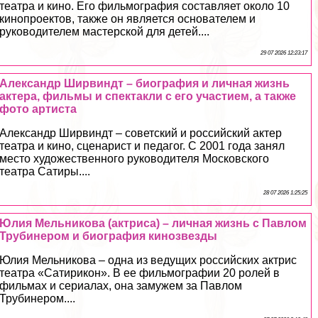
театра и кино. Его фильмография составляет около 10
кинопроектов, также он является основателем и
руководителем мастерской для детей....
29 07 2026 12:23:17
Александр Ширвиндт – биография и личная жизнь
актера, фильмы и спектакли с его участием, а также
фото артиста
Александр Ширвиндт – советский и российский актер
театра и кино, сценарист и педагог. С 2001 года занял
место художественного руководителя Московского
театра Сатиры....
28 07 2026 1:25:25
Юлия Мельникова (актриса) – личная жизнь с Павлом
Трубинером и биография кинозвезды
Юлия Мельникова – одна из ведущих российских актрис
театра «Сатирикон». В ее фильмографии 20 ролей в
фильмах и сериалах, она замужем за Павлом
Трубинером....