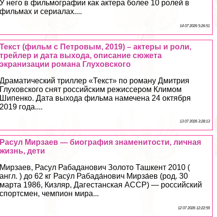
У него в фильмографии как актера более 10 ролей в
фильмах и сериалах....
14 07 2026 5:26:51
Текст (фильм с Петровым, 2019) – актеры и роли,
трейлер и дата выхода, описание сюжета
экранизации романа Глуховского
Драматический триллер «Текст» по роману Дмитрия
Глуховского снят российским режиссером Климом
Шипенко. Дата выхода фильма намечена 24 октября
2019 года....
13 07 2026 3:28:13
Расул Мирзаев — биография знаменитости, личная
жизнь, дети
Мирзаев, Расул Рабаданович Золото Ташкент 2010 (
англ. ) до 62 кг Расу́л Рабада́нович Мирза́ев (род. 30
марта 1986, Кизляр, Дагестанская АССР) — российский
спортсмен, чемпион мира...
12 07 2026 12:22:59