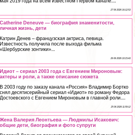
мая 2019 года на всем известном Первом канале....
27 06 2026 16:12:53
Catherine Deneuve — биография знаменитости,
личная жизнь, дети
Катрин Денев – французская актриса, певица.
Известность получила после выхода фильма
«Шербурские зонтики»...
26 06 2026 10:15:43
Идиот – сериал 2003 года с Евгением Мироновым:
актеры и роли, а также описание сюжета
В 2003 году по заказу канала «Россия» Владимир Бортко
снял десятисерийный сериал «Идиот» по роману Федора
Достоевского с Евгением Мироновым в главной роли....
25 06 2026 11:59:12
Жена Валерия Леонтьева — Людмилы Исакович:
общие дети, биография и фото супруги