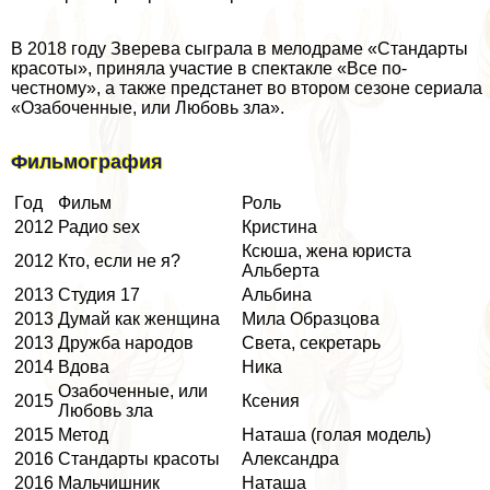
В 2018 году Зверева сыграла в мелодраме «Стандарты
красоты», приняла участие в спектакле «Все по-
честному», а также предстанет во втором сезоне сериала
«Озабоченные, или Любовь зла».
Фильмография
Год
Фильм
Роль
2012
Радио sех
Кристина
Ксюша, жена юриста
2012
Кто, если не я?
Альберта
2013
Студия 17
Альбина
2013
Думай как женщина
Мила Образцова
2013
Дружба народов
Света, секретарь
2014
Вдова
Ника
Озабоченные, или
2015
Ксения
Любовь зла
2015
Метод
Наташа (гoлая модель)
2016
Стандарты красоты
Александра
2016
Мальчишник
Наташа