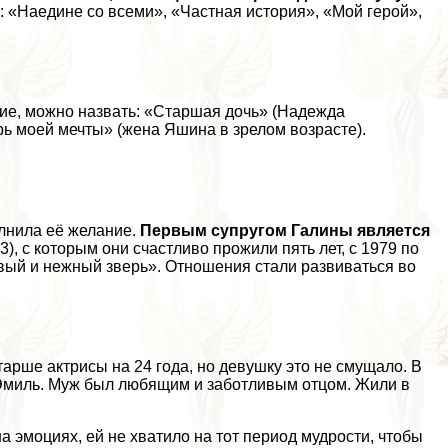
 «Наедине со всеми», «Частная история», «Мой герой»,
тие, можно назвать: «Старшая дочь» (Надежда
рь моей мечты» (жена Яшина в зрелом возрасте).
олнила её желание.
Первым супругом Галины является
3), с которым они счастливо прожили пять лет, с 1979 по
вый и нежный зверь». Отношения стали развиваться во
тарше актрисы на 24 года, но дeвyшку это не смущало. В
а Эмиль. Муж был любящим и заботливым отцом. Жили в
а эмоциях, ей не хватило на тот период мудрости, чтобы