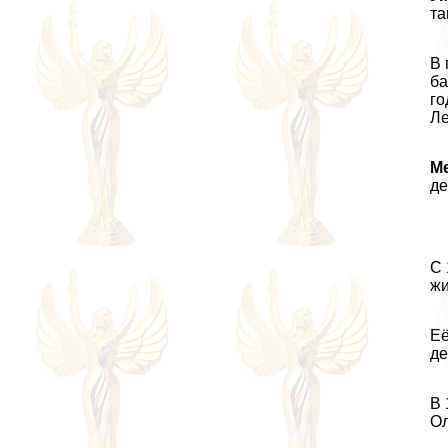
та
В 
ба
го
Ле
Ме
дe
С 
жи
Её
дe
В 
Ол