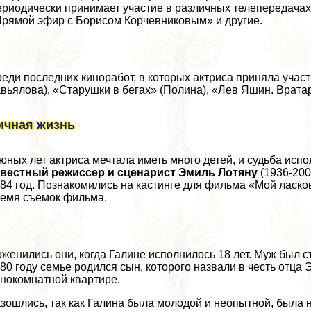
риодически принимает участие в различных телепередачах:
рямой эфир с Борисом Корчевниковым» и другие.
еди последних киноработ, в которых актриса приняла учас
вьялова), «Старушки в бегах» (Полина), «Лев Яшин. Врата
ичная жизнь
юных лет актриса мечтала иметь много детей, и судьба исп
звестный режиссер и сценарист Эмиль Лотяну
(1936-200
84 год. Познакомились на кастинге для фильма «Мой ласко
емя съёмок фильма.
женились они, когда Галине исполнилось 18 лет. Муж был с
80 году семье родился сын, которого назвали в честь отц
нокомнатной квартире.
зошлись, так как Галина была молодой и неопытной, была н