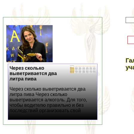
Га
уч
Через сколько
выветривается два
литра пива
Через сколько выветривается два
литра пива Через сколько
выветривается алкоголь. Для того,
чтобы водителю правильно и без
последствий организовать свой