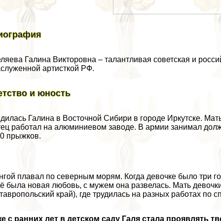
иография
ляева Галина Викторовна – талантливая советская и россий
служенной артисткой РФ.
етство и юность
дилась Галина в Восточной Сибири в городе Иркутске. Мат
ец работал на алюминиевом заводе. В армии занимал долж
0 прыжков.
гой плавал по северным морям. Когда дeвoчке было три год
ё была новая любовь, с мужем она развелась. Мать дeвoч
тавропольский край), где трудилась на разных работах по с
е с ранних лет в детском саду Галя стала проявлять т