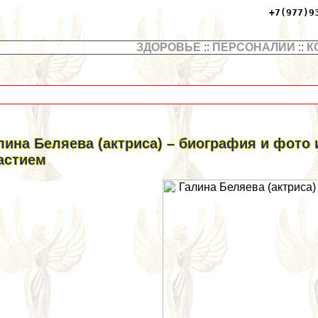
+7(977)9
ЗДОРОВЬЕ
::
ПЕРСОНАЛИИ
::
К
лина Беляева (актриса) – биография и фото
астием