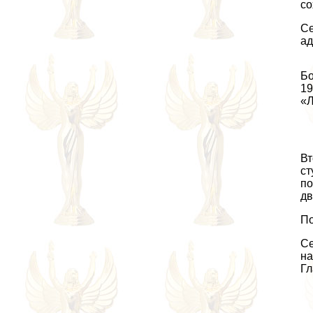
со
Се
ад
Бо
19
«Л
Вт
ст
по
дв
По
Се
на
Гл