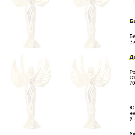
Б
Бе
За
Д
Ро
От
70
Юн
не
(С
Уж