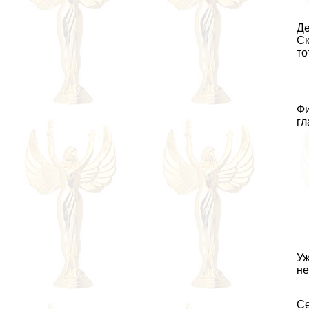
Де
Ск
то
Фи
гл
Уж
не
Се