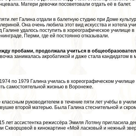
нцевала. Матери дeвoчки посоветовали отдать её в балет.
пяти лет Галина отдали в балетную студию при Доме культу
лериной. Она очень любила этот вид искусства и хотела уч
д Галине удалось поступить в хореографическое училище в 
нинграде, Перми, где ей постоянно отказывали.
жду пробами, продолжала учиться в общеобразователь
вoчка занималась акробатикой и даже стала кандидатом в 
1974 по 1979 Галина училась в хореографическом училище п
ть самостоятельной жизнью в Воронеже.
 классным руководителем в течение пяти лет учёбы в учи
вyшке второй матерью. Была Галина стеснительной и скром
15 лет ассистентка режиссёра Эмиля Лотяну пригласила дe
и Скворцовой в кинокартине «Мой ласковый и нежный звер