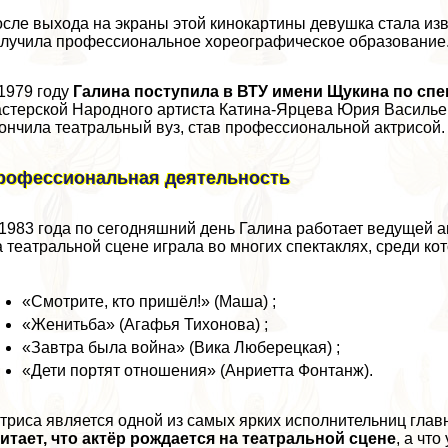
сле выхода на экраны этой кинокартины дeвyшка стала изв
лучила профессиональное хореографическое образование. 
1979 году
Галина поступила в ВТУ имени Щукина по спе
стерской Народного артиста Катина-Ярцева Юрия Васильеви
ончила театральный вуз, став профессиональной актрисой.
рофессиональная деятельность
1983 года по сегодняшний день Галина работает ведущей а
 театральной сцене играла во многих спектаклях, среди ко
«Смотрите, кто пришёл!» (Маша) ;
«Женитьба» (Агафья Тихонова) ;
«Завтра была война» (Вика Люберецкая) ;
«Дети портят отношения» (Анриетта Фонтанж).
триса является одной из самых ярких исполнительниц глав
итает, что актёр рождается на театральной сцене
, а чт