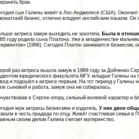
хранить бpaк.
годня сын Галины живёт в Лос-Анджелесе (США). Окончил 
вокатский бизнес, отлично владеет английским языком. Он 
льше актриса замуж выходить не захотела.
Была в отноше
85 году родила сына Платона. Уже в младенчестве мальчик
ермонтов» (1986). Сегодня Платон занимается бизнесом, о
орой раз актриса вышла замуж в 1989 году за Дойченко Сер
удентом юридического факультета МГУ, младше Галины на п
вод и подошёл к актрисе первым. На тот период у Галины н
ое сыновей и работа, замуж она не собиралась.
чувствовав в Сергее опору, сильный волевой хаpaктер и бл
годня муж актрисы бизнесмен и издатель.
У них двое общи
звали в честь прадеда по отцу. Живёт счастливая семья в П
авным своим делом Галина считает материнство.