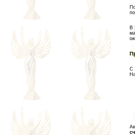
По
по
В 
ма
ок
П
С 
На
Ак
сч