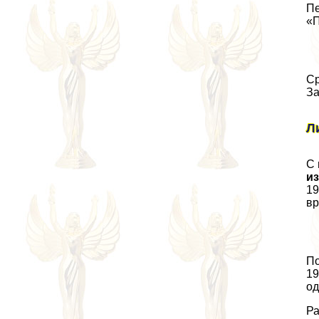
Пе
«П
Ср
За
Л
С 
и
19
вр
По
19
од
Ра