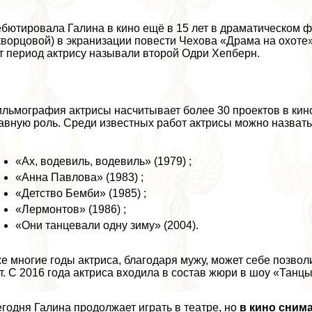
бютировала Галина в кино ещё в 15 лет в драматическом 
ворцовой) в экранизации повести Чехова «Драма на охоте»
т период актрису называли второй Одри Хепберн.
льмография актрисы насчитывает более 30 проектов в кино
авную роль. Среди известных работ актрисы можно назвать
«Ах, водевиль, водевиль» (1979) ;
«Анна Павлова» (1983) ;
«Детство Бемби» (1985) ;
«Лермонтов» (1986) ;
«Они танцевали одну зиму» (2004).
е многие годы актриса, благодаря мужу, может себе позволи
т. С 2016 года актриса входила в состав жюри в шоу «Танцы
годня Галина продолжает играть в театре, но
в кино снима