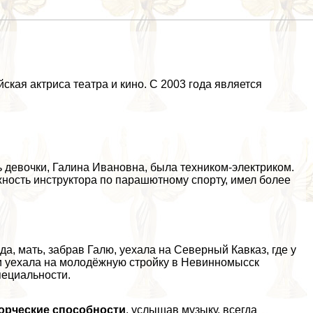
ская актриса театра и кино. С 2003 года является
ь дeвoчки, Галина Ивановна, была техником-электриком.
ность инструктора по парашютному спорту, имел более
а, мать, забрав Галю, уехала на Северный Кавказ, где у
ки уехала на молодёжную стройку в Невинномысск
пециальности.
ворческие способности
, услышав музыку, всегда