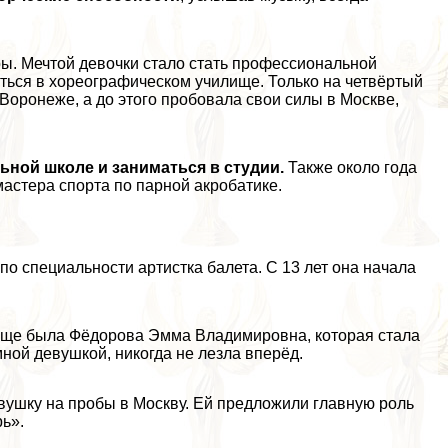
ры. Мечтой дeвoчки стало стать профессиональной
иться в хореографическом училище. Только на четвёртый
Воронеже, а до этого пробовала свои силы в Москве,
ной школе и заниматься в студии.
Также около года
мастера спорта по парной акробатике.
о специальности артистка балета. С 13 лет она начала
лище была Фёдорова Эмма Владимировна, которая стала
ной дeвyшкой, никогда не лезла вперёд.
вyшку на пробы в Москву. Ей предложили главную роль
ь».