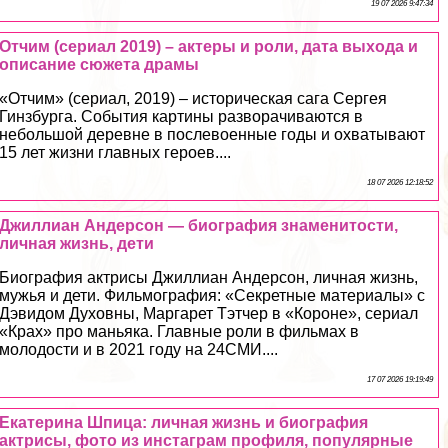
19 07 2026 9:47:34
Отчим (сериал 2019) – актеры и роли, дата выхода и
описание сюжета драмы
«Отчим» (сериал, 2019) – историческая сага Сергея
Гинзбурга. События картины разворачиваются в
небольшой деревне в послевоенные годы и охватывают
15 лет жизни главных героев....
18 07 2026 12:18:52
Джиллиан Андерсон — биография знаменитости,
личная жизнь, дети
Биография актрисы Джиллиан Андерсон, личная жизнь,
мужья и дети. Фильмография: «Секретные материалы» с
Дэвидом Духовны, Маргарет Тэтчер в «Короне», сериал
«Крах» про маньяка. Главные роли в фильмах в
молодости и в 2021 году на 24СМИ....
17 07 2026 19:19:49
Екатерина Шпица: личная жизнь и биография
актрисы, фото из инстаграм профиля, популярные