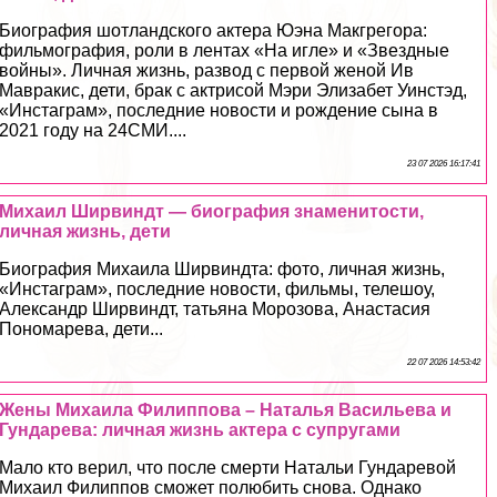
Биография шотландского актера Юэна Макгрегора:
фильмография, роли в лентах «На игле» и «Звездные
войны». Личная жизнь, развод с первой женой Ив
Мавpaкис, дети, бpaк с актрисой Мэри Элизабет Уинстэд,
«Инстаграм», последние новости и рождение сына в
2021 году на 24СМИ....
23 07 2026 16:17:41
Михаил Ширвиндт — биография знаменитости,
личная жизнь, дети
Биография Михаила Ширвиндта: фото, личная жизнь,
«Инстаграм», последние новости, фильмы, телешоу,
Александр Ширвиндт, татьяна Морозова, Анастасия
Пономарева, дети...
22 07 2026 14:53:42
Жены Михаила Филиппова – Наталья Васильева и
Гундарева: личная жизнь актера с супругами
Мало кто верил, что после cмepти Натальи Гундаревой
Михаил Филиппов сможет полюбить снова. Однако