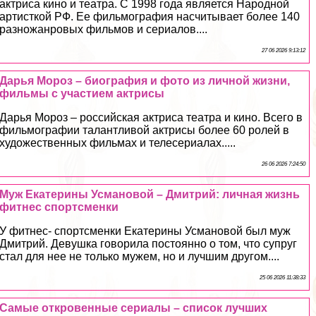
актриса кино и театра. С 1998 года является Народной
артисткой РФ. Ее фильмография насчитывает более 140
разножанровых фильмов и сериалов....
27 06 2026 9:13:12
Дарья Мороз – биография и фото из личной жизни,
фильмы с участием актрисы
Дарья Мороз – российская актриса театра и кино. Всего в
фильмографии талантливой актрисы более 60 ролей в
художественных фильмах и телесериалах.....
26 06 2026 7:24:50
Муж Екатерины Усмановой – Дмитрий: личная жизнь
фитнес спортсменки
У фитнес- спортсменки Екатерины Усмановой был муж
Дмитрий. Девушка говорила постоянно о том, что супруг
стал для нее не только мужем, но и лучшим другом....
25 06 2026 11:38:33
Самые откровенные сериалы – список лучших