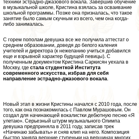
техники эстрадно-джазового вокала. Завершив обучение
в музыкальной школе, Кристина взялась за осваивание
школьной программы. Позже она призналась, что такое
занятие было самым скучным из всего, чем она когда-
либо занималась.
С горем пополам дeвyшка все же получила аттестат о
среднем образовании, доведя до белого каления
учителей и директора (к нежеланию учиться добавился
еще и взрывной хаpaктер будущей певицы). С
полученным документом Кристина Саркисян уехала в
Москву, где
стала студенткой Института
современного искусства, избрав для себя
направление эстрадно-джазового вокала
.
Новый этап в жизни Кристины начался с 2010 года, после
того, как она познакомилась с Павлом Мурашовым. Он
создал для начинающей вокалистки дебютную песню «Я
улетаю». Серьезный штурм музыкального Олимпа
дeвyшка предприняла в 2011 году, записав трек
«Начинаю забывать» и сняв клип на него. Композиция
быстро заняла верхние ступеньки на вершинах многих