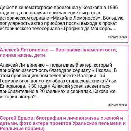
Дебют в кинематографе произошел у Козакова в 1986
году, когда он получил приглашение сыграть в
историческом сериале «Михайло Ломоносов». Большую
популярность актер приобрел послы выхода в прокат
исторического телесериала «Графиня де Монсоро»...
11 07 2026 13:25:35
Алексей Литвиненко — биография знаменитости,
личная жизнь, дети
Алексей Литвиненко – талантливый актер, который
приобрел известность благодаря сериалу «Школа». В
этом провокационном телепроекте Валерии Гай
Германики он воплотил образ старшеклассника Ильи
Епифанова. К 30 годам Алексей успел засветиться
приблизительно в 20 фильмах и сериалах. Какова же
история актера?...
10 07 2026 20:23:50
Сергeй Ершов: биография и личная жизнь с женой и
детьми, фото актера проектов Уральские пельмени и
Реальные пацаны)