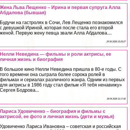
Жена Льва Лещенко – Ирина и первая супруга Алла
Абдалова (бывшая)
Будучи на гастролях в Сочи, Лев Лещенко познакомился
с дeвyшкой Ириной, которая после стала его второй
женой. Первую жену певца звали Алла Абдалова....
29 06 2026 15:29:27
Нелли Неведина — фильмы и роли актрисы, ее
личная жизнь и биография
В большое кино Нелли Неведина пришла в 80-е годы. С
того времени она сыграла более сорока ролей в
фильмах и сериалах различного жанра. Одним из первых
для актрисы в 1986 году стал фильм «Я тебя ненавижу»
Сергея Бодрова...
28 06 2026 11:17:42
Лариса Удовиченко – биография и фильмы с
актрисой, ее фото и личная жизнь (дети и мужья)
Удовиченко Лариса Ивановна – советская и российская