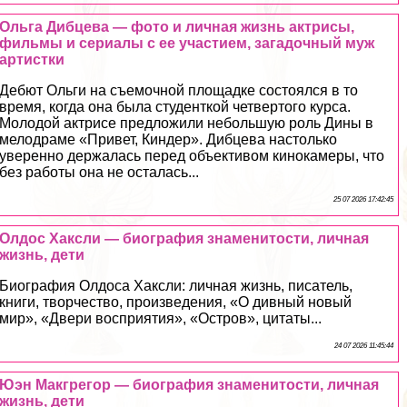
Ольга Дибцева — фото и личная жизнь актрисы,
фильмы и сериалы с ее участием, загадочный муж
артистки
Дебют Ольги на съемочной площадке состоялся в то
время, когда она была студенткой четвертого курса.
Молодой актрисе предложили небольшую роль Дины в
мелодраме «Привет, Киндер». Дибцева настолько
уверенно держалась перед объективом кинокамеры, что
без работы она не осталась...
25 07 2026 17:42:45
Олдос Хаксли — биография знаменитости, личная
жизнь, дети
Биография Олдоса Хаксли: личная жизнь, писатель,
книги, творчество, произведения, «О дивный новый
мир», «Двери восприятия», «Остров», цитаты...
24 07 2026 11:45:44
Юэн Макгрегор — биография знаменитости, личная
жизнь, дети