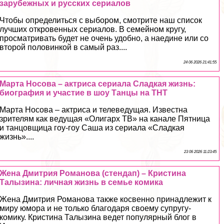
зарубежных и русских сериалов
Чтобы определиться с выбором, смотрите наш список
лучших откровенных сериалов. В семейном кругу,
просматривать будет не очень удобно, а наедине или со
второй половинкой в самый раз....
24 06 2026 21:41:55
Марта Носова – актриса сериала Сладкая жизнь:
биография и участие в шоу Танцы на ТНТ
Марта Носова – актриса и телеведущая. Известна
зрителям как ведущая «Олигарх ТВ» на канале Пятница
и танцовщица гоу-гоу Саша из сериала «Сладкая
жизнь»....
23 06 2026 11:23:45
Жена Дмитрия Романова (стендап) – Кристина
Талызина: личная жизнь в семье комика
Жена Дмитрия Романова также косвенно принадлежит к
миру юмора и не только благодаря своему супругу-
комику. Кристина Талызина ведет популярный блог в