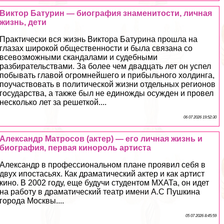
Виктор Батурин — биография знаменитости, личная
жизнь, дети
Пpaктически вся жизнь Виктора Батурина прошла на
глазах широкой общественности и была связана со
всевозможными скандалами и судебными
разбирательствами. За более чем двадцать лет он успел
побывать главой огромнейшего и прибыльного холдинга,
поучаствовать в политической жизни отдельных регионов
государства, а также был не единожды осужден и провел
несколько лет за решеткой....
06 07 2026 19:52:30
Александр Матросов (актер) — его личная жизнь и
биография, первая кинороль артиста
Александр в профессиональном плане проявил себя в
двух ипостасьях. Как драматический актер и как артист
кино. В 2002 году, еще будучи студентом МХАТа, он идет
на работу в драматический театр имени А.С Пушкина
города Москвы....
05 07 2026 8:45:59