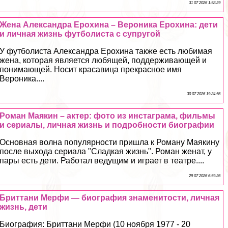
31 07 2026 1:58:29
Жена Александра Ерохина – Вероника Ерохина: дети
и личная жизнь футболиста с супругой
У футболиста Александра Ерохина также есть любимая
жена, которая является любящей, поддерживающей и
понимающей. Носит красавица прекрасное имя
Вероника....
30 07 2026 19:34:56
Роман Маякин – актер: фото из инстаграма, фильмы
и сериалы, личная жизнь и подробности биографии
Основная волна популярности пришла к Роману Маякину
после выхода сериала "Сладкая жизнь". Роман женат, у
пары есть дети. Работал ведущим и играет в театре....
29 07 2026 6:59:26
Бриттани Мерфи — биография знаменитости, личная
жизнь, дети
Биография: Бриттани Мерфи (10 ноября 1977 - 20