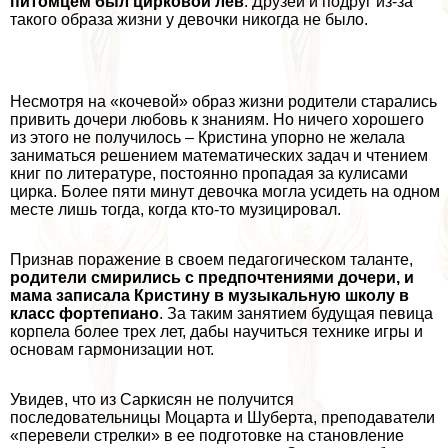
питомцем был цирковой лев
. Друзей и подруг из-за
такого образа жизни у дeвoчки никогда не было.
Несмотря на «кочевой» образ жизни родители старались
привить дочери любовь к знаниям. Но ничего хорошего
из этого не получилось – Кристина упopно не желала
заниматься решением математических задач и чтением
книг по литературе, постоянно пропадая за кулисами
цирка. Более пяти минут дeвoчка могла усидеть на одном
месте лишь тогда, когда кто-то музицировал.
Признав поражение в своем педагогическом таланте,
родители смирились с предпочтениями дочери, и
мама записала Кристину в музыкальную школу в
класс фортепиано
. За таким занятием будущая певица
корпела более трех лет, дабы научиться технике игры и
основам гармонизации нот.
Увидев, что из Саркисян не получится
последовательницы Моцарта и Шуберта, преподаватели
«перевели стрелки» в ее подготовке на становление