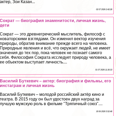
актер, Зои Казан...
02 07 2026 2:42:28
Сократ — биография знаменитости, личная жизнь,
дети
Сократ — это древнегреческий мыслитель, философ с
новаторскими взглядами. Он изменил вектор изучения
природы, обратив внимание прежде всего на человека.
Природные явления и всё, что окружает людей, не имеет
значения до тех пор, пока человек не познает самого
себя. Философия Сократа исследует природу человека, а
ее объектом выступает личность....
01 07 2026 11:30:33
Василий Буткевич – актер: биография и фильмы, его
инстаграм и личная жизнь
Василий Буткевич – молодой российский актёр кино и
театра. В 2015 году он был удостоен двух наград за
лучшую мужскую роль в фильме "Тряпичный союз"....
30 06 2026 5:52:48