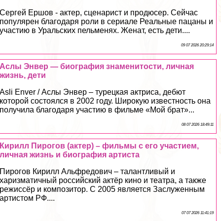
Сергeй Ершов - актер, сценарист и продюсер. Сейчас
популярен благодаря роли в сериале Реальные пацаны и
участию в Уральских пельменях. Женат, есть дети....
09 07 2026 20:29:14
Аслы Энвер — биография знаменитости, личная
жизнь, дети
Asli Enver / Аслы Энвер – турецкая актриса, дебют
которой состоялся в 2002 году. Широкую известность она
получила благодаря участию в фильме «Мой брат»...
08 07 2026 18:49:11
Кирилл Пирогов (актер) – фильмы с его участием,
личная жизнь и биография артиста
Пирогов Кирилл Альфредович – талантливый и
харизматичный российский актёр кино и театра, а также
режиссёр и композитор. С 2005 является Заслуженным
артистом РФ....
07 07 2026 11:41:19