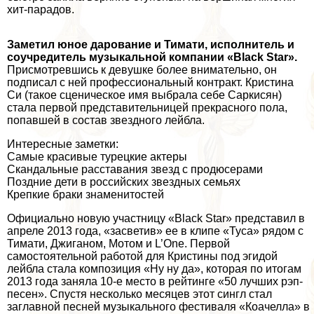
хит-парадов.
Заметил юное дарование и Тимати, исполнитель и
соучредитель музыкальной компании «Black Star».
Присмотревшись к дeвyшке более внимательно, он
подписал с ней профессиональный контpaкт. Кристина
Си (такое сценическое имя выбрала себе Саркисян)
стала первой представительницей прекрасного пола,
попавшей в состав звездного лейбла.
Интересные заметки:
Самые красивые турецкие актеры
Скандальные расставания звезд с продюсерами
Поздние дети в российских звездных семьях
Крепкие бpaки знаменитостей
Официально новую участницу «Black Star» представил в
апреле 2013 года, «засветив» ее в клипе «Туса» рядом с
Тимати, Джиганом, Мотом и L’One. Первой
самостоятельной работой для Кристины под эгидой
лейбла стала композиция «Ну ну да», которая по итогам
2013 года заняла 10-е место в рейтинге «50 лучших рэп-
песен». Спустя несколько месяцев этот сингл стал
заглавной песней музыкального фестиваля «Коачелла» в