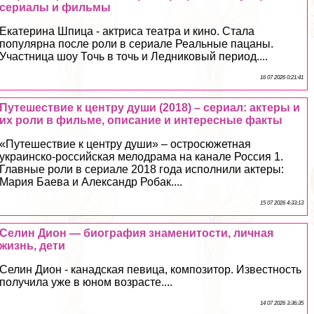
сериалы и фильмы
Екатерина Шпица - актриса театра и кино. Стала
популярна после роли в сериале Реальные пацаны.
Участница шоу Точь в точь и Ледниковый период....
16 07 2026 0:21:41
Путешествие к центру души (2018) – сериал: актеры и
их роли в фильме, описание и интересные факты
«Путешествие к центру души» – остросюжетная
украинско-российская мелодрама на канале Россия 1.
Главные роли в сериале 2018 года исполнили актеры:
Мария Баева и Александр Робак....
15 07 2026 4:33:13
Селин Дион — биография знаменитости, личная
жизнь, дети
Селин Дион - канадская певица, композитор. Известность
получила уже в юном возрасте....
14 07 2026 3:36:35