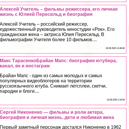
Алексей Учитель – фильмы режиссера, его личная
жизнь с Юлией Пересильд и биография
Алексей Учитель – российский режиссер,
художественный руководитель киностудии «Рок». Его
гражданская жена – актриса Юлия Пересильд. В
фильмографии Учителя более 10 фильмов....
04 08 2026 13:48:46
Макс ТарасенкоБрайан Мапс: биография ютубера,
канал, вк и инстаграм
Брайан Мапс - один из самых молодых и самых
популярных видеоблогеров на территории
русскоязычного ютуба. Снимает летсплеи, скетчи,
пародии и блоги....
03 08 2026 1:54:56
Сергeй Никоненко — фильмы и роли актера,
биография и личная жизнь, дети и любимая жена
Первый заметный персонаж достался Никоненко в 1962