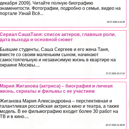
декабря 2009). Читайте полную биографию
знаменитости. Фотографии, подробно о семье, видео на
портале Узнай Всё...
28 07 2026 6:31:49
Сериал СашаТаня: список актеров, главные роли,
дата выхода и основной сюжет
Бывшие студенты, Саша Сергеев и его жена Таня,
вместе со своим маленьким сыном, начинают
самостоятельную и независимую жизнь в квартире на
окраине Москвы....
27 07 2026 22:17:10
Мария Жиганова (актриса) – биография и личная
жизнь, сериалы и фильмы с ее участием
Жиганова Мария Александровна – перспективная и
талантливая российская актриса кино и театра, а также
модель. В ее фильмографию входит более 30 работ на
ТВ и в кино....
26 07 2026 21:38:59