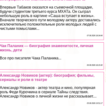
Впервые Табаков оказался на съемочной площадке,
будучи студентом третьего курса МХАТа. Он сыграл
небольшую роль в картине «Саша вступает в жизнь».
Вначале творческого пути молодому актеру доставались
исключительно положительные роли молодых людей с
чистыми помыслами...
07 08 2026 18:34:44
Чак Паланик — биография знаменитости, личная
жизнь, дети
Все про писателя Чака Паланика...
06 08 2026 18:19:30
Александр Новиков (актер): биография; фильмы,
сериалы и роли в театре
Александр Новиков - актер театра и кино, популярная
роль Феди Курочкина в сериале Тайны следствия.
Александр Новиков о личной жизни не рассказывает....
05 08 2026 19:51:17