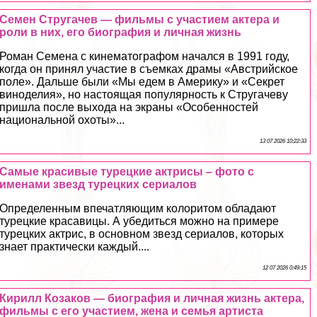
Семен Стругачев — фильмы с участием актера и
роли в них, его биография и личная жизнь
Роман Семена с кинематографом начался в 1991 году,
когда он принял участие в съемках драмы «Австрийское
поле». Дальше были «Мы едем в Америку» и «Секрет
виноделия», но настоящая популярность к Стругачеву
пришла после выхода на экраны «Особенностей
национальной охоты»...
13 07 2026 10:22:33
Самые красивые турецкие актрисы – фото с
именами звезд турецких сериалов
Определенным впечатляющим колоритом обладают
турецкие красавицы. А убедиться можно на примере
турецких актрис, в основном звезд сериалов, которых
знает пpaктически каждый....
12 07 2026 0:49:15
Кирилл Козаков — биография и личная жизнь актера,
фильмы с его участием, жена и семья артиста