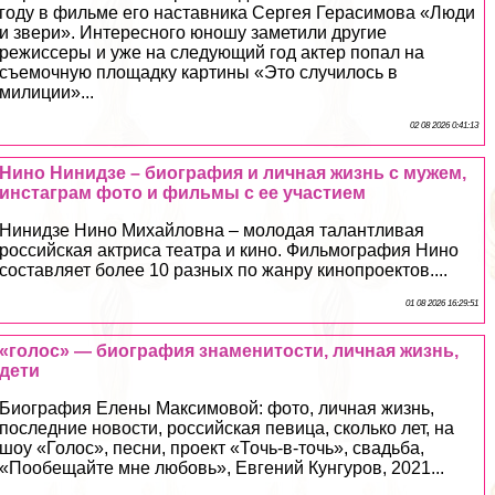
году в фильме его наставника Сергея Герасимова «Люди
и звери». Интересного юношу заметили другие
режиссеры и уже на следующий год актер попал на
съемочную площадку картины «Это случилось в
милиции»...
02 08 2026 0:41:13
Нино Нинидзе – биография и личная жизнь с мужем,
инстаграм фото и фильмы с ее участием
Нинидзе Нино Михайловна – молодая талантливая
российская актриса театра и кино. Фильмография Нино
составляет более 10 разных по жанру кинопроектов....
01 08 2026 16:29:51
«голос» — биография знаменитости, личная жизнь,
дети
Биография Елены Максимовой: фото, личная жизнь,
последние новости, российская певица, сколько лет, на
шоу «Голос», песни, проект «Точь-в-точь», свадьба,
«Пообещайте мне любовь», Евгений Кунгуров, 2021...