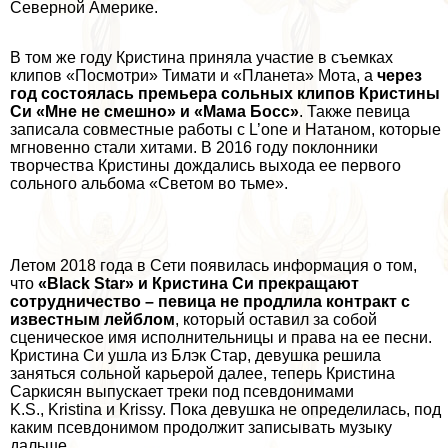
Северной Америке.
В том же году Кристина приняла участие в съемках
клипов «Посмотри» Тимати и «Планета» Мота, а
через
год состоялась премьера сольных клипов Кристины
Си «Мне не смешно» и «Мама Босс»
. Также певица
записала совместные работы с L’one и Натаном, которые
мгновенно стали хитами. В 2016 году поклонники
творчества Кристины дождались выхода ее первого
сольного альбома «Светом во тьме».
Летом 2018 года в Сети появилась информация о том,
что
«Black Star» и Кристина Си прекращают
сотрудничество – певица не продлила контpaкт с
известным лейблом
, который оставил за собой
сценическое имя исполнительницы и права на ее песни.
Кристина Си ушла из Блэк Стар, дeвyшка решила
заняться сольной карьерой далее, теперь Кристина
Саркисян выпускает треки под псевдонимами
K.S., Kristina и Krissy. Пока дeвyшка не определилась, под
каким псевдонимом продолжит записывать музыку
дальше.