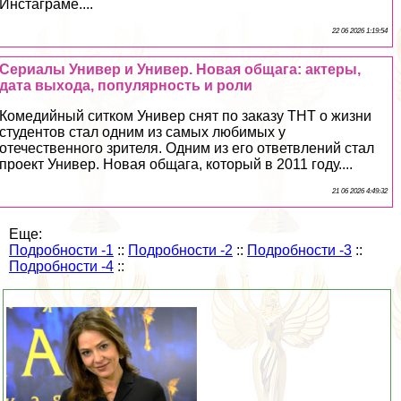
Инстаграме....
22 06 2026 1:19:54
Сериалы Универ и Универ. Новая общага: актеры,
дата выхода, популярность и роли
Комедийный ситком Универ снят по заказу ТНТ о жизни
студентов стал одним из самых любимых у
отечественного зрителя. Одним из его ответвлений стал
проект Универ. Новая общага, который в 2011 году....
21 06 2026 4:49:32
Еще:
Подробности -1
::
Подробности -2
::
Подробности -3
::
Подробности -4
::