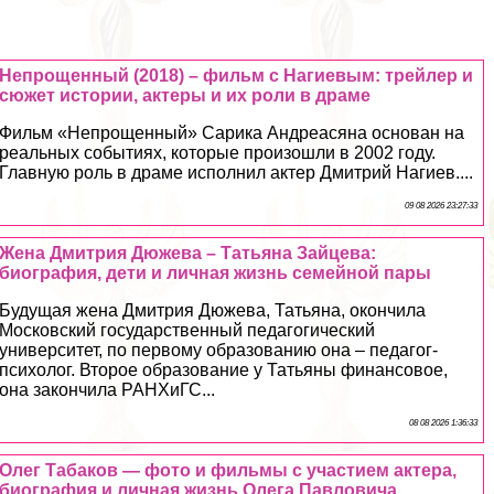
Непрощенный (2018) – фильм с Нагиевым: трейлер и
сюжет истории, актеры и их роли в драме
Фильм «Непрощенный» Сарика Андреасяна основан на
реальных событиях, которые произошли в 2002 году.
Главную роль в драме исполнил актер Дмитрий Нагиев....
09 08 2026 23:27:33
Жена Дмитрия Дюжева – Татьяна Зайцева:
биография, дети и личная жизнь семейной пары
Будущая жена Дмитрия Дюжева, Татьяна, окончила
Московский государственный педагогический
университет, по первому образованию она – педагог-
психолог. Второе образование у Татьяны финансовое,
она закончила РАНХиГС...
08 08 2026 1:36:33
Олег Табаков — фото и фильмы с участием актера,
биография и личная жизнь Олега Павловича