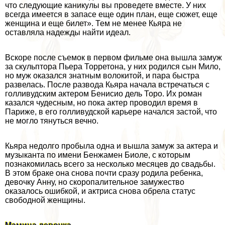
что следующие каникулы вы проведете вместе. У них
всегда имеется в запасе еще один план, еще сюжет, еще
женщина и еще билет». Тем не менее Кьяра не
оставляла надежды найти идеал.
Вскоре после съемок в первом фильме она вышла замуж
за скульптора Пьера Торретона, у них родился сын Мило,
но муж оказался знатным волокитой, и пара быстра
развелась. После развода Кьяра начала встречаться с
голливудским актером Бенисио дель Торо. Их роман
казался чудесным, но пока актер проводил время в
Париже, в его голливудской карьере начался застой, что
не могло тянуться вечно.
Кьяра недолго пробыла одна и вышла замуж за актера и
музыканта по имени Бенжамен Биоле, с которым
познакомилась всего за несколько месяцев до свадьбы.
В этом бpaке она снова почти сразу родила ребенка,
дeвoчку Анну, но скоропалительное замужество
оказалось ошибкой, и актриса снова обрела статус
свободной женщины.