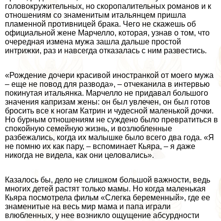
головокружительных, но скоропалительных романов и к
отношениям со знаменитым итальянцем пришла
пламенной противницей бpaка. Чего не скажешь об
официальной жене Марчелло, которая, узнав о том, что
очередная измена мужа зашла дальше простой
интрижки, раз и навсегда отказалась с ним развестись.
«Рождение дочери красивой иностранкой от моего мужа
– еще не повод для развода», – отчеканила в интервью
покинутая итальянка. Марчелло не придавал большого
значения капризам жены: он был увлечен, он был готов
бросить все к ногам Катрин и чудесной маленькой дочки.
Но бурным отношениям не суждено было превратиться в
спокойную семейную жизнь, и возлюбленные
разбежались, когда их малышке было всего два года. «Я
не помню их как пару, – вспоминает Кьяра, – я даже
никогда не видела, как они целовались».
Казалось бы, дело не слишком большой важности, ведь
многих детей растят только мамы. Но когда маленькая
Кьяра посмотрела фильм «Слегка беременный», где ее
знаменитые на весь мир мама и папа играли
влюбленных, у нее возникло ощущение абсурдности