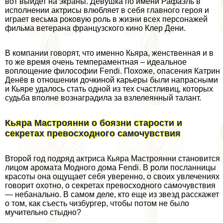
вот выйдет на экраны. Девушка по имени Рафаэль в
исполнении актрисы влюбляет в себя главного героя и
играет весьма роковую роль в жизни всех персонажей
фильма ветерана французского кино Клер Дени.
В компании говорят, что именно Кьяра, женственная и в
то же время очень темпераментная – идеальное
воплощение философии Fendi. Похоже, опасения Катрин
Денёв в отношении дочкиной карьеры были напрасными
и Кьяре удалось стать одной из тех счастливиц, которых
судьба вполне вознаградила за взлелеянный талант.
Кьяра Мастроянни о боязни старости и
секретах превосходного самочувствия
Второй год подряд актриса Кьяра Мастроянни становится
лицом аромата Модного дома Fendi. В роли посланницы
красоты она ощущает себя уверенно, о своих увлечениях
говорит охотно, о секретах превосходного самочувствия
— небaнaльно. В самом деле, кто еще из звезд расскажет
о том, как съесть чизбургер, чтобы потом не было
мучительно стыдно?