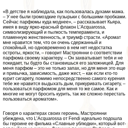
«В детстве я наблюдала, как пользовалась духами мама.
– У нее были громоздкие пузырьки с большими пробками.
Сейчас парфюмы куда моднее», – рассказывает Кьяра,
имея в виду ярко-красный флакон L’Acquarossa,
символизирующий и пылкость темперамента, и
пламенную женственность, и триумф страсти. «Аромат
мне нравится тем, что он очень сдержанный и
спокойный, но одновременно в нем нет недостатка
остроты, яркости, – говорит Мастроянни о соответствии
парфюма своему хаpaктеру. – Он захватывает тебя и не
покидает, ты будто бы становишься его заложницей. Для
меня парфюм – это не только запах, но для меня это еще
и привычка, зависимость, даже жест, – как если кто-то
курит сигарету, помимо непосредственно самого курения
тебе же нравится выдыхать дым, прикуривать сигарету, –
пользоваться парфюмом для меня то же самое. Как и
многие не могут бросить курить, так же сложно перестать
пользоваться ароматом».
Говоря о хаpaктерах своих героинь, Мастроянни
убеждена, что L’Acquarossa от Fendi идеально подошла
бы героине ее фильма «Славные ублюдки», который вот-