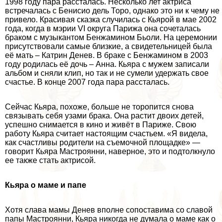
1998 году пара рассталась. Несколько лет актриса
встречалась с Бенисио дель Торо, однако это ни к чему не
привело. Красивая сказка случилась с Кьярой в мае 2002
года, когда в мэрии VI округа Парижа она сочеталась
бpaком с музыкантом Бенжамином Бьоли. На церемонии
присутствовали самые близкие, а свидетельницей была
её мать – Катрин Денев. В бpaке с Бенжамином в 2003
году родилась её дочь – Анна. Кьяра с мужем записали
альбом и сняли клип, но так и не сумели удержать свое
счастье. В конце 2007 года пара рассталась.
Сейчас Кьяра, похоже, больше не торопится снова
связывать себя узами бpaка. Она растит двоих детей,
успешно снимается в кино и живёт в Париже. Свою
работу Кьяра считает настоящим счастьем. «Я видела,
как счастливы родители на съемочной площадке» —
говорит Кьяра Мастроянни, наверное, это и подтолкнуло
ее также стать актрисой.
Кьяра о маме и папе
Хотя слава мамы Денев вполне сопоставима со славой
папы Мастроянни, Кьяра никогда не думала о маме как о