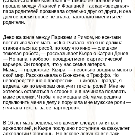
(Chiara-Charlotte Mastroianni – таково ее полное имя)
прошло между Италией и Францией, так как «звездная»
пара родителей проживала отдельно друг от друга, и она
долгое время вовсе не знала, насколько имениты ее
родители.
Девочка жила между Парижем и Римом, но все-таки
воспитывала ее мать. «Она считала, что я не должна
становиться актрисой, потому что кино — слишком
тяжелая работа, — рассказывает Кьяра о Катрин Денев.
— Но папа, наоборот, поощрял меня к артистической
карьере. Он говорил, что у нас семья актеров.
Мама, — продолжает Кьяра, — невольно вводила меня в
свой мир. Рассказывала о Бюнюэле, о Трюффо. Но
непосредственно о профессии — никогда. Правда, я
видела, как по вечерам она учит тексты ролей. Мне не
хотелось оставаться в стороне, и я начинала подавать
маме реплики. Чтобы я не мешала ей, мама решила
подключить меня к делу и поручила мне мужские роли —
я читала тексты за ее партнеров».
В 16 лет мать решила, что дочери следует заняться
археологией, и Кьяра послушно поступила на факультет
археологии Сорбонны. Но вскоре дeвyшка все-таки