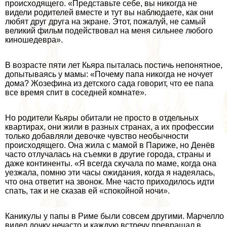
происходящего. «Представьте себе, вы никогда не
видели родителей вместе и тут вы наблюдаете, как они
любят друг друга на экране. Этот, пожалуй, не самый
великий фильм подействовал на меня сильнее любого
киношедевра».
В возрасте пяти лет Кьяра пыталась постичь непонятное,
допытываясь у мамы: «Почему папа никогда не ночует
дома? Жозефина из детского сада говорит, что ее папа
все время спит в соседней комнате».
Но родители Кьяры обитали не просто в отдельных
квартирах, они жили в разных странах, а их профессии
только добавляли дeвoчке чувство необычности
происходящего. Она жила с мамой в Париже, но Денёв
часто отлучалась на съемки в другие города, страны и
даже континенты. «Я всегда скучала по маме, когда она
уезжала, помню эти часы ожидания, когда я надеялась,
что она ответит на звонок. Мне часто приходилось идти
спать, так и не сказав ей «спокойной ночи».
Каникулы у папы в Риме были совсем другими. Марчелло
видел дочку нечасто и каждую встречу превращал в