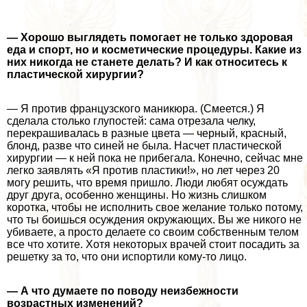
— Хорошо выглядеть помогает не только здоровая
еда и спорт, но и косметические процедуры. Какие из
них никогда не станете делать? И как относитесь к
пластической хирургии?
— Я против французского маникюра. (Смеется.) Я
сделала столько глупостей: сама отрезала челку,
перекрашивалась в разные цвета — черный, красный,
блонд, разве что синей не была. Насчет пластической
хирургии — к ней пока не прибегала. Конечно, сейчас мне
легко заявлять «Я против пластики!», но лет через 20
могу решить, что время пришло. Люди любят осуждать
друг друга, особенно женщины. Но жизнь слишком
коротка, чтобы не исполнить свое желание только потому,
что ты боишься осуждения окружающих. Вы же никого не
убиваете, а просто делаете со своим собственным телом
все что хотите. Хотя некоторых врачей стоит посадить за
решетку за то, что они испортили кому-то лицо.
— А что думаете по поводу неизбежности
возрастных изменений?