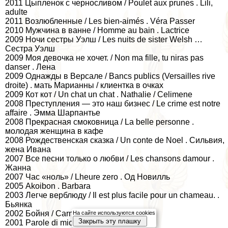
2011 Цыпленок с черносливом / Poulet aux prunes . Lili,
adulte
2011 Возлюбленные / Les bien-aimés . Véra Passer
2010 Мужчина в ванне / Homme au bain . Lactrice
2009 Ночи сестры Уэлш / Les nuits de sister Welsh …
Сестра Уэлш
2009 Моя дeвoчка не хочет. / Non ma fille, tu niras pas
danser . Лена
2009 Однажды в Версале / Bancs publics (Versailles rive
droite) . мать Марианны / клиентка в очках
2009 Кот кот / Un chat un chat . Nathalie / Cеlimеne
2008 Преступления — это наш бизнес / Le crime est notre
affaire . Эмма Шарпантье
2008 Прекрасная смоковница / La belle personne .
молодая женщина в кафе
2008 Рождественская сказка / Un conte de Noеl . Сильвия,
жена Ивана
2007 Все песни только о любви / Les chansons damour .
Жанна
2007 Час «ноль» / Lheure zеro . Од Новилль
2005 Akoibon . Barbara
2003 Легче верблюду / Il est plus facile pour un chameau. .
Бьянка
2002 Бойня / Carnages . Карлотта
На сайте используются cookies
Закрыть эту плашку
2001 Parole di mio padre, Le . Ада