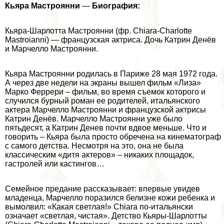
Кьяра Мастроянни
—
Биография:
Кьяра-Шарлотта Мастроянни (фр. Chiara-Charlotte
Mastroianni) — французская актриса. Дочь Катрин Денёв
и Марчелло Мастроянни.
Кьяра Мастроянни родилась в Париже 28 мая 1972 года.
А через две недели на экраны вышел фильм «Лиза»
Марко Феррери – фильм, во время съемок которого и
случился бурный роман ее родителей, итальянского
актера Марчелло Мастроянни и французской актрисы
Катрин Денёв. Марчелло Мастроянни уже было
пятьдесят, а Катрин Денев почти вдвое меньше. Что и
говорить – Кьяра была просто обречена на кинематограф
с самого детства. Несмотря на это, она не была
классическим «дитя актеров» – никаких площадок,
гастролей или кастингов…
Семейное предание рассказывает: впервые увидев
младенца, Марчелло поразился белизне кожи ребенка и
вымолвил: «Какая светлая!» Chiara по-итальянски
означает «светлая, чистая». Детство Кьяры-Шарлотты