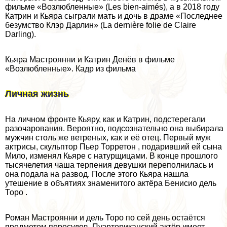
фильме «Возлюбленные» (Les bien-aimés), а в 2018 году
Катрин и Кьяра сыграли мать и дочь в драме «Последнее
безумство Клэр Дарлин» (La dernière folie de Claire
Darling).
Кьяра Мастроянни и Катрин Денёв в фильме
«Возлюбленные». Кадр из фильма
Личная жизнь
На личном фронте Кьяру, как и Катрин, подстерегали
разочарования. Вероятно, подсознательно она выбирала
мужчин столь же ветреных, как и её отец. Первый муж
актрисы, скульптор Пьер Торретон , подаривший ей сына
Мило, изменял Кьяре с натурщицами. В конце прошлого
тысячелетия чаша терпения дeвyшки переполнилась и
она подала на развод. После этого Кьяра нашла
утешение в объятиях знаменитого актёра Бенисио дель
Торо .
Роман Мастроянни и дель Торо по сей день остаётся
предметом пересудов. Пуэрториканский актёр имеет