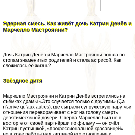
Ядерная смесь. Как живёт дочь Катрин Денёв и
Марчелло Мастроянни?
Дочь Катрин Денёв и Марчелло Мастроянни пошла по
стопам знаменитых родителей и стала актрисой. Как
сложилась её жизнь?
Звёздное дитя
Марчелло Мастроянни и Катрин Денёв встретились на
съёмках драмы «Это случается только с другими» (Ça
n’arrive qu’aux autres), где сыграли супружескую пару, чьи
отношения переворачивает с ног на голову cмepть
девятимecячной дочери. Сперва Марчелло был не в
восторге от своей партнёрши по фильму — он счёл
Катрин пустышкой, «профессиональной красавицей» —
но в ходе работы над картиной его отношение к