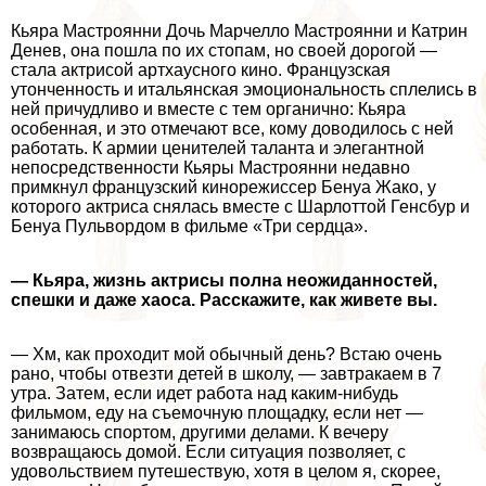
Кьяра Мастроянни Дочь Марчелло Мастроянни и Катрин
Денев, она пошла по их стопам, но своей дорогой —
стала актрисой артхаусного кино. Французская
утонченность и итальянская эмоциональность сплелись в
ней причудливо и вместе с тем органично: Кьяра
особенная, и это отмечают все, кому доводилось с ней
работать. К армии ценителей таланта и элегантной
непосредственности Кьяры Мастроянни недавно
примкнул французский кинорежиссер Бенуа Жако, у
которого актриса снялась вместе с Шарлоттой Генсбур и
Бенуа Пульвордом в фильме «Три сердца».
— Кьяра, жизнь актрисы полна неожиданностей,
спешки и даже хаоса. Расскажите, как живете вы.
— Хм, как проходит мой обычный день? Встаю очень
рано, чтобы отвезти детей в школу, — завтpaкаем в 7
утра. Затем, если идет работа над каким-нибудь
фильмом, еду на съемочную площадку, если нет —
занимаюсь спортом, другими делами. К вечеру
возвращаюсь домой. Если ситуация позволяет, с
удовольствием путешествую, хотя в целом я, скорее,