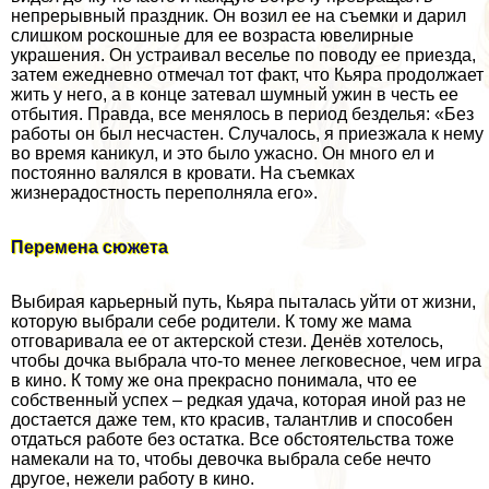
непрерывный праздник. Он возил ее на съемки и дарил
слишком роскошные для ее возраста ювелирные
украшения. Он устраивал веселье по поводу ее приезда,
затем ежедневно отмечал тот факт, что Кьяра продолжает
жить у него, а в конце затевал шумный ужин в честь ее
отбытия. Правда, все менялось в период безделья: «Без
работы он был несчастен. Случалось, я приезжала к нему
во время каникул, и это было ужасно. Он много ел и
постоянно валялся в кровати. На съемках
жизнерадостность переполняла его».
Перемена сюжета
Выбирая карьерный путь, Кьяра пыталась уйти от жизни,
которую выбрали себе родители. К тому же мама
отговаривала ее от актерской стези. Денёв хотелось,
чтобы дочка выбрала что-то менее легковесное, чем игра
в кино. К тому же она прекрасно понимала, что ее
собственный успех – редкая удача, которая иной раз не
достается даже тем, кто красив, талантлив и способен
отдаться работе без остатка. Все обстоятельства тоже
намекали на то, чтобы дeвoчка выбрала себе нечто
другое, нежели работу в кино.