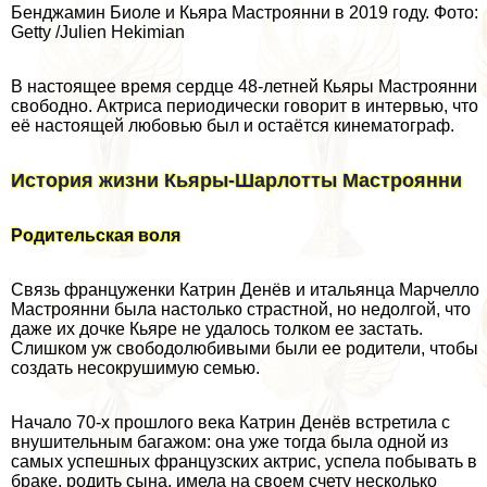
Бенджамин Биоле и Кьяра Мастроянни в 2019 году. Фото:
Getty /Julien Hekimian
В настоящее время сердце 48-летней Кьяры Мастроянни
свободно. Актриса периодически говорит в интервью, что
её настоящей любовью был и остаётся кинематограф.
История жизни Кьяры-Шарлотты Мастроянни
Родительская воля
Связь француженки Катрин Денёв и итальянца Марчелло
Мастроянни была настолько страстной, но недолгой, что
даже их дочке Кьяре не удалось толком ее застать.
Слишком уж свободолюбивыми были ее родители, чтобы
создать несокрушимую семью.
Начало 70-х прошлого века Катрин Денёв встретила с
внушительным багажом: она уже тогда была одной из
самых успешных французских актрис, успела побывать в
бpaке, родить сына, имела на своем счету несколько