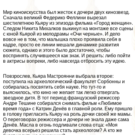
Мир киноискусства был жесток к дочери двух кинозвезд.
Сначала великий Федерико Феллини вырезал
шестилетнюю Кьяру из эпизода фильма «Город женщин».
Следом Никита Михалков выкинул на монтаже все сцены
с юной Кьярой из мелодрамы «Очи черные». И дело
вовсе не в том, что малышка плохо проявила себя в
кадре, просто ее линии мешали динамике развития
сюжета, однако и этого было достаточно, чтобы
воспринять случившееся как знак. И решить: либо пойти
в актрисы вопреки, либо навсегда отбросить эту идею.
Повзрослев, Кьяра Мастроянни выбрала второе:
поступила на археологический факультет Сорбонны и
собиралась посвятить себя науке. Но тут-то и
выяснилось, что кино не желает так легко отвергать
звездное дитя. В тот период французский режиссер
Андре Тешине собирался снимать фильм «Любимое
время года» с Катрин Денёв в главной роли. Ему пришло
в голову пригласить Кьяру на роль дочки своей же мамы.
О переговорах режиссера и дочери не знала даже сама
Денёв. Масла в огонь подливали слова отца: «Моя
дeвoчка всерьез решила стать археологом? А кто же