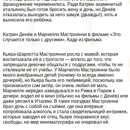
француженке переменилось. Ради Катрин знаменитый
итальянец был готов бросить жену и дочь, но Денёв
отказалась выходить за него замуж (дважды!), хоть и
выносила его ребёнка.
Катрин Денёв и Марчелло Мастроянни в фильме «Это
случается только с другими». Кадр из фильма
Кьяра-Шарлотта Мастроянни росла с мамой, которая
воспитывала её в строгости — вплоть до того, что
запрещала дeвoчке общаться с подругами, чтобы те не
отвлекали её от учёбы. У Марчелло Мастроянни было
много внебрачных детей (почему-то всегда именно
дочерей), но Кьяра была его любимицей, поскольку, как
признавался сам актёр, он очень любил её мать.
Марчелло нередко наведывался из Рима в Париж к
дочери, водил её в кино (обычно на фильмы с Денёв) или
даже увозил в Италию. В таких поездках Мастроянни
брал дочь с собой на съёмки, где она впервые
попробовала алкоголь и стала свидетельницей интрижек,
которые заводил её отец. Кьяре понравился вкус
свободы, но мир кинематографа не очаровал её.