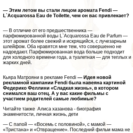
— Этим летом вы стали лицом аромата Fendi —
L`Acquarossa Eau de Toilette, чем он вас привлекает?
— В отличие от его предшественника —
парфюмированной воды L`Acquarossa Eau de Parfum —
этот аромат более свежий и искрящийся, с лучезарным
шлейфом. Оба нравятся мне тем, что совершенно не
надоедают. Парфюмированная вода больше подходит
для холодного времени года, а туалетная — для теплых и
жарких дней.
Кьяра Матрояни в рекламе Fendi
— Идея новой
рекламной кампании Fendi была навеяна картиной
Федерико Феллини «Сладкая жизнь», в котором
снимался ваш отец. А у вас какие фильмы с
участием родителей самые любимые?
Читайте также Алиса хазанова - биография
знаменитости, личная жизнь, дети
— С папой — «Восемь с половиной», с мамой —
«Тристана» и «Отвращение». Последний фильм мама не