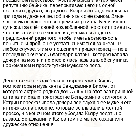
репутацию бабника, перепрыгивающего из одной
постели в другую, но рядом с Кьярой он задержался на
три года и даже нашёл общий язык с её сыном. Злые
языки указывают, что во время их романа Бенисио по
сути жил за счёт своей возлюбленной, но стоит помнить,
что при этом он отклонил ряд весьма выгодных
предложений ради того, чтобы иметь возможность
побыть с Кьярой, а не улетать сниматься за океан. В
любом случае, этим отношениям пришёл конец — не в
последнюю очередь благодаря Катрин, которая капала
дочери на мозги и не стеснялась называть её спутника
наркоманом и пpocтитуткой мужского пола.
Денёв также невзлюбила и второго мужа Кьяры,
композитора и музыканта Бенджамина Биоле , от
которого актриса родила дочь Анну. На этот раз причиной
антипатии стало пристрастие Бенджамина к алкоголю.
Катрин пересказывала дочери все слухи о её муже и его
интрижках на стороне, которые всплывали в жёлтой
прессе, и в конечном итоге убедила Кьяру подать на
развод. Бенджамин и Кьяра тем не менее сохранили
дружеские отношения.