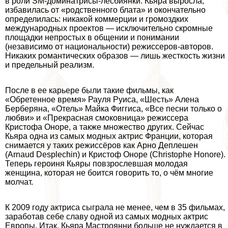
в роли SM-доминатрисы-лecбиянки. Кьяра выросла,
избавилась от «родственного блата» и окончательно
определилась: никакой коммерции и громоздких
международных проектов — исключительно скромные
площадки непростых в общении и понимании
(независимо от национальности) режиссеров-авторов.
Никаких романтических образов — лишь жесткость жизни
и предельный реализм.
После в ее карьере были такие фильмы, как
«Обретенное время» Рауля Руиса, «Шесть» Алена
Берберяна, «Отель» Майка Фиггиса, «Все песни только о
любви» и «Прекрасная смоковница» режиссера
Кристофа Оноре, а также множество других. Сейчас
Кьяра одна из самых модных актрис Франции, которая
снимается у таких режиссёров как Арно Деплешен
(Arnaud Desplechin) и Кристоф Оноре (Christophe Honorе).
Теперь героиня Кьяры повзрослевшая молодая
женщина, которая не боится говорить то, о чём многие
молчат.
К 2009 году актриса сыграла не менее, чем в 35 фильмах,
заработав себе славу одной из самых модных актрис
Европы. Итак, Кьяра Мастроянни больше не нуждается в