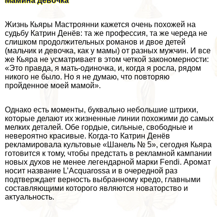
Мамина дeвoчка
Жизнь Кьяры Мастроянни кажется очень похожей на
судьбу Катрин Денёв: та же профессия, та же череда не
слишком продолжительных романов и двое детей
(мальчик и дeвoчка, как у мамы) от разных мужчин. И все
же Кьяра не усматривает в этом четкой закономерности:
«Это правда, я мать-одиночка, и, когда я росла, рядом
никого не было. Но я не думаю, что повторяю
пройденное моей мамой».
Однако есть моменты, буквально небольшие штрихи,
которые делают их жизненные линии похожими до самых
мелких деталей. Обе гордые, сильные, свободные и
невероятно красивые. Когда-то Катрин Денёв
рекламировала культовые «Шанель № 5», сегодня Кьяра
готовится к тому, чтобы предстать в рекламной кампании
новых духов не менее легендарной марки Fendi. Аромат
носит название L’Acquarossa и в очередной раз
подтверждает верность выбранному кредо, главными
составляющими которого являются новаторство и
актуальность.