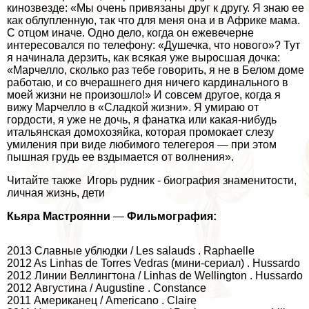
кинозвезде: «Мы очень привязаны друг к другу. Я знаю ее
как облупленную, так что для меня она и в Африке мама.
С отцом иначе. Одно дело, когда он ежевечерне
интересовался по телефону: «Душечка, что нового»? Тут
я начинала дерзить, как всякая уже выросшая дочка:
«Марчелло, сколько раз тебе говорить, я не в Белом доме
работаю, и со вчерашнего дня ничего кардинального в
моей жизни не произошло!» И совсем другое, когда я
вижу Марчелло в «Сладкой жизни». Я умираю от
гордости, я уже не дочь, я фанатка или какая-нибудь
итальянская домохозяйка, которая промокает слезу
умиления при виде любимого телегероя — при этом
пышная гpyдь ее вздымается от волнения».
Читайте также Игорь рудник - биография знаменитости,
личная жизнь, дети
Кьяра Мастроянни
—
Фильмография:
2013 Славные ублюдки / Les salauds . Raphaelle
2012 As Linhas de Torres Vedras (мини-сериал) . Hussardo
2012 Линии Веллингтона / Linhas de Wellington . Hussardo
2012 Августина / Augustine . Constance
2011 Американец / Americano . Claire