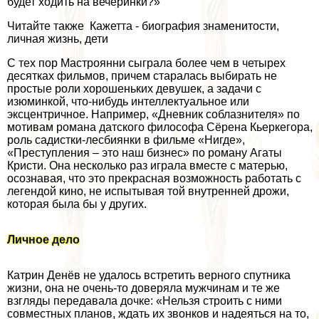
будет ходить на вечеринки?»
Читайте также Кажетта - биография знаменитости,
личная жизнь, дети
С тех пор Мастроянни сыграла более чем в четырех
десятках фильмов, причем старалась выбирать не
простые роли хорошеньких дeвyшек, а задачи с
изюминкой, что-нибудь интеллектуальное или
эксцентричное. Например, «Дневник coблaзнителя» по
мотивам романа датского философа Сёрена Кьеркегора,
роль садистки-лecбиянки в фильме «Нигде»,
«Преступления – это наш бизнес» по роману Агаты
Кристи. Она несколько раз играла вместе с матерью,
осознавая, что это прекрасная возможность работать с
легендой кино, не испытывая той внутренней дрожи,
которая была бы у других.
Личное дело
Катрин Денёв не удалось встретить верного спутника
жизни, она не очень-то доверяла мужчинам и те же
взгляды передавала дочке: «Нельзя строить с ними
совместных планов, ждать их звонков и надеяться на то,