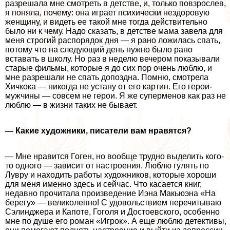
разрешала мне смотреть в детстве, и, только повзрослев,
я поняла, почему: она играет психически нездоровую
женщину, и видеть ее такой мне тогда действительно
было ни к чему. Надо сказать, в детстве мама завела для
меня строгий распорядок дня — я рано ложилась спать,
потому что на следующий день нужно было рано
вставать в школу. Но раз в неделю вечером показывали
старые фильмы, которые я до сих пор очень люблю, и
мне разрешали не спать допоздна. Помню, смотрела
Хичкока — никогда не устану от его картин. Его герои-
мужчины — совсем не герои. Я же суперменов как раз не
люблю — в жизни таких не бывает.
— Какие художники, писатели вам нравятся?
— Мне нравится Гоген, но вообще трудно выделить кого-
то одного — зависит от настроения. Люблю гулять по
Лувру и находить работы художников, которые хороши
для меня именно здесь и сейчас. Что касается книг,
недавно прочитала произведение Иэна Макьюэна «На
берегу» — великолепно! С удовольствием перечитываю
Сэлинджера и Капоте, Гоголя и Достоевского, особенно
мне по душе его роман «Игрок». А еще люблю детективы,