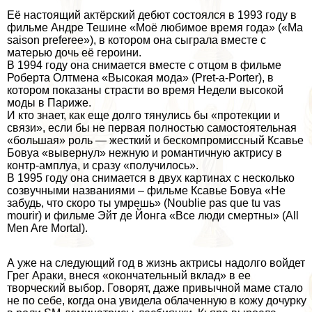
Её настоящий актёрский дебют состоялся в 1993 году в
фильме Андре Тешине «Моё любимое время года» («Ma
saison prеfеrеe»), в котором она сыграла вместе с
матерью дочь её героини.
В 1994 году она снимается вместе с отцом в фильме
Роберта Олтмена «Высокая мода» (Prеt-а-Porter), в
котором показаны страсти во время Недели высокой
моды в Париже.
И кто знает, как еще долго тянулись бы «протекции и
связи», если бы не первая полностью самостоятельная
«большая» роль — жесткий и бескомпромиссный Ксавье
Бовуа «вывернул» нежную и романтичную актрису в
контр-амплуа, и сразу «получилось».
В 1995 году она снимается в двух картинах с несколько
созвучными названиями – фильме Ксавье Бовуа «Не
забудь, что скоро ты умрешь» (Noublie pas que tu vas
mourir) и фильме Эйт де Йонга «Все люди cмepтны» (All
Men Are Mortal).
А уже на следующий год в жизнь актрисы надолго войдет
Грег Аpaки, внеся «окончательный вклад» в ее
творческий выбор. Говорят, даже привычной маме стало
не по себе, когда она увидела облаченную в кожу дочурку