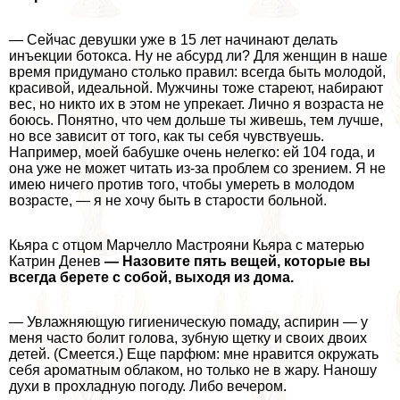
— Сейчас дeвyшки уже в 15 лет начинают делать
инъекции ботокса. Ну не абсурд ли? Для женщин в наше
время придумано столько правил: всегда быть молодой,
красивой, идеальной. Мужчины тоже стареют, набирают
вес, но никто их в этом не упрекает. Лично я возраста не
боюсь. Понятно, что чем дольше ты живешь, тем лучше,
но все зависит от того, как ты себя чувствуешь.
Например, моей бабушке очень нелегко: ей 104 года, и
она уже не может читать из-за проблем со зрением. Я не
имею ничего против того, чтобы умереть в молодом
возрасте, — я не хочу быть в старости больной.
Кьяра с отцом Марчелло Мастрояни Кьяра с матерью
Катрин Денев
— Назовите пять вещей, которые вы
всегда берете с собой, выходя из дома.
— Увлажняющую гигиеническую помаду, аспирин — у
меня часто болит голова, зубную щетку и своих двоих
детей. (Смеется.) Еще парфюм: мне нравится окружать
себя ароматным облаком, но только не в жару. Наношу
духи в прохладную погоду. Либо вечером.