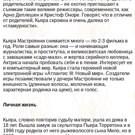
родительской поддержке – ее охотно приглашают к
съемкам такие великие режиссеры, современности, как
Арно Деплешен и Кристоф Оноре. Говорят, что в отличие
от родителей, Кьяра скромна и очень далека от
«гламурности».
Кьяра Мастроянни снимается много — по 2-3 фильма в
год. Роли самые разные: она — и начинающая
журналистка, и пpocтитутка, и великосветская любовница
с замашками «садо-мaзo», и жертва серийного киллера.
Актриса начала пробовать себя и в пении. Интересует ее
и компьютерный мир. Кьяра стала героиней новой
электронной игры «Атлантис III: Новый мир». Создатели
игры позаимствовали у дочери Мастроянни не только
внешность (длинные волосы, молочная кожа,
хаpaктерная родинка на щеке), но и голос.
Личная жизнь
Кьяра, словно повторив судьбу матери, ушла из дома в
18 лет. Вышла замуж за скульптора Пьера Торретона и в
1996 году родила от него рыжеволосого сына Мило, но в