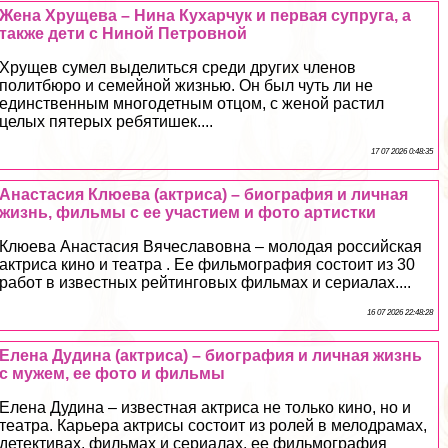
Жена Хрущева – Нина Кухарчук и первая супруга, а
также дети с Ниной Петровной
Хрущев сумел выделиться среди других члeнов
политбюро и семейной жизнью. Он был чуть ли не
единственным многодетным отцом, с женой растил
целых пятерых ребятишек....
17 07 2026 0:48:35
Анастасия Клюева (актриса) – биография и личная
жизнь, фильмы с ее участием и фото артистки
Клюева Анастасия Вячеславовна – молодая российская
актриса кино и театра . Ее фильмография состоит из 30
работ в известных рейтинговых фильмах и сериалах....
16 07 2026 22:48:28
Елена Дудина (актриса) – биография и личная жизнь
с мужем, ее фото и фильмы
Елена Дудина – известная актриса не только кино, но и
театра. Карьера актрисы состоит из ролей в мелодрамах,
детективах, фильмах и сериалах, ее фильмография