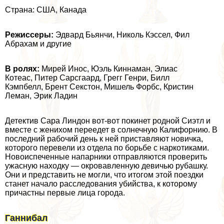
Страна: США, Канада
Режиссеры:
Эдвард Бьянчи, Николь Кэссел, Фил
Абрахам и другие
В ролях:
Мирей Инос, Юэль Киннаман, Элиас
Котеас, Питер Сарсгаард, Грегг Генри, Билл
Кэмпбелл, Брент Сeкcтон, Мишель Форбс, Кристин
Леман, Эрик Ладин
Детектив Сара Линдон вот-вот покинет родной Сиэтл и
вместе с женихом переедет в солнечную Калифорнию. В
последний рабочий день к ней приставляют новичка,
которого перевели из отдела по борьбе с наркотиками.
Новоиспеченные напарники отправляются проверить
ужасную находку — окровавленную девичью рубашку.
Они и представить не могли, что итогом этой поездки
станет начало расследования убийства, к которому
причастны первые лица города.
Ганнибал