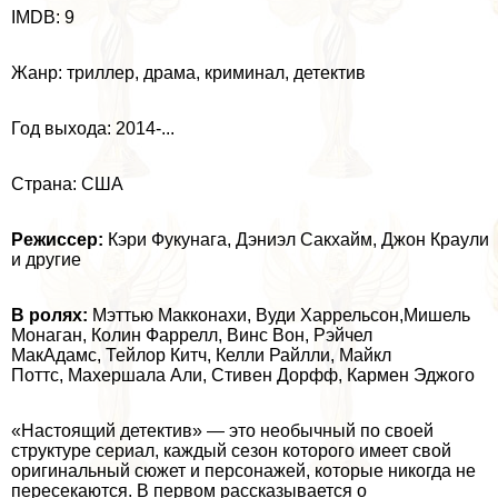
IMDB: 9
Жанр: триллер, драма, криминал, детектив
Год выхода: 2014-...
Страна: США
Режиссер:
Кэри Фукунага, Дэниэл Сакхайм, Джон Краули
и другие
В ролях:
Мэттью Макконахи, Вуди Харрельсон,Мишель
Монаган, Колин Фаррелл, Винс Вон, Рэйчел
МакАдамс, Тейлор Китч, Келли Райлли, Майкл
Поттс, Махершала Али, Стивен Дорфф, Кармен Эджого
«Настоящий детектив» — это необычный по своей
структуре сериал, каждый сезон которого имеет свой
оригинальный сюжет и персонажей, которые никогда не
пересекаются. В первом рассказывается о