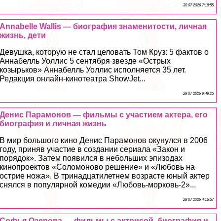
30 07 2026 7:18:55
Annabelle Wallis — биография знаменитости, личная
жизнь, дети
Девушка, которую не стал целовать Том Круз: 5 фактов о
Аннабелль Уоллис 5 сентября звезде «Острых
козырьков» Аннабелль Уоллис исполняется 35 лет.
Редакция онлайн-кинотеатра ShowJet...
29 07 2026 9:49:25
Денис Парамонов — фильмы с участием актера, его
биография и личная жизнь
В мир большого кино Денис Парамонов окунулся в 2006
году, приняв участие в создании сериала «Закон и
порядок». Затем появился в небольших эпизодах
кинопроектов «Соломоново решение» и «Любовь на
острие ножа». В тринадцатилетнем возрасте юный актер
снялся в популярной комедии «Любовь-морковь-2»...
28 07 2026 4:16:57
Софья Озерова — фильмы с актрисой, биография и