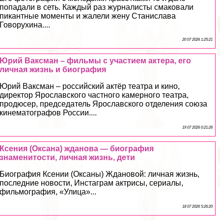
попадали в сеть. Каждый раз журналисты смаковали
пикантные моменты и жалели жену Станислава
Говорухина....
20 07 2026 1:25:21
Юрий Ваксман – фильмы с участием актера, его
личная жизнь и биография
Юрий Ваксман – российский актёр театра и кино,
директор Ярославского частного камерного театра,
продюсер, председатель Ярославского отделения союза
кинематографов России....
19 07 2026 0:21:26
Ксения (Оксана) жданова — биография
знаменитости, личная жизнь, дети
Биография Ксении (Оксаны) Ждановой: личная жизнь,
последние новости, Инстаграм актрисы, сериалы,
фильмография, «Улица»...
18 07 2026 5:26:20