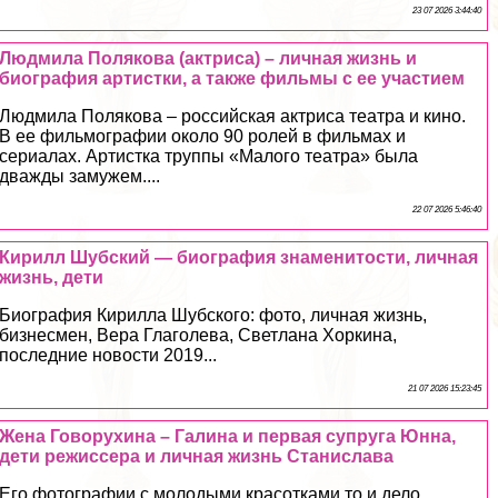
23 07 2026 3:44:40
Людмила Полякова (актриса) – личная жизнь и
биография артистки, а также фильмы с ее участием
Людмила Полякова – российская актриса театра и кино.
В ее фильмографии около 90 ролей в фильмах и
сериалах. Артистка труппы «Малого театра» была
дважды замужем....
22 07 2026 5:46:40
Кирилл Шубский — биография знаменитости, личная
жизнь, дети
Биография Кирилла Шубского: фото, личная жизнь,
бизнесмен, Вера Глаголева, Светлана Хоркина,
последние новости 2019...
21 07 2026 15:23:45
Жена Говорухина – Галина и первая супруга Юнна,
дети режиссера и личная жизнь Станислава
Его фотографии с молодыми красотками то и дело