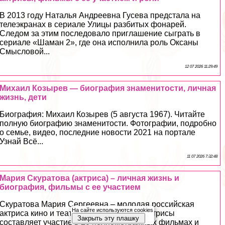
В 2013 году Наталья Андреевна Гусева предстала на
телеэкранах в сериале Улицы разбитых фонарей.
Следом за этим последовало приглашение сыграть в
сериале «Шаман 2», где она исполнила роль Оксаны
Смысловой...
12 07 2026 11:29:49
Михаил Козырев — биография знаменитости, личная
жизнь, дети
Биография: Михаил Козырев (5 августа 1967). Читайте
полную биографию знаменитости. Фотографии, подробно
о семье, видео, последние новости 2021 на портале
Узнай Всё...
11 07 2026 7:32:48
Мария Скуратова (актриса) – личная жизнь и
биография, фильмы с ее участием
Скуратова Мария Сергеевна – молодая российская
На сайте используются cookies
актриса кино и театра. Фильмография актрисы
Закрыть эту плашку
составляет участие в 20 полнометражных фильмах и