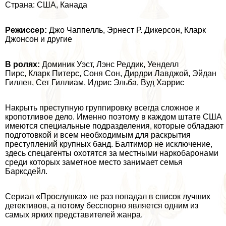
Страна: США, Канада
Режиссер:
Джо Чаппелль, Эрнест Р. Дикерсон, Кларк
Джонсон и другие
В ролях:
Доминик Уэст, Лэнс Реддик, Уенделл
Пирс, Кларк Питерс, Соня Сон
, Дирдри Лавджой, Эйдан
Гиллен, Сет Гиллиам, Идрис Эльба, Вуд Харрис
Накрыть преступную группировку всегда сложное и
кропотливое дело. Именно поэтому в каждом штате США
имеются специальные подразделения, которые обладают
подготовкой и всем необходимым для раскрытия
преступлений крупных банд. Балтимор не исключение,
здесь спецагенты охотятся за местными наркобаронами
среди которых заметное место занимает семья
Барксдейл.
Сериал «Прослушка» не раз попадал в список лучших
детективов, а потому бесспopно является одним из
самых ярких представителей жанра.