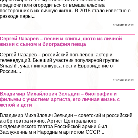
предпочитали огородиться от вмешательства
посторонних в их личную жизнь. В 2018 стало известно о
разводе пары....
01 08 2026 22:43:13
Сергeй Лазарев – песни и клипы, фото из личной
жизни с сыном и биография певца
Сергeй Лазарев – российский поп-певец, актер и
телеведущий. Бывший участник популярной группы
Smash!!, участник конкурса песни Евровидение от
России....
31 07 2026 23:13:25
Владимир Михайлович Зельдин – биография и
фильмы с участием артиста, его личная жизнь с
женой и дети
Владимир Михайлович Зельдин – советский и российский
актёр театра и кино. Артист Центрального
академического театра Российской армии был
Заслуженным и Народным артистом СССР....