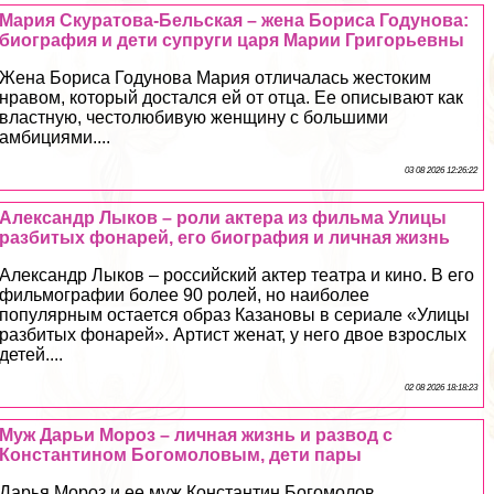
Мария Скуратова-Бельская – жена Бориса Годунова:
биография и дети супруги царя Марии Григорьевны
Жена Бориса Годунова Мария отличалась жестоким
нравом, который достался ей от отца. Ее описывают как
властную, честолюбивую женщину с большими
амбициями....
03 08 2026 12:26:22
Александр Лыков – роли актера из фильма Улицы
разбитых фонарей, его биография и личная жизнь
Александр Лыков – российский актер театра и кино. В его
фильмографии более 90 ролей, но наиболее
популярным остается образ Казановы в сериале «Улицы
разбитых фонарей». Артист женат, у него двое взрослых
детей....
02 08 2026 18:18:23
Муж Дарьи Мороз – личная жизнь и развод с
Константином Богомоловым, дети пары
Дарья Мороз и ее муж Константин Богомолов