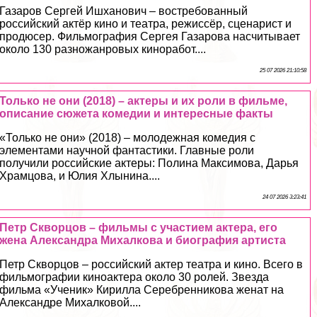
Газаров Сергeй Ишханович – востребованный
российский актёр кино и театра, режиссёр, сценарист и
продюсер. Фильмография Сергея Газарова насчитывает
около 130 разножанровых киноработ....
25 07 2026 21:10:58
Только не они (2018) – актеры и их роли в фильме,
описание сюжета комедии и интересные факты
«Только не они» (2018) – молодежная комедия с
элементами научной фантастики. Главные роли
получили российские актеры: Полина Максимова, Дарья
Храмцова, и Юлия Хлынина....
24 07 2026 3:23:41
Петр Скворцов – фильмы с участием актера, его
жена Александра Михалкова и биография артиста
Петр Скворцов – российский актер театра и кино. Всего в
фильмографии киноактера около 30 ролей. Звезда
фильма «Ученик» Кирилла Серебренникова женат на
Александре Михалковой....