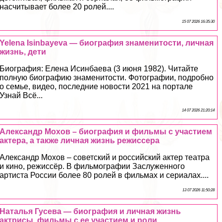
насчитывает более 20 ролей....
15 07 2026 16:35:30
Yelena Isinbayeva — биография знаменитости, личная
жизнь, дети
Биография: Елена Исинбаева (3 июня 1982). Читайте
полную биографию знаменитости. Фотографии, подробно
о семье, видео, последние новости 2021 на портале
Узнай Всё...
14 07 2026 21:20:14
Александр Мохов – биография и фильмы с участием
актера, а также личная жизнь режиссера
Александр Мохов – советский и российский актер театра
и кино, режиссёр. В фильмографии Заслуженного
артиста России более 80 ролей в фильмах и сериалах....
13 07 2026 11:50:28
Наталья Гусева — биография и личная жизнь
актрисы, фильмы с ее участием и роли