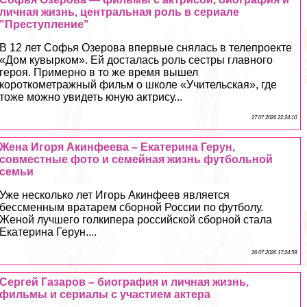
личная жизнь, центральная роль в сериале
"Преступление"
В 12 лет Софья Озерова впервые снялась в телепроекте
«Дом кувырком». Ей досталась роль сестры главного
героя. Примерно в то же время вышел
короткометражный фильм о школе «Учительская», где
тоже можно увидеть юную актрису...
27 07 2026 22:24:10
Жена Игоря Акинфеева – Екатерина Герун,
совместные фото и семейная жизнь футбольной
семьи
Уже несколько лет Игорь Акинфеев является
бессменным вратарем сборной России по футболу.
Женой лучшего голкипера российской сборной стала
Екатерина Герун....
26 07 2026 17:24:59
Сергeй Газаров – биография и личная жизнь,
фильмы и сериалы с участием актера