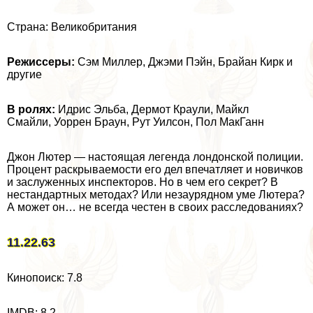
Страна: Великобритания
Режиссеры:
Сэм Миллер, Джэми Пэйн, Брайан Кирк и
другие
В ролях:
Идрис Эльба, Дермот Краули, Майкл
Смайли, Уоррен Браун, Рут Уилсон, Пол МакГанн
Джон Лютер — настоящая легенда лондонской полиции.
Процент раскрываемости его дел впечатляет и новичков
и заслуженных инспекторов. Но в чем его секрет? В
нестандартных методах? Или незаурядном уме Лютера?
А может он… не всегда честен в своих расследованиях?
11.22.63
Кинопоиск: 7.8
IMDB: 8.2