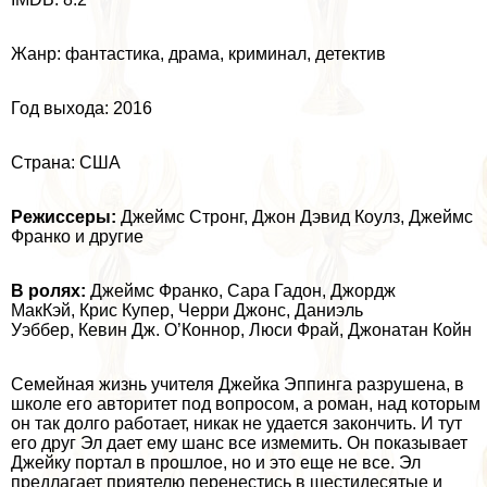
Жанр: фантастика, драма, криминал, детектив
Год выхода: 2016
Страна: США
Режиссеры:
Джеймс Стронг, Джон Дэвид Коулз,
Джеймс
Франко
и другие
В ролях:
Джеймс Франко, Сара Гадон, Джордж
МакКэй, Крис Купер, Черри Джонс, Даниэль
Уэббер, Кевин Дж. О’Коннор, Люси Фрай, Джонатан Койн
Семейная жизнь учителя Джейка Эппинга разрушена, в
школе его авторитет под вопросом, а роман, над которым
он так долго работает, никак не удается закончить. И тут
его друг Эл дает ему шанс все измемить. Он показывает
Джейку портал в прошлое, но и это еще не все. Эл
предлагает приятелю перенестись в шестидесятые и