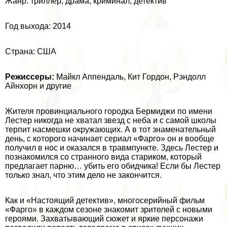
Жанр: триллер, драма, криминал, детектив
Год выхода: 2014
Страна: США
Режиссеры:
Майкл Аппендаль, Кит Гордон, Рэндолл
Айнхорн и другие
Жителя провинциального городка Бермиджи по имени
Лестер никогда не хватал звезд с неба и с самой школы
терпит насмешки окружающих. А в тот знаменательный
день, с которого начинает сериал «Фарго» он и вообще
получил в нос и оказался в травмпункте. Здесь Лестер и
познакомился со странного вида стариком, который
предлагает парню… убить его обидчика! Если бы Лестер
только знал, что этим дело не закончится.
Как и «Настоящий детектив», многосерийный фильм
«Фарго» в каждом сезоне знакомит зрителей с новыми
героями. Захватывающий сюжет и яркие персонажи