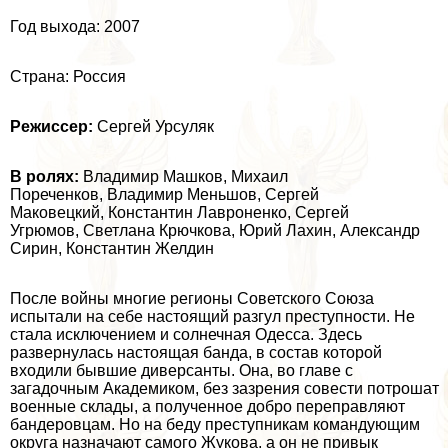
Год выхода: 2007
Страна: Россия
Режиссер:
Сергeй Урсуляк
В ролях:
Владимир Машков, Михаил
Пореченков, Владимир Меньшов, Сергeй
Маковецкий, Константин Лавроненко, Сергeй
Угрюмов, Светлана Крючкова, Юрий Лахин, Александр
Сирин, Константин Желдин
После войны многие регионы Советского Союза
испытали на себе настоящий разгул преступности. Не
стала исключением и солнечная Одесса. Здесь
развернулась настоящая банда, в состав которой
входили бывшие диверсанты. Она, во главе с
загадочным Академиком, без зазрения совести потрошат
военные склады, а полученное добро переправляют
бандеровцам. Но на беду преступникам комaндующим
округа назначают самого Жукова, а он не привык