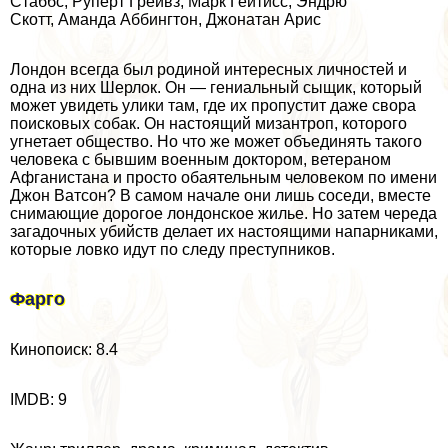
Стаббс, Руперт Грейвз, Марк Гейтисс, Эндрю
Скотт, Амaнда Аббингтон, Джонатан Арис
Лондон всегда был родиной интересных личностей и
одна из них Шерлок. Он — гениальный сыщик, который
может увидеть улики там, где их пропустит даже свора
поисковых собак. Он настоящий мизантроп, которого
угнетает общество. Но что же может объединять такого
человека с бывшим военным доктором, ветераном
Афганистана и просто обаятельным человеком по имени
Джон Ватсон? В самом начале они лишь соседи, вместе
снимающие дорогое лондонское жилье. Но затем череда
загадочных убийств делает их настоящими напарниками,
которые ловко идут по следу преступников.
Фарго
Кинопоиск: 8.4
IMDB: 9