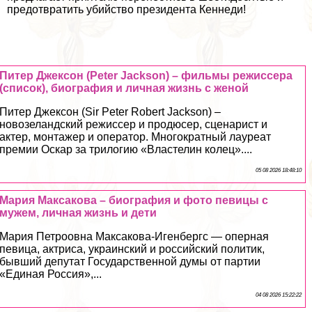
предотвратить убийство президента Кеннеди!
Питер Джексон (Peter Jackson) – фильмы режиссера
(список), биография и личная жизнь с женой
Питер Джексон (Sir Peter Robert Jackson) –
новозеландский режиссер и продюсер, сценарист и
актер, монтажер и оператор. Многократный лауреат
премии Оскар за трилогию «Властелин колец»....
05 08 2026 18:48:10
Мария Максакова – биография и фото певицы с
мужем, личная жизнь и дети
Мария Петроовна Максакова-Игенбергс — оперная
певица, актриса, украинский и российский политик,
бывший депутат Государственной думы от партии
«Единая Россия»,...
04 08 2026 15:22:22