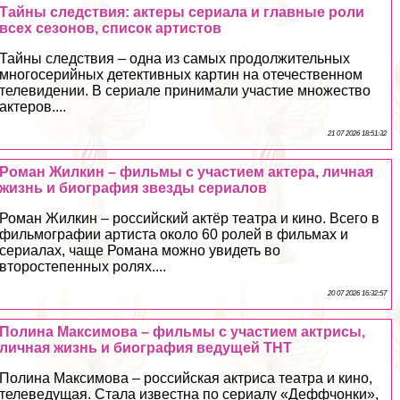
Тайны следствия: актеры сериала и главные роли
всех сезонов, список артистов
Тайны следствия – одна из самых продолжительных
многосерийных детективных картин на отечественном
телевидении. В сериале принимали участие множество
актеров....
21 07 2026 18:51:32
Роман Жилкин – фильмы с участием актера, личная
жизнь и биография звезды сериалов
Роман Жилкин – российский актёр театра и кино. Всего в
фильмографии артиста около 60 ролей в фильмах и
сериалах, чаще Романа можно увидеть во
второстепенных ролях....
20 07 2026 16:32:57
Полина Максимова – фильмы с участием актрисы,
личная жизнь и биография ведущей ТНТ
Полина Максимова – российская актриса театра и кино,
телеведущая. Стала известна по сериалу «Деффчонки»,