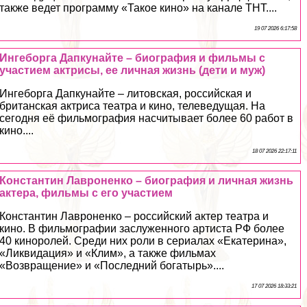
также ведет программу «Такое кино» на канале ТНТ....
19 07 2026 6:17:58
Ингеборга Дапкунайте – биография и фильмы с
участием актрисы, ее личная жизнь (дети и муж)
Ингеборга Дапкунайте – литовская, российская и
британская актриса театра и кино, телеведущая. На
сегодня её фильмография насчитывает более 60 работ в
кино....
18 07 2026 22:17:11
Константин Лавроненко – биография и личная жизнь
актера, фильмы с его участием
Константин Лавроненко – российский актер театра и
кино. В фильмографии заслуженного артиста РФ более
40 киноролей. Среди них роли в сериалах «Екатерина»,
«Ликвидация» и «Клим», а также фильмах
«Возвращение» и «Последний богатырь»....
17 07 2026 18:33:21