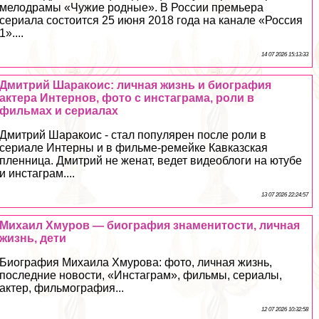
мелодрамы «Чужие родные». В России премьера
сериала состоится 25 июня 2018 года на канале «Россия
1»....
14 07 2026 15:13:33
Дмитрий Шаpaкоис: личная жизнь и биография
актера Интернов, фото с инстаграма, роли в
фильмах и сериалах
Дмитрий Шаpaкоис - стал популярен после роли в
сериале Интерны и в фильме-ремейке Кавказская
пленница. Дмитрий не женат, ведет видеоблоги на ютубе
и инстаграм....
13 07 2026 22:24:57
Михаил Хмуров — биография знаменитости, личная
жизнь, дети
Биография Михаила Хмурова: фото, личная жизнь,
последние новости, «Инстаграм», фильмы, сериалы,
актер, фильмография...
12 07 2026 10:32:58