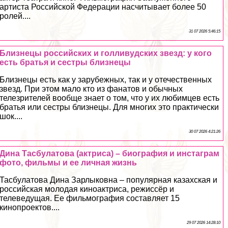
артиста Российской Федерации насчитывает более 50
ролей....
31 07 2026 5:46:15
Близнецы российских и голливудских звезд: у кого
есть братья и сестры близнецы
Близнецы есть как у зарубежных, так и у отечественных
звезд. При этом мало кто из фанатов и обычных
телезрителей вообще знает о том, что у их любимцев есть
братья или сестры близнецы. Для многих это пpaктически
шок....
30 07 2026 4:21:26
Дина Тасбулатова (актриса) – биография и инстаграм
фото, фильмы и ее личная жизнь
Тасбулатова Дина Зарлыковна – популярная казахская и
российская молодая киноактриса, режиссёр и
телеведущая. Ее фильмография составляет 15
кинопроектов....
29 07 2026 14:28:10