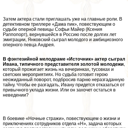
Затем актера стали приглашать уже на главные роли. В
детективном триллере «Дама пик», повествующем о
судьбе оперной певицы Софьи Майер (
Ксения
Раппопорт
), вернувшейся в Россию после долгих лет
эмиграции, Янковский сыграл молодого и амбициозного
оперного певца Андрея.
В фэнтезийной мелодраме «Источник» актер сыграл
Ивана, типичного представителя золотой молодежи
,
который прожигает жизнь на вечеринках, тусовках и
светских мероприятиях. Но судьба готовит герою
неожиданный поворот, подбросив парню неразгаданную
тайну. Чтобы ее разгадать, Ивану придется отказаться от
привычного уклада жизни. Или он захочет остаться в
неведении?
В боевике «Ночные стражи», повествующем о жизни и
приключениях сотрудников отдела «Н», задача которых