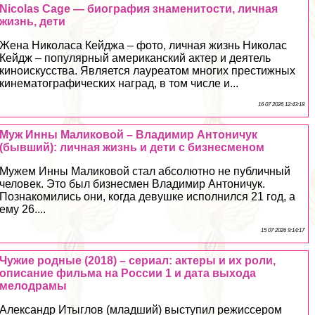
Nicolas Cage — биография знаменитости, личная
жизнь, дети
Жена Николаса Кейджа – фото, личная жизнь Николас
Кейдж – популярный американский актер и деятель
киноискусства. Является лауреатом многих престижных
кинематографических наград, в том числе и...
16 07 2026 12:43:18
Муж Инны Маликовой – Владимир Антоничук
(бывший): личная жизнь и дети с бизнесменом
Мужем Инны Маликовой стал абсолютно не публичный
человек. Это был бизнесмен Владимир Антоничук.
Познакомились они, когда дeвyшке исполнился 21 год, а
ему 26....
15 07 2026 9:14:17
Чужие родные (2018) – сериал: актеры и их роли,
описание фильма на России 1 и дата выхода
мелодрамы
Александр Итыглов (младший) выступил режиссером