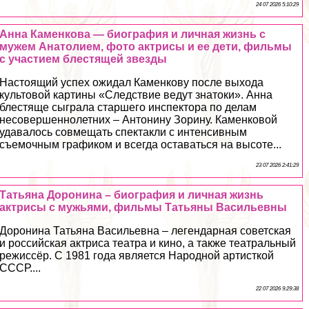
24 07 2026 5:10:29
Анна Каменкова — биография и личная жизнь с
мужем Анатолием, фото актрисы и ее дети, фильмы
с участием блестящей звезды
Настоящий успех ожидал Каменкову после выхода
культовой картины «Следствие ведут знатоки». Анна
блестяще сыграла старшего инспектора по делам
несовершеннолетних – Антонину Зорину. Каменковой
удавалось совмещать спектакли с интенсивным
съемочным графиком и всегда оставаться на высоте...
23 07 2026 2:41:29
Татьяна Доронина – биография и личная жизнь
актрисы с мужьями, фильмы Татьяны Васильевны
Доронина Татьяна Васильевна – легендарная советская
и российская актриса театра и кино, а также театральный
режиссёр. С 1981 года является Народной артисткой
СССР....
22 07 2026 9:29:38