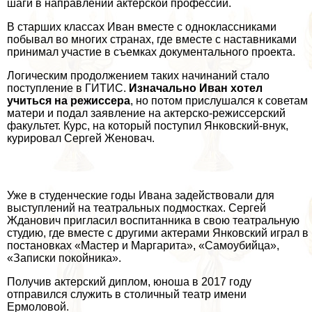
шаги в направлении актерской профессии.
В старших классах Иван вместе с одноклассниками
побывал во многих странах, где вместе с наставниками
принимал участие в съемках документального проекта.
Логическим продолжением таких начинаний стало
поступление в ГИТИС.
Изначально Иван хотел
учиться на режиссера
, но потом прислушался к советам
матери и подал заявление на актерско-режиссерский
факультет. Курс, на который поступил Янковский-внук,
курировал Сергeй Женовач.
Уже в студенческие годы Ивана задействовали для
выступлений на театральных подмостках. Сергeй
Жданович пригласил воспитанника в свою театральную
студию, где вместе с другими актерами Янковский играл в
постановках «Мастер и Маргарита», «Самоубийца»,
«Записки покойника».
Получив актерский диплом, юноша в 2017 году
отправился служить в столичный театр имени
Ермоловой.