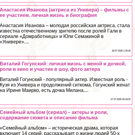
Анастасия Иванова (актриса из Универа) – фильмы с
ее участием, личная жизнь и биография
Анастасия Иванова – молодая российская актриса, стала
известна отечественному зрителю после ролей Гали в
сериале «Домработница» и Юли Семакиной в
«Универе»....
28 07 2026 1:39:26
Виталий Гогунский: личная жизнь с женой и дочкой,
роли в кино и участие в шоу, фото актера
Виталий Гогунский - популярный актер. Известная роль -
Кузя из Универа и продолжений ситкома. Гогунский женат
на Ирине Маирко, есть дочка Милана....
27 07 2026 20:18:25
Семейный альбом (сериал) – актеры и роли,
содержание сюжета и описание фильма
«Семейный альбом» – историческая драма, которая
включает 14 серий, рассказывает о жизни людей 50-х