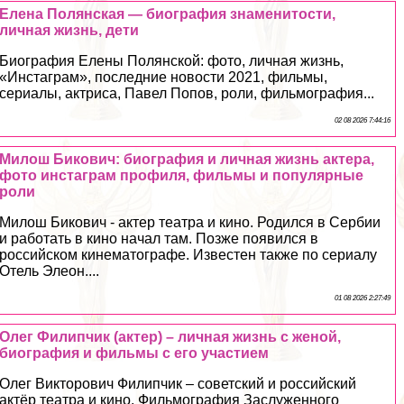
Елена Полянская — биография знаменитости,
личная жизнь, дети
Биография Елены Полянской: фото, личная жизнь,
«Инстаграм», последние новости 2021, фильмы,
сериалы, актриса, Павел Попов, роли, фильмография...
02 08 2026 7:44:16
Милош Бикович: биография и личная жизнь актера,
фото инстаграм профиля, фильмы и популярные
роли
Милош Бикович - актер театра и кино. Родился в Сербии
и работать в кино начал там. Позже появился в
российском кинематографе. Известен также по сериалу
Отель Элеон....
01 08 2026 2:27:49
Олег Филипчик (актер) – личная жизнь с женой,
биография и фильмы с его участием
Олег Викторович Филипчик – советский и российский
актёр театра и кино. Фильмография Заслуженного