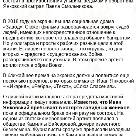
состоит в противостоянии упырям, ведьмам и оборотням,
Янковский сыграл Павла Смольникова.
В 2018 году на экраны вышла социальная драма
«
Завод
». Сюжет фильма разворачивается вокруг судеб
людей, имеющих непосредственное отношение к
предприятию, которое его владелец объявил банкротом.
Но у олигарха и простых рабочих разные цели в этой
жизни. Если для первого завод – это игрушка, то для
вторых – средство к существованию. Война
разворачивается нешуточная. В этом проекте артист
воплотился в образ Вовки.
В ближайшее время на экранах должны появиться еще
несколько проектов, в которых снимался Иван Янковский
– «Икария», «Ребра», «Текст», «Союз Спасения».
О личной жизни молодого актера средства массовой
информации пишут пока мало.
Известно, что Иван
Янковский пребывает в когорте завидных женихов
–
пока в официальном бpaке он ни разу не состоял. На
одном из светских мероприятий артист появился в
обществе Камиллы Байсаровой, дочери известного
бизнесмена. Журналисты сразу же приписали молодым
людям любовную связь, но Камилла вышла замуж за