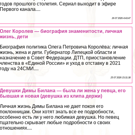
годов прошлого столетия. Сериал выходит в эфире
Первого канала....
26 07 2026 4:43:47
Олег Королев — биография знаменитости, личная
жизнь, дети
Биография политика Олега Петровича Королёва: личная
жизнь, жена и дети. Губернатор Липецкой области и
назначение в Совет Федерации. ДТП, приостановление
члeнства в «Единой России» и уход в отставку в 2021
году на 24СМИ....
25 07 2026 15:31:38
Девушки Димы Билана — была ли жена у певца, его
бывшая и новая (дeвyшка из клипа держи)
Личная жизнь Димы Билана не дает покоя его
поклонницам. Они хотят знать все ее подробности,
особенно есть ли у него любимая дeвyшка. Но певец
тщательно скрывает любые подробности о своих
отношениях....