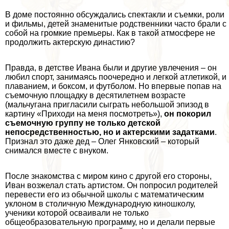
В доме постоянно обсуждались спектакли и съемки, роли
и фильмы, детей знаменитые родственники часто брали с
собой на громкие премьеры. Как в такой атмосфере не
продолжить актерскую династию?
Правда, в детстве Ивана были и другие увлечения – он
любил спорт, занимаясь поочередно и легкой атлетикой, и
плаванием, и боксом, и футболом. Но впервые попав на
съемочную площадку в десятилетнем возрасте
(мальчугана пригласили сыграть небольшой эпизод в
картину «Приходи на меня посмотреть»),
он покорил
съемочную группу не только детской
непосредственностью, но и актерскими задатками
.
Признал это даже дед – Олег Янковский – который
снимался вместе с внуком.
После знакомства с миром кино с другой его стороны,
Иван возжелал стать артистом. Он попросил родителей
перевести его из обычной школы с математическим
уклоном в столичную Международную киношколу,
ученики которой осваивали не только
общеобразовательную программу, но и делали первые