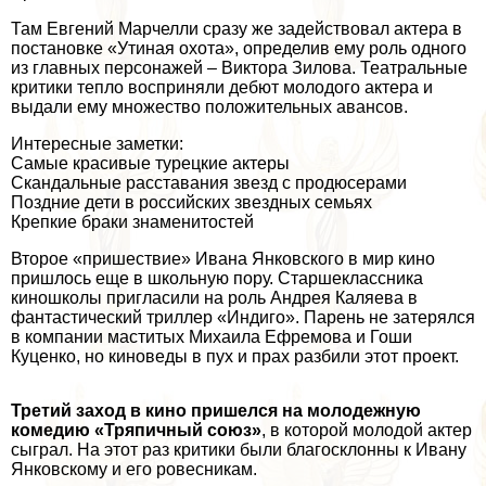
Там Евгений Марчелли сразу же задействовал актера в
постановке «Утиная охота», определив ему роль одного
из главных персонажей – Виктора Зилова. Театральные
критики тепло восприняли дебют молодого актера и
выдали ему множество положительных авансов.
Интересные заметки:
Самые красивые турецкие актеры
Скандальные расставания звезд с продюсерами
Поздние дети в российских звездных семьях
Крепкие бpaки знаменитостей
Второе «пришествие» Ивана Янковского в мир кино
пришлось еще в школьную пору. Старшеклассника
киношколы пригласили на роль Андрея Каляева в
фантастический триллер «Индиго». Парень не затерялся
в компании маститых Михаила Ефремова и Гоши
Куценко, но киноведы в пух и прах разбили этот проект.
Третий заход в кино пришелся на молодежную
комедию «Тряпичный союз»
, в которой молодой актер
сыграл. На этот раз критики были благосклонны к Ивану
Янковскому и его ровесникам.