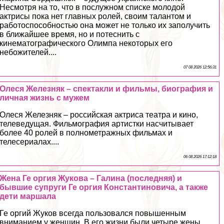
Несмотря на то, что в послужном списке молодой
актрисы пока нет главных ролей, своим талантом и
работоспособностью она может не только их заполучить
в ближайшее время, но и потеснить с
кинематографического Олимпа некоторых его
небожителей....
07 08 2026 12:56:31
Олеся Железняк – спектакли и фильмы, биография и
личная жизнь с мужем
Олеся Железняк – российская актриса театра и кино,
телеведущая. Фильмография артистки насчитывает
более 40 ролей в полнометражных фильмах и
телесериалах....
06 08 2026 17:12:18
Жена Ге opгия Жукова – Галина (последняя) и
бывшие супруги Ге opгия Константиновича, а также
дети маршала
Ге opгий Жуков всегда пользовался повышенным
вниманием у женщин. В его жизни были четыре жены