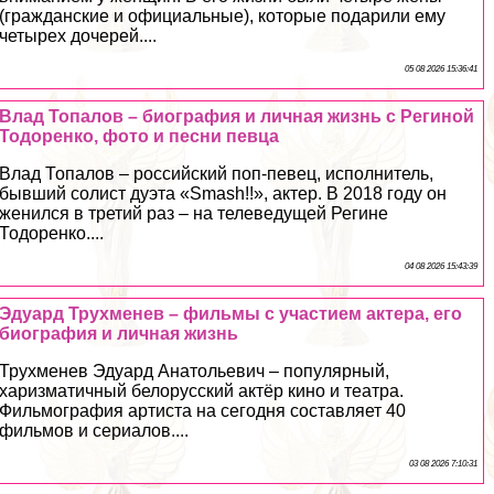
(гражданские и официальные), которые подарили ему
четырех дочерей....
05 08 2026 15:36:41
Влад Топалов – биография и личная жизнь с Региной
Тодоренко, фото и песни певца
Влад Топалов – российский поп-певец, исполнитель,
бывший солист дуэта «Smash!!», актер. В 2018 году он
женился в третий раз – на телеведущей Регине
Тодоренко....
04 08 2026 15:43:39
Эдуард Трухменев – фильмы с участием актера, его
биография и личная жизнь
Трухменев Эдуард Анатольевич – популярный,
харизматичный белорусский актёр кино и театра.
Фильмография артиста на сегодня составляет 40
фильмов и сериалов....
03 08 2026 7:10:31