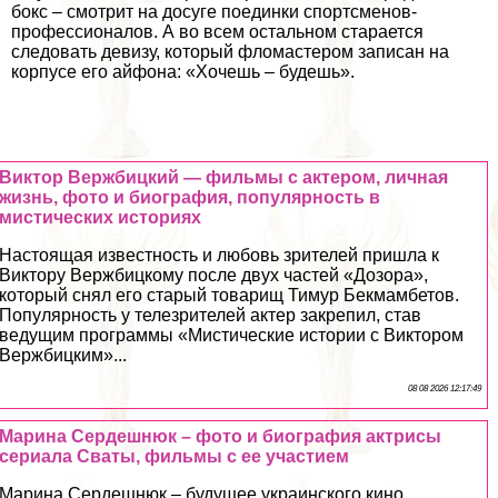
бокс – смотрит на досуге поединки спортсменов-
профессионалов. А во всем остальном старается
следовать девизу, который фломастером записан на
корпусе его айфона: «Хочешь – будешь».
Виктор Вержбицкий — фильмы с актером, личная
жизнь, фото и биография, популярность в
мистических историях
Настоящая известность и любовь зрителей пришла к
Виктору Вержбицкому после двух частей «Дозора»,
который снял его старый товарищ Тимур Бекмамбетов.
Популярность у телезрителей актер закрепил, став
ведущим программы «Мистические истории с Виктором
Вержбицким»...
08 08 2026 12:17:49
Марина Сердешнюк – фото и биография актрисы
сериала Сваты, фильмы с ее участием
Марина Сердешнюк – будущее украинского кино.