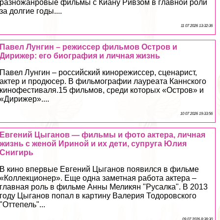
разножанровые фильмы с Киану Ривзом в главной роли
за долгие годы....
11 07 2026 13:32:36
Павел Лунгин – режиссер фильмов Остров и
Дирижер: его биография и личная жизнь
Павел Лунгин – российский кинорежиссер, сценарист,
актер и продюсер. В фильмографии лауреата Каннского
кинофестиваля.15 фильмов, среди которых «Остров» и
«Дирижер»....
10 07 2026 19:33:56
Евгений Цыганов — фильмы и фото актера, личная
жизнь с женой Ириной и их дети, супруга Юлия
Снигирь
В кино впервые Евгений Цыганов появился в фильме
«Коллекционер». Еще одна заметная работа актера –
главная роль в фильме Анны Меликян "Русалка". В 2013
году Цыганов попал в картину Валерия Тодоровского
"Оттепель"...
09 07 2026 8:38:30