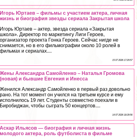
Игорь Юртаев – фильмы с участием актера, личная
жизнь и биография звезды сериала Закрытая школа
Игорь Юртаев – актер, звезда сериала «Закрытая
школа». Директор по маркетингу Лиги Героев,
организатор проекта Гонка Героев. Сейчас нигде не
снимается, но в его фильмографии около 10 ролей в
фильмах и сериалах....
15 07 2026 17:29:57
Жены Александра Самойленко – Наталья Громова
(новая) и бывшие Евгения и Инесса
Женился Александр Самойленко в первый раз довольно
рано. На тот момент он учился на третьем курсе и ему
исполнилось 19 лет. Студенты совместно поехали в
Биробиджан, чтобы сыграть 50 концертов....
14 07 2026 18:39:56
Аскар Ильясов — биография и личная жизнь
молодого актера, роль футболиста в фильме