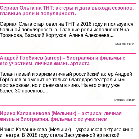
Сериал Ольга на ТНТ: актеры и дата выхода сезонов,
главные роли и популярность
Сериал Ольга стартовал на ТНТ в 2016 году и пользуется
большой популярностью. Главные роли исполняют Яна
Троянова, Василий Кортуков, Алина Алексеева....
04 08 2026 7:26:13
Андрей Горбачев (актер) – биография и фильмы с
его участием, личная жизнь артиста
Талантливый и харизматичный российский актер Андрей
Горбачев знаменит не только благодаря театральным
постановкам, но и съемкам в кино. На его счету уже
более 30 проектов....
03 08 2026 20:46:10
Ирина Калашникова (Мельник) – актриса: личная
жизнь и биография, фильмы с ее участием
Ирина Калашникова (Мельник) – украинская актриса кино
и театра. В 2018 году стала Заслуженной артисткой