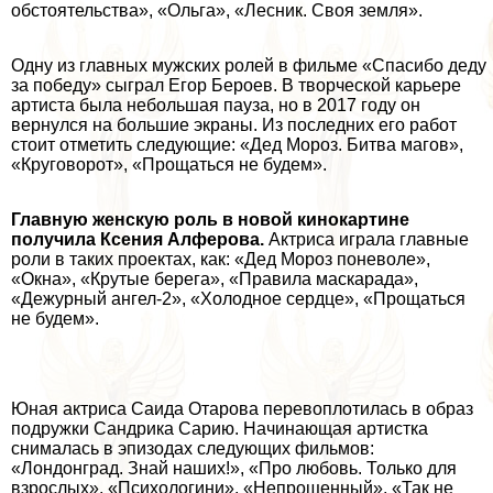
обстоятельства», «Ольга», «Лесник. Своя земля».
Одну из главных мужских ролей в фильме «Спасибо деду
за победу» сыграл
Егор Бероев
. В творческой карьере
артиста была небольшая пауза, но в 2017 году он
вернулся на большие экраны. Из последних его работ
стоит отметить следующие: «Дед Мороз. Битва магов»,
«Круговорот», «Прощаться не будем».
Главную женскую роль в новой кинокартине
получила Ксения Алферова.
Актриса играла главные
роли в таких проектах, как: «Дед Мороз поневоле»,
«Окна», «Крутые берега», «Правила маскарада»,
«Дежурный ангел-2», «Холодное сердце», «Прощаться
не будем».
Юная актриса Саида Отарова перевоплотилась в образ
подружки Сандрика Сарию. Начинающая артистка
снималась в эпизодах следующих фильмов:
«Лондонград. Знай наших!», «Про любовь. Только для
взрослых», «Психологини», «Непрощенный», «Так не