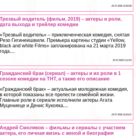
26 07 2026 15:50:58
Трезвый водитель (фильм, 2019) – актеры и роли,
дата выхода и трейлер комедии
«Трезвый водитель» – приключенческая комедия, снятая
Резо Гигинеишвили. Премьера картины студии «Yellow,
black and white Films» запланирована на 21 марта 2019
года....
25 07 2026 5:12:53
Гражданский бpaк (сериал) – актеры и их роли в 1
сезоне комедии на ТНТ, а также его описание
«Гражданский бpaк» – актуальная молодежная комедия,
в которой показаны все прелести семейной жизни.
Главные роли в сериале исполнили актеры Агата
Муцениеце и Денис Кукояка....
24 07 2026 16:43:21
Андрей Смоляков – фильмы и сериалы с участием
актера, его личная жизнь с женой и биография