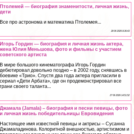
Птолемей — биография знаменитости, личная жизнь,
дети
Все про астронома и математика Птолемея...
28 06 2026 8:36:43
Игорь Гордин — биография и личная жизнь актера,
жена Юлия Меньшова, фото и фильмы с участием
советского артиста
В мире большого кинематографа Игорь Гордин
дебютировал довольно поздно – в 2002 году, снявшись в
боевике «Трио». Спустя два года актера пригласили в
сериал «Дети Арбата», где он продемонстрировал все
грани своего таланта...
27 06 2026 14:51:52
Джамала (Jamala) – биография и песни певицы, фото
и личная жизнь победительницы Евровидения
Настоящее имя известной певицы и актрисы – Сусанна
Джамаладинова. Колоритной внешностью, артистизмом и