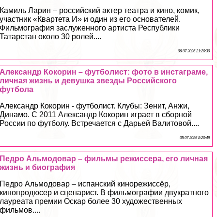
Камиль Ларин – российский актер театра и кино, комик,
участник «Квартета И» и один из его основателей.
Фильмография заслуженного артиста Республики
Татарстан около 30 ролей....
06 07 2026 21:20:30
Александр Кокорин – футболист: фото в инстаграме,
личная жизнь и дeвyшка звезды Российского
футбола
Александр Кокорин - футболист. Клубы: Зенит, Анжи,
Динамо. С 2011 Александр Кокорин играет в сборной
России по футболу. Встречается с Дарьей Валитовой....
05 07 2026 8:20:49
Педро Альмодовар – фильмы режиссера, его личная
жизнь и биография
Педро Альмодовар – испанский кинорежиссёр,
кинопродюсер и сценарист. В фильмографии двукратного
лауреата премии Оскар более 30 художественных
фильмов....