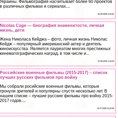
Украины. Фильмография насчитывает более 60 проектов
в различных фильмах и сериалах....
02 08 2026 2:22:42
Nicolas Cage — биография знаменитости, личная
жизнь, дети
Жена Николаса Кейджа – фото, личная жизнь Николас
Кейдж – популярный американский актер и деятель
киноискусства. Является лауреатом многих престижных
кинематографических наград, в том числе и...
01 08 2026 1:16:24
Российские военные фильмы (2015-2017) – список
лучших русских фильмов про войну
Мы собрали росийские военные фильмы, которые
тронули зрителей и популярны спустя несколько лет. В
нашем списке – лучшие русские фильмы про войну 2015-
2017 годов....
31 07 2026 11:32:46