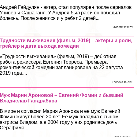
Андрей Гайдулян - актер, стал популярен после сериалов
Универ и СашаТаня. У Андрея был paк и он победил
болезнь. После женился и у ребят 2 детей....
18 07 2026 13:29:55
Трудности выживания (фильм, 2019) – актеры и роли,
трейлер и дата выхода комедии
«Трудности выживания» (фильм, 2019) – дебютная
работа режиссера Евгения Торреса. Премьера
романтической комедии запланирована на 22 августа
2019 года....
17 07 2026 16:39:51
Муж Марии Ароновой – Евгений Фомин и бывший
Владислав Гандpaбура
В мире и согласии Мария Аронова и ее муж Евгений
Фомин живут более 20 лет. Ее муж поладил с сыном
актрисы Владом, а в 2004 году у них родилась дочь
Серафима....
16 07 2026 2:42:21