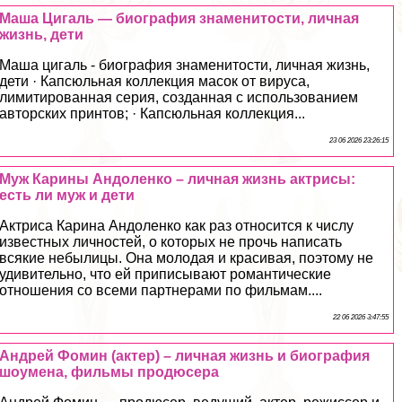
Маша Цигаль — биография знаменитости, личная
жизнь, дети
Маша цигаль - биография знаменитости, личная жизнь,
дети · Капсюльная коллекция масок от вируса,
лимитированная серия, созданная с использованием
авторских принтов; · Капсюльная коллекция...
23 06 2026 23:26:15
Муж Карины Андоленко – личная жизнь актрисы:
есть ли муж и дети
Актриса Карина Андоленко как раз относится к числу
известных личностей, о которых не прочь написать
всякие небылицы. Она молодая и красивая, поэтому не
удивительно, что ей приписывают романтические
отношения со всеми партнерами по фильмам....
22 06 2026 3:47:55
Андрей Фомин (актер) – личная жизнь и биография
шоумена, фильмы продюсера