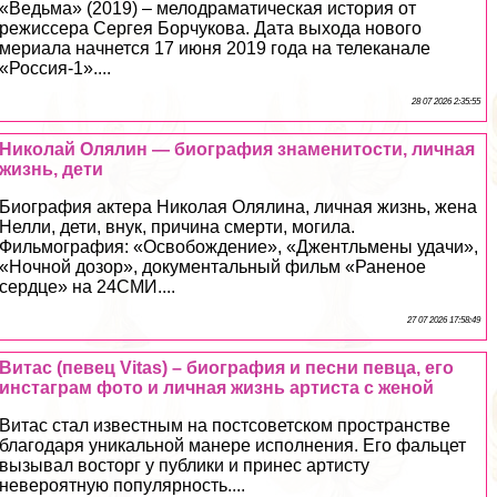
«Ведьма» (2019) – мелодраматическая история от
режиссера Сергея Борчукова. Дата выхода нового
мериала начнется 17 июня 2019 года на телеканале
«Россия-1»....
28 07 2026 2:35:55
Николай Олялин — биография знаменитости, личная
жизнь, дети
Биография актера Николая Олялина, личная жизнь, жена
Нелли, дети, внук, причина cмepти, могила.
Фильмография: «Освобождение», «Джентльмены удачи»,
«Ночной дозор», документальный фильм «Раненое
сердце» на 24СМИ....
27 07 2026 17:58:49
Витас (певец Vitas) – биография и песни певца, его
инстаграм фото и личная жизнь артиста с женой
Витас стал известным на постсоветском прострaнcтве
благодаря уникальной манере исполнения. Его фальцет
вызывал восторг у публики и принес артисту
невероятную популярность....