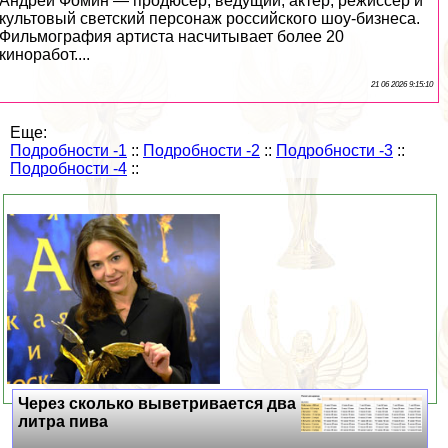
Андрей Фомин — продюсер, ведущий, актер, режиссер и
культовый светский персонаж российского шоу-бизнеса.
Фильмография артиста насчитывает более 20
киноработ....
21 06 2026 9:15:10
Еще:
Подробности -1
::
Подробности -2
::
Подробности -3
::
Подробности -4
::
Через сколько выветривается два
литра пива