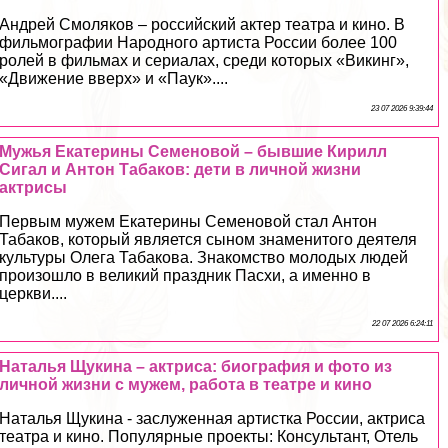
Андрей Смоляков – российский актер театра и кино. В
фильмографии Народного артиста России более 100
ролей в фильмах и сериалах, среди которых «Викинг»,
«Движение вверх» и «Паук»....
23 07 2026 9:39:44
Мужья Екатерины Семеновой – бывшие Кирилл
Сигал и Антон Табаков: дети в личной жизни
актрисы
Первым мужем Екатерины Семеновой стал Антон
Табаков, который является сыном знаменитого деятеля
культуры Олега Табакова. Знакомство молодых людей
произошло в великий праздник Пасхи, а именно в
церкви....
22 07 2026 6:24:11
Наталья Щукина – актриса: биография и фото из
личной жизни с мужем, работа в театре и кино
Наталья Щукина - заслуженная артистка России, актриса
театра и кино. Популярные проекты: Консультант, Отель