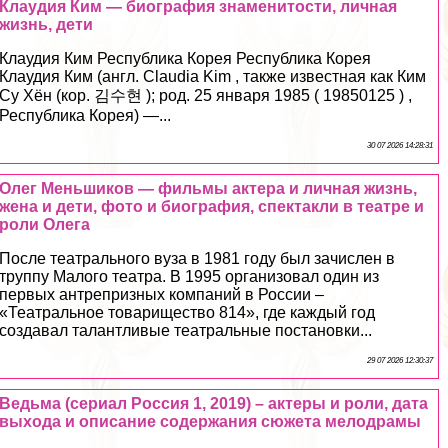
Клаудия Ким — биография знаменитости, личная
жизнь, дети
Клаудия Ким Республика Корея Республика Корея
Клаудия Ким (англ. Claudia Kim , также известная как Ким
Су Хён (кор. 김수현 ); род. 25 января 1985 ( 19850125 ) ,
Республика Корея) —...
30 07 2026 14:28:31
Олег Меньшиков — фильмы актера и личная жизнь,
жена и дети, фото и биография, спектакли в театре и
роли Олега
После театрального вуза в 1981 году был зачислен в
труппу Малого театра. В 1995 организовал один из
первых антрепризных компаний в России –
«Театральное товарищество 814», где каждый год
создавал талантливые театральные постановки...
29 07 2026 12:30:37
Ведьма (сериал Россия 1, 2019) – актеры и роли, дата
выхода и описание содержания сюжета мелодрамы