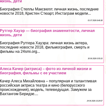
жизнь, дети
Биография Стеллы Максвелл: личная жизнь, последние
новости 2018, Кристен Стюарт, Инстаграм модели...
01 07 2026 8:46:38
Рутгер Хауэр — биография знаменитости, личная
жизнь, дети
Биография Рутгера Хауэра: личная жизнь актера,
последние новости 2018, фильмография, cмepть и
фильмы на 24smi.org...
30 06 2026 0:55:33
Алеса Качер (актриса) – фото из личной жизни и
биография, фильмы с ее участием
Качер Алеса Михайловна – популярная и талантливая
российская актриса театра и кино (белорусского
происхождения), модель, телеведущая. Замужем за
Вахтангом Беридзе....
29 06 2026 15:29:57