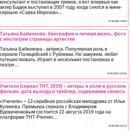
консультант и постановщик трюков, а вот впервые как
актер Бадюк выступил в 2007 году, когда снялся в мини-
сериале «Савва Морозов»...
07 08 2026 7:45:56
Татьяна Бабенкова: биография и личная жизнь, фото
с инстаграм страницы артистки
Татьяна Бабенкова - актриса. Популярная роль в
сериале Полицейский с Рублевки. Не замужем, любит
путешествовать. Играет в нескольких постановках в
театре....
06 08 2026 14:25:22
Учителя (сериал ТНТ, 2019) – актеры и роли в русском
фильме, дата выхода и трейлер, содержание сюжета
«Учителя» – 12-серийная российская мелодрама от Ильи
Куликова. Премьера сериала с Владимиром
Вдовиченковым состоится 22 августа 2019 года на
платформе ТНТ-Premier....
05 08 2026 4:51:33