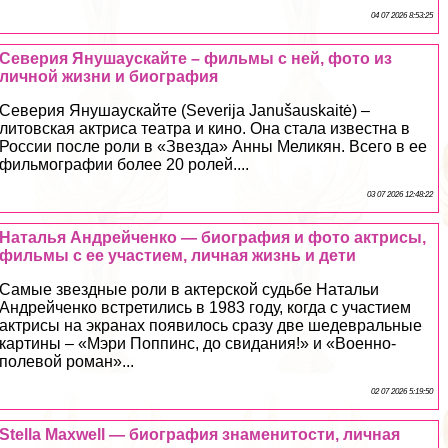
04 07 2026 8:53:25
Северия Янушаускайте – фильмы с ней, фото из
личной жизни и биография
Северия Янушаускайте (Severija Janušauskaitė) –
литовская актриса театра и кино. Она стала известна в
России после роли в «Звезда» Анны Меликян. Всего в ее
фильмографии более 20 ролей....
03 07 2026 12:48:22
Наталья Андрейченко — биография и фото актрисы,
фильмы с ее участием, личная жизнь и дети
Самые звездные роли в актерской судьбе Натальи
Андрейченко встретились в 1983 году, когда с участием
актрисы на экранах появилось сразу две шедевральные
картины – «Мэри Поппинс, до свидания!» и «Военно-
полевой роман»...
02 07 2026 5:19:50
Stella Maxwell — биография знаменитости, личная