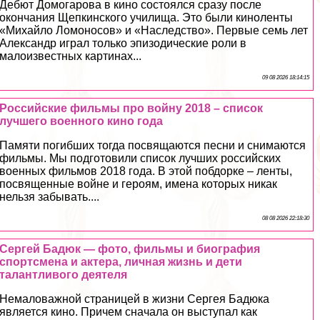
Дебют Домогарова в кино состоялся сразу после
окончания Щепкинского училища. Это были киноленты
«Михайло Ломоносов» и «Наследство». Первые семь лет
Александр играл только эпизодические роли в
малоизвестных картинах...
09 08 2026 18:14:15
Российские фильмы про войну 2018 – список
лучшего военного кино года
Памяти погибших тогда посвящаются песни и снимаются
фильмы. Мы подготовили список лучших российских
военных фильмов 2018 года. В этой побдорке – ленты,
посвященные войне и героям, имена которых никак
нельзя забывать....
08 08 2026 22:18:30
Сергeй Бадюк — фото, фильмы и биография
спортсмена и актера, личная жизнь и дети
талантливого деятеля
Немаловажной страницей в жизни Сергея Бадюка
является кино. Причем сначала он выступал как