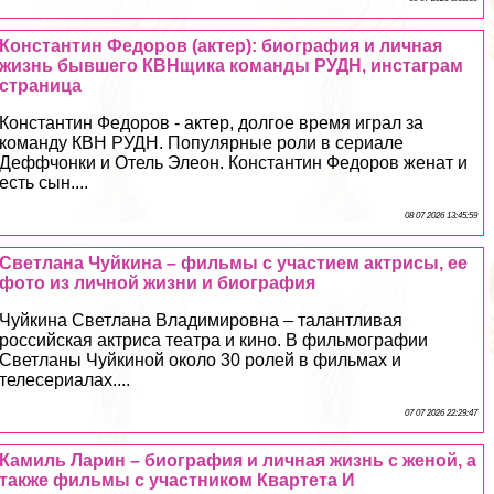
Константин Федоров (актер): биография и личная
жизнь бывшего КВНщика комaнды РУДН, инстаграм
страница
Константин Федоров - актер, долгое время играл за
комaнду КВН РУДН. Популярные роли в сериале
Деффчонки и Отель Элеон. Константин Федоров женат и
есть сын....
08 07 2026 13:45:59
Светлана Чуйкина – фильмы с участием актрисы, ее
фото из личной жизни и биография
Чуйкина Светлана Владимировна – талантливая
российская актриса театра и кино. В фильмографии
Светланы Чуйкиной около 30 ролей в фильмах и
телесериалах....
07 07 2026 22:29:47
Камиль Ларин – биография и личная жизнь с женой, а
также фильмы с участником Квартета И