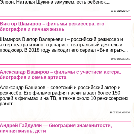
Элеон. Наталья Щукина замужем, есть ребенок....
21 07 2026 2:27:37
Виктор Шамиров – фильмы режиссера, его
биография и личная жизнь
Шамиров Виктор Валерьевич – российский режиссер и
актер театра и кино, сценарист, театральный деятель и
продюсер. В 2018 году выходит его сериал «Вне игры»....
20 07 2026 0:45:55
Александр Баширов – фильмы с участием актера,
биография и семья артиста
Александр Баширов – советский и российский актер и
режиссёр. Его фильмография насчитывает более 150
ролей в фильмах и на ТВ, а также около 10 режиссерских
работ....
19 07 2026 10:54:36
Андрей Гайдулян — биография знаменитости,
личная жизнь, дети