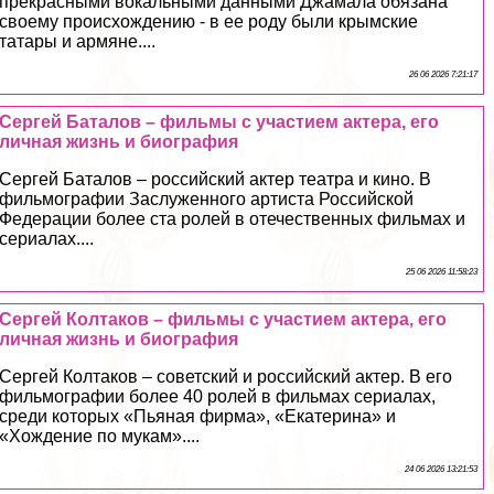
прекрасными вокальными данными Джамала обязана
своему происхождению - в ее роду были крымские
татары и армяне....
26 06 2026 7:21:17
Сергeй Баталов – фильмы с участием актера, его
личная жизнь и биография
Сергeй Баталов – российский актер театра и кино. В
фильмографии Заслуженного артиста Российской
Федерации более ста ролей в отечественных фильмах и
сериалах....
25 06 2026 11:58:23
Сергeй Колтаков – фильмы с участием актера, его
личная жизнь и биография
Сергeй Колтаков – советский и российский актер. В его
фильмографии более 40 ролей в фильмах сериалах,
среди которых «Пьяная фирма», «Екатерина» и
«Хождение по мукам»....
24 06 2026 13:21:53