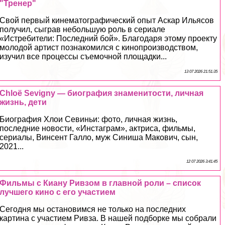
"Тренер"
Свой первый кинематографический опыт Аскар Ильясов
получил, сыграв небольшую роль в сериале
«Истребители: Последний бой». Благодаря этому проекту
молодой артист познакомился с кинопроизводством,
изучил все процессы съемочной площадки...
13 07 2026 21:51:35
Chloë Sevigny — биография знаменитости, личная
жизнь, дети
Биография Хлои Севиньи: фото, личная жизнь,
последние новости, «Инстаграм», актриса, фильмы,
сериалы, Винсент Галло, муж Синиша Макович, сын,
2021...
12 07 2026 3:41:45
Фильмы с Киану Ривзом в главной роли – список
лучшего кино с его участием
Сегодня мы остановимся не только на последних
картина с участием Ривза. В нашей подборке мы собрали