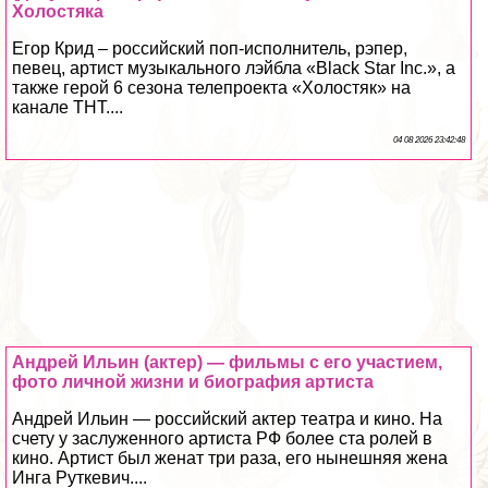
Холостяка
Егор Крид – российский поп-исполнитель, рэпер,
певец, артист музыкального лэйбла «Black Star Inc.», а
также герой 6 сезона телепроекта «Холостяк» на
канале ТНТ....
04 08 2026 23:42:48
Андрей Ильин (актер) — фильмы с его участием,
фото личной жизни и биография артиста
Андрей Ильин — российский актер театра и кино. На
счету у заслуженного артиста РФ более ста ролей в
кино. Артист был женат три раза, его нынешняя жена
Инга Руткевич....