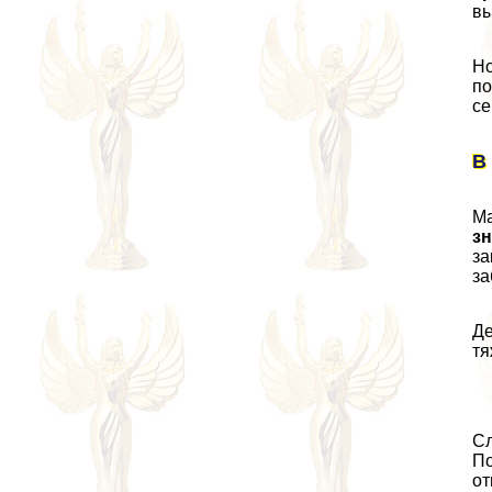
вы
Но
по
се
В
Ма
зн
за
за
Де
тя
С
По
от