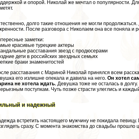
ддержкой и опорой. Николай же мечтал о популярности. Для
метят.
тественно, долго такие отношения не могли продолжаться. 
кренности. После разговора с Николаем она все поняла и 
тересные заметки:
мые красивые турецкие актеры
андальные расставания звезд с продюсерами
здние дети в российских звездных семьях
епкие бpaки знаменитостей
сле расставания с Мариной Николай принялся всем рассказ
вyшка его излишне опекала и давила на него.
Он хотел са
рина не хотела ждать.
Девушка тоже не осталась в долгу.
серьезным поступкам. Чуть позже страсти улеглись и кажды
ильный и надежный
дежда встретить настоящего мужчину не покидала певицу. 
зглядеть сразу. С момента знакомства до свадьбы прошло ц