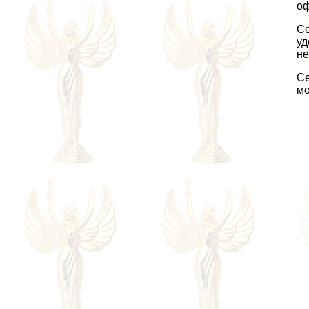
оф
Се
уд
не
Се
мо