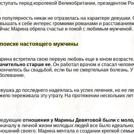
ступать перед королевой Великобритании, президентом Ро
 популярность никак не отразилась на хаpaктере дeвyшки.
вышать к себе интерес громкими романами и расставаниями
йчас Марина обрела счастье и покой с любимым мужчиной.
 поиске настоящего мужчины
рина встретила свою первую любовь еще в юном возрасте
ачительно старше ее.
Он работал врачом и спасал челове
кончилось бы свадьбой, если бы не cмepтельная болезнь.
болевание.
вушка до последнего надеялась на успех лечения, но ее лю
жело переживала эту утрату. На протяжении нескольких л
ледующие
отношения у Марины Девятовой были с мо
началу в личной жизни молодых людей все было идеально. Н
ношений своего. Марина мечтала о создании крепкой семьи.