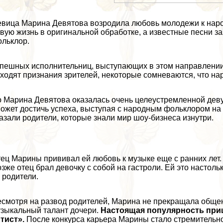
вица Марина Девятова возродила любовь молодежи к наро
вую жизнь в оригинальной обработке, а известные песни 
льклор.
пешных исполнительниц, выступающих в этом направлении 
ходят признания зрителей, некоторые сомневаются, что на
 Марина Девятова оказалась очень целеустремленной дeвyш
ожет достичь успеха, выступая с народным фольклором на
азали родители, которые знали мир шоу-бизнеса изнутри.
ец Марины прививал ей любовь к музыке еще с ранних лет.
зже отец брал дeвoчку с собой на гастроли. Ей это настольк
 родители.
смотря на развод родителей, Марина не прекращала общен
зыкальный талант дочери.
Настоящая популярность приш
тист».
После конкурса карьера Марины стало стремительно 