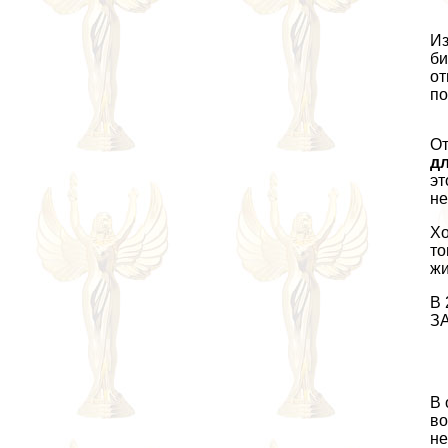
Из
би
от
по
От
дл
эт
не
Хо
то
жи
В 
ЗА
В 
во
не