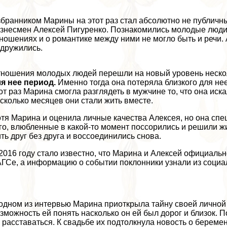
бранником Марины на этот раз стал абсолютно не публичны
знесмен Алексей Пигуренко. Познакомились молодые люди в
ношениях и о романтике между ними не могло быть и речи.
дружились.
ношения молодых людей перешли на новый уровень неско
я нее период.
Именно тогда она потеряла близкого для нее
от раз Марина смогла разглядеть в мужчине то, что она ис
сколько месяцев они стали жить вместе.
тя Марина и оценила личные качества Алексея, но она с
го, влюбленные в какой-то момент поссорились и решили жит
ть друг без друга и воссоединились снова.
2016 году стало известно, что Марина и Алексей официаль
ГСе, а информацию о событии поклонники узнали из социа
одном из интервью Марина приоткрыла тайну своей личной 
зможность ей понять насколько он ей был дорог и близок.
 расставаться. К свадьбе их подтолкнула новость о бере