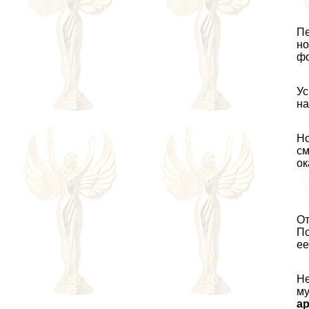
Пе
но
фо
Ус
на
Но
см
ок
От
По
ее
Не
му
ар