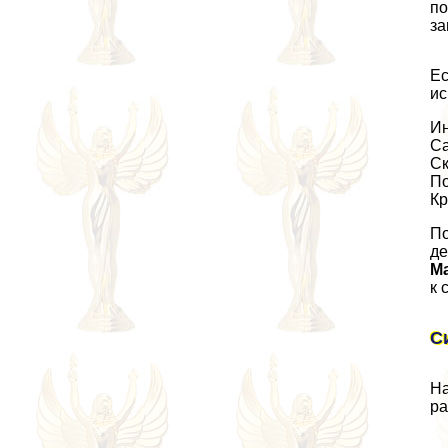
по
за
Ес
ис
Ин
Са
Ск
По
Кр
По
дe
Ма
к 
С
На
ра