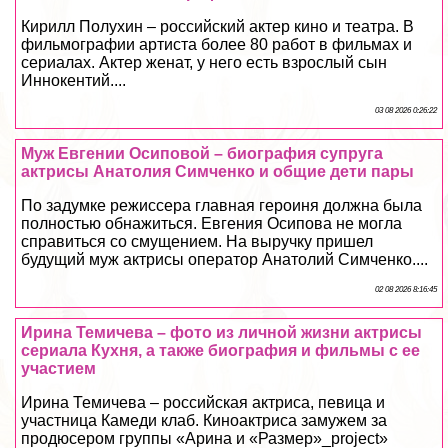
Кирилл Полухин – российский актер кино и театра. В
фильмографии артиста более 80 работ в фильмах и
сериалах. Актер женат, у него есть взрослый сын
Иннокентий....
03 08 2026 0:26:22
Муж Евгении Осиповой – биография супруга
актрисы Анатолия Симченко и общие дети пары
По задумке режиссера главная героиня должна была
полностью обнажиться. Евгения Осипова не могла
справиться со смущением. На выручку пришел
будущий муж актрисы оператор Анатолий Симченко....
02 08 2026 8:16:45
Ирина Темичева – фото из личной жизни актрисы
сериала Кухня, а также биография и фильмы с ее
участием
Ирина Темичева – российская актриса, певица и
участница Камеди клаб. Киноактриса замужем за
продюсером группы «Арина и «Размер»_project»