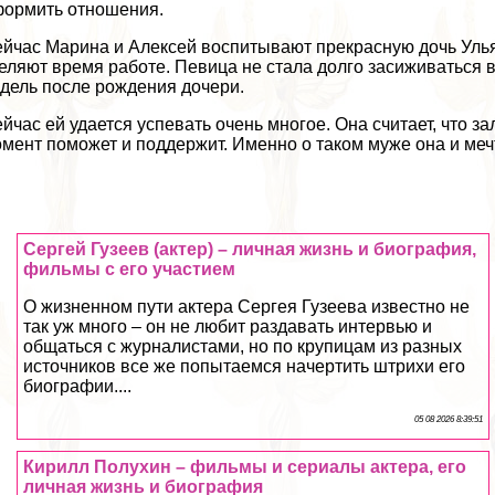
ормить отношения.
йчас Марина и Алексей воспитывают прекрасную дочь Улья
еляют время работе. Певица не стала долго засиживаться в
дель после рождения дочери.
йчас ей удается успевать очень многое. Она считает, что 
мент поможет и поддержит. Именно о таком муже она и меч
Сергeй Гузеев (актер) – личная жизнь и биография,
фильмы с его участием
О жизненном пути актера Сергея Гузеева известно не
так уж много – он не любит раздавать интервью и
общаться с журналистами, но по крупицам из разных
источников все же попытаемся начертить штрихи его
биографии....
05 08 2026 8:39:51
Кирилл Полухин – фильмы и сериалы актера, его
личная жизнь и биография