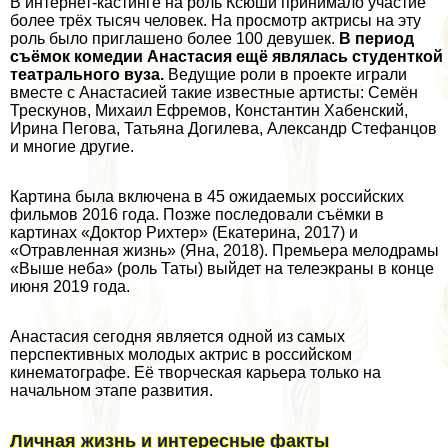
В интернет-кастинге на роль Ксюши принимало участие
более трёх тысяч человек. На просмотр актрисы на эту
роль было приглашено более 100 дeвyшек.
В период
съёмок комедии Анастасия ещё являлась студенткой
театрального вуза.
Ведущие роли в проекте играли
вместе с Анастасией такие известные артисты: Семён
Трескунов, Михаил Ефремов, Константин Хабенский,
Ирина Пегова, Татьяна Догилева, Александр Стефанцов
и многие другие.
Картина была включена в 45 ожидаемых российских
фильмов 2016 года. Позже последовали съёмки в
картинах «Доктор Рихтер» (Екатерина, 2017) и
«Отравленная жизнь» (Яна, 2018). Премьера мелодрамы
«Выше неба» (роль Таты) выйдет на телеэкраны в конце
июня 2019 года.
Анастасия сегодня является одной из самых
перспективных молодых актрис в российском
кинематографе. Её творческая карьера только на
начальном этапе развития.
Личная жизнь и интересные факты