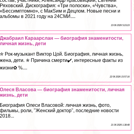
состав, участники, Александр Красовицкий, Евгений
Ряховский. Дискография: «Три полоски», «Чувства»,
«Бессимптомно», с МакSим и Децлом. Новые песни и
альбомы в 2021 году на 24СМИ....
23 06 2026 5:23:23
Джабраил Караарслан — биография знаменитости,
личная жизнь, дети
✮ Рок-музыкант Виктор Цой. Биография, личная жизнь,
жена, дети. ✯ Причина cмepти✔️, интересные факты из
жизни✿ %....
22 06 2026 15:57:16
Олеся Власова — биография знаменитости, личная
жизнь, дети
Биография Олеси Власовой: личная жизнь, фото,
фильмы, роли, "Женский доктор", последние новости
2018...
21 06 2026 1:38:48