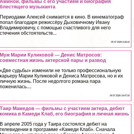
Аминой, фильмы с его участием и биография
блестящего музыканта
Периодами Алексей снимается в кино. В кинематограф
попал благодаря режиссёру Дыховичному Ивану
Владимировичу, с помощью счастливого для него
стечения обстоятельств...
05 07 2026 0:28:16
Муж Марии Куликовой — Денис Матросов:
совместная жизнь актерской пары и развод
«Две судьбы» изменили не только профессиональную
карьеру Марии Куликовой и Дениса Матросова, но и их
личную жизнь. После недолгого романа пара
поженилась....
04 07 2026 14:47:16
Таир Мамедов — фильмы с участием актера, дебют
комика в Камеди Клаб, его биография и личная жизнь
В апреле 2005 года у Таира состоялся дебют на
телевидении в программе «Камеди Клаб». Сначала