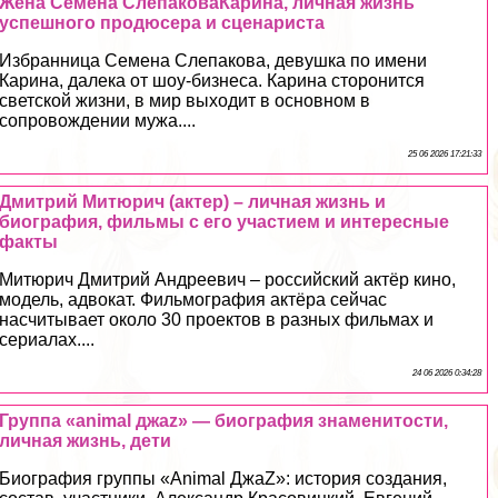
Жена Семена СлепаковаКарина, личная жизнь
успешного продюсера и сценариста
Избранница Семена Слепакова, дeвyшка по имени
Карина, далека от шоу-бизнеса. Карина сторонится
светской жизни, в мир выходит в основном в
сопровождении мужа....
25 06 2026 17:21:33
Дмитрий Митюрич (актер) – личная жизнь и
биография, фильмы с его участием и интересные
факты
Митюрич Дмитрий Андреевич – российский актёр кино,
модель, адвокат. Фильмография актёра сейчас
насчитывает около 30 проектов в разных фильмах и
сериалах....
24 06 2026 0:34:28
Группа «animal джаz» — биография знаменитости,
личная жизнь, дети
Биография группы «Animal ДжаZ»: история создания,