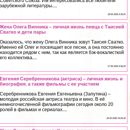
Советского Союза. Им интересовались все любители
зарубежной литературы....
28 06 2026 4:39:41
Жена Олега Винника – личная жизнь певца с Таисией
Сватко и дети пары
Оказалось, что жену Олега Винника зовут Таисия Сватко.
Именно ей Олег и посвящает все песни, а она постоянно
находится рядом с ним, так как является бэк-вокалисткой
его коллектива....
27 06 2026 9:56:29
Евгения Серебренникова (актриса) – личная жизнь и
биография, а также фильмы с ее участием
Серебренникова Евгения Евгеньевна (Запутина) –
молодая российская актриса театра и кино. В её
немногочисленной фильмографии сегодня около 20
ролей в фильмах и сериалах....
26 06 2026 14:24:32