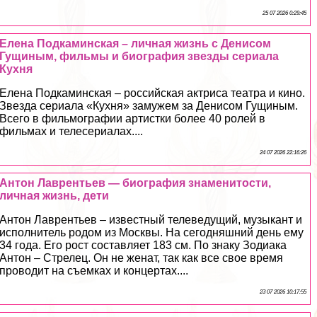
25 07 2026 0:29:45
Елена Подкаминская – личная жизнь с Денисом
Гущиным, фильмы и биография звезды сериала
Кухня
Елена Подкаминская – российская актриса театра и кино.
Звезда сериала «Кухня» замужем за Денисом Гущиным.
Всего в фильмографии артистки более 40 ролей в
фильмах и телесериалах....
24 07 2026 22:16:26
Антон Лаврентьев — биография знаменитости,
личная жизнь, дети
Антон Лаврентьев – известный телеведущий, музыкант и
исполнитель родом из Москвы. На сегодняшний день ему
34 года. Его рост составляет 183 см. По знаку Зодиака
Антон – Стрелец. Он не женат, так как все свое время
проводит на съемках и концертах....
23 07 2026 10:17:55