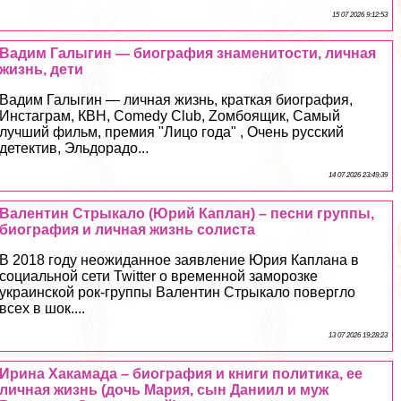
15 07 2026 9:12:53
Вадим Галыгин — биография знаменитости, личная
жизнь, дети
Вадим Галыгин — личная жизнь, краткая биография,
Инстаграм, КВН, Comedy Club, Zомбоящик, Самый
лучший фильм, премия "Лицо года" , Очень русский
детектив, Эльдорадо...
14 07 2026 23:49:39
Валентин Стрыкало (Юрий Каплан) – песни группы,
биография и личная жизнь солиста
В 2018 году неожиданное заявление Юрия Каплана в
социальной сети Twitter о временной заморозке
украинской рок-группы Валентин Стрыкало повергло
всех в шок....
13 07 2026 19:28:23
Ирина Хакамада – биография и книги политика, ее
личная жизнь (дочь Мария, сын Даниил и муж