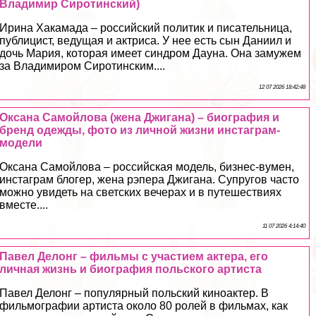
Владимир Сиротинский)
Ирина Хакамада – российский политик и писательница,
публицист, ведущая и актриса. У нее есть сын Даниил и
дочь Мария, которая имеет синдром Дауна. Она замужем
за Владимиром Сиротинским....
12 07 2026 18:42:48
Оксана Самойлова (жена Джигана) – биография и
бренд одежды, фото из личной жизни инстаграм-
модели
Оксана Самойлова – российская модель, бизнес-вумен,
инстаграм блогер, жена рэпера Джигана. Супругов часто
можно увидеть на светских вечерах и в путешествиях
вместе....
11 07 2026 4:14:40
Павел Делонг – фильмы с участием актера, его
личная жизнь и биография польского артиста
Павел Делонг – популярный польский киноактер. В
фильмографии артиста около 80 ролей в фильмах, как