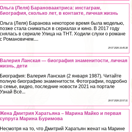
Ольга (Леля) Барановаактриса: инстаграм,
биография, сколько лет, в контакте, личная жизнь
Ольга (Леля) Баранова некоторое время была моделью,
позже стала сниматься в сериалах и кино. В 2017 году
снялась в сериале Улица на ТНТ. Ходили слухи о романе
с Романовичем....
29 07 2026 16:45:38
Валерия Ланская — биография знаменитости, личная
жизнь, дети
Биография: Валерия Ланская (2 января 1987). Читайте
полную биографию знаменитости. Фотографии, подробно
о семье, видео, последние новости 2021 на портале
Узнай Всё...
28 07 2026 22:57:31
Жена Дмитрия Харатьяна – Марина Майко и первая
супруга Марина Буримова
Несмотря на то, что Дмитрий Харатьян женат на Марине