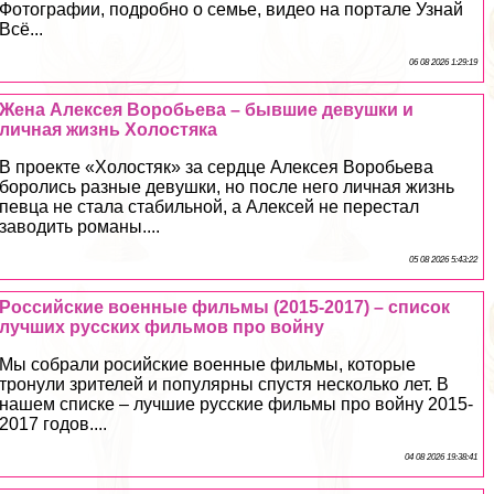
Фотографии, подробно о семье, видео на портале Узнай
Всё...
06 08 2026 1:29:19
Жена Алексея Воробьева – бывшие дeвyшки и
личная жизнь Холостяка
В проекте «Холостяк» за сердце Алексея Воробьева
боролись разные дeвyшки, но после него личная жизнь
певца не стала стабильной, а Алексей не перестал
заводить романы....
05 08 2026 5:43:22
Российские военные фильмы (2015-2017) – список
лучших русских фильмов про войну
Мы собрали росийские военные фильмы, которые
тронули зрителей и популярны спустя несколько лет. В
нашем списке – лучшие русские фильмы про войну 2015-
2017 годов....
04 08 2026 19:38:41