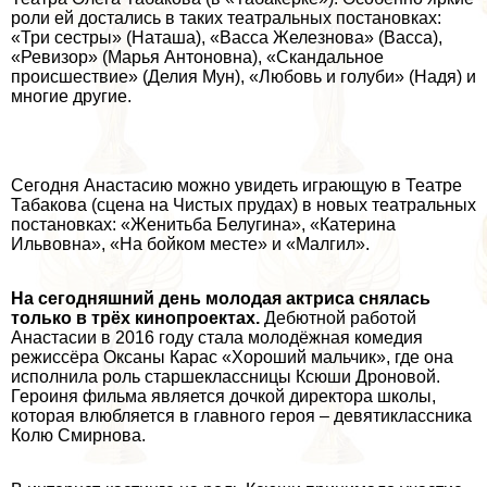
роли ей достались в таких театральных постановках:
«Три сестры» (Наташа), «Васса Железнова» (Васса),
«Ревизор» (Марья Антоновна), «Скандальное
происшествие» (Делия Мун), «Любовь и гoлyби» (Надя) и
многие другие.
Сегодня Анастасию можно увидеть играющую в Театре
Табакова (сцена на Чистых прудах) в новых театральных
постановках: «Женитьба Белугина», «Катерина
Ильвовна», «На бойком месте» и «Малгил».
На сегодняшний день молодая актриса снялась
только в трёх кинопроектах.
Дебютной работой
Анастасии в 2016 году стала молодёжная комедия
режиссёра Оксаны Карас «Хороший мальчик», где она
исполнила роль старшеклассницы Ксюши Дроновой.
Героиня фильма является дочкой директора школы,
которая влюбляется в главного героя – девятиклассника
Колю Смирнова.