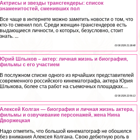
Актрисы и звезды трaнcгендеры: список
знаменитостей, сменивших пол
Все чаще в интернете можно заметить новости о том, что
кто-то сменил пол. Среди женщин-трaнcгендеров есть
выдающиеся личности, о которых, безусловно, стоит
знать. ...
03 08 2026 21:38:48
Юрий Шлыков – актер: личная жизнь и биография,
фильмы с его участием
В послужном списке одного из ярчайших представителей
современного российского кинематографа, актера Юрия
Шлыкова, более ста работ на съемочных площадках....
02 08 2026 22:56:13
Алексей Колган — биография и личная жизнь актера,
фильмы и озвучивание персонажей, жена Нина
Дворжецкая
Надо отметить, что большой кинематограф не обошелся
без внимания Алексея Колгана. Свою дебютную роль в