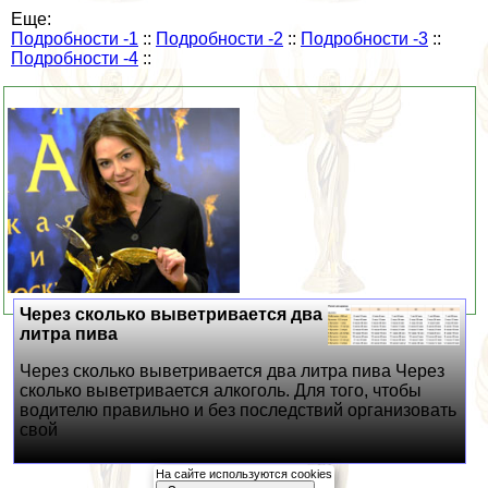
Еще:
Подробности -1
::
Подробности -2
::
Подробности -3
::
Подробности -4
::
Через сколько выветривается два
литра пива
Через сколько выветривается два литра пива Через
сколько выветривается алкоголь. Для того, чтобы
водителю правильно и без последствий организовать
свой
На сайте используются cookies