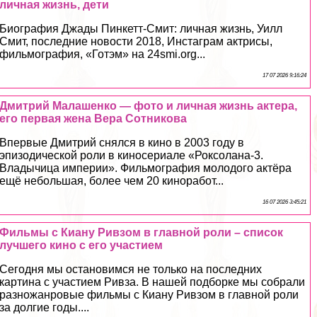
личная жизнь, дети
Биография Джады Пинкетт-Смит: личная жизнь, Уилл
Смит, последние новости 2018, Инстаграм актрисы,
фильмография, «Готэм» на 24smi.org...
17 07 2026 9:16:24
Дмитрий Малашенко — фото и личная жизнь актера,
его первая жена Вера Сотникова
Впервые Дмитрий снялся в кино в 2003 году в
эпизодической роли в киносериале «Роксолана-3.
Владычица империи». Фильмография молодого актёра
ещё небольшая, более чем 20 киноработ...
16 07 2026 3:45:21
Фильмы с Киану Ривзом в главной роли – список
лучшего кино с его участием
Сегодня мы остановимся не только на последних
картина с участием Ривза. В нашей подборке мы собрали
разножанровые фильмы с Киану Ривзом в главной роли
за долгие годы....