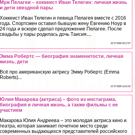
Муж Пелагeи – хоккеист Иван Телегин: личная жизнь
и дети звездной пары
Хоккеист Иван Телегин и певица Пелагея вместе с 2016
года. Спортсмен оставил бывшую жену Евгению Ноур в
24 года и вскоре сделал предложение Пелагее. После
свадьбы у пары родилась дочь Таисия....
22 07 2026 20:17:27
Эмма Робертс — биография знаменитости, личная
жизнь, дети
Всё про американскую актрису Эмму Робертс (Emma
Roberts)...
21 07 2026 12:21:41
Юлия Макарова (актриса) – фото из инстаграма,
биография и личная жизнь, а также фильмы с ее
участием
Макарова Юлия Андреева – это молодая актриса кино и
театра, которая занимает почетное место среди
современных выдающихся представителей российского