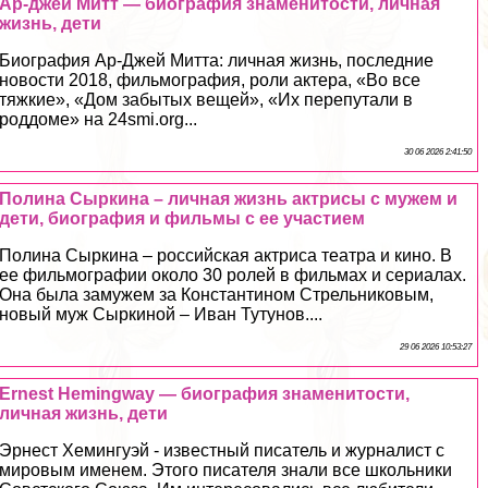
Ар-джей Митт — биография знаменитости, личная
жизнь, дети
Биография Ар-Джей Митта: личная жизнь, последние
новости 2018, фильмография, роли актера, «Во все
тяжкие», «Дом забытых вещей», «Их перепутали в
роддоме» на 24smi.org...
30 06 2026 2:41:50
Полина Сыркина – личная жизнь актрисы с мужем и
дети, биография и фильмы с ее участием
Полина Сыркина – российская актриса театра и кино. В
ее фильмографии около 30 ролей в фильмах и сериалах.
Она была замужем за Константином Стрельниковым,
новый муж Сыркиной – Иван Тутунов....
29 06 2026 10:53:27
Ernest Hemingway — биография знаменитости,
личная жизнь, дети
Эрнест Хемингуэй - известный писатель и журналист с
мировым именем. Этого писателя знали все школьники