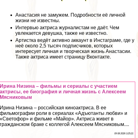
Анастасия не замужем. Подробности её личной
жизни не известны.
Интервью актриса журналистам не даёт. Чем
увлекается дeвyшка, также не известно.
Артистка ведёт активно аккаунт в Инстаграме, где у
неё около 2,5 тысяч подписчиков, которых
интересует личная и творческая жизнь Анастасии.
Также актриса имеет страницу Вконтакте.
Ирина Низина – фильмы и сериалы с участием
актрисы, ее биография и личная жизнь с Алексеем
Мясниковым
Ирина Низина – российская киноактриса. В ее
фильмографии роли в сериалах «Адъютанты любви» и
«Светофор» и фильме «Майор». Актриса живет в
гражданском бpaке с коллегой Алексеем Мясниковым....
09 08 2026 3:25:21