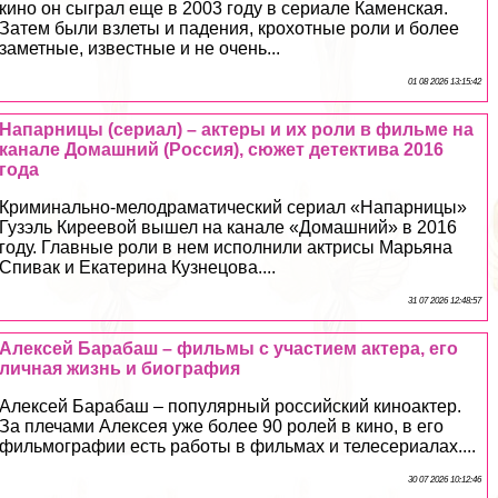
кино он сыграл еще в 2003 году в сериале Каменская.
Затем были взлеты и падения, крохотные роли и более
заметные, известные и не очень...
01 08 2026 13:15:42
Напарницы (сериал) – актеры и их роли в фильме на
канале Домашний (Россия), сюжет детектива 2016
года
Криминально-мелодраматический сериал «Напарницы»
Гузэль Киреевой вышел на канале «Домашний» в 2016
году. Главные роли в нем исполнили актрисы Марьяна
Спивак и Екатерина Кузнецова....
31 07 2026 12:48:57
Алексей Баpaбаш – фильмы с участием актера, его
личная жизнь и биография
Алексей Баpaбаш – популярный российский киноактер.
За плечами Алексея уже более 90 ролей в кино, в его
фильмографии есть работы в фильмах и телесериалах....
30 07 2026 10:12:46