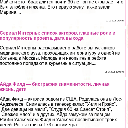
Майко и этот бpaк длится почти 30 лет, он не скрывает, что
был влюблен и женат. Его первую жену также звали
Марина....
27 07 2026 0:17:30
Сериал Интерны: список актеров, главные роли и
популярность проекта, дата выхода
Сериал Интерны рассказывает о работе выпускников
медицинского вуза, проходящих интернатуру в одной из
больниц в Москвы. Молодые и неопытные ребята
постоянно попадают в курьезные ситуации....
26 07 2026 19:46:48
Айда Филд — биография знаменитости, личная
жизнь, дети
Айда Филд – актриса родом из США. Родилась она в Лос-
Анджелесе. Снималась в телесериалах "Уилл и Грэйс",
"Две дeвицы на мели", "Студия 60 на Сансет Стрип",
"Свежее мясо" и в других. Айда замужем за певцом
Робби Уильямсом. Филд и Уильямс воспитывают троих
детей. Рост актрисы 173 сантиметра....