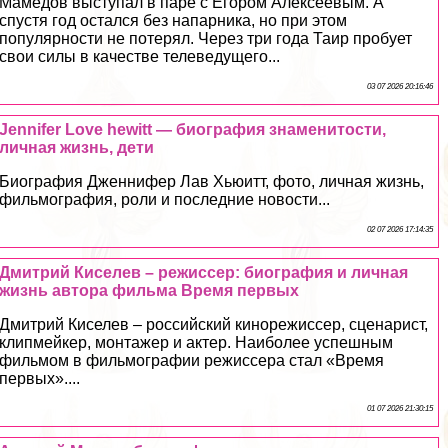
Мамедов выступал в паре с Егором Алексеевым. А
спустя год остался без напарника, но при этом
популярности не потерял. Через три года Таир пробует
свои силы в качестве телеведущего...
03 07 2026 20:16:46
Jennifer Love hewitt — биография знаменитости,
личная жизнь, дети
Биография Дженнифер Лав Хьюитт, фото, личная жизнь,
фильмография, роли и последние новости...
02 07 2026 17:14:35
Дмитрий Киселев – режиссер: биография и личная
жизнь автора фильма Время первых
Дмитрий Киселев – российский кинорежиссер, сценарист,
клипмейкер, монтажер и актер. Наиболее успешным
фильмом в фильмографии режиссера стал «Время
первых»....
01 07 2026 21:30:15