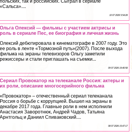
польских, так и российских. Сыграл в сериале
«Сальса»....
10 07 2026 5:54:28
Ольга Олексий — фильмы с участием актрисы и
роль в сериале Пес, ее биография и личная жизнь
Олексий дебютировала в кинематографе в 2007 году. Это
ее роль в ленте «Тормозной путь»(2007). После выхода
фильма на экраны телевизоров Ольгу заметили
режиссеры и стали приглашать на съемки...
09 07 2026 19:40:58
Сериал Провокатор на телеканале Россия: актеры и
их роли, описание многосерийного фильма
«Провокатор» – отечественный сериал телеканала
Россия о борьбе с коррупцией. Вышел на экраны в
декабре 2017 года. Главные роли в нем исполнили
Анастасия Заворотнюк, Андрей Чадов, Татьяна
Арнтгольц и Даниил Спиваковский....
08 07 2026 15:47:17