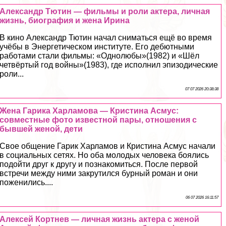
Александр Тютин — фильмы и роли актера, личная
жизнь, биография и жена Ирина
В кино Александр Тютин начал сниматься ещё во время
учёбы в Энергетическом институте. Его дебютными
работами стали фильмы: «Однолюбы»(1982) и «Шёл
четвёртый год войны»(1983), где исполнил эпизодические
роли...
07 07 2026 20:38:38
Жена Гарика Харламова — Кристина Асмус:
совместные фото известной пары, отношения с
бывшей женой, дети
Свое общение Гарик Харламов и Кристина Асмус начали
в социальных сетях. Но оба молодых человека боялись
подойти друг к другу и познакомиться. После первой
встречи между ними закрутился бурный роман и они
поженились....
06 07 2026 16:11:57
Алексей Кортнев — личная жизнь актера с женой