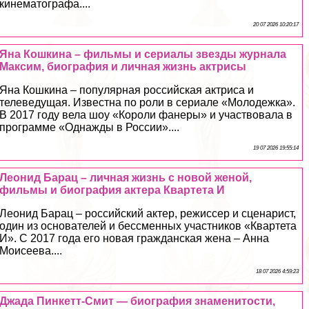
кинематографа....
20 07 2026 10:20:17
Яна Кошкина – фильмы и сериалы звезды журнала
Максим, биография и личная жизнь актрисы
Яна Кошкина – популярная российская актриса и
телеведущая. Известна по роли в сериале «Молодежка».
В 2017 году вела шоу «Короли фанеры» и участвовала в
программе «Однажды в России»....
19 07 2026 19:55:14
Леонид Барац – личная жизнь с новой женой,
фильмы и биография актера Квартета И
Леонид Барац – российский актер, режиссер и сценарист,
один из основателей и бессменных участников «Квартета
И». С 2017 года его новая гражданская жена – Анна
Моисеева....
18 07 2026 4:59:23
Джада Пинкетт-Смит — биография знаменитости,