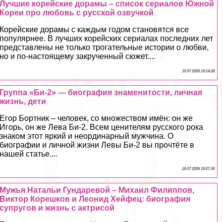
Лучшие корейские дорамы – список сериалов Южной
Кореи про любовь с русской озвучкой
Корейские дорамы с каждым годом становятся все
популярнее. В лучших корейских сериалах последних лет
представлены не только трогательные истории о любви,
но и по-настоящему закрученный сюжет....
19 07 2026 19:14:28
Группа «Би-2» — биография знаменитости, личная
жизнь, дети
Егор Бортник – человек, со множеством имён: он же
Игорь, он же Лева Би-2. Всем ценителям русского рока
знаком этот яркий и неординарный мужчина. О
биографии и личной жизни Левы Би-2 вы прочтёте в
нашей статье....
18 07 2026 19:27:39
Мужья Натальи Гундаревой – Михаил Филиппов,
Виктор Корешков и Леонид Хейфец: биография
супругов и жизнь с актрисой