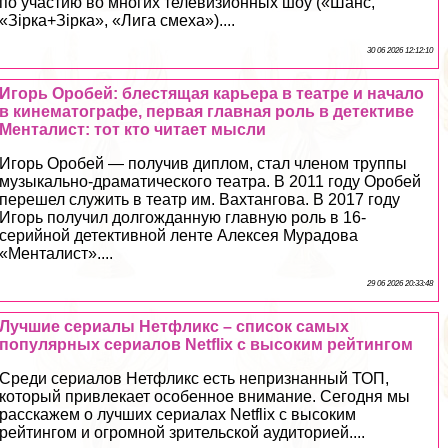
по участию во многих телевизионных шоу («Шанс,
«Зірка+Зірка», «Лига смеха»)....
30 06 2026 12:12:10
Игорь Оробей: блестящая карьера в театре и начало
в кинематографе, первая главная роль в детективе
Менталист: тот кто читает мысли
Игорь Оробей — получив диплом, стал члeном труппы
музыкально-драматического театра. В 2011 году Оробей
перешел служить в театр им. Вахтангова. В 2017 году
Игорь получил долгожданную главную роль в 16-
серийной детективной ленте Алексея Мурадова
«Менталист»....
29 06 2026 20:33:48
Лучшие сериалы Нетфликс – список самых
популярных сериалов Netflix с высоким рейтингом
Среди сериалов Нетфликс есть непризнанный ТОП,
который привлекает особенное внимание. Сегодня мы
расскажем о лучших сериалах Netflix с высоким
рейтингом и огромной зрительской аудиторией....