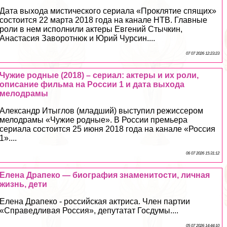
Дата выхода мистического сериала «Проклятие спящих»
состоится 22 марта 2018 года на канале НТВ. Главные
роли в нем исполнили актеры Евгений Стычкин,
Анастасия Заворотнюк и Юрий Чурсин....
07 07 2026 12:23:23
Чужие родные (2018) – сериал: актеры и их роли,
описание фильма на России 1 и дата выхода
мелодрамы
Александр Итыглов (младший) выступил режиссером
мелодрамы «Чужие родные». В России премьера
сериала состоится 25 июня 2018 года на канале «Россия
1»....
06 07 2026 15:31:12
Елена Драпеко — биография знаменитости, личная
жизнь, дети
Елена Драпеко - российская актриса. Член партии
«Справедливая Россия», депутатат Госдумы....
05 07 2026 14:44:10