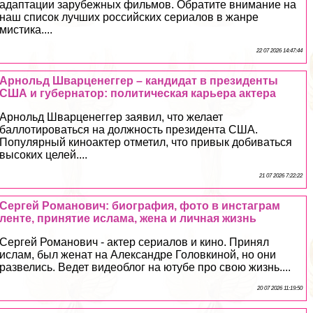
адаптации зарубежных фильмов. Обратите внимание на
наш список лучших российских сериалов в жанре
мистика....
22 07 2026 14:47:44
Арнольд Шварценеггер – кандидат в президенты
США и губернатор: политическая карьера актера
Арнольд Шварценеггер заявил, что желает
баллотироваться на должность президента США.
Популярный киноактер отметил, что привык добиваться
высоких целей....
21 07 2026 7:22:22
Сергeй Романович: биография, фото в инстаграм
ленте, принятие ислама, жена и личная жизнь
Сергeй Романович - актер сериалов и кино. Принял
ислам, был женат на Александре Головкиной, но они
развелись. Ведет видеоблог на ютубе про свою жизнь....
20 07 2026 11:19:50