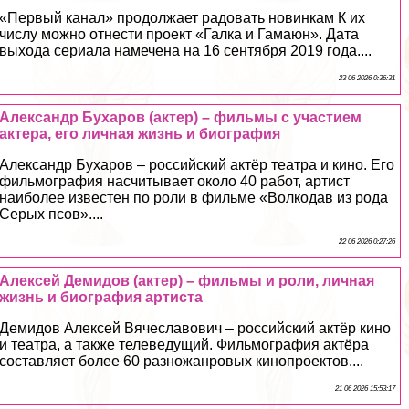
«Первый канал» продолжает радовать новинкам К их
числу можно отнести проект «Галка и Гамаюн». Дата
выхода сериала намечена на 16 сентября 2019 года....
23 06 2026 0:36:31
Александр Бухаров (актер) – фильмы с участием
актера, его личная жизнь и биография
Александр Бухаров – российский актёр театра и кино. Его
фильмография насчитывает около 40 работ, артист
наиболее известен по роли в фильме «Волкодав из рода
Серых псов»....
22 06 2026 0:27:26
Алексей Демидов (актер) – фильмы и роли, личная
жизнь и биография артиста
Демидов Алексей Вячеславович – российский актёр кино
и театра, а также телеведущий. Фильмография актёра
составляет более 60 разножанровых кинопроектов....
21 06 2026 15:53:17