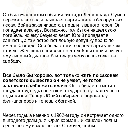
Он был участником событий блокады Ленинграда. Сумел
пережить этот ад и начинает партизанить в белорусских
лесах. Война заканчивается, но для главного героя. Он
попадает в лагерь. Возможно, там бы он нашел свою
погибель, но ему безумно везет. Юрий попадает в
санчасть, а там встречает добрую дeвyшку врача по
имени Клавдия. Она была с ним в одном партизанском
отряде. Женщина проявляет жест доброй воли и рисует
ему липовый диагноз, благодаря чему он выходит на
свободу.
Все было бы хорошо, вот только жить по законам
советского общества он не умеет, не готов
заставлять себя жить иначе.
Он собирается мстить
государству, ведь советское государство украло у него
годы жизни. Теперь Юрий собирается воровать у
функционеров и теневых богачей.
Через годы, а именно в 1962-м году, он встречает одного
выгодного дельца. У Юрия карманы и кошелек полны
денег, но ему важно не это. Он хочет, чтобы