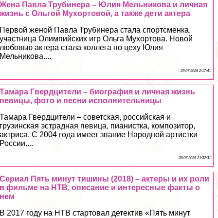
Жена Павла Трубинера – Юлия Мельникова и личная
жизнь с Ольгой Мухортовой, а также дети актера
Первой женой Павла Трубинера стала спортсменка,
участница Олимпийских игр Ольга Мухортова. Новой
любовью актера стала коллега по цеху Юлия
Мельникова....
29 07 2026 2:17:41
Тамара Гвердцители – биография и личная жизнь
певицы, фото и песни исполнительницы
Тамара Гвердцители – советская, российская и
грузинская эстрадная певица, пианистка, композитор,
актриса. С 2004 года имеет звание Народной артистки
России....
28 07 2026 21:32:31
Сериал Пять минут тишины (2018) – актеры и их роли
в фильме на НТВ, описание и интересные факты о
нем
В 2017 году на НТВ стартовал детектив «Пять минут