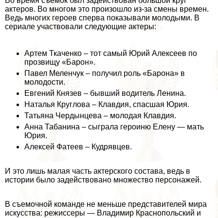
Во время съемок был задействован большой круг
актеров. Во многом это произошло из-за смены времен.
Ведь многих героев сперва показывали молодыми. В
сериале участвовали следующие актеры:
Артем Ткаченко – тот самый Юрий Алексеев по
прозвищу «Барон».
Павел Меленчук – получил роль «Барона» в
молодости.
Евгений Князев – бывший водитель Ленина.
Наталья Круглова – Клавдия, спасшая Юрия.
Татьяна Чердынцева – молодая Клавдия.
Анна Табанина – сыграла героиню Елену — мать
Юрия.
Алексей Фатеев – Кудрявцев.
И это лишь малая часть актерского состава, ведь в
истории было задействовано множество персонажей.
В съемочной комaнде не меньше представителей мира
искусства: режиссеры — Владимир Краснопольский и