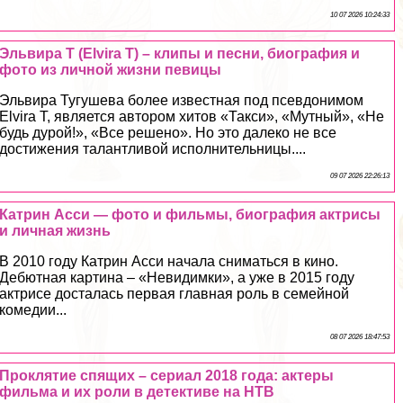
10 07 2026 10:24:33
Эльвира Т (Elvira T) – клипы и песни, биография и
фото из личной жизни певицы
Эльвира Тугушева более известная под псевдонимом
Elvira T, является автором хитов «Такси», «Мутный», «Не
будь дурой!», «Все решено». Но это далеко не все
достижения талантливой исполнительницы....
09 07 2026 22:26:13
Катрин Асси — фото и фильмы, биография актрисы
и личная жизнь
В 2010 году Катрин Асси начала сниматься в кино.
Дебютная картина – «Невидимки», а уже в 2015 году
актрисе досталась первая главная роль в семейной
комедии...
08 07 2026 18:47:53
Проклятие спящих – сериал 2018 года: актеры
фильма и их роли в детективе на НТВ