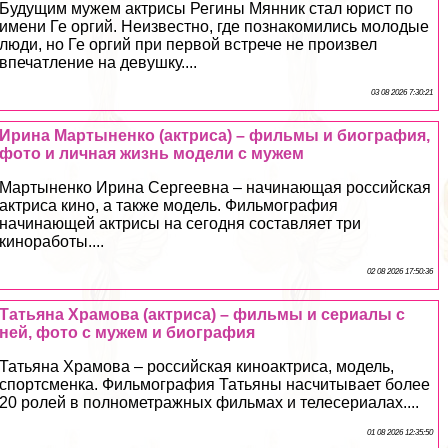
Будущим мужем актрисы Регины Мянник стал юрист по
имени Ге opгий. Неизвестно, где познакомились молодые
люди, но Ге opгий при первой встрече не произвел
впечатление на дeвyшку....
03 08 2026 7:30:21
Ирина Мартыненко (актриса) – фильмы и биография,
фото и личная жизнь модели с мужем
Мартыненко Ирина Сергеевна – начинающая российская
актриса кино, а также модель. Фильмография
начинающей актрисы на сегодня составляет три
киноработы....
02 08 2026 17:50:36
Татьяна Храмова (актриса) – фильмы и сериалы с
ней, фото с мужем и биография
Татьяна Храмова – российская киноактриса, модель,
спортсменка. Фильмография Татьяны насчитывает более
20 ролей в полнометражных фильмах и телесериалах....
01 08 2026 12:35:50