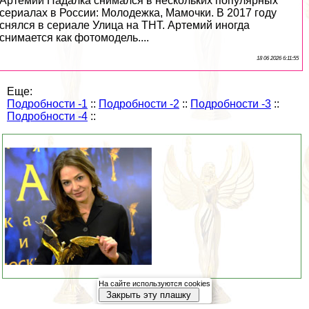
Артемий Падалка снимался в нескольких популярных
сериалах в России: Молодежка, Мамочки. В 2017 году
снялся в сериале Улица на ТНТ. Артемий иногда
снимается как фотомодель....
18 06 2026 6:11:55
Еще:
Подробности -1
::
Подробности -2
::
Подробности -3
::
Подробности -4
::
На сайте используются cookies
Закрыть эту плашку