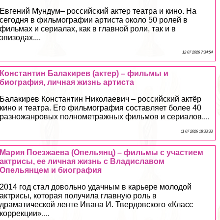
Евгений Мундум– российский актер театра и кино. На
сегодня в фильмографии артиста около 50 ролей в
фильмах и сериалах, как в главной роли, так и в
эпизодах....
12 07 2026 7:34:54
Константин Балакирев (актер) – фильмы и
биография, личная жизнь артиста
Балакирев Константин Николаевич – российский актёр
кино и театра. Его фильмография составляет более 40
разножанровых полнометражных фильмов и сериалов....
11 07 2026 18:33:33
Мария Поезжаева (Опельянц) – фильмы с участием
актрисы, ее личная жизнь с Владиславом
Опельянцем и биография
2014 год стал довольно удачным в карьере молодой
актрисы, которая получила главную роль в
драматической ленте Ивана И. Твердовского «Класс
коррекции»....