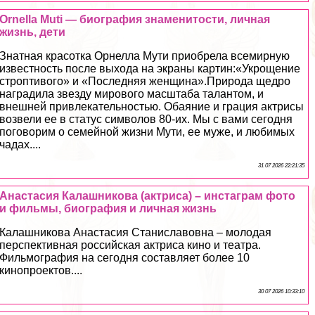
Ornella Muti — биография знаменитости, личная
жизнь, дети
Знатная красотка Орнелла Мути приобрела всемирную
известность после выхода на экраны картин:«Укрощение
строптивого» и «Последняя женщина».Природа щедро
наградила звезду мирового масштаба талантом, и
внешней привлекательностью. Обаяние и грация актрисы
возвели ее в статус символов 80-их. Мы с вами сегодня
поговорим о семейной жизни Мути, ее муже, и любимых
чадах....
31 07 2026 22:21:35
Анастасия Калашникова (актриса) – инстаграм фото
и фильмы, биография и личная жизнь
Калашникова Анастасия Станиславовна – молодая
перспективная российская актриса кино и театра.
Фильмография на сегодня составляет более 10
кинопроектов....
30 07 2026 10:33:10