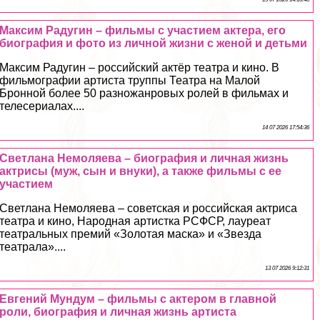
Максим Радугин – фильмы с участием актера, его
биография и фото из личной жизни с женой и детьми
Максим Радугин – российский актёр театра и кино. В
фильмографии артиста труппы Театра на Малой
Бронной более 50 разножанровых ролей в фильмах и
телесериалах....
14 07 2026 17:54:36
Светлана Немоляева – биография и личная жизнь
актрисы (муж, сын и внуки), а также фильмы с ее
участием
Светлана Немоляева – советская и российская актриса
театра и кино, Народная артистка РСФСР, лауреат
театральных премий «Золотая маска» и «Звезда
театрала»....
13 07 2026 9:12:31
Евгений Мундум – фильмы с актером в главной
роли, биография и личная жизнь артиста