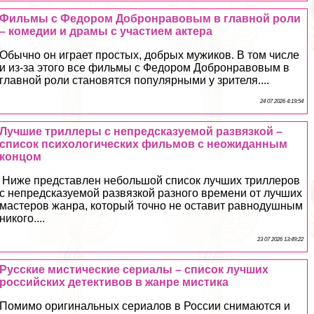
Фильмы с Федором Добронравовым в главной роли
– комедии и драмы с участием актера
Обычно он играет простых, добрых мужиков. В том числе
и из-за этого все фильмы с Федором Добронравовым в
главной роли становятся популярными у зрителя....
24 07 2026 4:19:54
Лучшие триллеры с непредсказуемой развязкой –
список психологических фильмов с неожиданным
концом
Ниже представлен небольшой список лучших триллеров
с непредсказуемой развязкой разного времени от лучших
мастеров жанра, который точно не оставит равнодушным
никого....
23 07 2026 13:49:22
Русские мистические сериалы – список лучших
российских детективов в жанре мистика
Помимо оригинальных сериалов в России снимаются и