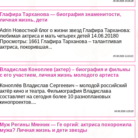
06 08 2026 19:26:28
Глафира Тарханова — биография знаменитости,
личная жизнь, дети
Adrin Новостной блог о жизни звезд Глафира Тарханова:
любимая актриса и мать четырех детей 14.06.20180
Просмотры: 1661 Глафира Тарханова – талантливая
актриса, покорившая...
05 08 2026 13:23:21
Владислав Коноплев (актер) – биография и фильмы
с его участием, личная жизнь молодого артиста
Коноплёв Владислав Сергеевич – молодой российский
актёр кино и театра. Фильмография Владислава
составляет на сегодня более 10 разноплановых
кинопроектов....
04 08 2026 3:29:20
Муж Регины Мянник — Ге opгий: актриса похоронила
мужа? Личная жизнь и дети звезды