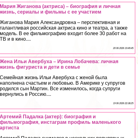
Мария Жиганова (актриса) – биография и личная
жизнь, сериалы и фильмы с ее участием
Жиганова Мария Александровна – перспективная и
талантливая российская актриса кино и театра, а также
модель. В ее фильмографию входит более 30 работ на
ТВ и в кино....
20 06 2026 19:49:45
Жена Ильи Авербуха – Ирина Лобачева: личная
жизнь фигуриста и дети в семье
Семейная жизнь Ильи Авербуха с женой была
наполнена счастьем и любовью. В Америке у супругов
родился сын Мартин. Все изменилось, когда супруги
вернулись в Россию....
19 06 2026 22:38:25
Артемий Падалка (актер): биография и
фильмография, инстаграм профиль маленького
артиста