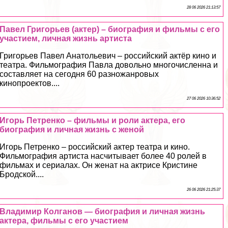
28 06 2026 21:13:57
Павел Григорьев (актер) – биография и фильмы с его
участием, личная жизнь артиста
Григорьев Павел Анатольевич – российский актёр кино и
театра. Фильмография Павла довольно многочисленна и
составляет на сегодня 60 разножанровых
кинопроектов....
27 06 2026 10:36:52
Игорь Петренко – фильмы и роли актера, его
биография и личная жизнь с женой
Игорь Петренко – российский актер театра и кино.
Фильмография артиста насчитывает более 40 ролей в
фильмах и сериалах. Он женат на актрисе Кристине
Бродской....
26 06 2026 21:25:37
Владимир Колганов — биография и личная жизнь
актера, фильмы с его участием