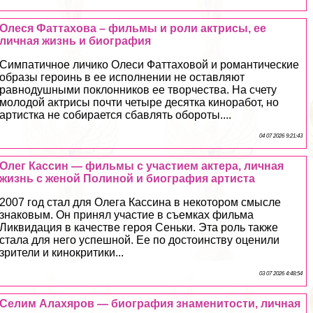
Олеся Фаттахова – фильмы и роли актрисы, ее
личная жизнь и биография
Симпатичное личико Олеси Фаттаховой и романтические
образы героинь в ее исполнении не оставляют
равнодушными поклонников ее творчества. На счету
молодой актрисы почти четыре десятка киноработ, но
артистка не собирается сбавлять обороты....
04 07 2026 9:21:43
Олег Кассин — фильмы с участием актера, личная
жизнь с женой Полиной и биография артиста
2007 год стал для Олега Кассина в некотором смысле
знаковым. Он принял участие в съемках фильма
Ликвидация в качестве героя Сеньки. Эта роль также
стала для него успешной. Ее по достоинству оценили
зрители и кинокритики...
03 07 2026 4:48:54
Селим Алахяров — биография знаменитости, личная