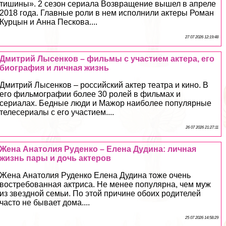
тишины». 2 сезон сериала Возвращение вышел в апреле
2018 года. Главные роли в нем исполнили актеры Роман
Курцын и Анна Пескова....
27 07 2026 12:19:48
Дмитрий Лысенков – фильмы с участием актера, его
биография и личная жизнь
Дмитрий Лысенков – российский актер театра и кино. В
его фильмографии более 30 ролей в фильмах и
сериалах. Бедные люди и Мажор наиболее популярные
телесериалы с его участием....
26 07 2026 21:27:11
Жена Анатолия Руденко – Елена Дудина: личная
жизнь пары и дочь актеров
Жена Анатолия Руденко Елена Дудина тоже очень
востребованная актриса. Не менее популярна, чем муж
из звездной семьи. По этой причине обоих родителей
часто не бывает дома....
25 07 2026 14:58:29