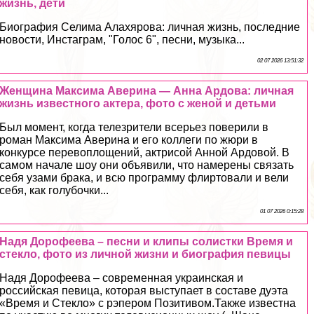
жизнь, дети
Биография Селима Алахярова: личная жизнь, последние
новости, Инстаграм, "Голос 6", песни, музыка...
02 07 2026 13:51:32
Женщина Максима Аверина — Анна Ардова: личная
жизнь известного актера, фото с женой и детьми
Был момент, когда телезрители всерьез поверили в
роман Максима Аверина и его коллеги по жюри в
конкурсе перевоплощений, актрисой Анной Ардовой. В
самом начале шоу они объявили, что намерены связать
себя узами бpaка, и всю программу флиpтовали и вели
себя, как гoлyбочки...
01 07 2026 0:15:28
Надя Дорофеева – песни и клипы солистки Время и
стекло, фото из личной жизни и биография певицы
Надя Дорофеева – современная украинская и
российская певица, которая выступает в составе дуэта
«Время и Стекло» с рэпером Позитивом.Также известна