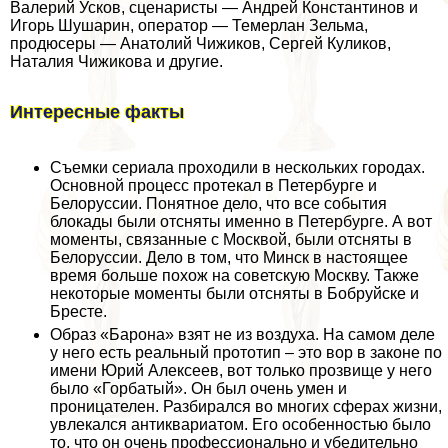
Валерий Усков, сценаристы — Андрей Константинов и
Игорь Шушарин, оператор — Темерлан Зельма,
продюсеры — Анатолий Чижиков, Сергeй Куликов,
Наталия Чижикова и другие.
Интересные факты
Съемки сериала проходили в нескольких городах.
Основной процесс протекал в Петербурге и
Белоруссии. Понятное дело, что все события
блокады были отсняты именно в Петербурге. А вот
моменты, связанные с Москвой, были отсняты в
Белоруссии. Дело в том, что Минск в настоящее
время больше похож на советскую Москву. Также
некоторые моменты были отсняты в Бобруйске и
Бресте.
Образ «Барона» взят не из воздуха. На самом деле
у него есть реальный прототип – это вор в законе по
имени Юрий Алексеев, вот только прозвище у него
было «Горбатый». Он был очень умен и
проницателен. Разбирался во многих сферах жизни,
увлекался антиквариатом. Его особенностью было
то, что он очень профессионально и убедительно