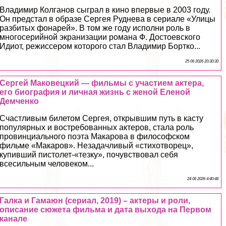
Владимир Колганов сыграл в кино впервые в 2003 году.
Он предстал в образе Сергея Руднева в сериале «Улицы
разбитых фонарей». В том же году исполни роль в
многосерийной экранизации романа Ф. Достоевского
Идиот, режиссером которого стал Владимир Бортко...
25 06 2026 20:30:30
Сергeй Маковецкий — фильмы с участием актера,
его биография и личная жизнь с женой Еленой
Демченко
Счастливым билетом Сергея, открывшим путь в касту
популярных и востребованных актеров, стала роль
провинциального поэта Макарова в философском
фильме «Макаров». Незадачливый «стихотворец»,
купивший пистолет-«тезку», почувствовал себя
всесильным человеком...
24 06 2026 4:40:48
Галка и Гамаюн (сериал, 2019) – актеры и роли,
описание сюжета фильма и дата выхода на Первом
канале