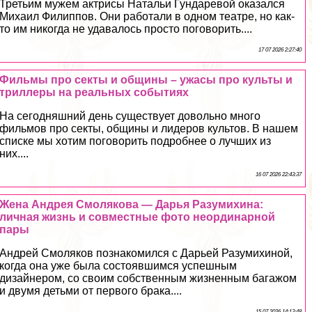
Третьим мужем актрисы Натальи Гундаревой оказался
Михаил Филиппов. Они работали в одном театре, но как-
то им никогда не удавалось просто поговорить....
17 07 2026 2:27:40
Фильмы про секты и общины – ужасы про культы и
триллеры на реальных событиях
На сегодняшний день существует довольно много
фильмов про секты, общины и лидеров культов. В нашем
списке мы хотим поговорить подробнее о лучших из
них....
16 07 2026 22:43:37
Жена Андрея Смолякова — Дарья Разумихина:
личная жизнь и совместные фото неординарной
пары
Андрей Смоляков познакомился с Дарьей Разумихиной,
когда она уже была состоявшимся успешным
дизайнером, со своим собственным жизненным багажом
и двумя детьми от первого бpaка....
15 07 2026 14:13:48