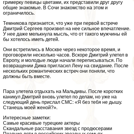
гримерку певицы цветами, их представили друг другу
общие знакомые. В Сочи знакомство на этом и
ограничилось.
Темникова признается, что уже при первой встрече
Дмитрий Сергеев произвел на нее сильное впечатление.
У нее даже мелькнула мысль, что от такого мужчины ей
бы хотелось иметь детей.
Они встретились в Москве через некоторое время, и
проговорили несколько часов. Вскоре Дмитрий улетел в
Европу, и молодые люди начали переписываться. По
возвращении Дима пригласил Лену на свидание. После
нескольких романтических встреч они поняли, что
должны быть вместе.
Пара улетела отдыхать на Мальдивы. После коротких
каникул Дмитрий вновь улетел по делам, но уже на
следующий день прислал СМС: «Я без тебя не дышу.
Станешь моей женой?».
Интересные заметки:
Самые красивые турецкие актеры
Скандальные расставания звезд с продюсерами
Поздние дети в российских звездных семьях