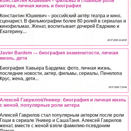
Константин Юшкевич – фильмы и главные роли
актера, личная жизнь и биография
Константин Юшкевич – российский актёр театра и кино,
сценарист. В фильмографии более 80 ролей в сериалах и
кинофильмах. Женат, воспитывает дочерей Евдокию и
Екатерину....
30 07 2026 16:34:50
Javier Bardem — биография знаменитости, личная
жизнь, дети
Биография Хавьера Бардема: фото, личная жизнь,
последние новости, актер, фильмы, сериалы, Пенелопа
Крус, жена, дети...
29 07 2026 7:19:46
Алексей ГавриловУнивер: биография и личная жизнь
с женой, популярные роли актера
Алексей Гаврилов стал популярным актером после роли
Гоши в сериале Универ и СашаТаня. Алексей Гаврилов
женат, вместе с женой взяли фамилию-псевдоним
Лемар....