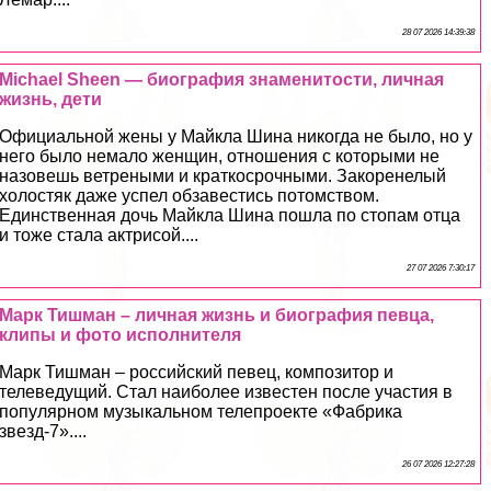
28 07 2026 14:39:38
Michael Sheen — биография знаменитости, личная
жизнь, дети
Официальной жены у Майкла Шина никогда не было, но у
него было немало женщин, отношения с которыми не
назовешь ветреными и краткосрочными. Закоренелый
холостяк даже успел обзавестись потомством.
Единственная дочь Майкла Шина пошла по стопам отца
и тоже стала актрисой....
27 07 2026 7:30:17
Марк Тишман – личная жизнь и биография певца,
клипы и фото исполнителя
Марк Тишман – российский певец, композитор и
телеведущий. Стал наиболее известен после участия в
популярном музыкальном телепроекте «Фабрика
звезд-7»....
26 07 2026 12:27:28