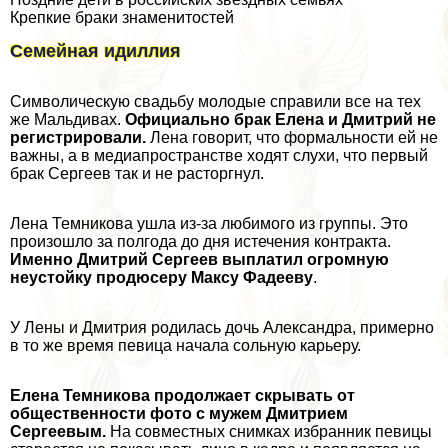
Крепкие бpaки знаменитостей
Семейная идиллия
Символическую свадьбу молодые справили все на тех
же Мальдивах.
Официально бpaк Елена и Дмитрий не
регистрировали.
Лена говорит, что формальности ей не
важны, а в медиапрострaнcтве ходят слухи, что первый
бpaк Сергеев так и не расторгнул.
Лена Темникова ушла из-за любимого из группы. Это
произошло за полгода до дня истечения контpaкта.
Именно Дмитрий Сергеев выплатил огромную
неустойку продюсеру Максу Фадееву
.
У Лены и Дмитрия родилась дочь Александра, примерно
в то же время певица начала сольную карьеру.
Елена Темникова продолжает скрывать от
общественности фото с мужем Дмитрием
Сергеевым.
На совместных снимках избранник певицы