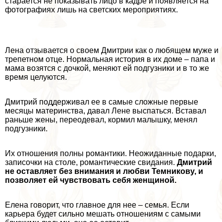
старается не показывать лицо в кадре и появляется на
фотографиях лишь на светских мероприятиях.
Лена отзывается о своем Дмитрии как о любящем муже и
трепетном отце. Нормальная история в их доме – папа и
мама возятся с дочкой, меняют ей подгузники и в то же
время целуются.
Дмитрий поддерживал ее в самые сложные первые
месяцы материнства, давал Лене выспаться. Вставал
раньше жены, переодевал, кормил малышку, менял
подгузники.
Их отношения полны романтики. Неожиданные подарки,
записочки на столе, романтические свидания.
Дмитрий
не оставляет без внимания и любви Темникову, и
позволяет ей чувствовать себя женщиной.
Елена говорит, что главное для нее – семья. Если
карьера будет сильно мешать отношениям с самыми