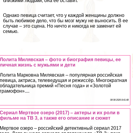
близкими людьми, она ее оставит.
Однако певица считает, что у каждой женщины должно
быть любимое дело, что бы мозг мужу не выносить. В ее
случае – это сцена. Но ничто и никогда не заменит ей
семью.
Лолита Милявская – фото и биография певицы, ее
личная жизнь с мужьями и дети
Лолита Марковна Милявская – популярная российская
певица, актриса, телеведущая и режиссёр. Многократная
обладательница премий «Песня года» и «Золотой
грамофон»....
08 08 2026 8:41:48
Сериал Мертвое озеро (2017) – актеры и их роли в
фильме на ТВ 3, а также его описание и сюжет
Мертвое озеро – российский детективный сериал 2017