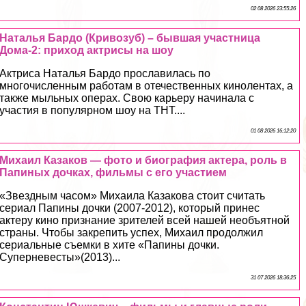
02 08 2026 23:55:26
Наталья Бардо (Кривозуб) – бывшая участница
Дома-2: приход актрисы на шоу
Актриса Наталья Бардо прославилась по
многочисленным работам в отечественных кинолентах, а
также мыльных операх. Свою карьеру начинала с
участия в популярном шоу на ТНТ....
01 08 2026 16:12:20
Михаил Казаков — фото и биография актера, роль в
Папиных дочках, фильмы с его участием
«Звездным часом» Михаила Казакова стоит считать
сериал Папины дочки (2007-2012), который принес
актеру кино признание зрителей всей нашей необъятной
страны. Чтобы закрепить успех, Михаил продолжил
сериальные съемки в хите «Папины дочки.
Суперневесты»(2013)...
31 07 2026 18:36:25