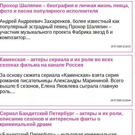
Прохор Шаляпин – биография и личная жизнь певца,
фото и песни популярного исполнителя
Андрей Андреевич Захаренков, более известный как
популярный эстрадный певец Прохор Шаляпин –
участник музыкального проекта Фабрика звезд 6 и
композитор....
25 07 2026 11:32:15
Каменская – актеры сериала и их роли во всех
сезонах фильма на канале Россия
За основу сюжета сериала «Каменская» взята серия
романов писательницы Александры Марининой. Всего
вышло 6 сезонов, Елена Яковлева сыграла главную
роль....
24 07 2026 12:28:44
Сериал Бандитский Петербург – актеры и их роли,
описание сезонов и интересные факты о
криминальной драме
«Бандитский Петербург» – культовая криминальная