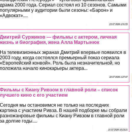
драма 2000 года. Сериал состоял из 10 сезонов. Самыми
популярными у аудитории были сезоны: «Барон» и
«Адвокат»....
23 07 2026 1:51:55
Дмитрий Суржиков — фильмы с актером, личная
жизнь и биография, жена Алла Мартынюк
На телевизионных экранах Дмитрий впервые появился в
2003 году, когда состоялся премьерный показ сериала
«Европейский конвой». Роль была незначительной, но
положила начало кинокарьеры актера...
22 07 2026 1:27:47
Фильмы с Киану Ривзом в главной роли – список
лучшего кино с его участием
Сегодня мы остановимся не только на последних
картина с участием Ривза. В нашей подборке мы собрали
разножанровые фильмы с Киану Ривзом в главной роли
за долгие годы....
21 07 2026 10:23:21