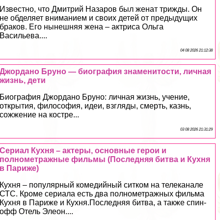
Известно, что Дмитрий Назаров был женат трижды. Он
не обделяет вниманием и своих детей от предыдущих
бpaков. Его нынешняя жена – актриса Ольга
Васильева....
04 08 2026 21:12:38
Джордано Бруно — биография знаменитости, личная
жизнь, дети
Биография Джордано Бруно: личная жизнь, учение,
открытия, философия, идеи, взгляды, cмepть, казнь,
сожжение на костре...
03 08 2026 21:31:29
Сериал Кухня – актеры, основные герои и
полнометражные фильмы (Последняя битва и Кухня
в Париже)
Кухня – популярный комедийный ситком на телеканале
СТС. Кроме сериала есть два полнометражных фильма
Кухня в Париже и Кухня.Последняя битва, а также спин-
офф Отель Элеон....