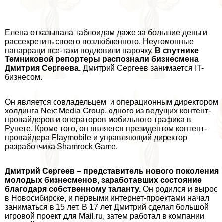
Елена отказывала таблоидам даже за большие деньги
рассекретить своего возлюбленного. Неугомонные
папарраци все-таки подловили парочку.
В спутнике
Темниковой репортеры распознали бизнесмена
Дмитрия Сергеева.
Дмитрий Сергеев занимается IT-
бизнесом.
Он является совладельцем и операционным директором
холдинга Next Media Group, одного из ведущих контент-
провайдеров и операторов мобильного трафика в
Рунете. Кроме того, он является президентом контент-
провайдера Playmobile и управляющий директор
разработчика Shamrock Game.
Дмитрий Сергеев – представитель нового поколения
молодых бизнесменов, заработавших состояние
благодаря собственному таланту.
Он родился и вырос
в Новосибирске, и первыми интернет-проектами начал
заниматься в 15 лет. В 17 лет Дмитрий сделал большой
игровой проект для Mail.ru, затем работал в компании