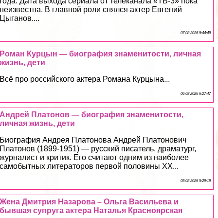
года. Дата выхода сериала от телеканала «ТВ-3» пока
неизвестна. В главной роли снялся актер Евгений
Цыганов....
07 08 2026 5:44:49
Роман Курцын — биография знаменитости, личная
жизнь, дети
Всё про российского актера Романа Курцына...
06 08 2026 6:27:47
Андрей Платонов — биография знаменитости,
личная жизнь, дети
Биография Андрея Платонова Андрей Платонович
Платонов (1899-1951) — русский писатель, драматург,
журналист и критик. Его считают одним из наиболее
самобытных литераторов первой половины XX...
05 08 2026 5:29:19
Жена Дмитрия Назарова – Ольга Васильева и
бывшая супруга актера Наталья Красноярская