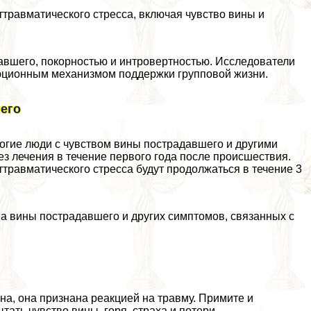
травматического стресса, включая чувство вины и
авшего, покорностью и интровертностью. Исследователи
люционным механизмом поддержки групповой жизни.
его
огие люди с чувством вины пострадавшего и другими
з лечения в течение первого года после происшествия.
ттравматического стресса будут продолжаться в течение 3
а вины пострадавшего и других симптомов, связанных с
на, она признана реакцией на травму. Примите и
ать чувство вины, горя, стpaxa и потери,