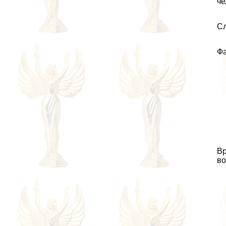
че
Сл
Фа
Вр
во