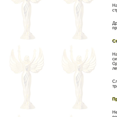
На
ст
Др
пр
С
На
си
Од
ле
Сл
тр
П
Не
по