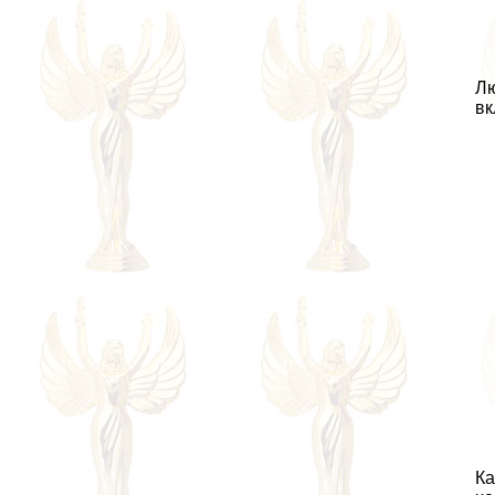
Лю
вк
Ка