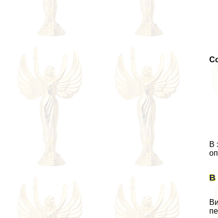
С
В 
оп
В
Ви
пе