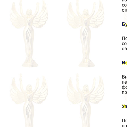
со
ст
Б
По
со
об
И
Вн
пе
фо
пр
Уп
Пе
по