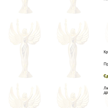
Кр
Пр
Сд
Лю
др