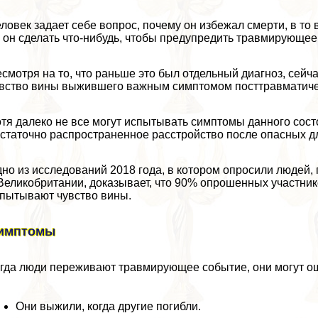
ловек задает себе вопрос, почему он избежал cмepти, в то 
 он сделать что-нибудь, чтобы предупредить травмирующее 
смотря на то, что раньше это был отдельный диагноз, сейч
вство вины выжившего важным симптомом посттравматичес
тя далеко не все могут испытывать симптомы данного состо
статочно распространенное расстройство после опасных д
но из исследований 2018 года, в котором опросили людей,
Великобритании, доказывает, что 90% опрошенных участник
пытывают чувство вины.
имптомы
гда люди переживают травмирующее событие, они могут ощу
Они выжили, когда другие погибли.