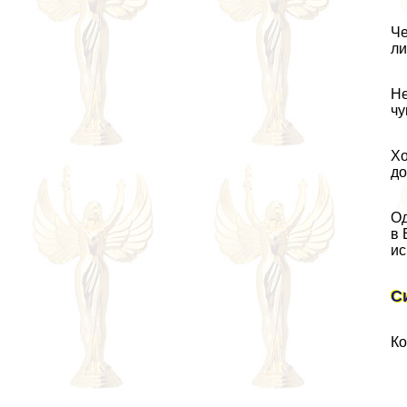
Че
ли
Не
чу
Хо
до
Од
в 
ис
С
Ко