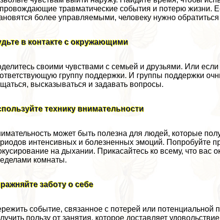
провождающие травматические события и потерю жизни. Ес
ановятся более управляемыми, человеку нужно обратиться
удьте в контакте с окружающими
делитесь своими чувствами с семьей и друзьями. Или если 
ответствующую группу поддержки. И группы поддержки оч
щаться, высказываться и задавать вопросы.
спользуйте технику внимательности
имательность может быть полезна для людей, которые пол
риодов интенсивных и болезненных эмоций. Попробуйте пр
кусирование на дыхании. Прикасайтесь ко всему, что вас ок
еделами комнаты.
ражняйте заботу о себе
режить событие, связанное с потерей или потенциальной
лучить пользу от занятия, которое доставляет удовольствие