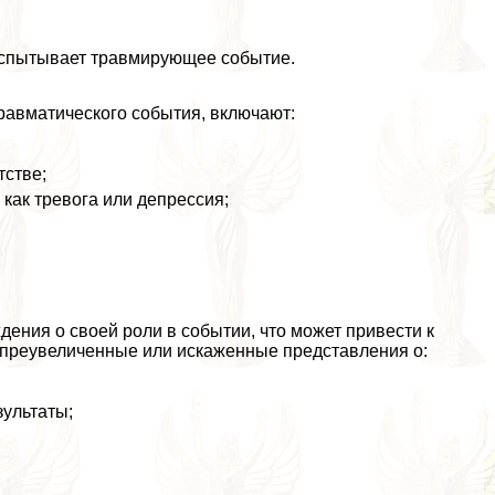
о испытывает травмирующее событие.
равматического события, включают:
тстве;
 как тревога или депрессия;
ения о своей роли в событии, что может привести к
 преувеличенные или искаженные представления о:
зультаты;