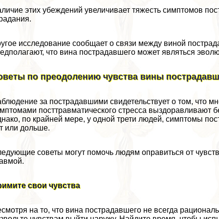
личие этих убеждений увеличивает тяжесть симптомов пост
радания.
угое исследование сообщает о связи между виной пострад
едполагают, что вина пострадавшего может являться эво
оветы по преодолению чувства вины пострадавш
блюдение за пострадавшими свидетельствует о том, что мн
мптомами посттравматического стресса выздоравливают бе
нако, по крайней мере, у одной трети людей, симптомы пос
т или дольше.
едующие советы могут помочь людям оправиться от чувств
авмой.
римите свои чувства
смотря на то, что вина пострадавшего не всегда рациональ
звольте чувствам выйти наружу. Найдите время, чтобы испыт