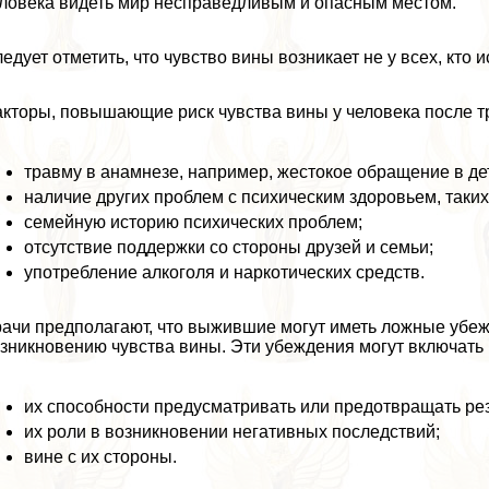
ловека видеть мир несправедливым и опасным местом.
едует отметить, что чувство вины возникает не у всех, кт
кторы, повышающие риск чувства вины у человека после т
травму в анамнезе, например, жестокое обращение в де
наличие других проблем с психическим здоровьем, таких
семейную историю психических проблем;
отсутствие поддержки со стороны друзей и семьи;
употрeбление алкоголя и наркотических средств.
ачи предполагают, что выжившие могут иметь ложные убежд
зникновению чувства вины. Эти убеждения могут включать
их способности предусматривать или предотвращать ре
их роли в возникновении негативных последствий;
вине с их стороны.