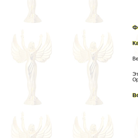
Ф
К
Ве
Эт
Ор
В