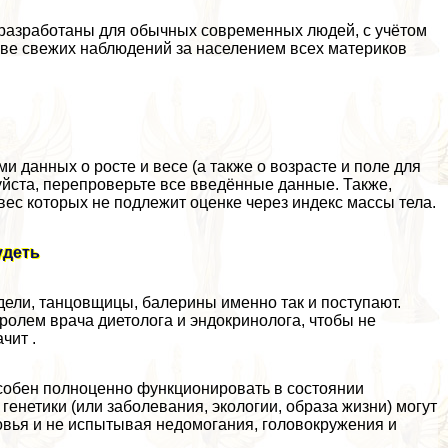
 разработаны для обычных современных людей, с учётом
ве свежих наблюдений за населением всех материков
 данных о росте и весе (а также о возрасте и поле для
уйста, перепроверьте все введённые данные. Также,
 вес которых не подлежит оценке через индекс массы тела.
удеть
дели, танцовщицы, балерины именно так и поступают.
тролем врача диетолога и эндокринолога, чтобы не
чит .
собен полноценно функционировать в состоянии
генетики (или заболевания, экологии, образа жизни) могут
овья и не испытывая недомогания, головокружения и