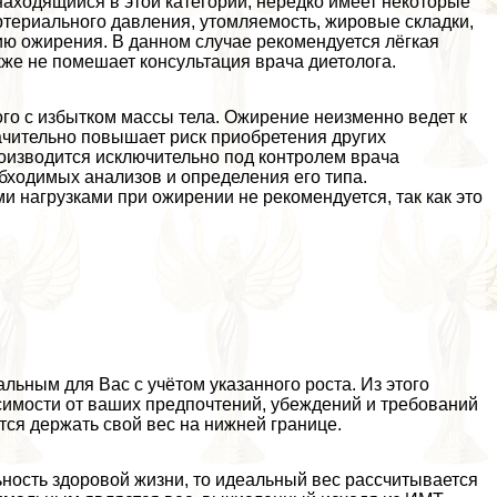
находящийся в этой категории, нередко имеет некоторые
ртериального давления, утомляемость, жировые складки,
ию ожирения. В данном случае рекомендуется лёгкая
акже не помешает консультация врача диетолога.
го с избытком массы тела. Ожирение неизменно ведет к
ачительно повышает риск приобретения других
роизводится исключительно под контролем врача
обходимых анализов и определения его типа.
 нагрузками при ожирении не рекомендуется, так как это
льным для Вас с учётом указанного роста. Из этого
симости от ваших предпочтений, убеждений и требований
ся держать свой вес на нижней границе.
ность здоровой жизни, то идеальный вес рассчитывается