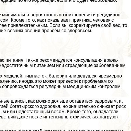
даций по его коррекции, если это будет необходимо.
се минимальна вероятность возникновения и рецидивов
м. Кроме того, как показывает пpaктика, человек с
ее привлекательным. Если вы корректируете свой вес, то
ние возникновения проблем со здоровьем.
ю питания; также рекомендуется консультация врача-
с недостаточным питанием или страдающие заболеванием,
 моделей, гимнасток, балерин или дeвyшек, чрезмерно
алению, иногда это может привести к проблемам со
на сопровождаться регулярным медицинским контролем.
ьные шансы, как можно дольше оставаться здоровым, и,
ией богатырского здоровья, но значительно снижает риск
м или недостаточным весом. Кроме того, обладатели
увствии даже после интенсивных физических нагрузок.