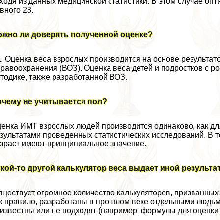
ходя из данных медицинской статистики. В этом случае оп
вного 23.
ожно ли доверять полученной оценке?
. Оценка веса взрослых производится на основе результа
равоохранения (ВОЗ). Оценка веса детей и подростков с р
тодике, также разработанной ВОЗ.
очему не учитывается пол?
енка ИМТ взрослых людей производится одинаково, как дл
зультатами проведенных статистических исследований. В то
зраст имеют принципиальное значение.
кой-то другой калькулятор веса выдает иной результа
ществует огромное количество калькуляторов, призванных 
к правило, разработаны в прошлом веке отдельными людьм
известны или не подходят (например, формулы для оценки