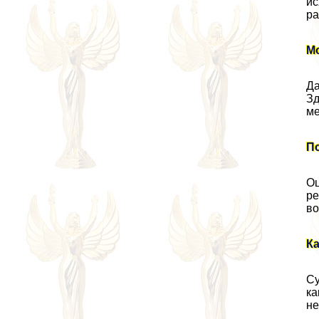
ис
ра
М
Да
Зд
ме
П
Оц
ре
во
Ка
Су
ка
не