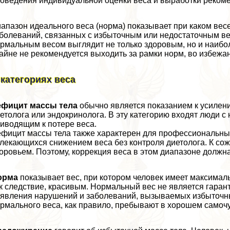
оведения индивидуальной оценки веса и выработки рекомен
апазон идеального веса (норма) показывает при каком ве
болеваний, связанных с избыточным или недостаточным весо
рмальным весом выглядит не только здоровым, но и наибол
айне не рекомендуется выходить за рамки норм, во избежа
 категориях веса
ефицит массы тела
обычно является показанием к усилени
етолога или эндокринолога. В эту категорию входят люди 
иводящим к потере веса.
фицит массы тела также хаpaктерен для профессиональных
лекающихся снижением веса без контроля диетолога. К сож
оровьем. Поэтому, коррекция веса в этом диапазоне долж
орма
показывает вес, при котором человек имеет максимал
к следствие, красивым. Нормальный вес не является гарант
явления нарушений и заболеваний, вызываемых избыточны
рмального веса, как правило, пребывают в хорошем самоч