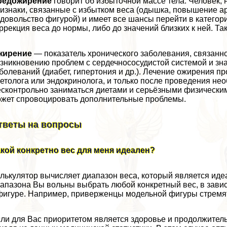
редожирение
говорит об избыточной массе тела. Человек, 
изнаки, связанные с избытком веса (одышка, повышение а
довольство фигурой) и имеет все шансы перейти в категор
ррекция веса до нормы, либо до значений близких к ней. Т
жирение
— показатель хронического заболевания, связанно
зникновению проблем с сердечнососудистой системой и зн
болеваний (диабет, гипертония и др.). Лечение ожирения п
етолога или эндокринолога, и только после проведения не
сконтрольно заниматься диетами и серьёзными физическими
жет спровоцировать дополнительные проблемы.
тветы на вопросы
кой конкретно вес для меня идеален?
лькулятор вычисляет диапазон веса, который является идеа
апазона Вы вольны выбрать любой конкретный вес, в зави
фигуре. Например, приверженцы модельной фигуры стремят
ли для Вас приоритетом является здоровье и продолжитель