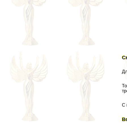
С
Дл
То
тр
С 
В