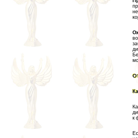
П
пр
не
ко
О
во
за
ди
Бе
мо
О
Ка
Ка
ди
к 
Ес