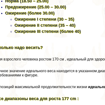
Норма (18.50 – 25.00)
Предожирение (25.00 – 30.00)
Ожирение (более 30.00)
Ожирение I степени (30 – 35)
Ожирение II степени (35 – 40)
Ожирение III степени (более 40)
колько надо весить?
я взрослого человека ростом 170 см , идеальный для здоровь
чное значение идеального веса находится в указанном ди
ебованиями к фигуре.
позиций максимальной продолжительности жизни
идеальн
се диапазоны веса для роста 177 cm :