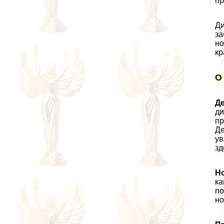
пр
Ди
за
но
кр
О
Д
ди
пр
Де
ув
зд
Н
ка
по
но