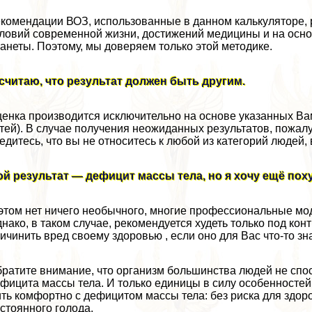
комендации ВОЗ, использованные в данном калькуляторе,
ловий современной жизни, достижений медицины и на осно
анеты. Поэтому, мы доверяем только этой методике.
считаю, что результат должен быть другим.
енка производится исключительно на основе указанных Вами
тей). В случае получения неожиданных результатов, пожал
едитесь, что вы не относитесь к любой из категорий людей,
й результат — дефицит массы тела, но я хочу ещё пох
этом нет ничего необычного, многие профессиональные мо
нако, в таком случае, рекомендуется худеть только под кон
ичинить вред своему здоровью , если оно для Вас что-то зна
ратите внимание, что организм большинства людей не спо
фицита массы тела. И только единицы в силу особенностей 
ть комфортно с дефицитом массы тела: без риска для здор
стоянного голода.