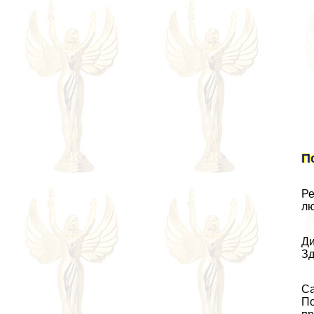
П
Ре
лю
Ди
Зд
Са
По