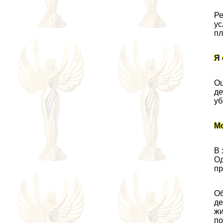
Ре
ус
пл
Я 
Оц
де
уб
Мо
В 
Од
пр
Об
де
жи
по