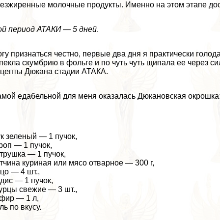
езжиренные молочные продукты. Именно на этом этапе дос
й период АТАКИ — 5 дней
.
гу признаться честно, первые два дня я пpaктически голода
пекла скумбрию в фольге и по чуть чуть щипала ее через сил
цепты Дюкана стадии АТАКА.
мой едабельной для меня оказалась Дюкановская окрошка
к зеленый — 1 пучок,
роп — 1 пучок,
трушка — 1 пучок,
тчина куриная или мясо отварное — 300 г,
цо — 4 шт.,
дис — 1 пучок,
урцы свежие — 3 шт.,
фир — 1 л,
ль по вкусу.