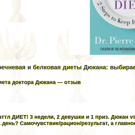
речневая и белковая диеты Дюкана: выбира
иета доктора Дюкана — отзыв
аттл ДИЕТ! 3 недели, 2 дeвyшки и 1 приз. Дюкан 
1 день? Самочувствие/рацион/результат, а главн