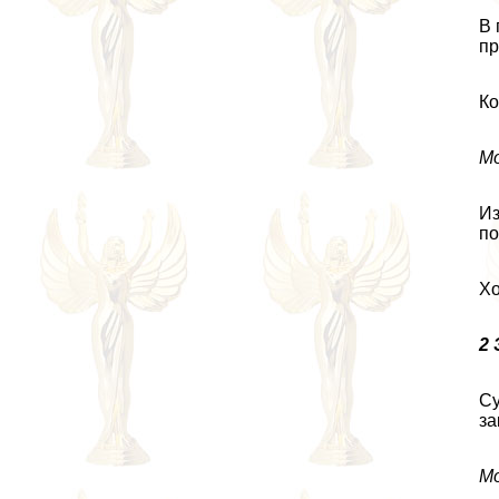
В 
пр
Ко
Мо
Из
по
Хо
2
Су
за
М