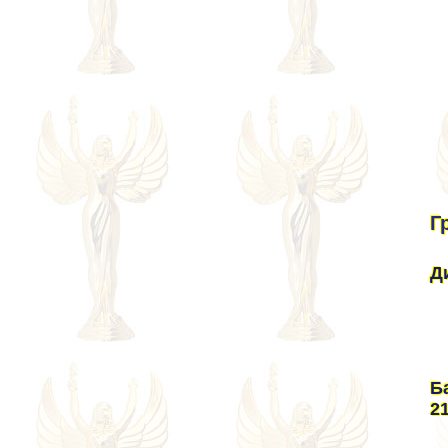
Г
Д
Б
2