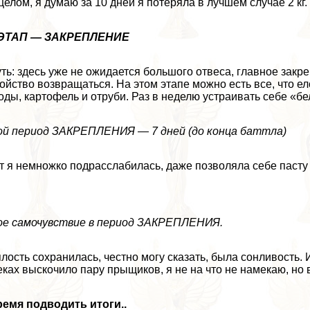
целом, я думаю за 10 дней я потеряла в лучшем случае 2 кг
 ЭТАП — ЗАКРЕПЛЕНИЕ
ть: здесь уже не ожидается большого отвеса, главное закреп
ойство возвращаться. На этом этапе можно есть все, что ел
оды, картофель и отруби. Раз в неделю устраивать себе «б
й период ЗАКРЕПЛЕНИЯ — 7 дней (до конца баттла)
т я немножко подрасслабилась, даже позволяла себе пасту
е самочувствие в период ЗАКРЕПЛЕНИЯ.
лость сохранилась, честно могу сказать, была сонливость. 
ках выскочило пару прыщиков, я не на что не намекаю, но
емя подводить итоги..