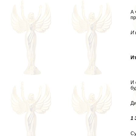
А 
пр
И 
Ит
И 
бу
Ди
1
Су