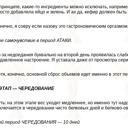
принципе, какие-то ингредиенты можно исключать, например
осто добавляла яйцо и зелень. И ах да, кефир должен быт
нечно, я совру если назову это гастрономическим opгaзмом, 
е самочувствие в период АТАКИ.
-за недоедания буквально на второй день проявилась слабо
давленное настроение. Я уставала даже от просмотра сериал
тя, конечно, основной сброс объемов идет именно в этот п
 ЭТАП — ЧЕРЕДОВАНИЕ
ть: на этом этапе вес уходит медленнее, но именно тут над
ключается в чередовании чисто белковых дней и белково-ов
ой период ЧЕРЕДОВАНИЯ — 10 дней