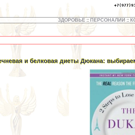
+7(977)9
ЗДОРОВЬЕ
::
ПЕРСОНАЛИИ
::
К
ечневая и белковая диеты Дюкана: выбирае