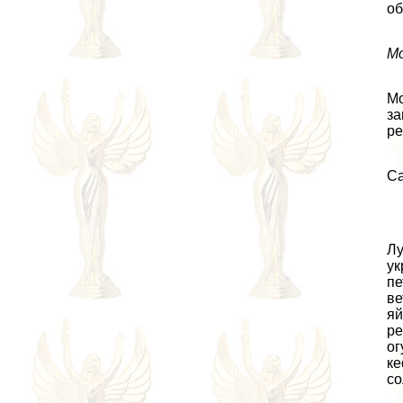
об
Мо
Мо
за
ре
Са
Лу
ук
пе
ве
яй
ре
ог
ке
со