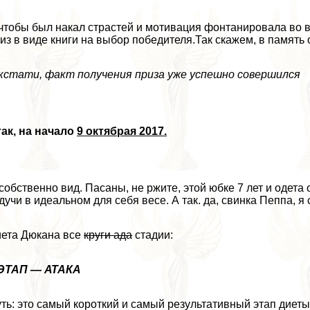
чтобы был накал страстей и мотивация фонтанировала во в
из в виде книги на выбор победителя.Так скажем, в память
кстати, факт получения приза уже успешно совершился
ак, на начало
9 октябрая 2017.
собственно вид. Пасаны, не ржите, этой юбке 7 лет и одета
дучи в идеальном для себя весе. А так. да, свинка Пеппа, я 
ета Дюкана все
круги ада
стадии:
 ЭТАП — АТАКА
ть: это самый короткий и самый результативный этап диет