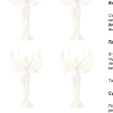
Ва
Се
не
(к
вы
П
Я 
го
ле
ве
Та
Су
По
ре