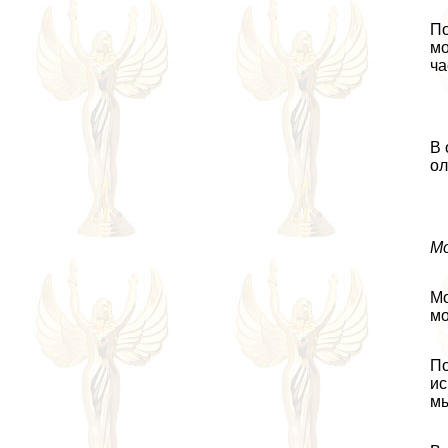
По
мо
ча
В 
ол
М
Мо
мо
По
ис
мы