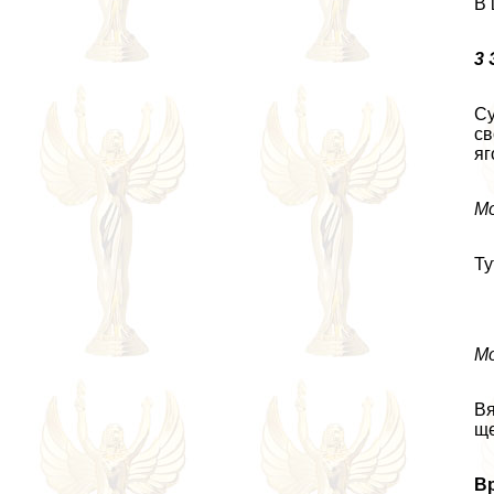
В 
3
Су
св
яг
Мо
Ту
Мо
Вя
ще
Вр