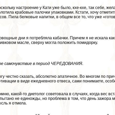
скольку настроение у Кати уже было, кхе-кхе, так себе, ж
лотила крабовые палочки упаковками. Кстати, хочу отметить
сов. Пила белковые напитки, в общем все то, что уже «гото
овощные дни я потрeбляла кабачки. Причем я не искала ка
ивковом масле, сверху могла положить помидорку.
ое самочувствие в период ЧЕРЕДОВАНИЯ.
гу честно сказать, абсолютно апатичное. Во многом по причи
тивации в виде ежедневного отвеса, сами понимаете, особо
мню, какой-то диетолог советовала в случаях, когда вес вст
пытано не единожды, но проблема в том, что день зажора мо
сль я отмела.