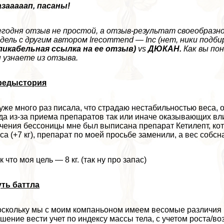
зааааап, пасаны!
годня отзыв не простой, а отзыв-результат своеобразн
дель с другим автором Irecommend — Inc (нет, ники подби
ликабельная ссылка на ее отзыв)
vs
ДЮКАН.
Как вы пон
 узнаете из отзыва.
редыстория
уже много раз писала, что страдаю нестабильностью веса, 
да из-за приема препаратов так или иначе оказывающих вли
чения бессоницы мне был выписана препарат Кетилепт, кот
са (+7 кг), препарат по моей просьбе заменили, а вес собсн
к что моя цель — 8 кг. (так ну про запас)
ть баттла
скольку мы с моим компаньоном имеем весомые различия в
шение вести учет по индексу массы тела, с учетом роста/во