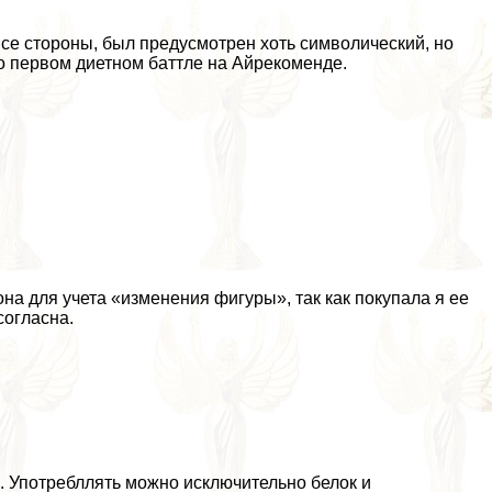
се стороны, был предусмотрен хоть символический, но
 о первом диетном баттле на Айрекоменде.
 она для учета «изменения фигуры», так как покупала я ее
согласна.
ы. Употрeбллять можно исключительно белок и