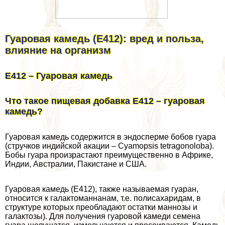
Гуаровая камедь (Е412): вред и польза,
влияние на организм
Е412 – Гуаровая камедь
Что такое пищевая добавка Е412 – гуаровая
камедь?
Гуаровая камедь содержится в эндоcпepме бобов гуара
(стручков индийской акации – Cyamopsis tetragonoloba).
Бобы гуара произрастают преимущественно в Африке,
Индии, Австралии, Пакистане и США.
Гуаровая камедь (Е412), также называемая гуаран,
относится к галактоманнанам, т.е. полисахаридам, в
структуре которых преобладают остатки маннозы и
галактозы). Для получения гуаровой камеди семена