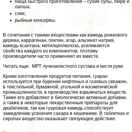
пища быстрого приготовления – сухие супы, пюре и
лапша;
соки;
рыбные консервы.
В сочетании с такими веществами как камедь рожкового
дерева, каррагинан, пектин, агар, альгинат натрия,
камедь ксантана, метилцеллюлоза, усиливаются
свойства каждого из компонентов, поэтому
производители часто применяют их вместе.
Читать еще: МРТ лучезапястного сустава и кисти руки
Кроме изготовления продуктов питания, гуаран
используется при бурении нефтяных и газовых скважин,
в текстильной, бумажной, угольной и косметической
промышленности, в производстве взрывчатых веществ.
Также его добавляют в биологически активные добавки,
а также в некоторые лекарственные препараты для
диабетиков, так как гуаровая камедь способствует
замедлению усвоения сахара в кишечнике. В таблетках и
сиропах вещество оказывает связующее действие.