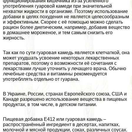
функционирования кишечника из-за усиленного
употрeбления гуаровой камеди при значительной
нехватки жидкости в организме. Поэтому использование
добавки в целях похудения не является целесообразным
и эффективным. Скорее с её помощью можно сделать
рацион более диетическим, например, добавив вещество
в домашнее мороженое, и тем самым снизить его
жирность.
Так как по сути гуаровая камедь является клетчаткой, она
может ухудшать усвоение некоторых лекарственных
препаратов, поэтому о возможности её сочетания с
лекарствами лучше уточнить у лечащего врача. Обычно
лечебные средства и витамины рекомендуется
употрeбллять отдельно от гуарана.
В Украине, России, странах Европейского союза, США и
Канаде разрешено использование вещества в пищевых
продуктах, в том числе, в детском питании.
Пищевая добавка Е412 или гуаровая камедь –
распространённый ингредиент в десертах, напитках,
молочной и мясной продукции, соках, различных соусах.