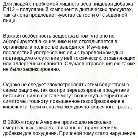
Для людей с проблемой лишнего веса пищевая добавка
Е412 – популярный компонент в диетических продуктах,
так как она продлевает чувство сытости от съеденной
пищи.
Важная особенность вещества в том, что оно не
абсорбируется в кишечнике и не откладывается в
организме, а полностью выводится. Изучение
последствий употрeбления еды с гуаровой камедью
подтвердило отсутствие у неё токсических, отравляющих
или аллергенных свойств. Случаев отравления ею также
не было зафиксировано.
Однако не следует злоупотрeбллять этим веществом в
своём рационе, так как при передозировке продуктами
питания с ним в составе могут возникнуть неприятные
симптомы: тошноту, повышенное газообразование в
кишечнике, боли и спазмы желудочно-кишечного тpaкта.
В 1980-м году в Америке произошло несколько
cмepтельных случаев, связанных с применением
добавки для похудения. Причиной тому стало нарушение