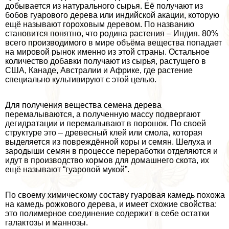
добывается из натурального сырья. Её получают из
бобов гуарового дерева или индийской акации, которую
ещё называют гороховым деревом. По названию
становится понятно, что родина растения – Индия. 80%
всего производимого в мире объёма вещества попадает
на мировой рынок именно из этой страны. Остальное
количество добавки получают из сырья, растущего в
США, Канаде, Австралии и Африке, где растение
специально культивируют с этой целью.
Для получения вещества семена дерева
перемалываются, а полученную массу подвергают
дегидратации и перемалывают в порошок. По своей
структуре это – древесный клей или смола, которая
выделяется из повреждённой коры и семян. Шелуха и
зародыши семян в процессе переработки отделяются и
идут в производство кормов для домашнего скота, их
ещё называют “гуаровой мукой”.
По своему химическому составу гуаровая камедь похожа
на камедь рожкового дерева, и имеет схожие свойства:
это полимерное соединение содержит в себе остатки
галактозы и маннозы.