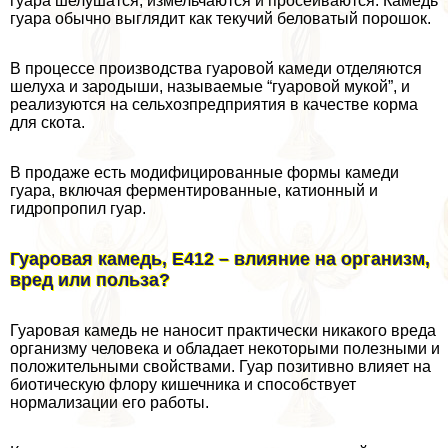
гуара шелушатся, измельчаются и просеиваются. Камедь
гуара обычно выглядит как текучий беловатый порошок.
В процессе производства гуаровой камеди отделяются
шелуха и зародыши, называемые “гуаровой мукой”, и
реализуются на сельхозпредприятия в качестве корма
для скота.
В продаже есть модифицированные формы камеди
гуара, включая ферментированные, катионный и
гидропропил гуар.
Гуаровая камедь, Е412 – влияние на организм,
вред или польза?
Гуаровая камедь не наносит пpaктически никакого вреда
организму человека и обладает некоторыми полезными и
положительными свойствами. Гуар позитивно влияет на
биотическую флору кишечника и способствует
нормализации его работы.