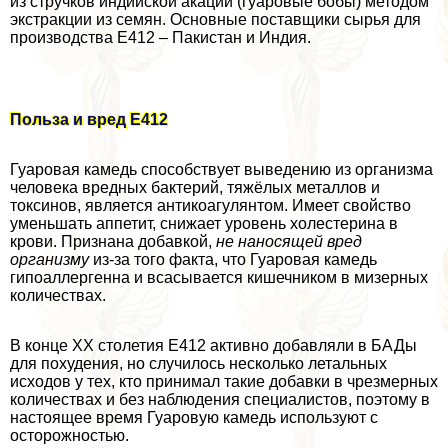
из стручков индийской акации (гуаровые бобы) методом
экстpaкции из семян. Основные поставщики сырья для
производства Е412 – Пакистан и Индия.
Польза и вред Е412
Гуаровая камедь способствует выведению из организма
человека вредных бактерий, тяжёлых металлов и
токсинов, является антикоагулянтом. Имеет свойство
уменьшать аппетит, снижает уровень холестерина в
крови. Признана добавкой,
не наносящей вред
организму
из-за того факта, что Гуаровая камедь
гипоаллергенна и всасывается кишечником в мизерных
количествах.
В конце ХХ столетия Е412 активно добавляли в БАДы
для похудения, но случилось несколько летальных
исходов у тех, кто принимал такие добавки в чрезмерных
количествах и без наблюдения специалистов, поэтому в
настоящее время Гуаровую камедь используют с
осторожностью.