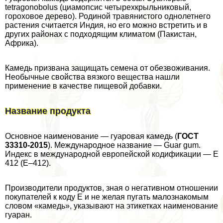
tetragonobolus (циамопсис четырехкрыльниковый,
гороховое дерево). Родиной травянистого однолетнего
растения считается Индия, но его можно встретить и в
других районах с подходящим климатом (Пакистан,
Африка).
Камедь призвана защищать семена от обезвоживания.
Необычные свойства вязкого вещества нашли
применение в качестве пищевой добавки.
Название продукта
Основное наименование — гуаровая камедь (
ГОСТ
33310-2015
). Международное название — Guar gum.
Индекс в международной европейской кодификации — E
412 (E–412).
Производители продуктов, зная о негативном отношении
покупателей к коду E и не желая пугать малознакомым
словом «камедь», указывают на этикетках наименование
гуаран.