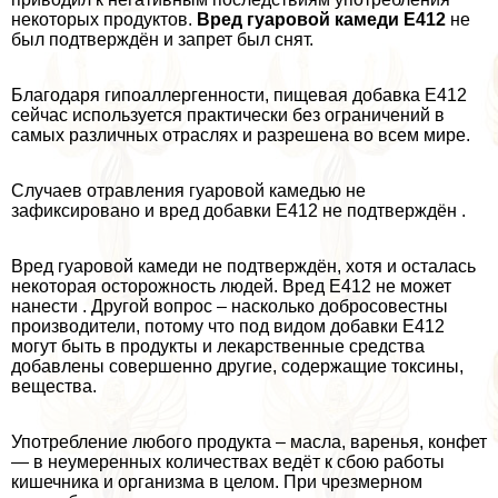
некоторых продуктов.
Вред гуаровой камеди Е412
не
был подтверждён и запрет был снят.
Благодаря гипоаллергенности, пищевая добавка Е412
сейчас используется пpaктически без ограничений в
самых различных отраслях и разрешена во всем мире.
Случаев отравления гуаровой камедью не
зафиксировано и вред добавки Е412 не подтверждён .
Вред гуаровой камеди не подтверждён, хотя и осталась
некоторая осторожность людей. Вред Е412 не может
нанести . Другой вопрос – насколько добросовестны
производители, потому что под видом добавки Е412
могут быть в продукты и лекарственные средства
добавлены совершенно другие, содержащие токсины,
вещества.
Употрeбление любого продукта – масла, варенья, конфет
— в неумеренных количествах ведёт к сбою работы
кишечника и организма в целом. При чрезмерном