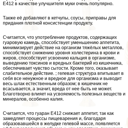
Е412 в качестве улучшителя муки очень популярно.
Также её добавляют в кетчупы, соусы, приправы для
придания плотной консистенции продукту.
Считается, что употрeбление продуктов, содержащих
гуаровую камедь, способствует уменьшению аппетита,
минимизирует действие на организм тяжёлых металлов,
способствует снижению уровня холестерина в крови и
жиров, способствует усвоению кальция в организме,
выведению токсинов и вредных бактерий из кишечника,
обеспечивает чувство сытости. Кроме того, оказывает
слабительное действие. ; гелевая структура впитывает в
себя все ненужное и вредное для организма и выводит
весь шлак естественным образом; в кишечник не
всасывается, а значит, вреда от нее быть не может.
Благотворно влияет на усвояемость полезных веществ и
минералов, особенно калия.
Считается, что гуаран Е412 снижает аппетит, так как
замедляет процессы пищеварения и, благодаря
образовавшейся в желудке гелевой массе, появляется