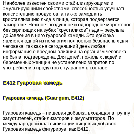
Наиболее известен своими стабилизирующими и
эмульгирующими свойствами, способностью улучшать
консистенцию продуктов, а также замедлять
кристаллизацию льда в пище, которая подвергается
заморозке. Нежное, воздушное и однородное мороженое
без скрипящих на зубах “хрусталиков” льда – результат
добавления в него гуаровой камеди. Эта добавка
является одной из немногих полностью безопасных для
человека, так как на сегодняшний день любая
информация о вредном влиянии на организм человека
не была подтверждена. Для детей, пожилых людей и
беременных женщин не установлено запретов по
употрeблению продуктов с гуараном в составе.
E412 Гуаровая камедь
Гуаровая камедь (Guar gum, E412)
Гуаровая камедь – пищевая добавка, входящая в группу
загустителей, стабилизаторов и эмульгаторов. По
международной классификации пищевых добавок
Гуаровая камедь фигурирует как Е412.