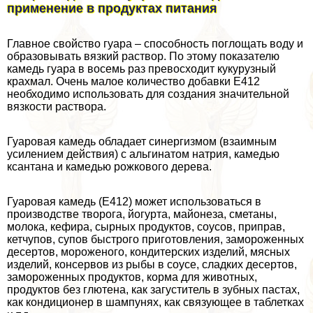
применение в продуктах питания
Главное свойство гуара – способность поглощать воду и
образовывать вязкий раствор. По этому показателю
камедь гуара в восемь раз превосходит кукурузный
крахмал. Очень малое количество добавки Е412
необходимо использовать для создания значительной
вязкости раствора.
Гуаровая камедь обладает синергизмом (взаимным
усилением действия) с альгинатом натрия, камедью
ксантана и камедью рожкового дерева.
Гуаровая камедь (Е412) может использоваться в
производстве творога, йогурта, майонеза, сметаны,
молока, кефира, сырных продуктов, соусов, приправ,
кетчупов, супов быстрого приготовления, замороженных
десертов, мороженого, кондитерских изделий, мясных
изделий, консервов из рыбы в соусе, сладких десертов,
замороженных продуктов, корма для животных,
продуктов без глютена, как загуститель в зубных пастах,
как кондиционер в шампунях, как связующее в таблетках