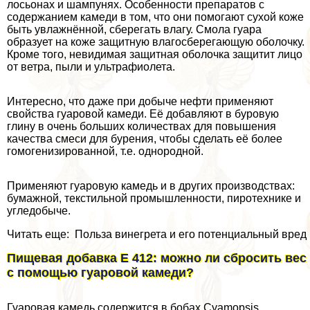
лосьонах и шампунях. Особенности препаратов с
содержанием камеди в том, что они помогают сухой коже
быть увлажнённой, сберегать влагу. Смола гуара
образует на коже защитную влагосберегающую оболочку.
Кроме того, невидимая защитная оболочка защитит лицо
от ветра, пыли и ультрафиолета.
Интересно, что даже при добыче нефти применяют
свойства гуаровой камеди. Её добавляют в буровую
глину в очень больших количествах для повышения
качества смеси для бурения, чтобы сделать её более
гомогенизированной, т.е. однородной.
Применяют гуаровую камедь и в других производствах:
бумажной, текстильной промышленности, пиротехнике и
угледобыче.
Читать еще: Польза винегрета и его потенциальный вред
Пищевая добавка E 412: можно ли сбросить вес
с помощью гуаровой камеди?
Гуаровая камедь содержится в бобах Cyamopsis