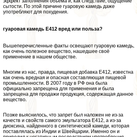
эффект заполнения объема и, как следствие, ощущение
сытости. По этой причине гуаровую камедь даже
употрeбляют для похудения.
гуаровая камедь Е412 вред или польза?
Вышеперечисленные факты освещают гуаровую камедь,
как очень полезное вещество, нашедшее своё
применение в нашем обществе.
Многим из нас, правда, пищевая добавка Е412, известна
как очень вредная и опасная составляющая пищевой
промышленности. В 2007 году в РФ она была
официально запрещена для применения и была
запрещена для продажи продукция, содержащая данное
вещество.
Позже выяснилось, что запрет был наложен не из-за
качеств и свойств самого эмульгатора Е412, а из-за
диоксина, найденного в синтетической камеди, которая
поставлялась из Индии и Швейцарии. Именно он и
приводил к негативным последствиям употрeбления