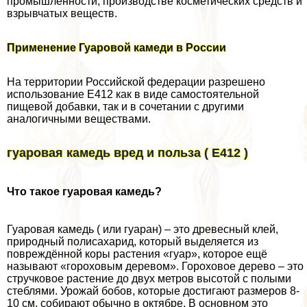
промышленности, производстве косметических средств и
взрывчатых веществ.
Применение Гуаровой камеди в России
На территории Российской федерации разрешено
использование Е412 как в виде самостоятельной
пищевой добавки, так и в сочетании с другими
аналогичными веществами.
гуаровая камедь вред и польза ( Е412 )
Что такое гуаровая камедь?
Гуаровая камедь ( или гуаран) – это древесный клей,
природный полисахарид, который выделяется из
повреждённой коры растения «гуар», которое ещё
называют «гороховым деревом». Гороховое дерево – это
стручковое растение до двух метров высотой с полыми
стeблями. Урожай бобов, которые достигают размеров 8-
10 см, собирают обычно в октябре. В основном это