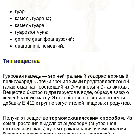
гуар;
камедь гуарана;
камедь гуара;
гуаровая мука;
gomme guar, французский;
guargummi, немецкий.
Тип вещества
Гуаровая камедь — это нейтральный водорастворимый
полисахарид. С точки зрения химии представляет собой
галактоманнан, состоящий из D-маннозы и D-галактозы.
Вещество быстро гидратируется в воде, образуя вязкую
желеобразную массу. Это свойство позволило отнести
добавку Е 412 к группе загустителей пищевых продуктов.
Получают вещество
термомеханическим способом
. Из
семян растения выделяют эндоcпepм (внутренняя
питательная ткань) путем прокаливания и измельчения.