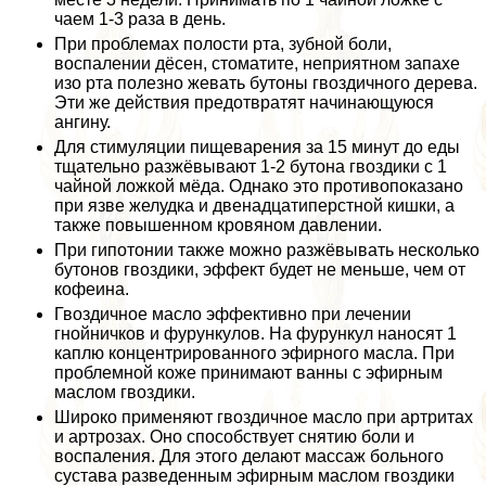
чаем 1-3 раза в день.
При проблемах полости рта, зубной боли,
воспалении дёсен, стоматите, неприятном запахе
изо рта полезно жевать бутоны гвоздичного дерева.
Эти же действия предотвратят начинающуюся
ангину.
Для стимуляции пищеварения за 15 минут до еды
тщательно разжёвывают 1-2 бутона гвоздики с 1
чайной ложкой мёда. Однако это противопоказано
при язве желудка и двенадцатиперстной кишки, а
также повышенном кровяном давлении.
При гипотонии также можно разжёвывать несколько
бутонов гвоздики, эффект будет не меньше, чем от
кофеина.
Гвоздичное масло эффективно при лечении
гнойничков и фурункулов. На фурункул наносят 1
каплю концентрированного эфирного масла. При
проблемной коже принимают ванны с эфирным
маслом гвоздики.
Широко применяют гвоздичное масло при артритах
и артрозах. Оно способствует снятию боли и
воспаления. Для этого делают массаж больного
сустава разведенным эфирным маслом гвоздики