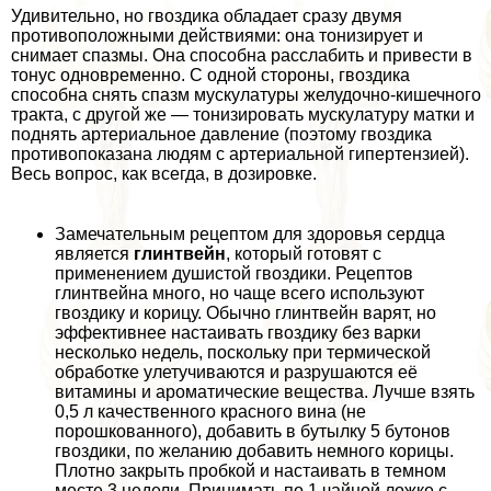
Удивительно, но гвоздика обладает сразу двумя
противоположными действиями: она тонизирует и
снимает спазмы. Она способна расслабить и привести в
тонус одновременно. С одной стороны, гвоздика
способна снять спазм мускулатуры желудочно-кишечного
тpaкта, с другой же — тонизировать мускулатуру матки и
поднять артериальное давление (поэтому гвоздика
противопоказана людям с артериальной гипертензией).
Весь вопрос, как всегда, в дозировке.
Замечательным рецептом для здоровья сердца
является
глинтвейн
, который готовят с
применением душистой гвоздики. Рецептов
глинтвейна много, но чаще всего используют
гвоздику и корицу. Обычно глинтвейн варят, но
эффективнее настаивать гвоздику без варки
несколько недель, поскольку при термической
обработке улетучиваются и разрушаются её
витамины и ароматические вещества. Лучше взять
0,5 л качественного красного вина (не
порошкованного), добавить в бутылку 5 бутонов
гвоздики, по желанию добавить немного корицы.
Плотно закрыть пробкой и настаивать в темном
месте 3 недели. Принимать по 1 чайной ложке с