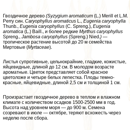
Гвоздичное дерево
(Syzygium aromaticum
(L.) Merill et L.M.
Perry син.
Са
r
у
ophyllus aromaticus
L.,
Eugenia caryophylla
Thunb.,
Eugenia caryophyllus
(C. Spreng.),
Eugenia
aromatica
(L.) Baill., и более редкие
Myrthus caryophyllus
Spreng.,
Jambosa
caryophyllus
(Spreng.) Nied.
)
—
тропическое растение высотой до 20 м семейства
Миртовые (
Му
rtac
еае
).
Листья супротивные, цельнокрайние, гладкие, кожистые,
яйце­видные, длиной до 12 см. В молодом возрасте
ароматные. Цветок представляет собой красное
цветоложе и четыре белых лепестка. Плоды темно-
красные, яйцевидные, длиной 2,5 см и толщиной 1 см.
Произрастает гвоздич­ное дерево в теплом и влажном
климате с количеством осадков 1500-2500 мм в год.
Высота над уровнем моря — до 900 м. Семена
созревают в июле — октябре, теряют всхожесть через
неделю после сбора.