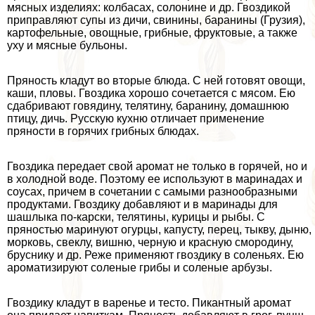
мясных изделиях: колбасах, солонине и др. Гвоздикой
приправляют супы из дичи, свинины, бapaнины (Грузия),
картофельные, овощные, грибные, фруктовые, а также
уху и мясные бульоны.
Пряность кладут во вторые блюда. С ней готовят овощи,
каши, пловы. Гвоздика хорошо сочетается с мясом. Ею
сдабривают говядину, телятину, бapaнину, домашнюю
птицу, дичь. Русскую кухню отличает применение
пряности в горячих грибных блюдах.
Гвоздика передает свой аромат не только в горячей, но и
в холодной воде. Поэтому ее используют в маринадах и
соусах, причем в сочетании с самыми разнообразными
продуктами. Гвоздику добавляют и в маринады для
шашлыка по-карски, телятины, курицы и рыбы. С
пряностью маринуют огурцы, капусту, пе­рец, тыкву, дыню,
морковь, свеклу, вишню, черную и красную смородину,
бруснику и др. Реже применяют гвоздику в соленьях. Ею
ароматизируют соленые гри­бы и соленые арбузы.
Гвоздику кладут в варенье и тесто. Пикантный аромат