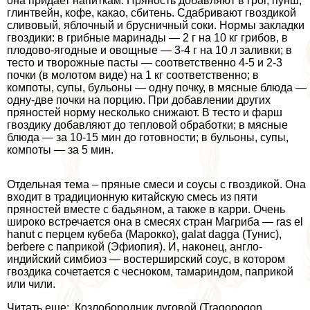
она придает напиткам. Пряность добавляют в грог, пунш,
глинтвейн, кофе, какао, сбитень. Сдабри­вают гвоздикой
сливовый, яблочный и брусничный соки. Нормы закладки
гвоздики: в грибные маринады — 2 г на 10 кг грибов, в
плодово-ягодные и овощные — 3-4 г на 10 л заливки; в
тесто и творожные пасты — соответственно 4-5 и 2-3
почки (в моло­том виде) на 1 кг соответственно; в
компоты, супы, бульоны — одну почку, в мясные блюда —
одну-две почки на порцию. При добавлении других
пряностей норму несколько снижают. В тесто и фарш
гвоздику добавляют до теп­ловой обработки; в мясные
блюда — за 10-15 мин до готовности; в бульоны, супы,
компоты — за 5 мин.
Отдельная тема – пряные смеси и соусы с гвоздикой. Она
входит в традиционную китайскую смесь из пяти
пряностей вместе с бадьяном, а также в карри. Очень
широко встречается она в смесях стран Магриба — ras el
hanut с перцем кубеба (Марокко), galat dagga (Тунис),
berbere с паприкой (Эфиопия). И, наконец, англо-
индийский симбиоз — востерширский соус, в котором
гвоздика сочетается с чесноком, тамариндом, паприкой
или чили.
Читать еще: Козлобородник луговой (Tragopogon