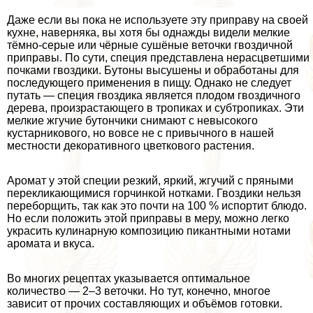
Даже если вы пока не используете эту приправу на своей
кухне, наверняка, вы хотя бы однажды видели мелкие
тёмно-серые или чёрные сушёные веточки гвоздичной
приправы. По сути, специя представлена нерасцветшими
почками гвоздики. Бутоны высушены и обработаны для
последующего применения в пищу. Однако не следует
путать — специя гвоздика является плодом гвоздичного
дерева, произрастающего в тропиках и субтропиках. Эти
мелкие жгучие бутончики снимают с невысокого
кустарникового, но вовсе не с привычного в нашей
местности декоративного цветкового растения.
Аромат у этой специи резкий, яркий, жгучий с пряными
перекликающимися горчинкой нотками. Гвоздики нельзя
переборщить, так как это почти на 100 % испортит блюдо.
Но если положить этой приправы в меру, можно легко
украсить кулинарную композицию пикантными нотами
аромата и вкуса.
Во многих рецептах указывается оптимальное
количество — 2–3 веточки. Но тут, конечно, многое
зависит от прочих составляющих и объёмов готовки.