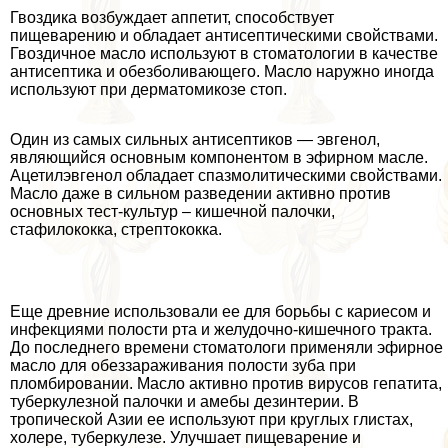
Гвоздика возбуждает ап­петит, способствует
пищеварению и обладает анти­септическими свойствами.
Гвоздичное масло используют в стоматологии в ка­честве
антисептика и обезболивающего. Масло наружно иногда
используют при дерматомикозе стоп.
Один из самых сильных антисептиков — эвгенол,
являющийся основным компонентом в эфирном масле.
Ацетилэвгенол обладает спазмолитическими свойствами.
Масло даже в сильном разведении активно против
основных тест-культур – кишечной палочки,
стафилококка, стрептококка.
Еще древние использовали ее для борьбы с кариесом и
инфекциями полости рта и желудочно-кишечного тpaкта.
До последнего времени стоматологи применяли эфирное
масло для обеззараживания полости зуба при
пломбировании. Масло активно против вирусов гепатита,
туберкулезной палочки и амебы дезинтерии. В
тропической Азии ее используют при круглых глистах,
холере, туберкулезе. Улучшает пищеварение и