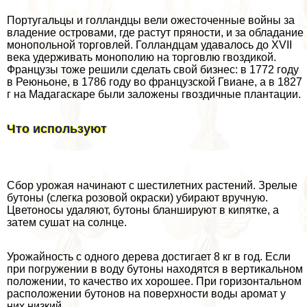
Португальцы и голландцы вели ожесточенные войны за
владение островами, где растут пряности, и за обладание
монопольной торговлей. Голландцам удавалось до XVII
века удерживать монополию на торговлю гвоздикой.
Французы тоже решили сделать свой бизнес: в 1772 году
в Реюньоне, в 1786 году во французской Гвиане, а в 1827
г на Мадагаскаре были заложены гвоздичные плантации.
Что используют
Сбор урожая начинают с шести­летних растений. Зрелые
бутоны (слегка розовой ок­раски) убирают вручную.
Цветоносы удаляют, бутоны бланшируют в кипятке, а
затем сушат на солнце.
Урожайность с одного дерева достигает 8 кг в год. Если
при погружении в воду бутоны находятся в вер­тикальном
положении, то качество их хорошее. При горизонтальном
расположении бутонов на поверхности воды аромат у
них низкий.