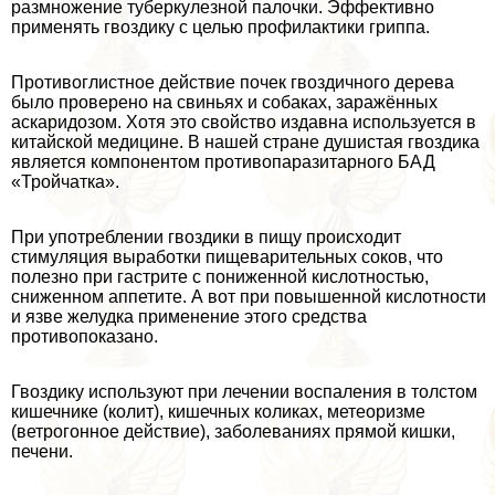
размножение туберкулезной палочки. Эффективно
применять гвоздику с целью профилактики гриппа.
Противоглистное действие почек гвоздичного дерева
было проверено на свиньях и собаках, заражённых
аскаридозом. Хотя это свойство издавна используется в
китайской медицине. В нашей стране душистая гвоздика
является компонентом противопаразитарного БАД
«Тройчатка».
При употрeблении гвоздики в пищу происходит
стимуляция выработки пищеварительных соков, что
полезно при гастрите с пониженной кислотностью,
сниженном аппетите. А вот при повышенной кислотности
и язве желудка применение этого средства
противопоказано.
Гвоздику используют при лечении воспаления в толстом
кишечнике (колит), кишечных коликах, метеоризме
(ветрогонное действие), заболеваниях прямой кишки,
печени.