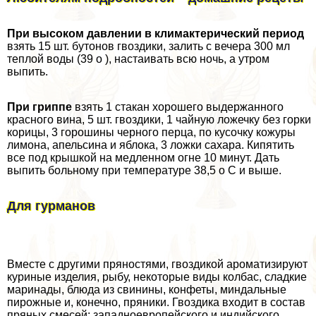
При высоком давлении в климактерический период
взять 15 шт. бутонов гвоздики, залить с вечера 300 мл
теплой воды (39 о ), настаивать всю ночь, а утром
выпить.
При гриппе
взять 1 стакан хорошего выдержанного
красного вина, 5 шт. гвоздики, 1 чайную ложечку без горки
корицы, 3 горошины черного перца, по кусочку кожуры
лимона, апельсина и яблока, 3 ложки сахара. Кипятить
все под крышкой на медленном огне 10 минут. Дать
выпить больному при температуре 38,5 о С и выше.
Для гурманов
Вместе с другими пряностями, гвоздикой ароматизируют
куриные изделия, рыбу, некоторые виды колбас, сладкие
маринады, блюда из свинины, конфеты, мин­дальные
пирожные и, конечно, пряники. Гвоздика входит в состав
пряных смесей: западноевропейского и индийского