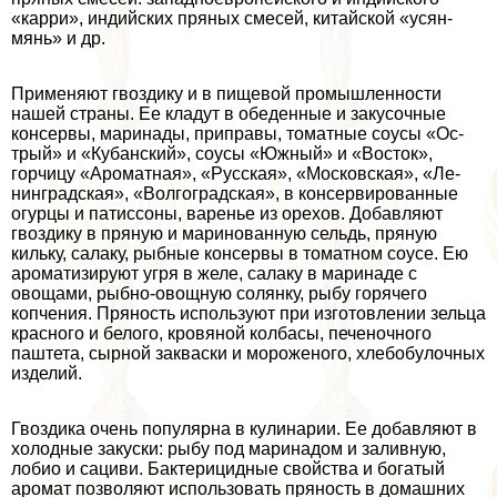
«карри», индийских пряных смесей, китайской «усян-
мянь» и др.
Применяют гвоздику и в пищевой промышленности
нашей страны. Ее кладут в обеденные и закусочные
консервы, маринады, приправы, томатные соусы «Ос­
трый» и «Кубанский», соусы «Южный» и «Восток»,
горчицу «Ароматная», «Русская», «Московская», «Ле­
нинградская», «Волгоградская», в консервированные
огурцы и патиссоны, варенье из орехов. Добавляют
гвоздику в пряную и маринованную сельдь, пряную
кильку, салаку, рыбные консервы в томатном соусе. Ею
ароматизируют угря в желе, салаку в маринаде с
овощами, рыбно-овощную солянку, рыбу горячего
копчения. Пряность используют при изготовлении зельца
красного и белого, кровяной колбасы, печеноч­ного
паштета, сырной закваски и мороженого, хлебо­булочных
изделий.
Гвоздика очень популярна в кулинарии. Ее добавляют в
холодные закуски: рыбу под маринадом и заливную,
лобио и сациви. Бактерицидные свойства и богатый
аромат позволяют использовать пряность в домашних