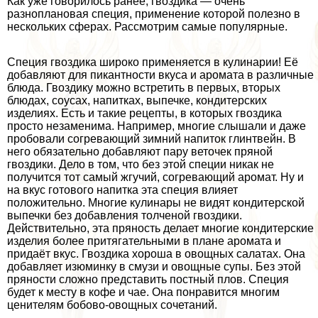
Как уже говорилось ранее, гвоздика — очень
разноплановая специя, применение которой полезно в
нескольких сферах. Рассмотрим самые популярные.
Специя гвоздика широко применяется в кулинарии! Её
добавляют для пикантности вкуса и аромата в различные
блюда. Гвоздику можно встретить в первых, вторых
блюдах, соусах, напитках, выпечке, кондитерских
изделиях. Есть и такие рецепты, в которых гвоздика
просто незаменима. Например, многие слышали и даже
пробовали согревающий зимний напиток глинтвейн. В
него обязательно добавляют пару веточек пряной
гвоздики. Дело в том, что без этой специи никак не
получится тот самый жгучий, согревающий аромат. Ну и
на вкус готового напитка эта специя влияет
положительно. Многие кулинары не видят кондитерской
выпечки без добавления толченой гвоздики.
Действительно, эта пряность делает многие кондитерские
изделия более притягательными в плане аромата и
придаёт вкус. Гвоздика хороша в овощных салатах. Она
добавляет изюминку в смузи и овощные супы. Без этой
пряности сложно представить постный плов. Специя
будет к месту в кофе и чае. Она понравится многим
ценителям бобово-овощных сочетаний.