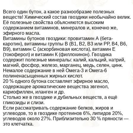
Всего один бутон, а какое разнообразие полезных
веществ! Химический состав гвоздики необычайно велик.
Её полезные свойства объясняются высоким
содержанием витаминов, минералов и, конечно же,
эфирного масла.
Витамины бутонов гвоздики: провитамин А (бета-
каротин), витамины группы В (В1, В2, В3 или РР, В4, В6,
В9), витамин С (аскорбиновая кислота), витамин Е
(токоферол) и витамин К (филлохинон). Гвоздика
содержит полезные минералы: калий, кальций, натрий,
магний, фосфор, железо, марганец, медь, селен, цинк.
Немалое содержание в ней Омега-3 и Омега-6
полиненасыщенных жирных кислот.
20 % одного бутона составляет эфирное масло,
содержащее ароматические вещества эвгенол,
кариофиллен, иланген и др.
Столько же в гвоздике и дубильных веществ, а ещё
гликозиды и слизи.
Если рассматривать содержание белков, жиров и
углеводов, то в гвоздике протеинов 6%, липидов 20%,
углеводов около 27%. Приблизительно 30 % пряности —
это клетчатка.