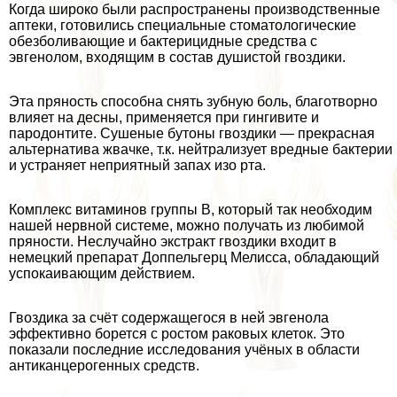
Когда широко были распространены производственные
аптеки, готовились специальные стоматологические
обезболивающие и бактерицидные средства с
эвгенолом, входящим в состав душистой гвоздики.
Эта пряность способна снять зубную боль, благотворно
влияет на десны, применяется при гингивите и
пародонтите. Сушеные бутоны гвоздики — прекрасная
альтернатива жвачке, т.к. нейтрализует вредные бактерии
и устраняет неприятный запах изо рта.
Комплекс витаминов группы В, который так необходим
нашей нервной системе, можно получать из любимой
пряности. Неслучайно экстpaкт гвоздики входит в
немецкий препарат Доппельгерц Мелисса, обладающий
успокаивающим действием.
Гвоздика за счёт содержащегося в ней эвгенола
эффективно борется с ростом paковых клеток. Это
показали последние исследования учёных в области
антиканцерогенных средств.