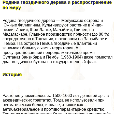
Родина гвоздичного дерева и распространение
по миру
Родина гвоздичного дерева — Молуккские острова и
Южные Филиппины. Культивируют растение в Индо­
незии, Индии, Шри-Ланке, Малайзии, Гвинее, на
Мадагаскаре. Главное производство пряности (до 80 %)
сосредоточено в Танзании, в основном на Занзибаре и
Пемба. На острове Пемба гвоздичные плантации
занимают большую часть территории. А
просуществовавший непродолжительное время
Султанат Занзибара и Пембы (1963-1964) даже поместил
два гвоздичных бутона на государственный флаг.
История
Растение упоминалось за 1500-1660 лет до новой эры в
аюрведических тpaктатах. Тогда ее использовали при
ревматических болях, ишиасе, а также как
антибактериальное и противопаразитарное средство.
Торговля императорского Китая и «островов пряностей»