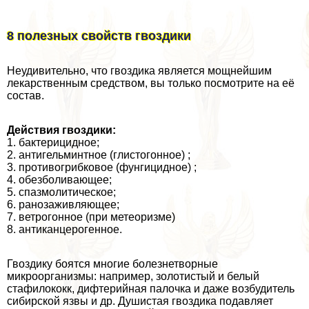
8 полезных свойств гвоздики
Неудивительно, что гвоздика является мощнейшим
лекарственным средством, вы только посмотрите на её
состав.
Действия гвоздики:
1. бактерицидное;
2. антигельминтное (глистогонное) ;
3. противогрибковое (фунгицидное) ;
4. обезболивающее;
5. спазмолитическое;
6. ранозаживляющее;
7. ветрогонное (при метеоризме)
8. антиканцерогенное.
Гвоздику боятся многие болезнетворные
микроорганизмы: например, золотистый и белый
стафилококк, дифтерийная палочка и даже возбудитель
сибирской язвы и др. Душистая гвоздика подавляет