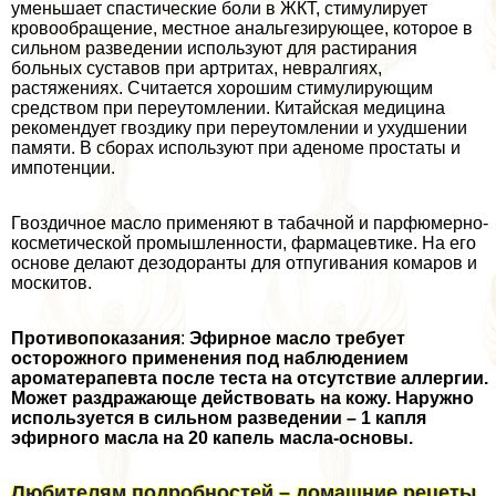
уменьшает спастические боли в ЖКТ, стимулирует
кровообращение, местное aнaльгезирующее, которое в
сильном разведении используют для растирания
больных суставов при артритах, невралгиях,
растяжениях. Считается хорошим стимулирующим
средством при переутомлении. Китайская медицина
рекомендует гвоздику при переутомлении и ухудшении
памяти. В сборах используют при аденоме простаты и
импотенции.
Гвоздичное масло применяют в табач­ной и парфюмерно-
косметической промышленности, фармацевтике. На его
основе делают дезодоранты для отпугивания комаров и
москитов.
Противопоказания
:
Эфирное масло требует
осторожного применения под наблюдением
ароматерапевта после теста на отсутствие аллергии.
Может раздражающе действовать на кожу. Наружно
используется в сильном разведении – 1 капля
эфирного масла на 20 капель масла-основы.
Любителям подробностей – домашние рецеты