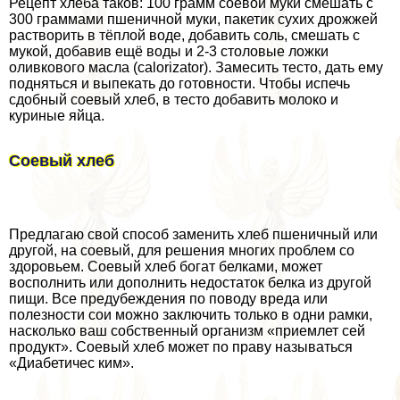
Рецепт хлеба таков: 100 грамм соевой муки смешать с
300 граммами пшеничной муки, пакетик сухих дрожжей
растворить в тёплой воде, добавить соль, смешать с
мукой, добавив ещё воды и 2-3 столовые ложки
оливкового масла (calorizator). Замесить тесто, дать ему
подняться и выпекать до готовности. Чтобы испечь
сдобный соевый хлеб, в тесто добавить молоко и
куриные яйца.
Соевый хлеб
Предлагаю свой способ заменить хлеб пшеничный или
другой, на соевый, для решения многих проблем со
здоровьем. Соевый хлеб богат белками, может
восполнить или дополнить недостаток белка из другой
пищи. Все предубеждения по поводу вреда или
полезности сои можно заключить только в одни рамки,
насколько ваш собственный организм «приемлет сей
продукт». Соевый хлеб может по праву называться
«Диабетичес ким».