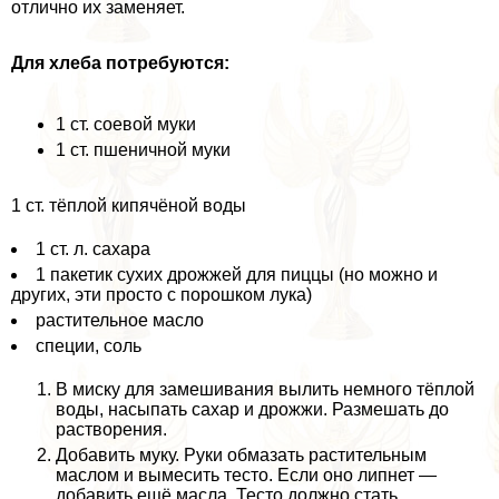
отлично их заменяет.
Для хлеба потребуются:
1 ст. соевой муки
1 ст. пшеничной муки
1 ст. тёплой кипячёной воды
1 ст. л. сахара
1 пакетик сухих дрожжей для пиццы (но можно и
других, эти просто с порошком лука)
растительное масло
специи, соль
В миску для замешивания вылить немного тёплой
воды, насыпать сахар и дрожжи. Размешать до
растворения.
Добавить муку. Руки обмазать растительным
маслом и вымесить тесто. Если оно липнет —
добавить ещё масла. Тесто должно стать