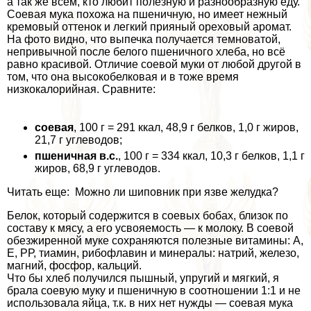
а так же всем, кто любит полезную и разнообразную еду.
Соевая мука похожа на пшеничную, но имеет нежный
кремовый оттенок и легкий прияный ореховый аромат.
На фото видно, что выпечка получается темноватой,
непривычной после белого пшеничного хлеба, но всё
равно красивой. Отличие соевой муки от любой другой в
том, что она высокобелковая и в тоже время
низкокалорийная. Сравните:
соевая
, 100 г = 291 ккал, 48,9 г белков, 1,0 г жиров,
21,7 г углеводов;
пшеничная в.с.
, 100 г = 334 ккал, 10,3 г белков, 1,1 г
жиров, 68,9 г углеводов.
Читать еще: Можно ли шиповник при язве желудка?
Белок, который содержится в соевых бобах, близок по
составу к мясу, а его усвояемость — к молоку. В соевой
обезжиренной муке сохраняются полезные витамины: А,
Е, РР, тиамин, рибофлавин и минералы: натрий, железо,
магний, фосфор, кальций.
Что бы хлеб получился пышный, упругий и мягкий, я
брала соевую муку и пшеничную в соотношении 1:1 и не
использовала яйца, т.к. в них нет нужды — соевая мука