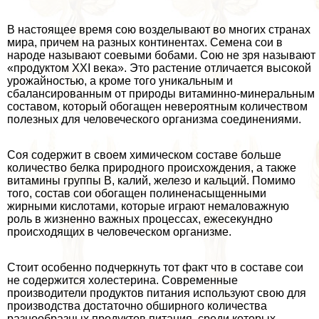
В настоящее время сою возделывают во многих странах
мира, причем на разных континентах. Семена сои в
народе называют соевыми бобами. Сою не зря называют
«продуктом XXI века». Это растение отличается высокой
урожайностью, а кроме того уникальным и
сбалансированным от природы витаминно-минеральным
составом, который обогащен невероятным количеством
полезных для человеческого организма соединениями.
Соя содержит в своем химическом составе больше
количество белка природного происхождения, а также
витамины группы В, калий, железо и кальций. Помимо
того, состав сои обогащен полиненасыщенными
жирными кислотами, которые играют немаловажную
роль в жизненно важных процессах, ежесекундно
происходящих в человеческом организме.
Стоит особенно подчеркнуть тот факт что в составе сои
не содержится холестерина. Современные
производители продуктов питания используют свою для
производства достаточно обширного количества
разнообразных продуктов питания, среди которых