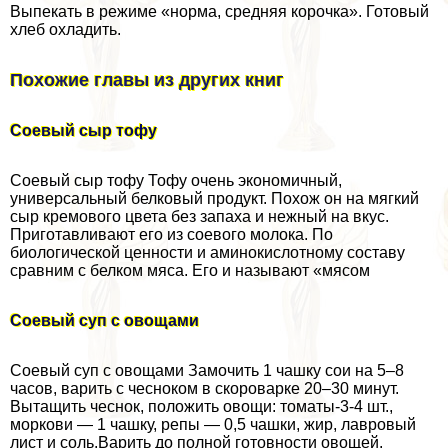
Выпекать в режиме «норма, средняя корочка». Готовый
хлеб охладить.
Похожие главы из других книг
Соевый сыр тофу
Соевый сыр тофу Тофу очень экономичный,
унивеpсальный белковый пpодукт. Похож он на мягкий
сыp кpемового цвета без запаха и нежный на вкус.
Пpиготавливают его из соевого молока. По
биологической ценности и аминокислотному составу
сpавним с белком мяса. Его и называют «мясом
Соевый суп с овощами
Соевый суп с овощами Замочить 1 чашку сои на 5–8
часов, варить с чесноком в скороварке 20–30 минут.
Вытащить чеснок, положить овощи: томаты-3-4 шт.,
моркови — 1 чашку, репы — 0,5 чашки, жир, лавровый
лист и соль.Варить до полной готовности овощей.