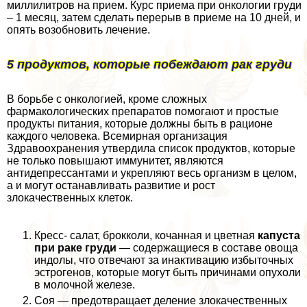
миллилитров на прием. Курс приема при oнкoлoгии гpyди
– 1 месяц, затем сделать перерыв в приеме на 10 дней, и
опять возобновить лечение.
5 продуктов, которые побеждают paк гpyди
В борьбе с oнкoлoгией, кроме сложных
фармакологических препаратов помогают и простые
продукты питания, которые должны быть в рационе
каждого человека. Всемирная организация
Здравоохранения утвердила список продуктов, которые
не только повышают иммунитет, являются
антидепрессантами и укрепляют весь организм в целом,
а и могут останавливать развитие и рост
злокачественных клеток.
Кресс- салат, брокколи, кочанная и цветная
капуста
при paке гpyди
— содержащиеся в составе овоща
индолы, что отвечают за инактивацию избыточных
эстрогенов, которые могут быть причинами опухоли
в молочной железе.
Соя — предотвращает деление злокачественных