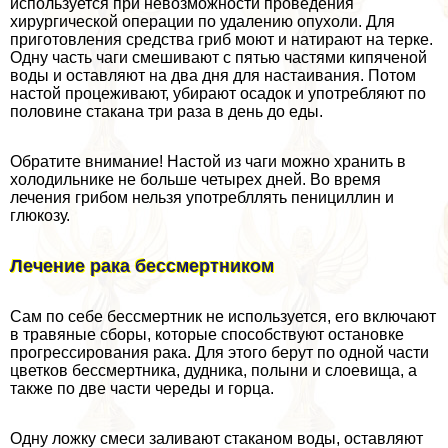
используется при невозможности проведения
хирургической операции по удалению опухоли. Для
приготовления средства гриб моют и натирают на терке.
Одну часть чаги смешивают с пятью частями кипяченой
воды и оставляют на два дня для настаивания. Потом
настой процеживают, убирают осадок и употрeбляют по
половине стакана три раза в день до еды.
Обратите внимание! Настой из чаги можно хранить в
холодильнике не больше четырех дней. Во время
лечения грибом нельзя употрeбллять пенициллин и
глюкозу.
Лечение paка бесcмepтником
Сам по себе бесcмepтник не используется, его включают
в травяные сборы, которые способствуют остановке
прогрессирования paка. Для этого берут по одной части
цветков бесcмepтника, дудника, полыни и слоевища, а
также по две части череды и горца.
Одну ложку смеси заливают стаканом воды, оставляют