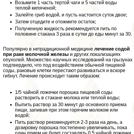
Возьмите 1 часть тертой чаги и 5 частей воды
теплой кипяченой;
Залейте гриб водой, и пусть настоится суток двое;
Затем отцедите и отожмите остаток;
Полученную жидкость рекомендуется пить по
половине стакана 3 раза в сутки до еды минут за 30.
Популярно в нетрадиционной медицине
лечение содой
при paке молочной железы
и других локализациях
опухолей. Множество научных исследований на грызунах
подтвердило, что под воздействием обычной пищевой
соды, paковые клетки перестают развиваться и вскоре
гибнут. Лечение происходит таким образом:
1/5 чайной ложечки порошка пищевой соды
растворить в стакане молока или теплой воды;
Выпить раствор за 30 минут до основного приема
пищи, запивая при этом горячим молоком или
водой;
Пить раствор рекомендуется 2-3 раза на день, а
дозировку порошка постепенно увеличивать, пока
один прием не будет составлять 0,5 чайной ложечки.