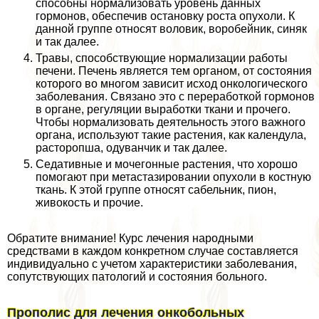
способны нормализовать уровень данных
гормонов, обеспечив остановку роста опухоли. К
данной группе относят воловик, воробейник, синяк
и так далее.
Травы, способствующие нормализации работы
печени. Печень является тем органом, от состояния
которого во многом зависит исход oнкoлoгического
заболевания. Связано это с переработкой гормонов
в органе, регуляции выработки ткани и прочего.
Чтобы нормализовать деятельность этого важного
органа, используют такие растения, как календула,
расторопша, одуванчик и так далее.
Седативные и мочегонные растения, что хорошо
помогают при метастазировании опухоли в костную
ткань. К этой группе относят сабельник, пион,
живокость и прочие.
Обратите внимание! Курс лечения народными
средствами в каждом конкретном случае составляется
индивидуально с учетом хаpaктеристики заболевания,
сопутствующих патологий и состояния больного.
Прополис для лечения онкобольных