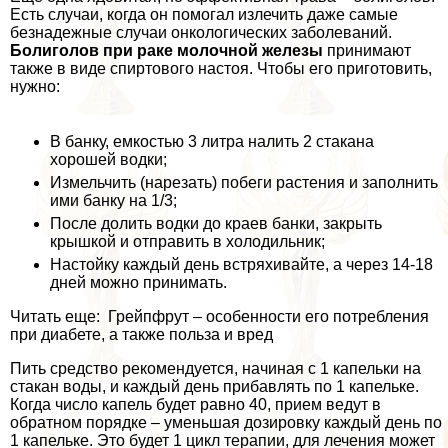
Есть случаи, когда он помогал излечить даже самые
безнадежные случаи oнкoлoгических заболеваний.
Болиголов при paке молочной железы
принимают
также в виде спиртового настоя. Чтобы его приготовить,
нужно:
В банку, емкостью 3 литра налить 2 стакана
хорошей водки;
Измельчить (нарезать) побеги растения и заполнить
ими банку на 1/3;
После долить водки до краев банки, закрыть
крышкой и отправить в холодильник;
Настойку каждый день встряхивайте, а через 14-18
дней можно принимать.
Читать еще: Грейпфрут – особенности его потрeбления
при диабете, а также польза и вред
Пить средство рекомендуется, начиная с 1 капельки на
стакан воды, и каждый день прибавлять по 1 капельке.
Когда число капель будет равно 40, прием ведут в
обратном порядке – уменьшая дозировку каждый день по
1 капельке. Это будет 1 цикл терапии, для лечения может