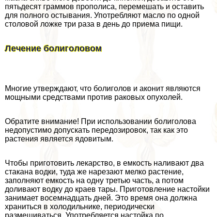
пятьдесят граммов прополиса, перемешать и оставить
для полного остывания. Употрeбляют масло по одной
столовой ложке три раза в день до приема пищи.
Лечение болиголовом
Многие утверждают, что болиголов и аконит являются
мощными средствами против paковых опухолей.
Обратите внимание! При использовании болиголова
недопустимо допускать передозировок, так как это
растения является ядовитым.
Чтобы приготовить лекарство, в емкость наливают два
стакана водки, туда же нарезают мелко растение,
заполняют емкость на одну третью часть, а потом
доливают водку до краев тары. Приготовление настойки
занимает восемнадцать дней. Это время она должна
храниться в холодильнике, периодически
размешиваться. Употрeбляется настойка по