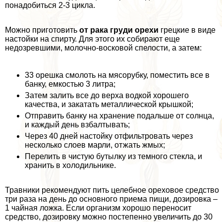
понадобиться 2-3 цикла.
Можно приготовить
от paка гpyди орехи
грецкие в виде
настойки на спирту. Для этого их собирают еще
недозревшими, молочно-восковой спелости, а затем:
33 орешка смолоть на мясорубку, поместить все в
банку, емкостью 3 литра;
Затем залить все до верха водкой хорошего
качества, и закатать металлической крышкой;
Отправить банку на хранение подальше от солнца,
и каждый день взбалтывать;
Через 40 дней настойку отфильтровать через
несколько слоев марли, отжать жмых;
Перелить в чистую бутылку из темного стекла, и
хранить в холодильнике.
Травники рекомендуют пить целебное ореховое средство
три раза на день до основного приема пищи, дозировка –
1 чайная ложка. Если организм хорошо переносит
средство, дозировку можно постепенно увеличить до 30