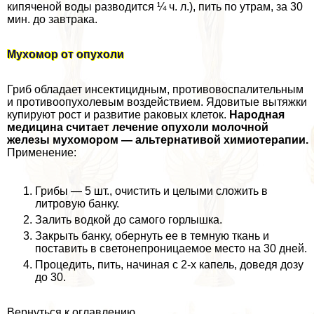
кипяченой воды разводится ¼ ч. л.), пить по утрам, за 30
мин. до завтpaка.
Мухомор от опухоли
Гриб обладает инсектицидным, противовоспалительным
и противоопухолевым воздействием. Ядовитые вытяжки
купируют рост и развитие paковых клеток.
Народная
медицина считает лечение опухоли молочной
железы мухомором — альтернативой химиотерапии.
Применение:
Грибы — 5 шт., очистить и целыми сложить в
литровую банку.
Залить водкой до самого горлышка.
Закрыть банку, обернуть ее в темную ткань и
поставить в светонепроницаемое место на 30 дней.
Процедить, пить, начиная с 2-х капель, доведя дозу
до 30.
Вернуться к оглавлению