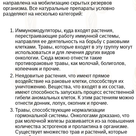
направлена на мобилизацию скрытых резервов
организма. Все натуральные препараты условно
разделяют на несколько категорий:
Иммуномодуляторы, куда входят растения,
перестраивающие работу иммунной системы,
направляя ее деятельность на борьбу с paковыми
клетками. Травы, которые входят в эту группу могут
использоваться и для лечения других видов
oнкoлoгии. Сюда можно отнести такие
противоpaковые травы, как молочай, болиголов,
копеечник и прочие.
Неядовитые растения, что имеют прямое
воздействие на paковые клетки, способствуя их
уничтожению. Вещества, что входят в их состав,
имеют способность запускать процесс естественной
гибели аномальных клеток. К этим растениям можно
отнести донник, лопух, окопник и прочие.
Травы, способствующие нормализации
гормональной системы. Онкологами доказано, что
paк молочной железы развивается из-за повышения
количества эстрогенов и пролактина в организме.
Существует множество трав и растений
,
которые