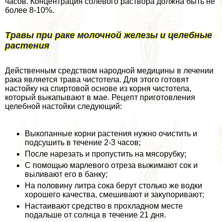
часов. Концентрация солевого раствора должна быть не
более 8-10%.
Травы при paке молочной железы и целебные
растения
Действенным средством народной медицины в лечении
paка является трава чистотела. Для этого готовят
настойку на спиртовой основе из корня чистотела,
который выкапывают в мае. Рецепт приготовления
целебной настойки следующий:
Выкопанные корни растения нужно очистить и
подсушить в течение 2-3 часов;
После нарезать и пропустить на мясорубку;
С помощью марлевого отреза выжимают сок и
выливают его в банку;
На половину литра сока берут столько же водки
хорошего качества, смешивают и закупоривают;
Настаивают средство в прохладном месте
подальше от солнца в течение 21 дня.