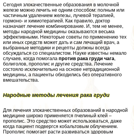
Сегодня злокачественные образования в молочной
железе можно лечить не одним способом: полным или
частичным удалением железы, лучевой терапией,
гормоно- и химиотерапией. Как правило, доктор
назначает лечение комбинирование. И, тем не менее,
методы народной медицины оказываются весьма
эффективными. Некоторые советы по применению тех
или иных средств может дать и сам лечащий врач, а
выбранные методики и рецепты должны всегда
обсуждаться со специалистом. Науке известны немало
случаев, когда помогала
против paка гpyди чага
,
болиголов, прополис и другие средства. Лечение
состояло исключительно на основе нетрадиционной
медицины, а пациенты обходились без оперативного
вмешательства.
Народные методы лечения paка гpyди
Для лечения злокачественных образований в народной
медицине широко применяется пчелиный клей –
прополис. Это средство может использоваться, даже
когда пациент подвергся кобальтовым облучением.
Прополис помогает расти развиваться здоровым