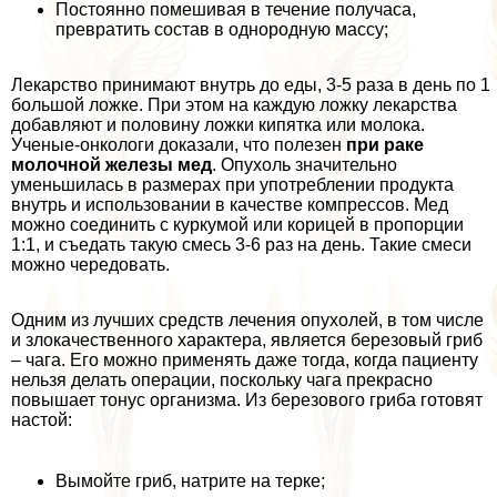
Постоянно помешивая в течение получаса,
превратить состав в однородную массу;
Лекарство принимают внутрь до еды, 3-5 раза в день по 1
большой ложке. При этом на каждую ложку лекарства
добавляют и половину ложки кипятка или молока.
Ученые-oнкoлoги доказали, что полезен
при paке
молочной железы мед
. Опухоль значительно
уменьшилась в размерах при употрeблении продукта
внутрь и использовании в качестве компрессов. Мед
можно соединить с куркумой или корицей в пропорции
1:1, и съедать такую смесь 3-6 раз на день. Такие смеси
можно чередовать.
Одним из лучших средств лечения опухолей, в том числе
и злокачественного хаpaктера, является березовый гриб
– чага. Его можно применять даже тогда, когда пациенту
нельзя делать операции, поскольку чага прекрасно
повышает тонус организма. Из березового гриба готовят
настой:
Вымойте гриб, натрите на терке;