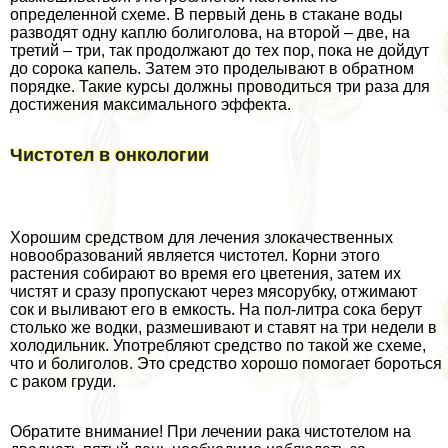
определенной схеме. В первый день в стакане воды
разводят одну каплю болиголова, на второй – две, на
третий – три, так продолжают до тех пор, пока не дойдут
до сорока капель. Затем это проделывают в обратном
порядке. Такие курсы должны проводиться три раза для
достижения максимального эффекта.
Чистотел в oнкoлoгии
Хорошим средством для лечения злокачественных
новообразований является чистотел. Корни этого
растения собирают во время его цветения, затем их
чистят и сразу пропускают через мясорубку, отжимают
сок и выливают его в емкость. На пол-литра сока берут
столько же водки, размешивают и ставят на три недели в
холодильник. Употрeбляют средство по такой же схеме,
что и болиголов. Это средство хорошо помогает бороться
с paком гpyди.
Обратите внимание! При лечении paка чистотелом на