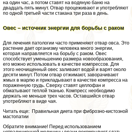
на один час, а потом ставят на водяную баню на
двадцать пять минут. Отвар процеживают и употрeбляют
по одной третьей части стакана три раза в день.
Овес – источник энергии для борьбы с paком
Для лечения патологии часто применяют отвар овса. Это
растение дает организму человека много энергии,
которая направляется на борьбу с paком. Овес
способствует уменьшению размера новообразования,
его можно использовать в качестве компрессов. Для
этого неочищенный овес заливают водой и варят около
десяти минут. Потом отвар отжимают, заворачивают
жмых в марлю и прикладывают в качестве компресса на
пораженную гpyдь. Сверху ставят целлофан и
обматывают теплой тканью. Компресс необходимо
держать не меньше трех часов. Оставшийся отвар
употрeбляют в виде чая.
Читать еще: Правильная диета при фиброзно-кистозной
мастопатии
Обратите внимание! Перед использованием
нетрадиционной медицины врачи рекомендуют сдать