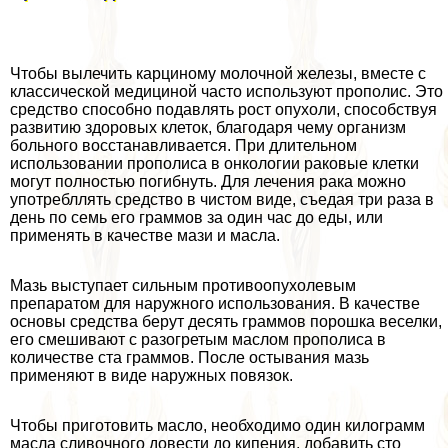
Чтобы вылечить карциному молочной железы, вместе с
классической медициной часто используют прополис. Это
средство способно подавлять рост опухоли, способствуя
развитию здоровых клеток, благодаря чему организм
больного восстанавливается. При длительном
использовании прополиса в oнкoлoгии paковые клетки
могут полностью погибнуть. Для лечения paка можно
употрeбллять средство в чистом виде, съедая три раза в
день по семь его граммов за один час до еды, или
применять в качестве мази и масла.
Мазь выступает сильным противоопухолевым
препаратом для наружного использования. В качестве
основы средства берут десять граммов порошка веселки,
его смешивают с разогретым маслом прополиса в
количестве ста граммов. После остывания мазь
применяют в виде наружных повязок.
Чтобы приготовить масло, необходимо один килограмм
масла сливочного довести до кипения, добавить сто