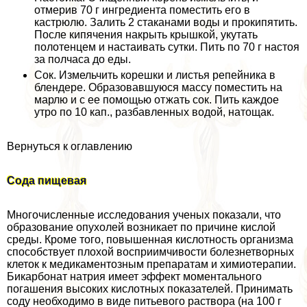
отмерив 70 г ингредиента поместить его в
кастрюлю. Залить 2 стаканами воды и прокипятить.
После кипячения накрыть крышкой, укутать
полотенцем и настаивать сутки. Пить по 70 г настоя
за полчаса до еды.
Сок. Измельчить корешки и листья репейника в
блендере. Образовавшуюся массу поместить на
марлю и с ее помощью отжать сок. Пить каждое
утро по 10 кап., разбавленных водой, натощак.
Вернуться к оглавлению
Сода пищевая
Многочисленные исследования ученых показали, что
образование опухолей возникает по причине кислой
среды. Кроме того, повышенная кислотность организма
способствует плохой восприимчивости болезнетворных
клеток к медикаментозным препаратам и химиотерапии.
Бикарбонат натрия имеет эффект моментального
погашения высоких кислотных показателей. Принимать
соду необходимо в виде питьевого раствора (на 100 г