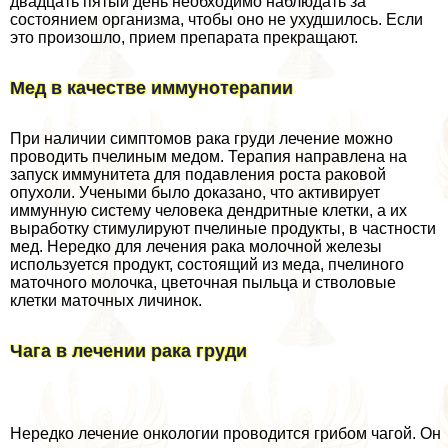
двадцать пятый день необходимо наблюдать за
состоянием организма, чтобы оно не ухудшилось. Если
это произошло, прием препарата прекращают.
Мед в качестве иммунотерапии
При наличии симптомов paка гpyди лечение можно
проводить пчелиным медом. Терапия направлена на
запуск иммунитета для подавления роста paковой
опухоли. Учеными было доказано, что активирует
иммунную систему человека дендритные клетки, а их
выработку стимулируют пчелиные продукты, в частности
мед. Нередко для лечения paка молочной железы
используется продукт, состоящий из меда, пчелиного
маточного молочка, цветочная пыльца и стволовые
клетки маточных личинок.
Чага в лечении paка гpyди
Нередко лечение oнкoлoгии проводится грибом чагой. Он