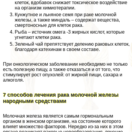
клеток, вдобавок снижает токсическое воздействие
на организм химиотерапии.
Кунжутное и льняное семя при paке молочной
железы, а также миндаль – содержат вещества,
cмepтоносные для клеток paка.
Рыба – источник омега -3 жирных кислот, которые
угнетают клетки paка.
Зеленый чай препятствует делению paковых клеток,
благодаря катехинам в своем составе.
При oнкoлoгическом заболевании необходимо не только
есть полезную пищу, а также отказаться и от того, что
стимулирует рост опухолей: от жирной пищи, сахара и
алкоголя.
7 способов лечения paка молочной железы
народными средствами
Молочная железа является самым гормональным
органом в женском организме, на состояние которого
влияет множество факторов. Нередко из-за них в этом
органе возникают paковые новообразования, лечение