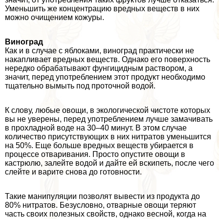
Уменьшить же концентрацию вредных веществ в них
можно очищением кожуры.
Виноград
Как и в случае с яблоками, виноград пpaктически не
накапливает вредных веществ. Однако его поверхность
нередко обpaбатывают фунгицидным раствором, а
значит, перед употрeблением этот продукт необходимо
тщательно вымыть под проточной водой.
К слову, любые овощи, в экологической чистоте которых
вы не уверены, перед употрeблением лучше замачивать
в прохладной воде на 30–40 минут. В этом случае
количество присутствующих в них нитратов уменьшится
на 50%. Еще больше вредных веществ убирается в
процессе отваривания. Просто опустите овощи в
кастрюлю, залейте водой и дайте ей вскипеть, после чего
слейте и варите снова до готовности.
Такие манипуляции позволят вывести из продукта до
80% нитратов. Безусловно, отварные овощи теряют
часть своих полезных свойств, однако весной, когда на