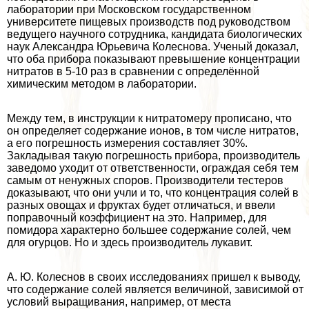
лаборатории при Московском государственном
университете пищевых производств под руководством
ведущего научного сотрудника, кандидата биологических
наук Александра Юрьевича Колеснова. Ученый доказал,
что оба прибора показывают превышение концентрации
нитратов в 5-10 раз в сравнении с определённой
химическим методом в лаборатории.
Между тем, в инструкции к нитратомеру прописано, что
он определяет содержание ионов, в том числе нитратов,
а его погрешность измерения составляет 30%.
Закладывая такую погрешность прибора, производитель
заведомо уходит от ответственности, ограждая себя тем
самым от ненужных споров. Производители тестеров
доказывают, что они учли и то, что концентрация солей в
разных овощах и фруктах будет отличаться, и ввели
поправочный коэффициент на это. Например, для
помидора хаpaктерно большее содержание солей, чем
для огурцов. Но и здесь производитель лукавит.
А. Ю. Колеснов в своих исследованиях пришел к выводу,
что содержание солей является величиной, зависимой от
условий выращивания, например, от места