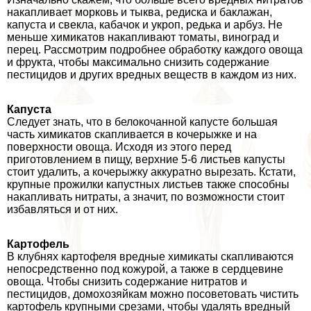
накапливает морковь и тыква, редиска и баклажан,
капуста и свекла, кабачок и укроп, редька и арбуз. Не
меньше химикатов накапливают томаты, виноград и
перец. Рассмотрим подробнее обработку каждого овоща
и фрукта, чтобы максимально снизить содержание
пестицидов и других вредных веществ в каждом из них.
Капуста
Следует знать, что в белокочанной капусте большая
часть химикатов скапливается в кочерыжке и на
поверхности овоща. Исходя из этого перед
приготовлением в пищу, верхние 5-6 листьев капусты
стоит удалить, а кочерыжку аккуратно вырезать. Кстати,
крупные прожилки капустных листьев также способны
накапливать нитраты, а значит, по возможности стоит
избавляться и от них.
Картофель
В клубнях картофеля вредные химикаты скапливаются
непосредственно под кожурой, а также в сердцевине
овоща. Чтобы снизить содержание нитратов и
пестицидов, домохозяйкам можно посоветовать чистить
картофель крупными срезами, чтобы удалять вредный