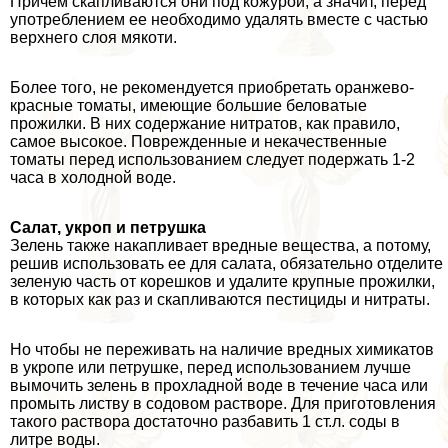
Причем скапливаются они под кожурой, а значит, перед
употрeблением ее необходимо удалять вместе с частью
верхнего слоя мякоти.
Более того, не рекомендуется приобретать оранжево-
красные томаты, имеющие большие беловатые
прожилки. В них содержание нитратов, как правило,
самое высокое. Поврежденные и некачественные
томаты перед использованием следует подержать 1-2
часа в холодной воде.
Салат, укроп и петрушка
Зелень также накапливает вредные вещества, а потому,
решив использовать ее для салата, обязательно отделите
зеленую часть от корешков и удалите крупные прожилки,
в которых как раз и скапливаются пестициды и нитраты.
Но чтобы не переживать на наличие вредных химикатов
в укропе или петрушке, перед использованием лучше
вымочить зелень в прохладной воде в течение часа или
промыть листву в содовом растворе. Для приготовления
такого раствора достаточно разбавить 1 ст.л. соды в
литре воды.