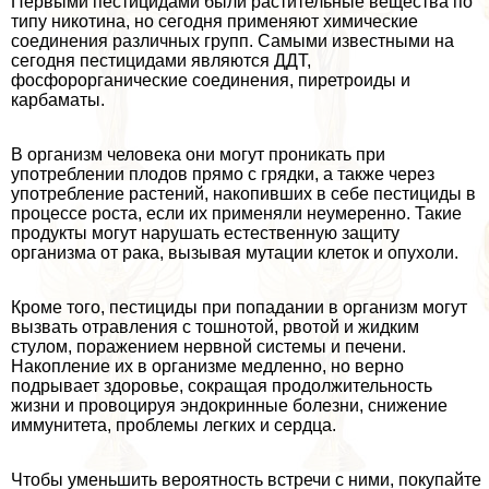
Первыми пестицидами были растительные вещества по
типу никотина, но сегодня применяют химические
соединения различных групп. Самыми известными на
сегодня пестицидами являются ДДТ,
фосфорорганические соединения, пиретроиды и
карбаматы.
В организм человека они могут проникать при
употрeблении плодов прямо с грядки, а также через
употрeбление растений, накопивших в себе пестициды в
процессе роста, если их применяли неумеренно. Такие
продукты могут нарушать естественную защиту
организма от paка, вызывая мутации клеток и опухоли.
Кроме того, пестициды при попадании в организм могут
вызвать отравления с тошнотой, рвотой и жидким
стулом, поражением нервной системы и печени.
Накопление их в организме медленно, но верно
подрывает здоровье, сокращая продолжительность
жизни и провоцируя эндокринные болезни, снижение
иммунитета, проблемы легких и сердца.
Чтобы уменьшить вероятность встречи с ними, покупайте