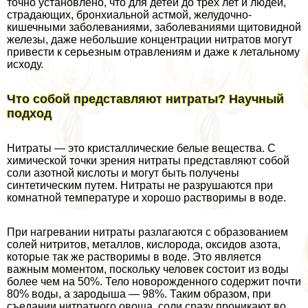
точно установлено, что для детей до трех лет и людей,
страдающих, бронхиальной астмой, желудочно-
кишечными заболеваниями, заболеваниями щитовидной
железы, даже небольшие концентрации нитратов могут
привести к серьезным отравлениям и даже к летальному
исходу.
Что собой представляют нитраты?
Научный
подход
Нитраты — это кристаллические белые вещества. С
химической точки зрения нитраты представляют собой
соли азотной кислоты и могут быть получены
синтетическим путем. Нитраты не разрушаются при
комнатной температуре и хорошо растворимы в воде.
При нагревании нитраты разлагаются с образованием
солей нитритов, металлов, кислорода, оксидов азота,
которые так же растворимы в воде. Это является
важным моментом, поскольку человек состоит из воды
более чем на 50%. Тело новорожденного содержит почти
80% воды, а зародыша — 98%. Таким образом, при
съедании нитратного овоща, соли сразу проникают во