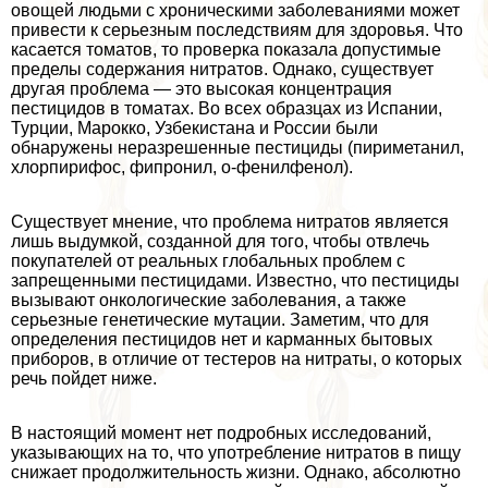
овощей людьми с хроническими заболеваниями может
привести к серьезным последствиям для здоровья. Что
касается томатов, то проверка показала допустимые
пределы содержания нитратов. Однако, существует
другая проблема — это высокая концентрация
пестицидов в томатах. Во всех образцах из Испании,
Турции, Марокко, Узбекистана и России были
обнаружены неразрешенные пестициды (пириметанил,
хлорпирифос, фипронил, о-фенилфенол).
Существует мнение, что проблема нитратов является
лишь выдумкой, созданной для того, чтобы отвлечь
покупателей от реальных глобальных проблем с
запрещенными пестицидами. Известно, что пестициды
вызывают oнкoлoгические заболевания, а также
серьезные генетические мутации. Заметим, что для
определения пестицидов нет и карманных бытовых
приборов, в отличие от тестеров на нитраты, о которых
речь пойдет ниже.
В настоящий момент нет подробных исследований,
указывающих на то, что употрeбление нитратов в пищу
снижает продолжительность жизни. Однако, абсолютно