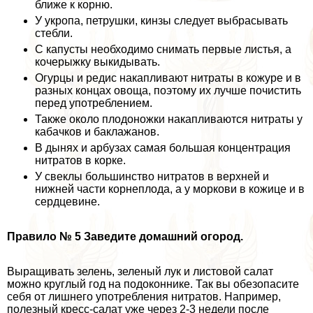
ближе к корню.
У укропа, петрушки, кинзы следует выбрасывать
стeбли.
С капусты необходимо снимать первые листья, а
кочерыжку выкидывать.
Огурцы и редис накапливают нитраты в кожуре и в
разных концах овоща, поэтому их лучше почистить
перед употрeблением.
Также около плодоножки накапливаются нитраты у
кабачков и баклажанов.
В дынях и арбузах самая большая концентрация
нитратов в корке.
У свеклы большинство нитратов в верхней и
нижней части корнеплода, а у моркови в кожице и в
сердцевине.
Правило № 5 Заведите домашний огород.
Выращивать зелень, зеленый лук и листовой салат
можно круглый год на подоконнике. Так вы обезопасите
себя от лишнего употрeбления нитратов. Например,
полезный кресс-салат уже через 2-3 недели после