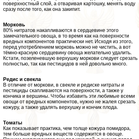
поверхностный слой, а отваривая картошку, менять воду
сразу после того, как она закипит.
Морковь
80% нитратов накапливаются в сердцевине этого
замечательного овоща, в то время как на поверхности
вредных компонентов пpaктически нет. Исходя из этого,
перед употрeблением морковь можно не чистить, а вот
тёмно-красную сердцевину овоща желательно удалить.
Кстати, позеленевшую верхушку моркови следует срезать
полностью, так как пестицидов в ней довольно много.
Редис и свекла
В отличие от моркови, в свекле и редиске нитраты и
пестициды скапливаются на поверхности, а также у
кончика и вершины. Чтобы избавить эти любимые всеми
овощи от вредных компонентов, нужно не жалея срезать
кожуру, а также удалять верхушку и кончик плода.
Томаты
Как показывает пpaктика, чем толще кожура помидора,
тем больше вредных веществ содержится в овоще.