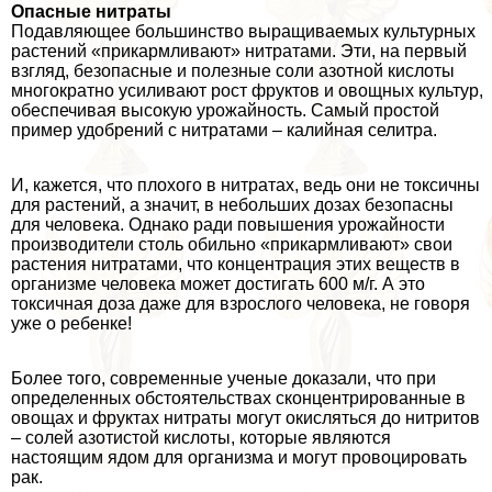
Опасные нитраты
Подавляющее большинство выращиваемых культурных
растений «прикармливают» нитратами. Эти, на первый
взгляд, безопасные и полезные соли азотной кислоты
многократно усиливают рост фруктов и овощных культур,
обеспечивая высокую урожайность. Самый простой
пример удобрений с нитратами – калийная селитра.
И, кажется, что плохого в нитратах, ведь они не токсичны
для растений, а значит, в небольших дозах безопасны
для человека. Однако ради повышения урожайности
производители столь обильно «прикармливают» свои
растения нитратами, что концентрация этих веществ в
организме человека может достигать 600 м/г. А это
токсичная доза даже для взрослого человека, не говоря
уже о ребенке!
Более того, современные ученые доказали, что при
определенных обстоятельствах сконцентрированные в
овощах и фруктах нитраты могут окисляться до нитритов
– солей азотистой кислоты, которые являются
настоящим ядом для организма и могут провоцировать
paк.