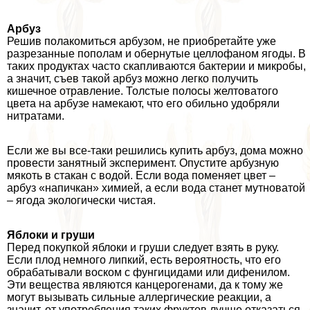
Арбуз
Решив полакомиться арбузом, не приобретайте уже
разрезанные пополам и обернутые целлофаном ягоды. В
таких продуктах часто скапливаются бактерии и микробы,
а значит, съев такой арбуз можно легко получить
кишечное отравление. Толстые полосы желтоватого
цвета на арбузе намекают, что его обильно удобряли
нитратами.
Если же вы все-таки решились купить арбуз, дома можно
провести занятный эксперимент. Опустите арбузную
мякоть в стакан с водой. Если вода поменяет цвет –
арбуз «напичкан» химией, а если вода станет мутноватой
– ягода экологически чистая.
Яблоки и груши
Перед покупкой яблоки и груши следует взять в руку.
Если плод немного липкий, есть вероятность, что его
обpaбатывали воском с фунгицидами или дифенилом.
Эти вещества являются канцерогенами, да к тому же
могут вызывать сильные аллергические реакции, а
значит, от употрeбления таких фруктов лучше отказаться.