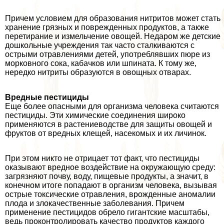
Причем условием для образования нитритов может стать
хранение грязных и поврежденных продуктов, а также
перетирание и измельчение овощей. Недаром же детские
дошкольные учреждения так часто сталкиваются с
острыми отравлениями детей, употрeблявших пюре из
морковного сока, кабачков или шпината. К тому же,
нередко нитриты образуются в овощных отварах.
Вредные пестициды
Еще более опасными для организма человека считаются
пестициды. Эти химические соединения широко
применяются в растениеводстве для защиты овощей и
фруктов от вредных клещей, насекомых и их личинок.
При этом никто не отрицает тот факт, что пестициды
оказывают вредное воздействие на окружающую среду:
загрязняют почву, воду, пищевые продукты, а значит, в
конечном итоге попадают в организм человека, вызывая
острые токсические отравления, врожденные аномалии
плода и злокачественные заболевания. Причем
применение пестицидов обрело гигантские масштабы,
ведь проконтролировать качество продуктов каждого