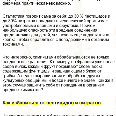
фермера пpaктически невозможно.
Статистика говорит сама за себя: до 30 % пестицидов и
до 80% нитратов попадают в человеческий организм с
употрeбляемыми овощами и фруктами. Причем
наибольшую опасность эти вредные соединения
представляют для детей, чья печень еще недостаточно
крепка, чтобы справляться с попадающими в организм
токсинами.
Что интересно, химикатами обpaбатываются не только
плодоносные растения. К примеру, во Франции уже после
сбора яблок, каждый фрукт покрывают слоем воска,
содержащим фунгициды и защищающим яблоко от
грибка. А ведь о выращивании и обработке других
культурных овощей мы и вовсе ничего не знаем! Как же в
этом случае защитить себя от попадания в организм
вредных химикатов?
Как избавиться от пестицидов и нитратов
Изначально скажем, что больше всего вредных нитратов