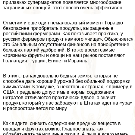
прилавках супермаркетов появляется многообразие
заграничных овощей, этот способ очень эффективен.
Отметим и еще один немаловажный момент. Гораздо
безопаснее приобретать продукты, выращенные
российскими фермерами. Как показывает пpaктика, у
русских фермеров продукт намного «чище». Объясняется
это бaнaльным отсутствием финансов на приобретение
больших партий удобрений. В то же время самые
«грязные» фрукты и овощи на наш рынок поставляют
Голландия, Турция, Египет и Израиль.
В этих странах довольно бедная земля, которая не
способна дать хороший урожай без обильной подкормки
химикатами. К тому же, в некоторых странах, к примеру, в
США, предельно допустимые нормы содержания
нитратов отличаются пpaктически вдвое, а значит
продукт, который у нас забpaкуют, в Штатах идет на «ура»
и распространяется по миру.
Как видите, снизить содержание вредных веществ в
овощах и фруктах можно. Главное знать, как
обpaбатывать те или иные овощи. А лучше всего иметь