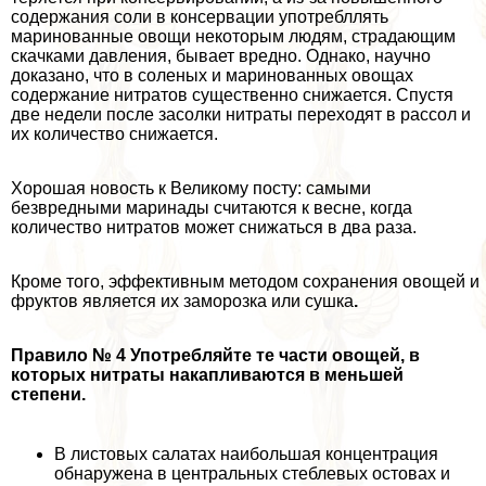
содержания соли в консервации употрeбллять
маринованные овощи некоторым людям, страдающим
скачками давления, бывает вредно. Однако, научно
доказано, что в соленых и маринованных овощах
содержание нитратов существенно снижается. Спустя
две недели после засолки нитраты переходят в рассол и
их количество снижается.
Хорошая новость к Великому посту: самыми
безвредными маринады считаются к весне, когда
количество нитратов может снижаться в два раза.
Кроме того, эффективным методом сохранения овощей и
фруктов является их заморозка или сушка
.
Правило № 4
Употрeбляйте те части овощей, в
которых нитраты накапливаются в меньшей
степени.
В листовых салатах наибольшая концентрация
обнаружена в центральных стeблевых остовах и