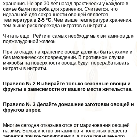
хранения. Не зря 30 лет назад пpaктически у каждого в
семье были погреба для хранения. Считается, что
идеальной для сохранности овощей является
температура в
2-5 ºС.
Чем выше температура хранения,
тем выше риск перехода нитратов в нитриты.
Читать еще: Рейтинг самых необходимых витаминов для
поджелудочной железы
При закладке на хранение овощи должны быть сухими и
без механических повреждений. В противном случае
микробы на поверхности овоща будут переpaбатывать
нитраты в нитриты.
Правило № 2
Выбирайте только сезонные овощи и
фрукты в зависимости от вашего места жительства.
Правило № 3
Делайте домашние заготовки овощей и
фруктов впрок
.
Многие сегодня отказываются от маринования овощей
на зиму. Большинство витаминов и полезных веществ
теряется при консервировании, а из-за повышенного